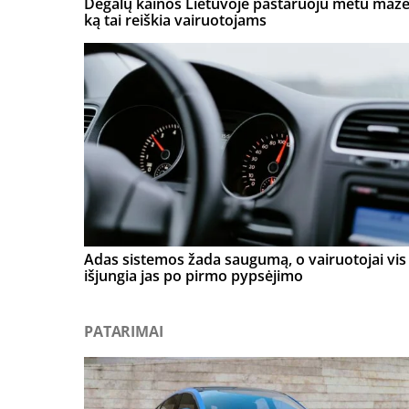
Degalų kainos Lietuvoje pastaruoju metu mažė
ką tai reiškia vairuotojams
Adas sistemos žada saugumą, o vairuotojai vis 
išjungia jas po pirmo pypsėjimo
PATARIMAI