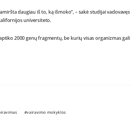
amiršta daugiau iš to, ką išmoko“, – sakė studijai vadovavęs
alifornijos universiteto.
ptiko 2000 genų fragmentų, be kurių visas organizmas gali
airavimas
vairavimo mokyklos