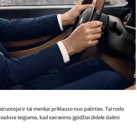
airuotojai ir tai menkai priklauso nuo patirties. Tai rodo
adose teigiama, kad vairavimo įgūdžiai didele dalimi