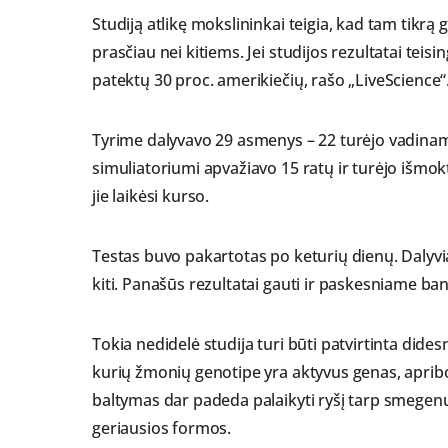
Studiją atlikę mokslininkai teigia, kad tam tikrą
prasčiau nei kitiems. Jei studijos rezultatai teisi
patektų 30 proc. amerikiečių, rašo „LiveScience“
Tyrime dalyvavo 29 asmenys – 22 turėjo vadinamąj
simuliatoriumi apvažiavo 15 ratų ir turėjo išmokt
jie laikėsi kurso.
Testas buvo pakartotas po keturių dienų. Dalyvi
kiti. Panašūs rezultatai gauti ir paskesniame b
Tokia nedidelė studija turi būti patvirtinta dide
kurių žmonių genotipe yra aktyvus genas, apribo
baltymas dar padeda palaikyti ryšį tarp smegenų
geriausios formos.