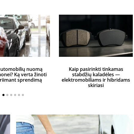
automobilių nuomą
Kaip pasirinkti tinkamas
monei? Ką verta žinoti
stabdžių kaladėles —
priimant sprendimą
elektromobiliams ir hibridams
skiriasi