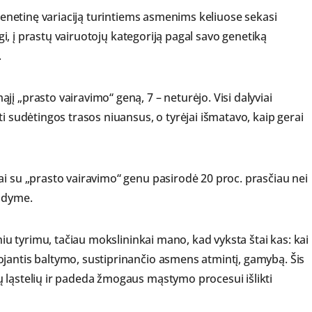
 genetinę variaciją turintiems asmenims keliuose sekasi
ngi, į prastų vairuotojų kategoriją pagal savo genetiką
.
į „prasto vairavimo“ geną, 7 – neturėjo. Visi dalyviai
i sudėtingos trasos niuansus, o tyrėjai išmatavo, kaip gerai
ai su „prasto vairavimo“ genu pasirodė 20 proc. prasčiau nei
andyme.
sniu tyrimu, tačiau mokslininkai mano, kad vyksta štai kas: kai
jantis baltymo, sustiprinančio asmens atmintį, gamybą. Šis
 ląstelių ir padeda žmogaus mąstymo procesui išlikti