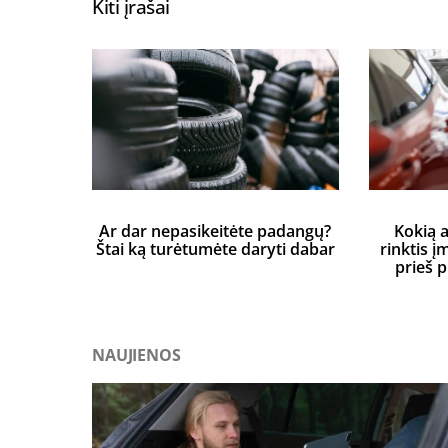
Kiti įrašai
Ar dar nepasikeitėte padangų?
Kokią 
Štai ką turėtumėte daryti dabar
rinktis į
prieš 
NAUJIENOS