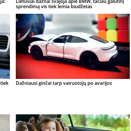
ja:
Lietuviai dažnai svajoja apie BMW, tačiau galutinį
sprendimą vis tiek lemia biudžetas
tiek
Dažniausi ginčai tarp vairuotojų po avarijos