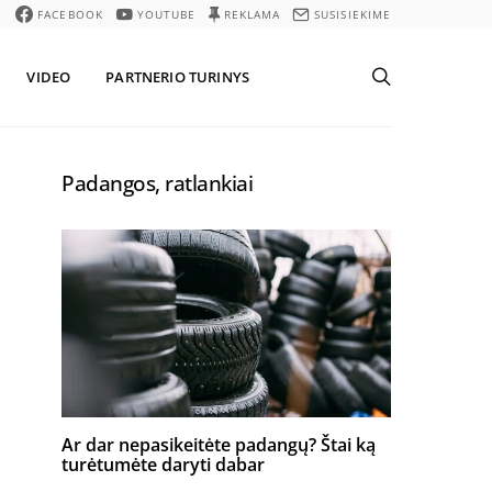
FACEBOOK
YOUTUBE
REKLAMA
SUSISIEKIME
VIDEO
PARTNERIO TURINYS
Padangos, ratlankiai
Ar dar nepasikeitėte padangų? Štai ką
turėtumėte daryti dabar