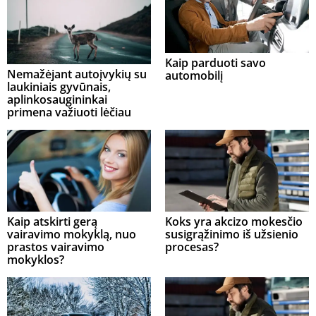
Kaip parduoti savo
Nemažėjant autoįvykių su
automobilį
laukiniais gyvūnais,
aplinkosaugininkai
primena važiuoti lėčiau
Kaip atskirti gerą
Koks yra akcizo mokesčio
vairavimo mokyklą, nuo
susigrąžinimo iš užsienio
prastos vairavimo
procesas?
mokyklos?