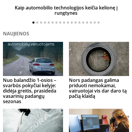
Kaip automobilio technologijos keičia kelionę į
rungtynes
NAUJIENOS
Nuo balandžio 1-osios –
Nors padangas galima
svarbūs pokyčiai kelyje:
priduoti nemokamai,
didėja greitis, prasideda
vairuotojai vis dar daro tą
vasarinių padangų
pačią klaidą
sezonas