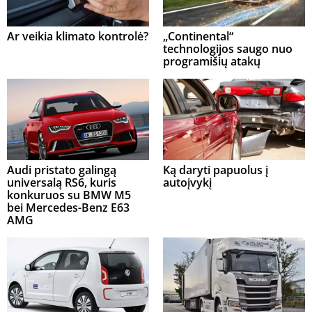
Ar veikia klimato kontrolė?
„Continental“
technologijos saugo nuo
programišių atakų
Audi pristato galingą
Ką daryti papuolus į
universalą RS6, kuris
autoįvykį
konkuruos su BMW M5
bei Mercedes-Benz E63
AMG