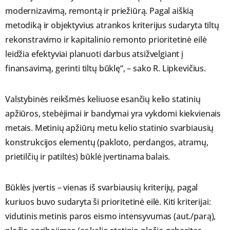
modernizavimą, remontą ir priežiūrą. Pagal aiškią
metodiką ir objektyvius atrankos kriterijus sudaryta tiltų
rekonstravimo ir kapitalinio remonto prioritetinė eilė
leidžia efektyviai planuoti darbus atsižvelgiant į
finansavimą, gerinti tiltų būklę“, – sako R. Lipkevičius.
Valstybinės reikšmės keliuose esančių kelio statinių
apžiūros, stebėjimai ir bandymai yra vykdomi kiekvienais
metais. Metinių apžiūrų metu kelio statinio svarbiausių
konstrukcijos elementų (pakloto, perdangos, atramų,
prietilčių ir patiltės) būklė įvertinama balais.
Būklės įvertis – vienas iš svarbiausių kriterijų, pagal
kuriuos buvo sudaryta ši prioritetinė eilė. Kiti kriterijai:
vidutinis metinis paros eismo intensyvumas (aut./parą),