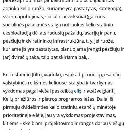
pločio apribojimas (ar kelio statinio pločio gabaritas
atitinka kelio ruožo, kuriame yra pastatytas, kategoriją),
svorio apribojimas, socialiniai veiksniai (galimos
socialinės pasekmės staiga nutraukus kelio statinio
eksploataciją dėl atsiradusių pažaidų, avarijų ir pan.),
pėsčiųjų ir dviratininkų infrastruktūra, t. y. jei ruože,
kuriame jis yra pastatytas, planuojama įrengti pėsčiųjų ir
(ar) dviračių taką, taip pat skiriama balų.
Kelio statinių (tiltų, viadukų, estakadų, tunelių), esančių
valstybinės reikšmės keliuose, statyba ir tvarkymas
vykdomas pagal viešai paskelbtą
eilę
ir atsižvelgiant į
Kelių priežiūros ir plėtros programos lėšas. Daliai iš
pirmųjų dvidešimties kelio statinių, esančių minėtoje
prioritetinėje eilėje, jau yra vykdomas projektavimas,
kitiems – skelbiami projektavimo ir rangos darbų viešųjų