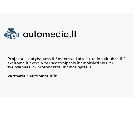
Projektai:
statybajums.lt
/
manosveikata.lt
/
kelioniuklubas.lt
/
skaitome.lt
/
verslo.tv
/
seostraipsnis.lt
/
mokslozinios.lt
/
zvejosapnas.lt
/
protobokstai.lt
/
motinyste.lt
Partneriai:
autorentalis.lt