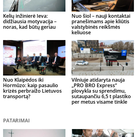
Kelių inžinierė Ieva:
Nuo šiol – nauji kontaktai
didžiausia motyvacija –
pranešimams apie kliūtis
noras, kad būtų geriau
valstybinės reikšmės
keliuose
Nuo Klaipėdos iki
Vilniuje atidaryta nauja
Hormūzo: kaip pasaulio
„PRO BRO Express“
krizės perbraižo Lietuvos
plovykla su sprendimu,
transportą?
sutaupančiu 6,5 t plastiko
per metus visame tinkle
PATARIMAI