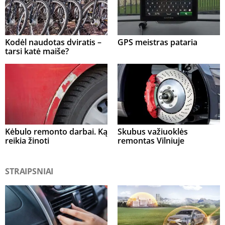
Kodėl naudotas dviratis –
GPS meistras pataria
tarsi katė maiše?
Kėbulo remonto darbai. Ką
Skubus važiuoklės
reikia žinoti
remontas Vilniuje
STRAIPSNIAI