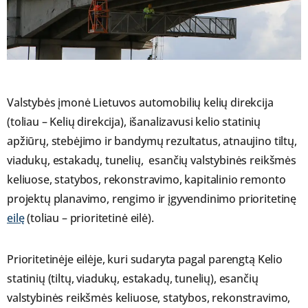
Valstybės įmonė Lietuvos automobilių kelių direkcija
(toliau – Kelių direkcija), išanalizavusi kelio statinių
apžiūrų, stebėjimo ir bandymų rezultatus, atnaujino tiltų,
viadukų, estakadų, tunelių, esančių valstybinės reikšmės
keliuose, statybos, rekonstravimo, kapitalinio remonto
projektų planavimo, rengimo ir įgyvendinimo prioritetinę
eilę
(toliau – prioritetinė eilė).
Prioritetinėje eilėje, kuri sudaryta pagal parengtą Kelio
statinių (tiltų, viadukų, estakadų, tunelių), esančių
valstybinės reikšmės keliuose, statybos, rekonstravimo,