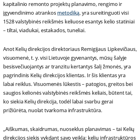
kapitalinio remonto projektų planavimo, rengimo ir
įgyvendinimo atrankos
metodiką
, yra sureitinguoti visi
1528 valstybinės reikšmės keliuose esantys kelio statiniai
– tiltai, viadukai, estakados, tuneliai.
Anot Kelių direkcijos direktoriaus Remigijaus Lipkevičiaus,
visuomenė, t. y. visi Lietuvoje gyvenantys, mūsų šalyje
besisvečiuojantys ar tranzitu kertantys šalį žmonės, yra
pagrindinis Kelių direkcijos klientas. Ir šis klientas yra
labai reiklus. Visuomenės lūkestis – patogios, greitos bei
saugios kelionės valstybinės reikšmės keliais, būtent tai,
ko siekia Kelių direkcija, todėl labai svarbu gerai
prižiūrėta, nuolat tvarkoma infrastruktūra.
„Aiškumas, skaidrumas, nuoseklus planavimas – tai Kelių
direkcijos siekis vykdant savo veiklą: kelių infrastruktūros