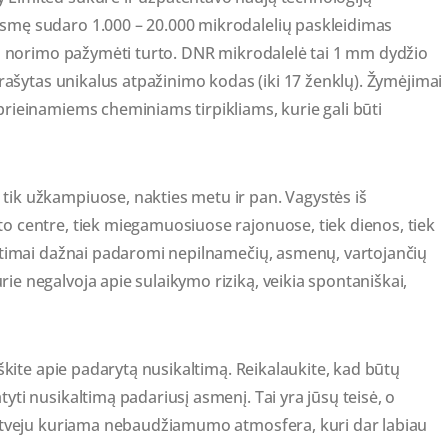
smę sudaro 1.000 – 20.000 mikrodalelių paskleidimas
ito norimo pažymėti turto. DNR mikrodalelė tai 1 mm dydžio
 įrašytas unikalus atpažinimo kodas (iki 17 ženklų). Žymėjimai
prieinamiems cheminiams tirpikliams, kurie gali būti
tik užkampiuose, nakties metu ir pan. Vagystės iš
o centre, tiek miegamuosiuose rajonuose, tiek dienos, tiek
altimai dažnai padaromi nepilnamečių, asmenų, vartojančių
ie negalvoja apie sulaikymo riziką, veikia spontaniškai,
eškite apie padarytą nusikaltimą. Reikalaukite, kad būtų
yti nusikaltimą padariusį asmenį. Tai yra jūsų teisė, o
u atveju kuriama nebaudžiamumo atmosfera, kuri dar labiau