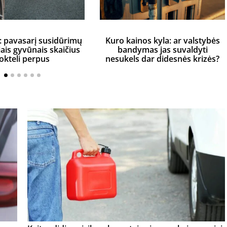
: pavasarį susidūrimų
Kuro kainos kyla: ar valstybės
iais gyvūnais skaičius
bandymas jas suvaldyti
okteli perpus
nesukels dar didesnės krizės?