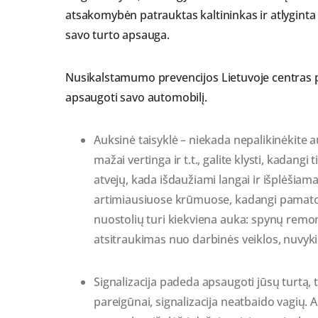
atsakomybėn patrauktas kaltininkas ir atlyginta ž
savo turto apsauga.
Nusikalstamumo prevencijos Lietuvoje centras p
apsaugoti savo automobilį.
Auksinė taisyklė – niekada nepalikinėkite
mažai vertinga ir t.t., galite klysti, kadangi 
atvejų, kada išdaužiami langai ir išplėšia
artimiausiuose krūmuose, kadangi pamatom
nuostolių turi kiekviena auka: spynų remon
atsitraukimas nuo darbinės veiklos, nuvykimas
Signalizacija padeda apsaugoti jūsų turtą,
pareigūnai, signalizacija neatbaido vagių.