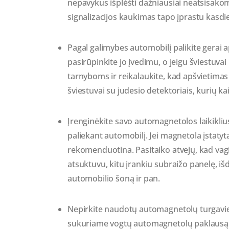
nepavykus išplėšti dažniausiai neatsisakom
signalizacijos kaukimas tapo įprastu kasdi
Pagal galimybes automobilį palikite gerai 
pasirūpinkite jo įvedimu, o jeigu šviestuv
tarnyboms ir reikalaukite, kad apšvietimas 
šviestuvai su judesio detektoriais, kurių ka
Įrenginėkite savo automagnetolos laikiklius 
paliekant automobilį. Jei magnetola įstatyta
rekomenduotina. Pasitaiko atvejų, kad vagi
atsuktuvu, kitu įrankiu subraižo panelę, iš
automobilio šoną ir pan.
Nepirkite naudotų automagnetolų turgaviet
sukuriame vogtų automagnetolų paklausą. 