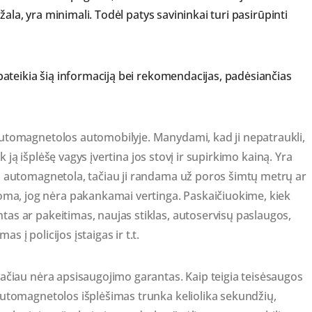
ala, yra minimali. Todėl patys savininkai turi pasirūpinti
ateikia šią informaciją bei rekomendacijas, padėsiančias
 automagnetolos automobilyje. Manydami, kad ji nepatraukli,
tik ją išplėšę vagys įvertina jos stovį ir supirkimo kainą. Yra
ma automagnetola, tačiau ji randama už poros šimtų metrų ar
a, jog nėra pakankamai vertinga. Paskaičiuokime, kiek
tas ar pakeitimas, naujas stiklas, autoservisų paslaugos,
 į policijos įstaigas ir t.t.
 tačiau nėra apsisaugojimo garantas. Kaip teigia teisėsaugos
 Automagnetolos išplėšimas trunka keliolika sekundžių,