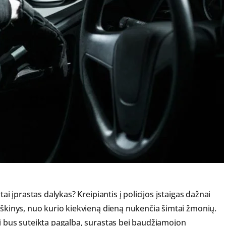
ai įprastas dalykas? Kreipiantis į policijos įstaigas dažnai
iškinys, nuo kurio kiekvieną dieną nukenčia šimtai žmonių.
ai bus suteikta pagalba, surastas bei baudžiamojon