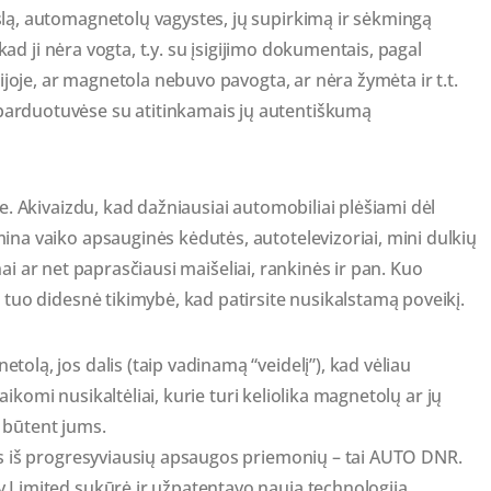
lą, automagnetolų vagystes, jų supirkimą ir sėkmingą
 kad ji nėra vogta, t.y. su įsigijimo dokumentais, pagal
cijoje, ar magnetola nebuvo pavogta, ar nėra žymėta ir t.t.
arduotuvėse su atitinkamais jų autentiškumą
e. Akivaizdu, kad dažniausiai automobiliai plėšiami dėl
na vaiko apsauginės kėdutės, autotelevizoriai, mini dulkių
fonai ar net paprasčiausi maišeliai, rankinės ir pan. Kuo
 tuo didesnė tikimybė, kad patirsite nusikalstamą poveikį.
olą, jos dalis (taip vadinamą “veidelį”), kad vėliau
laikomi nusikaltėliai, kurie turi keliolika magnetolų ar jų
o būtent jums.
os iš progresyviausių apsaugos priemonių – tai AUTO DNR.
 Limited sukūrė ir užpatentavo naują technologiją