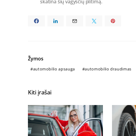
skatina šių vagysčių plitimą.
Žymos
automobilio apsauga
automobilio draudimas
Kiti įrašai