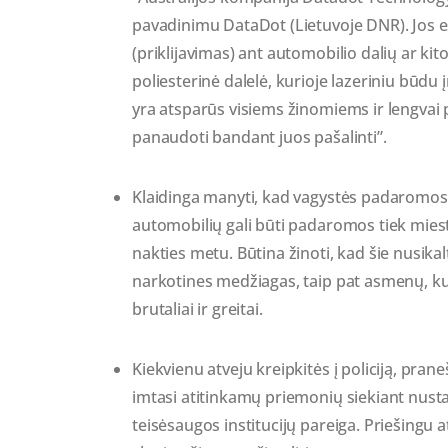
pavadinimu DataDot (Lietuvoje DNR). Jos e
(priklijavimas) ant automobilio dalių ar k
poliesterinė dalelė, kurioje lazeriniu būdu
yra atsparūs visiems žinomiems ir lengvai 
panaudoti bandant juos pašalinti”.
Klaidinga manyti, kad vagystės padaromos 
automobilių gali būti padaromos tiek miest
nakties metu. Būtina žinoti, kad šie nusik
narkotines medžiagas, taip pat asmenų, kur
brutaliai ir greitai.
Kiekvienu atveju kreipkitės į policiją, pran
imtasi atitinkamų priemonių siekiant nustat
teisėsaugos institucijų pareiga. Priešing