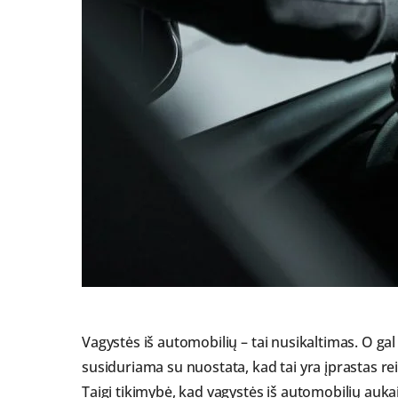
Vagystės iš automobilių – tai nusikaltimas. O gal t
susiduriama su nuostata, kad tai yra įprastas re
Taigi tikimybė, kad vagystės iš automobilių auk