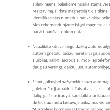
aplinkiniams, palaikome nusikalstamą vers
realizavimą. Pirkite magnetolą tik įsitikinę,
identifikacinius numerius patikrinkite poli
Mes rekomenduojame įsigyti magnetolas p
patvirtinančiais dokumentais.
Nepalikite kitų vertingų daiktų automobilyj
automagnetolų, tačiau neretai vagis sudomi
siurbliai, palikti laikrodžiai, mobilieji tele
daugiau vertingų daiktų jūsų automobilyje,
Esant galimybei pažymėkite savo automagnet
galėtumėte jį atpažinti. Tais atvejais, kai su
dalių, galėsite įrodyti, kad daiktai priklaus
Be to, šiuo metu Lietuvoje teikiamos vien
“Australijos kompanija Datadot Technology