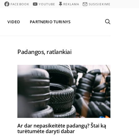
FACEBOOK
YOUTUBE
REKLAMA
SUSISIEKIME
VIDEO
PARTNERIO TURINYS
Padangos, ratlankiai
Ar dar nepasikeitėte padangų? Štai ką
turėtumėte daryti dabar