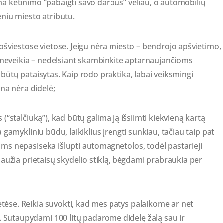
a ketinimo “pabaigti savo darbus” vėliau, o automobilių
eniu miesto atributu.
apšviestose vietose. Jeigu nėra miesto – bendrojo apšvietimo,
ai neveikia – nedelsiant skambinkite aptarnaujančioms
būtų pataisytas. Kaip rodo praktika, labai veiksmingi
ina nėra didelė;
(“stalčiuką”), kad būtų galima ją išsiimti kiekvieną kartą
 gamykliniu būdu, laikiklius įrengti sunkiau, tačiau taip pat
ms nepasiseka išlupti automagnetolos, todėl pastarieji
daužia prietaisų skydelio stiklą, bėgdami prabraukia per
ėse. Reikia suvokti, kad mes patys palaikome ar net
Sutaupydami 100 litų padarome didelę žalą sau ir