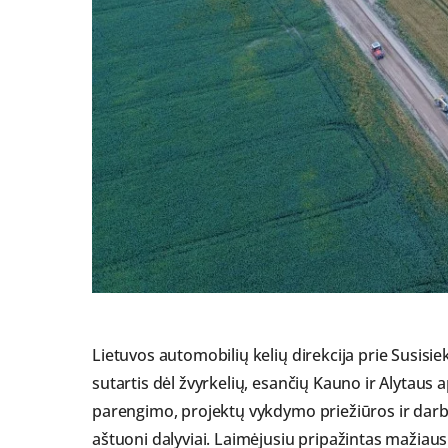
Lietuvos automobilių kelių direkcija prie Susisi
sutartis dėl žvyrkelių, esančių Kauno ir Alytaus
parengimo, projektų vykdymo priežiūros ir darb
aštuoni dalyviai. Laimėjusiu pripažintas mažiaus