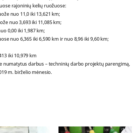
iuose rajoninių kelių ruožuose:
uože nuo 11,0 iki 13,621 km;
ože nuo 3,693 iki 11,085 km;
uo 0,00 iki 1,987 km;
uose nuo 6,365 iki 6,590 km ir nuo 8,96 iki 9,60 km;
413 iki 10,979 km
yse numatytus darbus – techninių darbo projektų parengimą,
2019 m. birželio mėnesio.