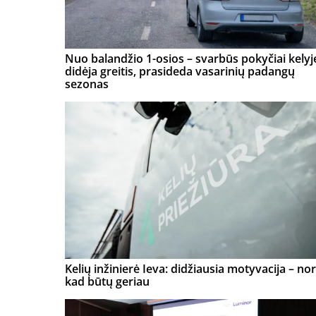
Nuo balandžio 1-osios – svarbūs pokyčiai kelyj
didėja greitis, prasideda vasarinių padangų
sezonas
Kelių inžinierė Ieva: didžiausia motyvacija – nor
kad būtų geriau