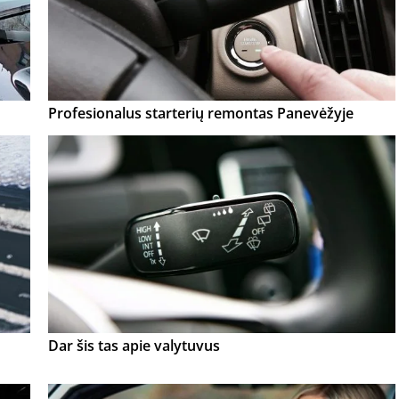
Profesionalus starterių remontas Panevėžyje
Dar šis tas apie valytuvus