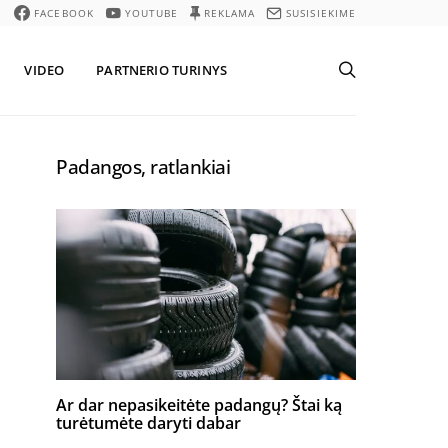
FACEBOOK
YOUTUBE
REKLAMA
SUSISIEKIME
VIDEO
PARTNERIO TURINYS
Padangos, ratlankiai
Ar dar nepasikeitėte padangų? Štai ką
turėtumėte daryti dabar