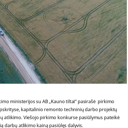
ekimo ministerijos su AB „Kauno tiltai“ pasirašė pirkimo
 apskrityse, kapitalinio remonto techninių darbo projektų
ų atlikimo. Viešojo pirkimo konkurse pasiūlymus pateikė
ią darbų atlikimo kainą pasiūlęs dalyvis.