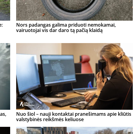
e:
Nors padangas galima priduoti nemokamai,
vairuotojai vis dar daro tą pačią klaidą
as,
Nuo šiol – nauji kontaktai pranešimams apie kliūtis
valstybinės reikšmės keliuose