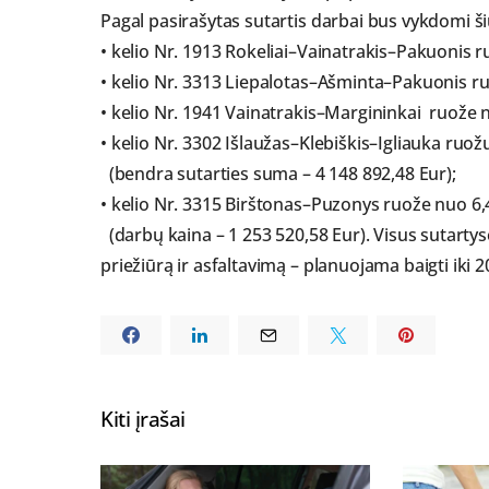
Pagal pasirašytas sutartis darbai bus vykdomi š
• kelio Nr. 1913 Rokeliai–Vainatrakis–Pakuonis r
• kelio Nr. 3313 Liepalotas–Ašminta–Pakuonis ru
• kelio Nr. 1941 Vainatrakis–Margininkai ruože n
• kelio Nr. 3302 Išlaužas–Klebiškis–Igliauka ruož
(bendra sutarties suma – 4 148 892,48 Eur);
• kelio Nr. 3315 Birštonas–Puzonys ruože nuo 6,
(darbų kaina – 1 253 520,58 Eur). Visus sutart
priežiūrą ir asfaltavimą – planuojama baigti iki 
Kiti įrašai