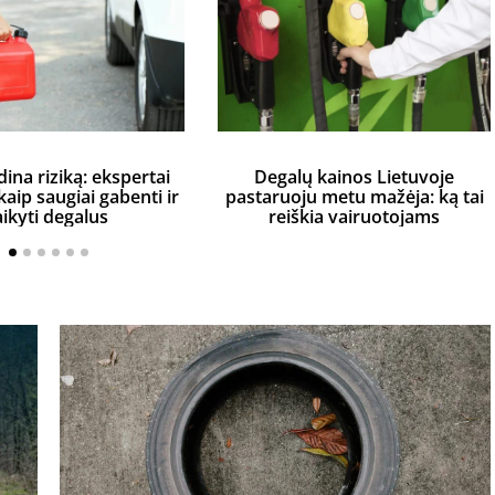
dina riziką: ekspertai
Degalų kainos Lietuvoje
aip saugiai gabenti ir
pastaruoju metu mažėja: ką tai
aikyti degalus
reiškia vairuotojams