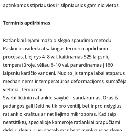
aptinkamos stipriausios ir silpniausios gaminio vietos.
Terminis apdirbimas
Ratlankiai liejami mažojo slėgio spaudimo metodu.
Paskui prasideda atsakingas terminio apdirbimo
procesas. Liejinys 4–8 val. kaitinamas 525 laipsnių
temperatūroje, vėliau 6–10 val. panardinamas į 160
laipsnių karščio vandenį. Nuo to jis tampa labai atsparus
mechaninėms ir temperatūros deformacijoms, sumažėja
vietiniai įtempimai.
Svarbi lietinio ratlankio savybė – sandarumas. Oras iš
padangos gali išeiti ne tik pro ventilį, bet ir pro nelygius
ratlankio kraštus ar net liejimo mikroporas. Kad taip
neatsitiktų, specialioje kameroje ratlankiai prapučiami
dideliu slėgiu ir, jei pastebimas bent menkiausias slėgio