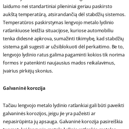
laidumo nei standartiniai plieniniai geriau paskirsto
aukštą temperatūrą, atsirandančią dėl stabdžių sistemos.
Temperatūros paskirstymas lengvojo metalo lydinio
ratlankiuose leidžia situacijose, kuriose automobiliu
tenka didesnė apkrova, sumažinti tikimybę, kad stabdžių
sistema gali sugesti ar užsiblokuoti dėl perkaitimo. Be to,
lengvojo lydinio ratus galima pagaminti kokios tik norima
formos ir patenkinti naujausius mados reikalavimus,
įvairius pirkėjų skonius.
Galvaninė korozija
Tačiau lengvojo metalo lydinio ratlankiai gali būti paveikti
galvaninės korozijos, jeigu jie yra pažeisti ar
nepasirūpinta jų apsauga. Galvaninė korozija pasireiškia