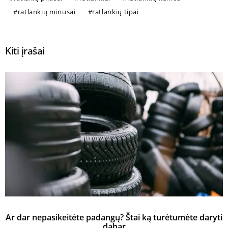
ratlankių minusai
ratlankių tipai
Kiti įrašai
Ar dar nepasikeitėte padangų? Štai ką turėtumėte daryti
K
dabar