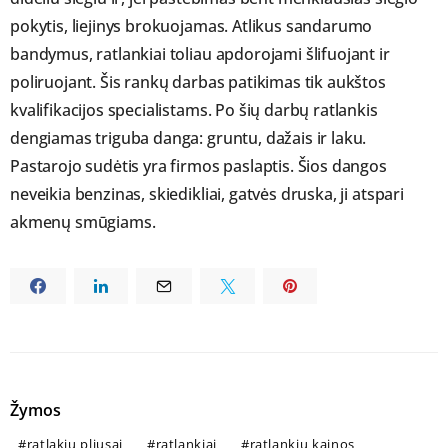
pokytis, liejinys brokuojamas. Atlikus sandarumo
bandymus, ratlankiai toliau apdorojami šlifuojant ir
poliruojant. Šis rankų darbas patikimas tik aukštos
kvalifikacijos specialistams. Po šių darbų ratlankis
dengiamas triguba danga: gruntu, dažais ir laku.
Pastarojo sudėtis yra firmos paslaptis. Šios dangos
neveikia benzinas, skiedikliai, gatvės druska, ji atspari
akmenų smūgiams.
Žymos
ratlakių pliusai
ratlankiai
ratlankių kainos