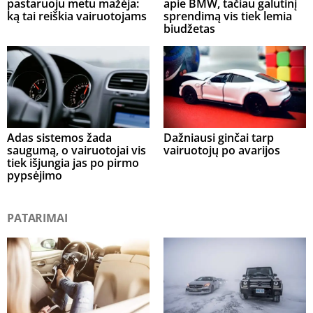
pastaruoju metu mažėja:
apie BMW, tačiau galutinį
ką tai reiškia vairuotojams
sprendimą vis tiek lemia
biudžetas
Adas sistemos žada
Dažniausi ginčai tarp
saugumą, o vairuotojai vis
vairuotojų po avarijos
tiek išjungia jas po pirmo
pypsėjimo
PATARIMAI