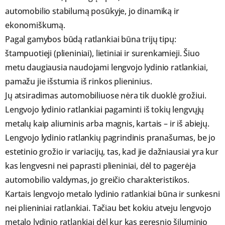
automobilio stabilumą posūkyje, jo dinamiką ir
ekonomiškumą.
Pagal gamybos būdą ratlankiai būna trijų tipų:
štampuotieji (plieniniai), lietiniai ir surenkamieji. Šiuo
metu daugiausia naudojami lengvojo lydinio ratlankiai,
pamažu jie išstumia iš rinkos plieninius.
Jų atsiradimas automobiliuose nėra tik duoklė grožiui.
Lengvojo lydinio ratlankiai pagaminti iš tokių lengvųjų
metalų kaip aliuminis arba magnis, kartais – ir iš abiejų.
Lengvojo lydinio ratlankių pagrindinis pranašumas, be jo
estetinio grožio ir variacijų, tas, kad jie dažniausiai yra kur
kas lengvesni nei paprasti plieniniai, dėl to pagerėja
automobilio valdymas, jo greičio charakteristikos.
Kartais lengvojo metalo lydinio ratlankiai būna ir sunkesni
nei plieniniai ratlankiai. Tačiau bet kokiu atveju lengvojo
metalo lydinio ratlankiai dėl kur kas geresnio šiluminio