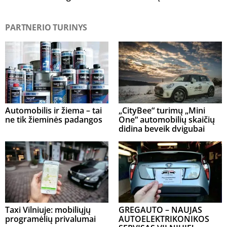
PARTNERIO TURINYS
Automobilis ir žiema – tai
„CityBee“ turimų „Mini
ne tik žieminės padangos
One“ automobilių skaičių
didina beveik dvigubai
Taxi Vilniuje: mobiliųjų
GREGAUTO – NAUJAS
programėlių privalumai
AUTOELEKTRIKONIKOS