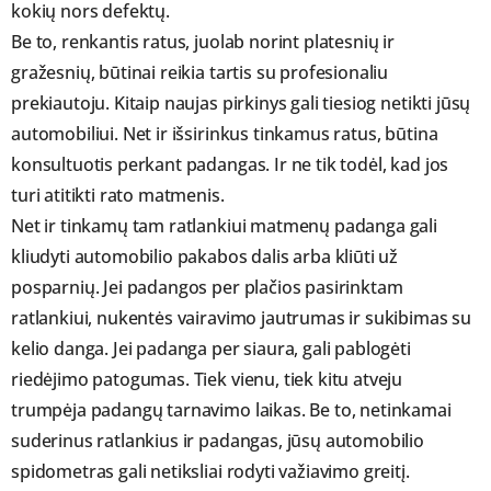
kokių nors defektų.
Be to, renkantis ratus, juolab norint platesnių ir
gražesnių, būtinai reikia tartis su profesionaliu
prekiautoju. Kitaip naujas pirkinys gali tiesiog netikti jūsų
automobiliui. Net ir išsirinkus tinkamus ratus, būtina
konsultuotis perkant padangas. Ir ne tik todėl, kad jos
turi atitikti rato matmenis.
Net ir tinkamų tam ratlankiui matmenų padanga gali
kliudyti automobilio pakabos dalis arba kliūti už
posparnių. Jei padangos per plačios pasirinktam
ratlankiui, nukentės vairavimo jautrumas ir sukibimas su
kelio danga. Jei padanga per siaura, gali pablogėti
riedėjimo patogumas. Tiek vienu, tiek kitu atveju
trumpėja padangų tarnavimo laikas. Be to, netinkamai
suderinus ratlankius ir padangas, jūsų automobilio
spidometras gali netiksliai rodyti važiavimo greitį.