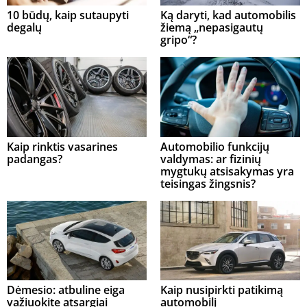
10 būdų, kaip sutaupyti
Ką daryti, kad automobilis
degalų
žiemą „nepasigautų
gripo“?
Kaip rinktis vasarines
Automobilio funkcijų
padangas?
valdymas: ar fizinių
mygtukų atsisakymas yra
teisingas žingsnis?
Dėmesio: atbuline eiga
Kaip nusipirkti patikimą
važiuokite atsargiai
automobilį