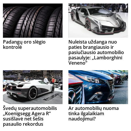
Padangų oro slėgio
Nuleista uždanga nuo
kontrolė
paties brangiausio ir
pasiučiausio automobilio
pasaulyje: „Lamborghini
Veneno“
Švedų superautomobilis
Ar automobilių nuoma
„Koenigsegg Agera R“
tinka ilgalaikiam
susišlavė net šešis
naudojimui?
pasaulio rekordus