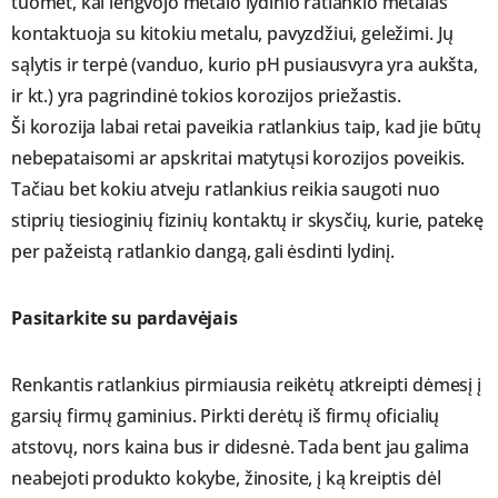
tuomet, kai lengvojo metalo lydinio ratlankio metalas
kontaktuoja su kitokiu metalu, pavyzdžiui, geležimi. Jų
sąlytis ir terpė (vanduo, kurio pH pusiausvyra yra aukšta,
ir kt.) yra pagrindinė tokios korozijos priežastis.
Ši korozija labai retai paveikia ratlankius taip, kad jie būtų
nebepataisomi ar apskritai matytųsi korozijos poveikis.
Tačiau bet kokiu atveju ratlankius reikia saugoti nuo
stiprių tiesioginių fizinių kontaktų ir skysčių, kurie, patekę
per pažeistą ratlankio dangą, gali ėsdinti lydinį.
Pasitarkite su pardavėjais
Renkantis ratlankius pirmiausia reikėtų atkreipti dėmesį į
garsių firmų gaminius. Pirkti derėtų iš firmų oficialių
atstovų, nors kaina bus ir didesnė. Tada bent jau galima
neabejoti produkto kokybe, žinosite, į ką kreiptis dėl