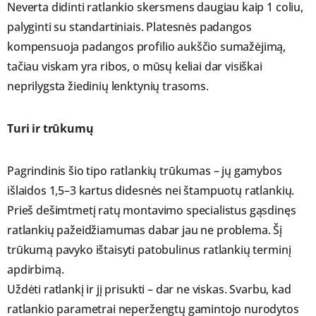
Neverta didinti ratlankio skersmens daugiau kaip 1 coliu,
palyginti su standartiniais. Platesnės padangos
kompensuoja padangos profilio aukščio sumažėjimą,
tačiau viskam yra ribos, o mūsų keliai dar visiškai
neprilygsta žiedinių lenktynių trasoms.
Turi ir trūkumų
Pagrindinis šio tipo ratlankių trūkumas – jų gamybos
išlaidos 1,5–3 kartus didesnės nei štampuotų ratlankių.
Prieš dešimtmetį ratų montavimo specialistus gąsdinęs
ratlankių pažeidžiamumas dabar jau ne problema. Šį
trūkumą pavyko ištaisyti patobulinus ratlankių terminį
apdirbimą.
Uždėti ratlankį ir jį prisukti – dar ne viskas. Svarbu, kad
ratlankio parametrai neperžengtų gamintojo nurodytos