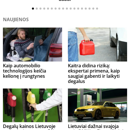
NAUJIENOS
Kaip automobilio
Kaitra didina riziką:
technologijos keičia
ekspertai primena, kaip
kelionę į rungtynes
saugiai gabenti ir laikyti
degalus
Degalų kainos Lietuvoje
Lietuviai dažnai svajoja