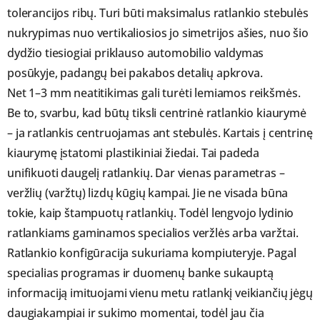
tolerancijos ribų. Turi būti maksimalus ratlankio stebulės
nukrypimas nuo vertikaliosios jo simetrijos ašies, nuo šio
dydžio tiesiogiai priklauso automobilio valdymas
posūkyje, padangų bei pakabos detalių apkrova.
Net 1–3 mm neatitikimas gali turėti lemiamos reikšmės.
Be to, svarbu, kad būtų tiksli centrinė ratlankio kiaurymė
– ja ratlankis centruojamas ant stebulės. Kartais į centrinę
kiaurymę įstatomi plastikiniai žiedai. Tai padeda
unifikuoti daugelį ratlankių. Dar vienas parametras –
veržlių (varžtų) lizdų kūgių kampai. Jie ne visada būna
tokie, kaip štampuotų ratlankių. Todėl lengvojo lydinio
ratlankiams gaminamos specialios veržlės arba varžtai.
Ratlankio konfigūracija sukuriama kompiuteryje. Pagal
specialias programas ir duomenų banke sukauptą
informaciją imituojami vienu metu ratlankį veikiančių jėgų
daugiakampiai ir sukimo momentai, todėl jau čia