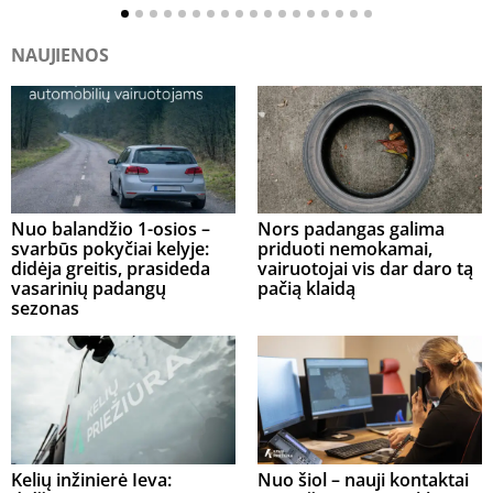
NAUJIENOS
Nuo balandžio 1-osios –
Nors padangas galima
svarbūs pokyčiai kelyje:
priduoti nemokamai,
didėja greitis, prasideda
vairuotojai vis dar daro tą
vasarinių padangų
pačią klaidą
sezonas
Kelių inžinierė Ieva:
Nuo šiol – nauji kontaktai