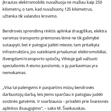
įkrautas elektromobilis nuvažiuoja ne mažiau kaip 250
kilometrų, o tam, kad nuvažiuotų 125 kilometrus,
užtenka tik valandos krovimo.
Bendrovės sprendimą rinktis aplinkai draugiškas, elektra
varomas transporto priemones lėmė ne tik galimybė
sutaupyti, bet ir patogiai judėti mieste, tam pritaikyta
infrastruktūra, jos suteikiami privalumai: elektromobiliai,
išvengdami transporto spūsčių, Vilniuje gali važiuoti
specialiomis A eismo juostomis, o jų parkavimas yra
nemokamas.
„Visa tai palengvins ir paspartins mūsų bendrovės
darbuotojų darbą, leis jiems sparčiau ir patogiau judėti
sostinės gatvėmis. Ir svarbiausia – prisidėti prie švaresnės
aplinkos išsaugojimo“, – sako M. Švaikauskas.