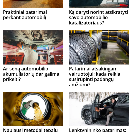
Praktiniai patarimai
Ką daryti norint atsikratyti
perkant automobilį
savo automobilio
katalizatoriaus?
Ar seną automobilio
Patarimai atsakingam
akumuliatorių dar galima
vairuotojui: kada reikia
prikelti?
susirūpinti padangų
amžiumi?
Naujausi metodai tepalų
Lenktynininko patarimas: