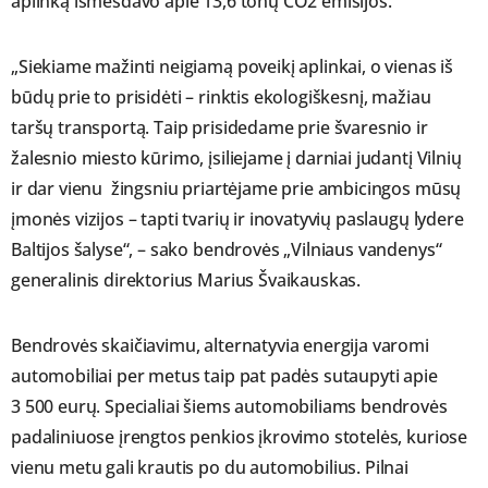
aplinką išmesdavo apie 13,6 tonų CO2 emisijos.
„Siekiame mažinti neigiamą poveikį aplinkai, o vienas iš
būdų prie to prisidėti – rinktis ekologiškesnį, mažiau
taršų transportą. Taip prisidedame prie švaresnio ir
žalesnio miesto kūrimo, įsiliejame į darniai judantį Vilnių
ir dar vienu žingsniu priartėjame prie ambicingos mūsų
įmonės vizijos – tapti tvarių ir inovatyvių paslaugų lydere
Baltijos šalyse“, – sako bendrovės „Vilniaus vandenys“
generalinis direktorius Marius Švaikauskas.
Bendrovės skaičiavimu, alternatyvia energija varomi
automobiliai per metus taip pat padės sutaupyti apie
3 500 eurų. Specialiai šiems automobiliams bendrovės
padaliniuose įrengtos penkios įkrovimo stotelės, kuriose
vienu metu gali krautis po du automobilius. Pilnai