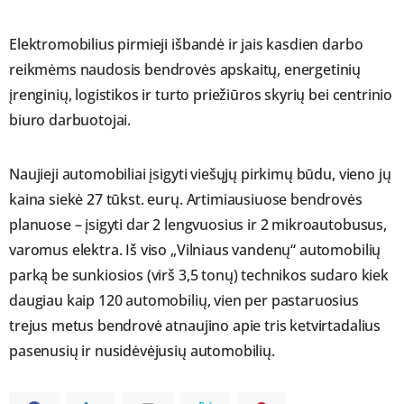
Elektromobilius pirmieji išbandė ir jais kasdien darbo
reikmėms naudosis bendrovės apskaitų, energetinių
įrenginių, logistikos ir turto priežiūros skyrių bei centrinio
biuro darbuotojai.
Naujieji automobiliai įsigyti viešųjų pirkimų būdu, vieno jų
kaina siekė 27 tūkst. eurų. Artimiausiuose bendrovės
planuose – įsigyti dar 2 lengvuosius ir 2 mikroautobusus,
varomus elektra. Iš viso „Vilniaus vandenų“ automobilių
parką be sunkiosios (virš 3,5 tonų) technikos sudaro kiek
daugiau kaip 120 automobilių, vien per pastaruosius
trejus metus bendrovė atnaujino apie tris ketvirtadalius
pasenusių ir nusidėvėjusių automobilių.