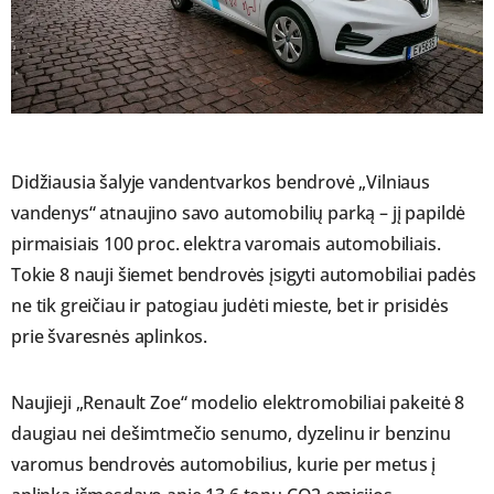
Didžiausia šalyje vandentvarkos bendrovė „Vilniaus
vandenys“ atnaujino savo automobilių parką – jį papildė
pirmaisiais 100 proc. elektra varomais automobiliais.
Tokie 8 nauji šiemet bendrovės įsigyti automobiliai padės
ne tik greičiau ir patogiau judėti mieste, bet ir prisidės
prie švaresnės aplinkos.
Naujieji „Renault Zoe“ modelio elektromobiliai pakeitė 8
daugiau nei dešimtmečio senumo, dyzelinu ir benzinu
varomus bendrovės automobilius, kurie per metus į