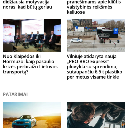
didžiausia motyvacija –
pranešimams apie kliūtis
noras, kad būtų geriau
valstybinės reikšmės
keliuose
Nuo Klaipėdos iki
Vilniuje atidaryta nauja
Hormūzo: kaip pasaulio
„PRO BRO Express“
krizės perbraižo Lietuvos
plovykla su sprendimu,
transportą?
sutaupančiu 6,5 t plastiko
per metus visame tinkle
PATARIMAI