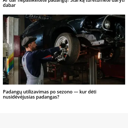
Ar dar nepasikeitėte padangų? Štai ką turėtumėte daryti
dabar
Padangų utilizavimas po sezono — kur dėti
nusidėvėjusias padangas?