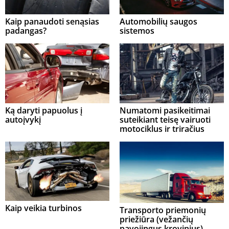
Kaip panaudoti senąsias
Automobilių saugos
padangas?
sistemos
Ką daryti papuolus į
Numatomi pasikeitimai
autoįvykį
suteikiant teisę vairuoti
motociklus ir triračius
Kaip veikia turbinos
Transporto priemonių
priežiūra (vežančių
pavojingus krovinius)