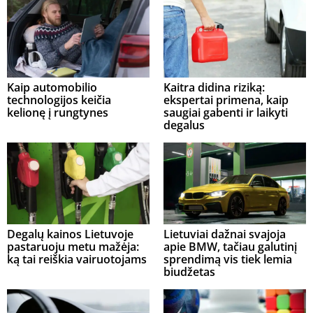
Kaip automobilio
Kaitra didina riziką:
technologijos keičia
ekspertai primena, kaip
kelionę į rungtynes
saugiai gabenti ir laikyti
degalus
Degalų kainos Lietuvoje
Lietuviai dažnai svajoja
pastaruoju metu mažėja:
apie BMW, tačiau galutinį
ką tai reiškia vairuotojams
sprendimą vis tiek lemia
biudžetas