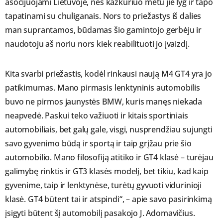
asocijuojami Lietuvoje, nes kažkuriuo metu jie lyg ir tapo
tapatinami su chuliganais. Nors to priežastys iš dalies
man suprantamos, būdamas šio gamintojo gerbėju ir
naudotoju aš noriu nors kiek reabilituoti jo įvaizdį.
Kita svarbi priežastis, kodėl rinkausi naują M4 GT4 yra jo
patikimumas. Mano pirmasis lenktyninis automobilis
buvo ne pirmos jaunystės BMW, kuris manęs niekada
neapvedė. Paskui teko važiuoti ir kitais sportiniais
automobiliais, bet galų gale, visgi, nusprendžiau sujungti
savo gyvenimo būdą ir sportą ir taip grįžau prie šio
automobilio. Mano filosofiją atitiko ir GT4 klasė – turėjau
galimybę rinktis ir GT3 klasės modelį, bet tikiu, kad kaip
gyvenime, taip ir lenktynėse, turėtų gyvuoti vidurinioji
klasė. GT4 būtent tai ir atspindi“, – apie savo pasirinkimą
įsigyti būtent šį automobilį pasakojo J. Adomavičius.