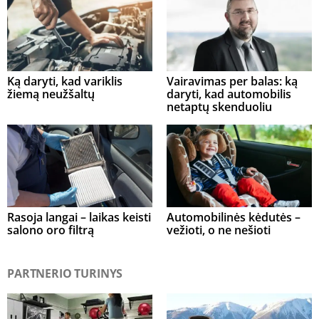
Ką daryti, kad variklis
Vairavimas per balas: ką
žiemą neužšaltų
daryti, kad automobilis
netaptų skenduoliu
Rasoja langai – laikas keisti
Automobilinės kėdutės –
salono oro filtrą
vežioti, o ne nešioti
PARTNERIO TURINYS