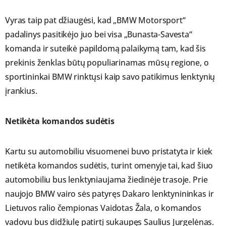
Vyras taip pat džiaugėsi, kad „BMW Motorsport“
padalinys pasitikėjo juo bei visa „Bunasta-Savesta“
komanda ir suteikė papildomą palaikymą tam, kad šis
prekinis ženklas būtų populiarinamas mūsų regione, o
sportininkai BMW rinktųsi kaip savo patikimus lenktynių
įrankius.
Netikėta komandos sudėtis
Kartu su automobiliu visuomenei buvo pristatyta ir kiek
netikėta komandos sudėtis, turint omenyje tai, kad šiuo
automobiliu bus lenktyniaujama žiedinėje trasoje. Prie
naujojo BMW vairo sės patyręs Dakaro lenktynininkas ir
Lietuvos ralio čempionas Vaidotas Žala, o komandos
vadovu bus didžiulę patirtį sukaupęs Saulius Jurgelėnas.