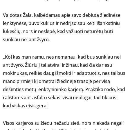
Vaidotas Žala, kalbėdamas apie savo debiutą žiedinėse
lenktynėse, buvo kuklus ir nedrįso sau kelti išankstinių
lūkesčių, nors ir neslėpė, kad važiuoti neturėtų būti
sunkiau nei ant žvyro.
„Kol kas man ramu, nes nemanau, kad bus sunkiau nei
ant žvyro. Žiūriu į tai atvirai ir žinau, kad čia dar esu
mokinukas, reikės daug išmokti ir adaptuotis, nes tai bus
mano pirmieji kilometrai žiedinėje trasoje per visą
dešimties metų lenktynininko karjerą. Praktika rodo, kad
ralistams ant asfalto sekasi visai neblogai, tad tikiuosi,
kad viskas eisis gerai.
Visos karjeros su žiedu nežadu sieti, nors niekada negali