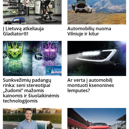
Į Lietuvą atkeliauja
Automobilių nuoma
Gladiator®!
Vilniuje ir kitur
Sunkvežimių padangų
Ar verta į automobilį
rinka: seni stereotipai
montuoti ksenonines
„žudomi“ mažomis
lemputes?
kainomis ir šiuolaikinėmis
technologijomis