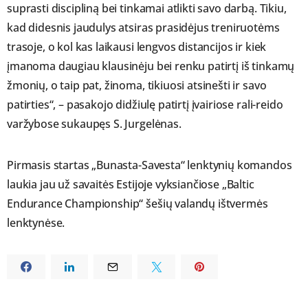
suprasti discipliną bei tinkamai atlikti savo darbą. Tikiu,
kad didesnis jaudulys atsiras prasidėjus treniruotėms
trasoje, o kol kas laikausi lengvos distancijos ir kiek
įmanoma daugiau klausinėju bei renku patirtį iš tinkamų
žmonių, o taip pat, žinoma, tikiuosi atsinešti ir savo
patirties“, – pasakojo didžiulę patirtį įvairiose rali-reido
varžybose sukaupęs S. Jurgelėnas.
Pirmasis startas „Bunasta-Savesta“ lenktynių komandos
laukia jau už savaitės Estijoje vyksiančiose „Baltic
Endurance Championship“ šešių valandų ištvermės
lenktynėse.