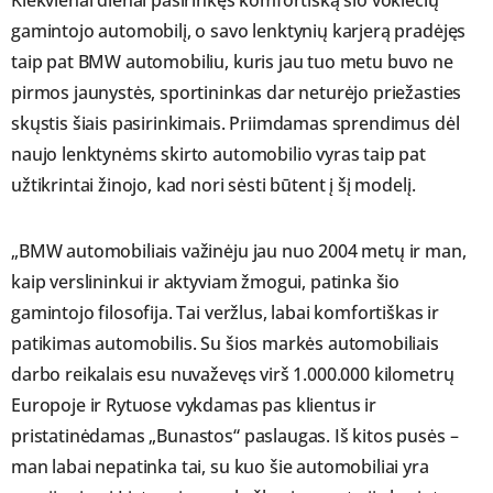
Kiekvienai dienai pasirinkęs komfortišką šio vokiečių
gamintojo automobilį, o savo lenktynių karjerą pradėjęs
taip pat BMW automobiliu, kuris jau tuo metu buvo ne
pirmos jaunystės, sportininkas dar neturėjo priežasties
skųstis šiais pasirinkimais. Priimdamas sprendimus dėl
naujo lenktynėms skirto automobilio vyras taip pat
užtikrintai žinojo, kad nori sėsti būtent į šį modelį.
„BMW automobiliais važinėju jau nuo 2004 metų ir man,
kaip verslininkui ir aktyviam žmogui, patinka šio
gamintojo filosofija. Tai veržlus, labai komfortiškas ir
patikimas automobilis. Su šios markės automobiliais
darbo reikalais esu nuvaževęs virš 1.000.000 kilometrų
Europoje ir Rytuose vykdamas pas klientus ir
pristatinėdamas „Bunastos“ paslaugas. Iš kitos pusės –
man labai nepatinka tai, su kuo šie automobiliai yra