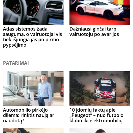
Adas sistemos žada
Dažniausi ginčai tarp
saugumą, o vairuotojai vis
vairuotojų po avarijos
tiek išjungia jas po pirmo
pypsėjimo
PATARIMAI
Automobilio pirkėjo
10 įdomių faktų apie
dilema: rinktis naują ar
„Peugeot“ – nuo futbolo
naudotą?
klubo iki elektromobilių