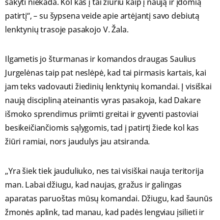
sakyti niekada. Kol kas į tai žiūriu kaip į naują ir įdomią
patirtį“, – su šypsena veide apie artėjantį savo debiutą
lenktynių trasoje pasakojo V. Žala.
Ilgametis jo šturmanas ir komandos draugas Saulius
Jurgelėnas taip pat neslėpė, kad tai pirmasis kartais, kai
jam teks vadovauti žiedinių lenktynių komandai. Į visiškai
naują discipliną ateinantis vyras pasakoja, kad Dakare
išmoko sprendimus priimti greitai ir gyventi pastoviai
besikeičiančiomis sąlygomis, tad į patirtį žiede kol kas
žiūri ramiai, nors jaudulys jau atsiranda.
„Yra šiek tiek jauduliuko, nes tai visiškai nauja teritorija
man. Labai džiugu, kad naujas, gražus ir galingas
aparatas paruoštas mūsų komandai. Džiugu, kad šaunūs
žmonės aplink, tad manau, kad padės lengviau įsilieti ir