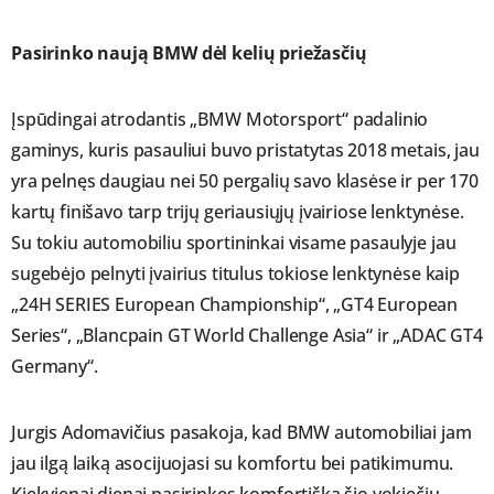
Pasirinko naują BMW dėl kelių priežasčių
Įspūdingai atrodantis „BMW Motorsport“ padalinio
gaminys, kuris pasauliui buvo pristatytas 2018 metais, jau
yra pelnęs daugiau nei 50 pergalių savo klasėse ir per 170
kartų finišavo tarp trijų geriausiųjų įvairiose lenktynėse.
Su tokiu automobiliu sportininkai visame pasaulyje jau
sugebėjo pelnyti įvairius titulus tokiose lenktynėse kaip
„24H SERIES European Championship“, „GT4 European
Series“, „Blancpain GT World Challenge Asia“ ir „ADAC GT4
Germany“.
Jurgis Adomavičius pasakoja, kad BMW automobiliai jam
jau ilgą laiką asocijuojasi su komfortu bei patikimumu.