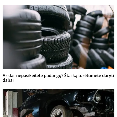
Ar dar nepasikeitėte padangų? Štai ką turėtumėte daryti
dabar