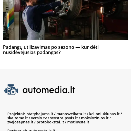
Padangų utilizavimas po sezono — kur dėti
nusidėvėjusias padangas?
Projektai:
statybajums.lt
/
manosveikata.lt
/
kelioniuklubas.lt
/
skaitome.lt
/
verslo.tv
/
seostraipsnis.lt
/
mokslozinios.lt
/
zvejosapnas.lt
/
protobokstai.lt
/
motinyste.lt
Partneriai:
autorentalis.lt