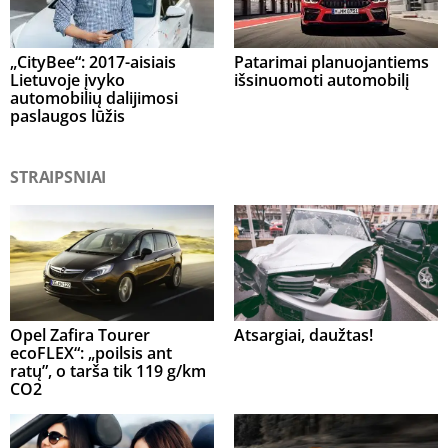
„CityBee“: 2017-aisiais
Patarimai planuojantiems
Lietuvoje įvyko
išsinuomoti automobilį
automobilių dalijimosi
paslaugos lūžis
STRAIPSNIAI
Opel Zafira Tourer
Atsargiai, daužtas!
ecoFLEX“: „poilsis ant
ratų”, o tarša tik 119 g/km
CO2