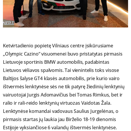
Ketvirtadienio popietę Vilniaus centre įsikūrusiame
„Olympic Cazino“ visuomenei buvo pristatytas pirmasis
Lietuvoje sportinis BMW automobilis, padabintas
Lietuvos vėliavos spalvomis. Tai vienintelis toks visose
Baltijos šalyse GT4 klasės automobilis, prie kurio vairo
ištvermės lenktynėse sės ne tik patyrę žiedinių lenktynių
vairuotojai Jurgis Adomavičius bei Tomas Rimkus, bet ir
ralio ir rali-reido lenktynių virtuozas Vaidotas Žala.
Lenktynėse komandai vadovaus Saulius Jurgelėnas, o
pirmasis startas jų laukia jau Birželio 18-19 dienomis
Estijoje vyksiančiose 6 valandų ištvermės lenktynėse.