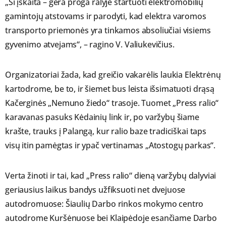
„Ši įskaita – gera proga ralyje startuoti elektromobilių
gamintojų atstovams ir parodyti, kad elektra varomos
transporto priemonės yra tinkamos absoliučiai visiems
gyvenimo atvejams“, – ragino V. Valiukevičius.
Organizatoriai žada, kad greičio vakarėlis laukia Elektrėnų
kartodrome, be to, ir šiemet bus leista išsimatuoti drąsą
Kačerginės „Nemuno žiedo“ trasoje. Tuomet „Press ralio“
karavanas pasuks Kėdainių link ir, po varžybų šiame
krašte, trauks į Palangą, kur ralio baze tradiciškai taps
visų itin pamėgtas ir ypač vertinamas „Atostogų parkas“.
Verta žinoti ir tai, kad „Press ralio“ dieną varžybų dalyviai
geriausius laikus bandys užfiksuoti net dvejuose
autodromuose: Šiaulių Darbo rinkos mokymo centro
autodrome Kuršėnuose bei Klaipėdoje esančiame Darbo