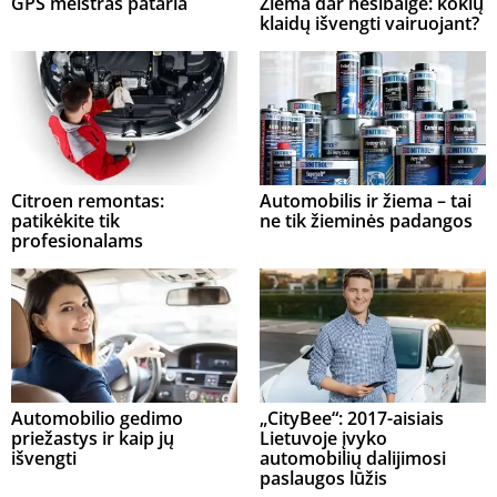
GPS meistras pataria
Žiema dar nesibaigė: kokių
klaidų išvengti vairuojant?
Citroen remontas:
Automobilis ir žiema – tai
patikėkite tik
ne tik žieminės padangos
profesionalams
Automobilio gedimo
„CityBee“: 2017-aisiais
priežastys ir kaip jų
Lietuvoje įvyko
išvengti
automobilių dalijimosi
paslaugos lūžis