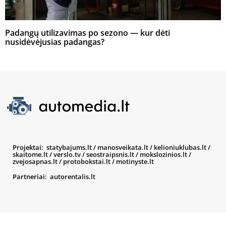
Padangų utilizavimas po sezono — kur dėti
nusidėvėjusias padangas?
Projektai:
statybajums.lt
/
manosveikata.lt
/
kelioniuklubas.lt
/
skaitome.lt
/
verslo.tv
/
seostraipsnis.lt
/
mokslozinios.lt
/
zvejosapnas.lt
/
protobokstai.lt
/
motinyste.lt
Partneriai:
autorentalis.lt