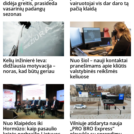
didėja greitis, prasideda
vairuotojai vis dar daro tą
vasarinių padangų
pačią klaidą
sezonas
Kelių inžinierė Ieva:
Nuo šiol – nauji kontaktai
didžiausia motyvacija –
pranešimams apie kliūtis
noras, kad būtų geriau
valstybinės reikšmės
keliuose
Nuo Klaipėdos iki
Vilniuje atidaryta nauja
Hormūzo: kaip pasaulio
„PRO BRO Express“
krizės perbraižo Lietuvos
plovykla su sprendimu,