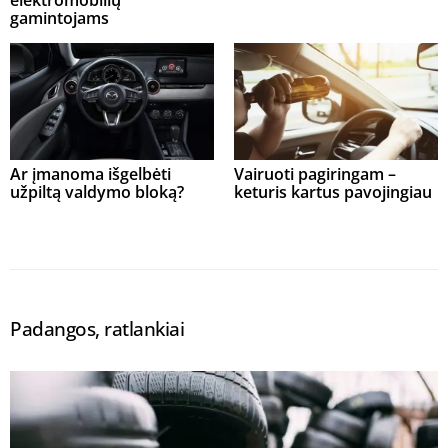
elektromobilių
gamintojams
Ar įmanoma išgelbėti
Vairuoti pagiringam –
užpiltą valdymo bloką?
keturis kartus pavojingiau
Padangos, ratlankiai