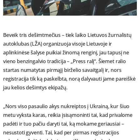
Beveik tris dešimtmečius – tiek laiko Lietuvos žurnalistų
autoklubas (LŽA) organizuoja visoje Lietuvoje ir
aplinkinėse šalyse puikiai žinomą renginį, jau tapusį ne
vieno benzingalvio tradicija – „Press ralį“. Šiemet ralio
startas numatytas pirmąjį birželio savaitgalį ir, nors
registracija tik ką paskelbta, norą dalyvauti jame pareiškė
jau kelios dešimtys ekipažų.
„Nors viso pasaulio akys nukreiptos į Ukrainą, kur šiuo
metu vyksta karas, reikia įsisąmoninti tai, kad privalome
padėti ir tuo pačiu daryti tai, ką mokame geriausiai –
nesustoti gyventi. Tai, kad per pirmas registracijos