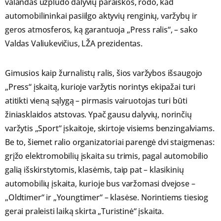
valandas užplūdo dalyvių paraiškos, rodo, kad
automobilininkai pasiilgo aktyvių renginių, varžybų ir
geros atmosferos, ką garantuoja „Press ralis“, – sako
Valdas Valiukevičius, LŽA prezidentas.
Gimusios kaip žurnalistų ralis, šios varžybos išsaugojo
„Press“ įskaitą, kurioje varžytis norintys ekipažai turi
atitikti vieną sąlygą – pirmasis vairuotojas turi būti
žiniasklaidos atstovas. Ypač gausu dalyvių, norinčių
varžytis „Sport“ įskaitoje, skirtoje visiems benzingalviams.
Be to, šiemet ralio organizatoriai parengė dvi staigmenas:
grįžo elektromobilių įskaita su trimis, pagal automobilio
galią išskirstytomis, klasėmis, taip pat – klasikinių
automobilių įskaita, kurioje bus varžomasi dvejose –
„Oldtimer“ ir „Youngtimer“ – klasėse. Norintiems tiesiog
gerai praleisti laiką skirta „Turistinė“ įskaita.