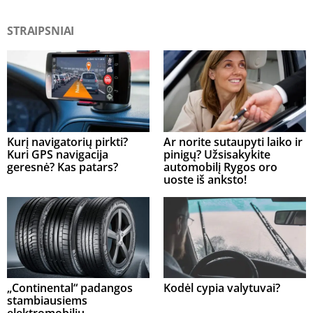
STRAIPSNIAI
Kurį navigatorių pirkti?
Ar norite sutaupyti laiko ir
Kuri GPS navigacija
pinigų? Užsisakykite
geresnė? Kas patars?
automobilį Rygos oro
uoste iš anksto!
„Continental“ padangos
Kodėl cypia valytuvai?
stambiausiems