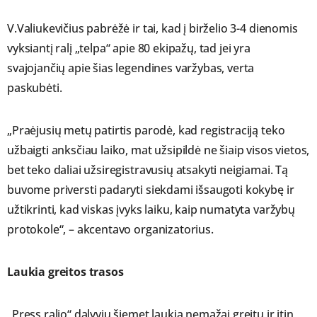
V.Valiukevičius pabrėžė ir tai, kad į birželio 3-4 dienomis
vyksiantį ralį „telpa“ apie 80 ekipažų, tad jei yra
svajojančių apie šias legendines varžybas, verta
paskubėti.
„Praėjusių metų patirtis parodė, kad registraciją teko
užbaigti anksčiau laiko, mat užsipildė ne šiaip visos vietos,
bet teko daliai užsiregistravusių atsakyti neigiamai. Tą
buvome priversti padaryti siekdami išsaugoti kokybę ir
užtikrinti, kad viskas įvyks laiku, kaip numatyta varžybų
protokole“, – akcentavo organizatorius.
Laukia greitos trasos
„Press ralio“ dalyvių šiemet laukia nemažai greitų ir itin