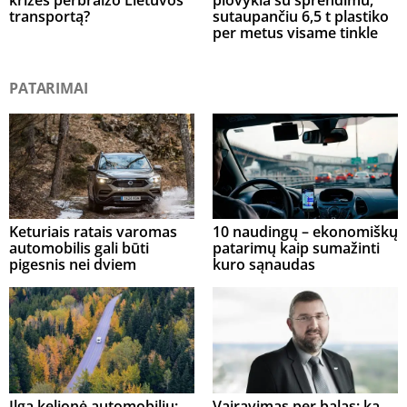
transportą?
sutaupančiu 6,5 t plastiko
per metus visame tinkle
PATARIMAI
Keturiais ratais varomas
10 naudingų – ekonomiškų
automobilis gali būti
patarimų kaip sumažinti
pigesnis nei dviem
kuro sąnaudas
Ilga kelionė automobiliu:
Vairavimas per balas: ką