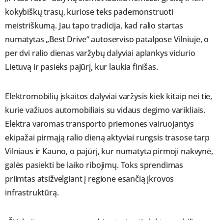
kokybiškų trasų, kuriose teks pademonstruoti
meistriškumą. Jau tapo tradicija, kad ralio startas
numatytas „Best Drive“ autoserviso patalpose Vilniuje, o
per dvi ralio dienas varžybų dalyviai aplankys vidurio
Lietuvą ir pasieks pajūrį, kur laukia finišas.
Elektromobilių įskaitos dalyviai varžysis kiek kitaip nei tie,
kurie važiuos automobiliais su vidaus degimo varikliais.
Elektra varomas transporto priemones vairuojantys
ekipažai pirmąją ralio dieną aktyviai rungsis trasose tarp
Vilniaus ir Kauno, o pajūrį, kur numatyta pirmoji nakvynė,
galės pasiekti be laiko ribojimų. Toks sprendimas
priimtas atsižvelgiant į regione esančią įkrovos
infrastruktūrą.