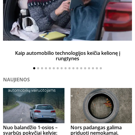
Kaip automobilio technologijos keičia kelionę į
rungtynes
NAUJIENOS
Nuo balandžio 1-osios –
Nors padangas galima
svarbūs pokyčiai kelyje:
priduoti nemokamai,