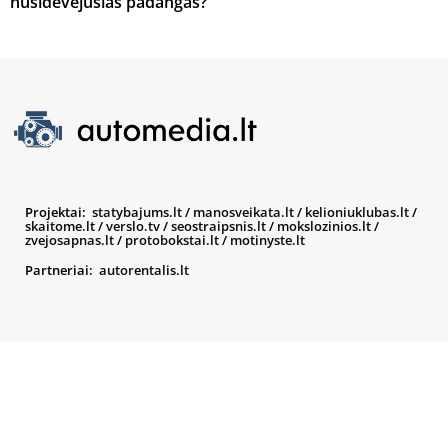
nusidėvėjusias padangas?
Projektai:
statybajums.lt
/
manosveikata.lt
/
kelioniuklubas.lt
/
skaitome.lt
/
verslo.tv
/
seostraipsnis.lt
/
mokslozinios.lt
/
zvejosapnas.lt
/
protobokstai.lt
/
motinyste.lt
Partneriai:
autorentalis.lt