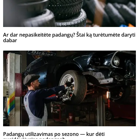
Ar dar nepasikeitėte padangų? Štai ką turėtumėte daryti
dabar
Padangų utilizavimas po sezono — kur dėti