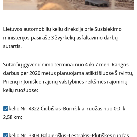
Lietuvos automobilių kelių direkcija prie Susisiekimo
ministerijos pasirašė 3 žvyrkelių asfaltavimo darbų
sutartis.
Sutarčių įgyvendinimo terminai nuo 4 iki 7 mėn. Rangos
darbus per 2020 metus planuojama atlikti šiuose Širvintų,
Prienų ir Joniškio rajonų valstybinės reikšmės rajoninių
kelių ruožuose:
kelio Nr. 4322 Čiobiškis–Burniškiai ruožas nuo 0,0 iki
2,58 km;
kelio Nr. 3304 Balbieriškis–Jiestrakis–Plutiškės ruožas