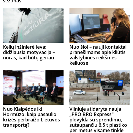
sezonas
Kelių inžinierė Ieva:
Nuo šiol – nauji kontaktai
didžiausia motyvacija –
pranešimams apie kliūtis
noras, kad būtų geriau
valstybinės reikšmės
keliuose
Nuo Klaipėdos iki
Vilniuje atidaryta nauja
Hormūzo: kaip pasaulio
„PRO BRO Express“
krizės perbraižo Lietuvos
plovykla su sprendimu,
transportą?
sutaupančiu 6,5 t plastiko
per metus visame tinkle