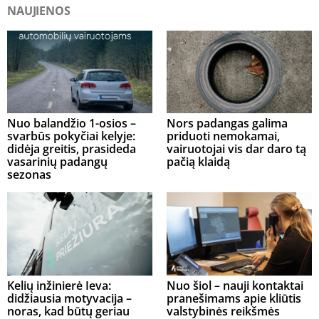
NAUJIENOS
Nuo balandžio 1-osios –
Nors padangas galima
svarbūs pokyčiai kelyje:
priduoti nemokamai,
didėja greitis, prasideda
vairuotojai vis dar daro tą
vasarinių padangų
pačią klaidą
sezonas
Kelių inžinierė Ieva:
Nuo šiol – nauji kontaktai
didžiausia motyvacija –
pranešimams apie kliūtis
noras, kad būtų geriau
valstybinės reikšmės