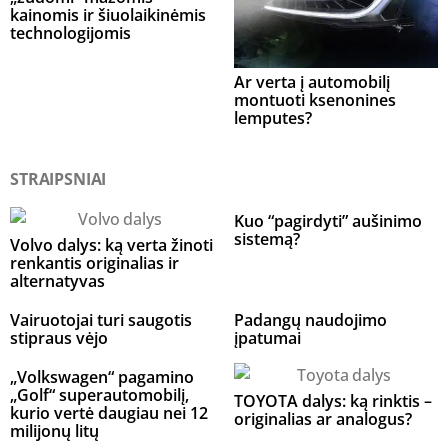
kainomis ir šiuolaikinėmis
technologijomis
Ar verta į automobilį
montuoti ksenonines
lemputes?
STRAIPSNIAI
Kuo “pagirdyti” aušinimo
sistemą?
Volvo dalys: ką verta žinoti
renkantis originalias ir
alternatyvas
Vairuotojai turi saugotis
Padangų naudojimo
stipraus vėjo
įpatumai
„Volkswagen“ pagamino
„Golf“ superautomobilį,
TOYOTA dalys: ką rinktis –
kurio vertė daugiau nei 12
originalias ar analogus?
milijonų litų