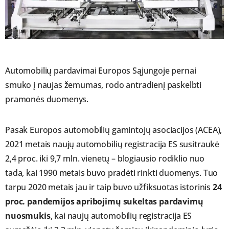
Automobilių pardavimai Europos Sąjungoje pernai
smuko į naujas žemumas, rodo antradienį paskelbti
pramonės duomenys.
Pasak Europos automobilių gamintojų asociacijos (ACEA),
2021 metais naujų automobilių registracija ES susitraukė
2,4 proc. iki 9,7 mln. vienetų – blogiausio rodiklio nuo
tada, kai 1990 metais buvo pradėti rinkti duomenys. Tuo
tarpu 2020 metais jau ir taip buvo užfiksuotas istorinis
24
proc. pandemijos apribojimų sukeltas pardavimų
nuosmukis
, kai naujų automobilių registracija ES