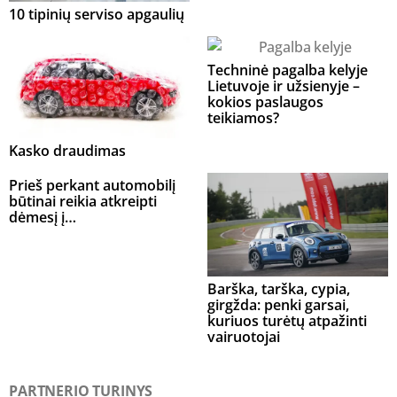
10 tipinių serviso apgaulių
Techninė pagalba kelyje
Lietuvoje ir užsienyje –
kokios paslaugos
teikiamos?
Kasko draudimas
Prieš perkant automobilį
būtinai reikia atkreipti
dėmesį į…
Barška, tarška, cypia,
girgžda: penki garsai,
kuriuos turėtų atpažinti
vairuotojai
PARTNERIO TURINYS