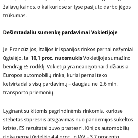
žaliavų kainos, o kai kuriose srityse pasijuto darbo jėgos
trūkumas.
Dešimtadaliu sumenkę pardavimai Vokietijoje
Jei Prancūzijos, Italijos ir Ispanijos rinkos pernai nežymiai
ūgtelėjo, tai
10,1 proc. nuosmukis
Vokietijoje sumažino
bendrąjį ES rodiklį. Vokietija yra neabejotinai didžiausia
Europos automobilių rinka, kuriai pernai teko
ketvirtadalis visų pardavimų – daugiau nei 2,6 mln.
transporto priemonių.
Lyginant su kitomis pagrindinėmis rinkomis, kuriose
stebėtas stipresnis atsigavimas nuo pandemijos sukeltos
krizės, ES rezultatai buvo prastesni. Kinijos automobilių
rinka pernai ūgtelėjo 4,4 proc., o JAV – 3,7 procento.