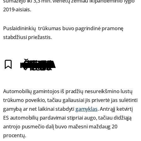
sumažėjo iki 3,3 mln. vienetų žemiau ikipandeminio lygio
2019-aisiais.
Puslaidininkių trūkumas buvo pagrindinė pramonę
stabdžiusi priežastis.
„Šį nuosmukį lėmė puslaidininkių trūkumas, kuris neigiamai veikė automobilių gamybą visus metus, bet ypač antrąjį 2021 metų pusmetį“, – pažymėjo ACEA.
Automobilių gamintojos iš pradžių nesureikšmino lustų
trūkumo poveikio, tačiau galiausiai jis privertė jas sulėtinti
gamybą ar net laikinai stabdyti
gamyklas
. Antrąjį ketvirtį
ES automobilių pardavimai stipriai augo, tačiau didžiąją
antrojo pusmečio dalį buvo mažesni maždaug 20
procentų.