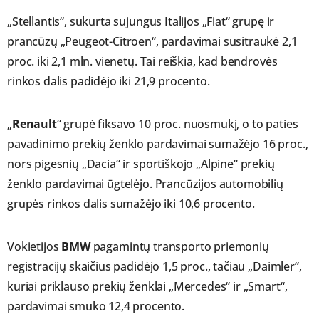
„Stellantis“, sukurta sujungus Italijos „Fiat“ grupę ir
prancūzų „Peugeot-Citroen“, pardavimai susitraukė 2,1
proc. iki 2,1 mln. vienetų. Tai reiškia, kad bendrovės
rinkos dalis padidėjo iki 21,9 procento.
„
Renault
“ grupė fiksavo 10 proc. nuosmukį, o to paties
pavadinimo prekių ženklo pardavimai sumažėjo 16 proc.,
nors pigesnių „Dacia“ ir sportiškojo „Alpine“ prekių
ženklo pardavimai ūgtelėjo. Prancūzijos automobilių
grupės rinkos dalis sumažėjo iki 10,6 procento.
Vokietijos
BMW
pagamintų transporto priemonių
registracijų skaičius padidėjo 1,5 proc., tačiau „Daimler“,
kuriai priklauso prekių ženklai „Mercedes“ ir „Smart“,
pardavimai smuko 12,4 procento.