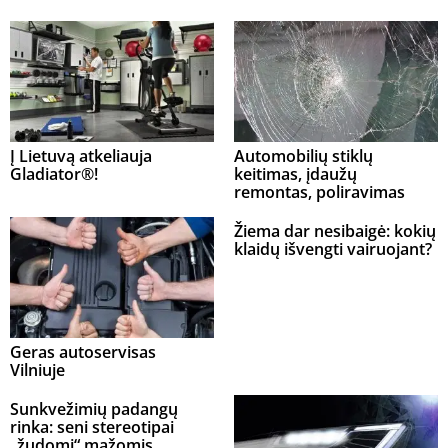
Į Lietuvą atkeliauja
Automobilių stiklų
Gladiator®!
keitimas, įdaužų
remontas, poliravimas
Žiema dar nesibaigė: kokių
klaidų išvengti vairuojant?
Geras autoservisas
Vilniuje
Sunkvežimių padangų
rinka: seni stereotipai
„žudomi“ mažomis