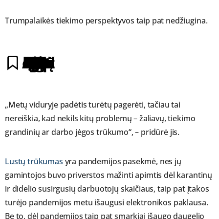
Trumpalaikės tiekimo perspektyvos taip pat nedžiugina.
„Metų viduryje padėtis turėtų pagerėti, tačiau tai
nereiškia, kad nekils kitų problemų – žaliavų, tiekimo
grandinių ar darbo jėgos trūkumo“, – pridūrė jis.
Lustų trūkumas
yra pandemijos pasekmė, nes jų
gamintojos buvo priverstos mažinti apimtis dėl karantinų
ir didelio susirgusių darbuotojų skaičiaus, taip pat įtakos
turėjo pandemijos metu išaugusi elektronikos paklausa.
Be to, dėl pandemijos taip pat smarkiai išaugo daugelio