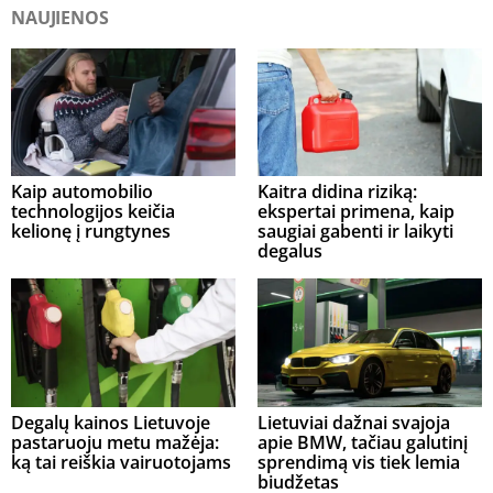
NAUJIENOS
Kaip automobilio
Kaitra didina riziką:
technologijos keičia
ekspertai primena, kaip
kelionę į rungtynes
saugiai gabenti ir laikyti
degalus
Degalų kainos Lietuvoje
Lietuviai dažnai svajoja
pastaruoju metu mažėja:
apie BMW, tačiau galutinį
ką tai reiškia vairuotojams
sprendimą vis tiek lemia
biudžetas