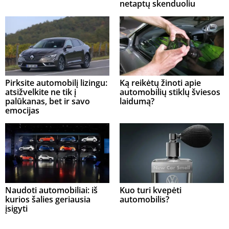
netaptų skenduoliu
Pirksite automobilį lizingu:
Ką reikėtų žinoti apie
atsižvelkite ne tik į
automobilių stiklų šviesos
palūkanas, bet ir savo
laidumą?
emocijas
Naudoti automobiliai: iš
Kuo turi kvepėti
kurios šalies geriausia
automobilis?
įsigyti