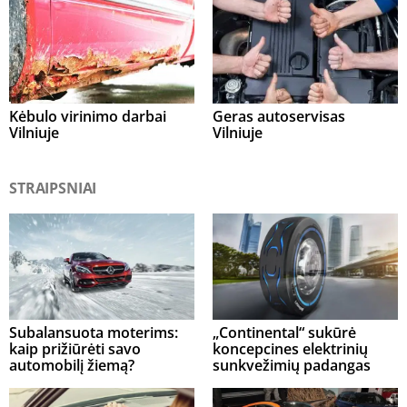
Kėbulo virinimo darbai
Geras autoservisas
Vilniuje
Vilniuje
STRAIPSNIAI
Subalansuota moterims:
„Continental“ sukūrė
kaip prižiūrėti savo
koncepcines elektrinių
automobilį žiemą?
sunkvežimių padangas