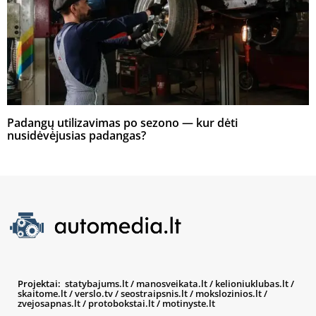
Padangų utilizavimas po sezono — kur dėti
nusidėvėjusias padangas?
Projektai:
statybajums.lt
/
manosveikata.lt
/
kelioniuklubas.lt
/
skaitome.lt
/
verslo.tv
/
seostraipsnis.lt
/
mokslozinios.lt
/
zvejosapnas.lt
/
protobokstai.lt
/
motinyste.lt