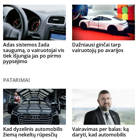
Adas sistemos žada
Dažniausi ginčai tarp
saugumą, o vairuotojai vis
vairuotojų po avarijos
tiek išjungia jas po pirmo
pypsėjimo
PATARIMAI
Kad dyzelinis automobilis
Vairavimas per balas: ką
žiemą nekeltų rūpesčių
daryti, kad automobilis