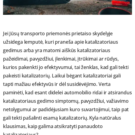
Jei Jūsų transporto priemonės prietaiso skydelyje
užsidega lemputė, kuri praneša apie katalizatoriaus
gedimus arba yra matomi aiškūs katalizatoriaus
pažeidimai, pavyzdžiui, įlenkimai, įtrūkimai ar rūdys,
kurios pakenkti jo efektyvumui, tai ženklas, kad gali tekti
pakeisti katalizatorių. Laikui bėgant katalizatoriai gali
tapti mažiau efektyvūs ir dėl susidėvėjimo. Verta
paminėti, kad esant didelei automobilio ridai ir atsirandus
katalizatoriaus gedimo simptomų, pavyzdžiui, važiavimo
netolygumui ar padidėjusiam kuro suvartojimui, taip pat
gali tekti pašalinti esamą katalizatorių. Kyla natūralus
klausimas, kaip galima atsikratyti panaudoto
katalizatoriaus?