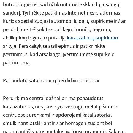
būti atsargiems, kad užtikrintumėte sklandų ir saugų
sandorį. Tyrinėkite patikimas internetines platformas,
kurios specializuojasi automobilių dalių supirkime ir / ar
perdirbime. Ieškokite supirkėjų, turinčių teigiamų
atsiliepimų ir gerą reputaciją
katalizatorių supirkimo
srityje. Perskaitykite atsiliepimus ir patikrinkite
įvertinimus, kad atsakingai įvertintumėte supirkėjo
patikimumą.
Panaudotų katalizatorių perdirbimo centrai
Perdirbimo centrai dažnai priima panaudotus
katalizatorius, nes juose yra vertingų metalų. Šiuose
centruose surenkami ir apdorojami katalizatoriai,
smulkinant, atskiriant ir / ar homogenizuojant bei
naudojant išgautus metalus įvairiose pramonės šakose.