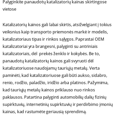
Palyginkite panaudotų katalizatorių kainas skirtingose
vietose
Katalizatorių kainos gali labai skirtis, atsižvelgiant į tokius
veiksnius kaip transporto priemonės markė ir modelis,
katalizatoriaus tipas ir rinkos sąlygos. Paprastai OEM
katalizatoriai yra brangesni, palyginti su antriniais
katalizatoriais, dėl prekės ženklo ir kokybės. Be to,
panaudotų katalizatorių kainos gali svyruoti dėl
katalizatoriuose naudojamų tauriųjų metalų. Verta
paminėti, kad katalizatoriuose gali būti aukso, sidabro,
renio, rodžio, paladžio, iridžio arba platinos. Pažymima,
kad tauriųjų metalų kainos priklauso nuo rinkos
paklausos. Patartina palyginti automobilių dalių fizinių
supirktuvių, internetinių supirktuvių ir perdirbimo įmonių
kainas, kad rastumėte geriausią sprendimą.