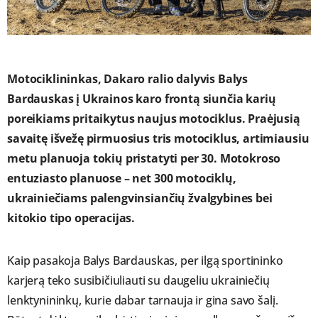
Motociklininkas, Dakaro ralio dalyvis Balys
Bardauskas į Ukrainos karo frontą siunčia karių
poreikiams pritaikytus naujus motociklus. Praėjusią
savaitę išvežę pirmuosius tris motociklus, artimiausiu
metu planuoja tokių pristatyti per 30. Motokroso
entuziasto planuose – net 300 motociklų,
ukrainiečiams palengvinsiančių žvalgybines bei
kitokio tipo operacijas.
Kaip pasakoja Balys Bardauskas, per ilgą sportininko
karjerą teko susibičiuliauti su daugeliu ukrainiečių
lenktynininkų, kurie dabar tarnauja ir gina savo šalį.