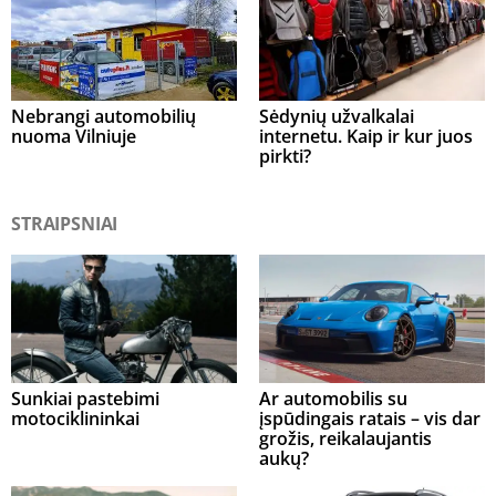
Nebrangi automobilių
Sėdynių užvalkalai
nuoma Vilniuje
internetu. Kaip ir kur juos
pirkti?
STRAIPSNIAI
Sunkiai pastebimi
Ar automobilis su
motociklininkai
įspūdingais ratais – vis dar
grožis, reikalaujantis
aukų?