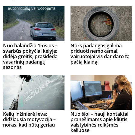
Nuo balandžio 1-osios –
Nors padangas galima
svarbūs pokyčiai kelyje:
priduoti nemokamai,
didėja greitis, prasideda
vairuotojai vis dar daro tą
vasarinių padangų
pačią klaidą
sezonas
Kelių inžinierė Ieva:
Nuo šiol – nauji kontaktai
didžiausia motyvacija –
pranešimams apie kliūtis
noras, kad būtų geriau
valstybinės reikšmės
keliuose