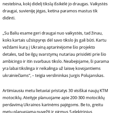
nestebina, kokį didelį tikslą išsikėlė jo draugas. Vaikystės
draugai, suvieniję jėgas, ketina paramos mastus tik
didinti.
„Su Baliu esame geri draugai nuo vaikystės, tad žinau,
koks kartais užsispyręs dėl savo tikslo jis gali būti. Kartu
veždami kurą į Ukrainą aptarinėjome šio projekto
detales, tad be ilgų svarstymų nutariau prisidėti prie šio
ambicingo ir itin svarbaus tikslo. Neabejojame, ši parama
yra labai tikslinga ir reikalinga už laisvę kovojantiems
ukrainiečiams“, – teigia verslininkas Jurgis Polujanskas.
Artimiausiu metu lietuviai pristatys 30 visiškai naujų KTM
motociklų. Ateityje planuojame apie 200-300 motociklų
perdavimą Ukrainos karinėms pajėgoms. Be to, greitu
metu planuojama nuvežti ir pirmus 5 elektrinius