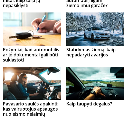
mitai: kaip tarp jų
automobilį ilgam
nepasiklysti
žiemojimui garaže?
Požymiai, kad automobilis
Stabdymas žiemą: kaip
ar jo dokumentai gali būti
nepadaryti avarijos
suklastoti
Pavasario saulės apakinti:
Kaip taupyti degalus?
kas vairuotojus apsaugos
nuo eismo nelaimių