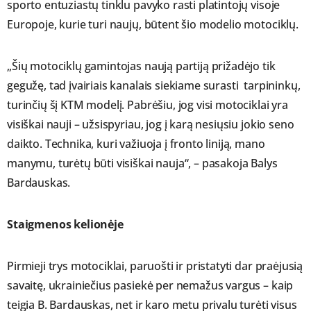
sporto entuziastų tinklu pavyko rasti platintojų visoje
Europoje, kurie turi naujų, būtent šio modelio motociklų.
„Šių motociklų gamintojas naują partiją prižadėjo tik
gegužę, tad įvairiais kanalais siekiame surasti tarpininkų,
turinčių šį KTM modelį. Pabrėšiu, jog visi motociklai yra
visiškai nauji – užsispyriau, jog į karą nesiųsiu jokio seno
daikto. Technika, kuri važiuoja į fronto liniją, mano
manymu, turėtų būti visiškai nauja“, – pasakoja Balys
Bardauskas.
Staigmenos kelionėje
Pirmieji trys motociklai, paruošti ir pristatyti dar praėjusią
savaitę, ukrainiečius pasiekė per nemažus vargus – kaip
teigia B. Bardauskas, net ir karo metu privalu turėti visus