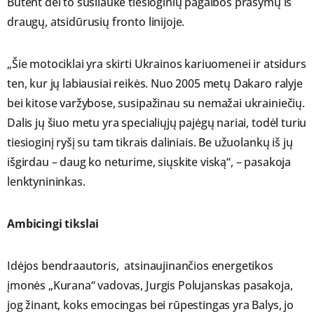
Būtent dėl to susilaukė tiesioginių pagalbos prašymų iš
draugų, atsidūrusių fronto linijoje.
„Šie motociklai yra skirti Ukrainos kariuomenei ir atsidurs
ten, kur jų labiausiai reikės. Nuo 2005 metų Dakaro ralyje
bei kitose varžybose, susipažinau su nemažai ukrainiečių.
Dalis jų šiuo metu yra specialiųjų pajėgų nariai, todėl turiu
tiesioginį ryšį su tam tikrais daliniais. Be užuolankų iš jų
išgirdau – daug ko neturime, siųskite viską“, – pasakoja
lenktynininkas.
Ambicingi tikslai
Idėjos bendraautoris, atsinaujinančios energetikos
įmonės „Kurana“ vadovas, Jurgis Polujanskas pasakoja,
jog žinant, koks emocingas bei rūpestingas yra Balys, jo