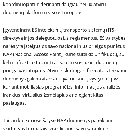
koordinuojanti ir derinanti daugiau nei 30 atvirų
duomenų platformų visoje Europoje.
Įgyvendinant ES intelektinių transporto sistemų (ITS)
direktyvą ir jos deleguotuosius reglamentus, ES valstybės
narės yra įsteigusios savo nacionalinius prieigos punktus
NAP (National Access Point), kurie suteikia unifikuotų, su
kelių infrastruktūra ir transportu susijusių, duomenų
prieigą vartotojams. Atviri ir skirtingais formatais teikiami
duomenys gali pasitarnauti įvairių sričių vystymui, pvz.,
kuriant mobiliąsias programėles, informacijos analizės
įrankius, virtualius žemėlapius ar diegiant kitas
paslaugas.
Tačiau kai kuriose šalyse NAP duomenys pateikiami
skirtingais formatais, yra skirtingi savo sąranka ir