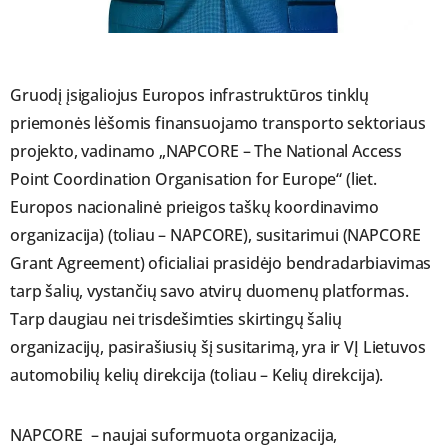
Gruodį įsigaliojus Europos infrastruktūros tinklų
priemonės lėšomis finansuojamo transporto sektoriaus
projekto, vadinamo „NAPCORE – The National Access
Point Coordination Organisation for Europe“ (liet.
Europos nacionalinė prieigos taškų koordinavimo
organizacija) (toliau – NAPCORE), susitarimui (NAPCORE
Grant Agreement) oficialiai prasidėjo bendradarbiavimas
tarp šalių, vystančių savo atvirų duomenų platformas.
Tarp daugiau nei trisdešimties skirtingų šalių
organizacijų, pasirašiusių šį susitarimą, yra ir VĮ Lietuvos
automobilių kelių direkcija (toliau – Kelių direkcija).
NAPCORE – naujai suformuota organizacija,