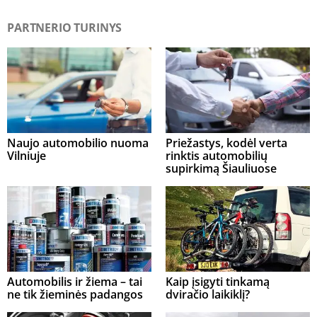
PARTNERIO TURINYS
Naujo automobilio nuoma
Priežastys, kodėl verta
Vilniuje
rinktis automobilių
supirkimą Šiauliuose
Automobilis ir žiema – tai
Kaip įsigyti tinkamą
ne tik žieminės padangos
dviračio laikiklį?