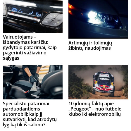
Vairuotojams –
išbandymas karščiu:
Artimųjų ir tolimųjų
gydytojo patarimai, kaip
žibintų naudojimas
pagerinti važiavimo
sąlygas
Specialisto patarimai
10 įdomių faktų apie
parduodantiems
„Peugeot“ – nuo futbolo
automobilį: kaip jį
klubo iki elektromobilių
sutvarkyti, kad atrodytų
lyg ką tik iš salono?