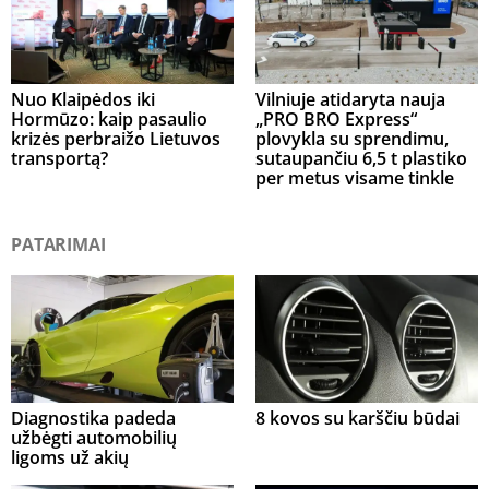
Nuo Klaipėdos iki
Vilniuje atidaryta nauja
Hormūzo: kaip pasaulio
„PRO BRO Express“
krizės perbraižo Lietuvos
plovykla su sprendimu,
transportą?
sutaupančiu 6,5 t plastiko
per metus visame tinkle
PATARIMAI
Diagnostika padeda
8 kovos su karščiu būdai
užbėgti automobilių
ligoms už akių