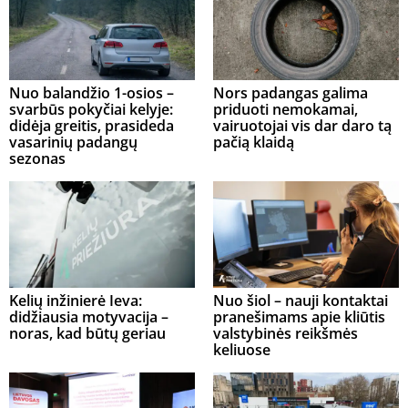
Nuo balandžio 1-osios –
Nors padangas galima
svarbūs pokyčiai kelyje:
priduoti nemokamai,
didėja greitis, prasideda
vairuotojai vis dar daro tą
vasarinių padangų
pačią klaidą
sezonas
Kelių inžinierė Ieva:
Nuo šiol – nauji kontaktai
didžiausia motyvacija –
pranešimams apie kliūtis
noras, kad būtų geriau
valstybinės reikšmės
keliuose