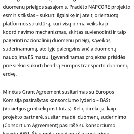
duomenų prieigos sąsajomis. Pradėto NAPCORE projekto
esminis tikslas – sukurti ilgalaikę ir į ateitį orientuotą
platformos struktūrą, kuri visų pirma veiks kaip
koordinavimo mechanizmas, skirtas suvienodinti ir taip
pagerinti nacionalinių duomenų prieigų sąveikas,
suderinamumą, ateityje palengvinsiančia duomenų
naudojimą ES mastu. Įgyvendinamas projektas prisidės
prie siekio sukurti bendrą Europos transporto duomenų
erdvę.
Minėtas Grant Agreement susitarimas su Europos
Komisija pasirašytas konsorciumo lyderio – BASt
(Vokietijos greitkelių institutas). Kelių direkcija, kaip
projekto partnerė, susitarimą dėl duomenų suderinimo
(Consortium Agreement) pasirašė su konsorciumo
lyderiu BASt. Šiuo metu rengiama šio susitarimo