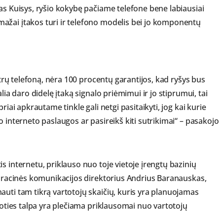
as Kuisys, ryšio kokybę pačiame telefone bene labiausiai
ažai įtakos turi ir telefono modelis bei jo komponentų
autrų telefoną, nėra 100 procentų garantijos, kad ryšys bus
lia daro didelę įtaką signalo priėmimui ir jo stiprumui, tai
riai apkrautame tinkle gali netgi pasitaikyti, jog kai kurie
o interneto paslaugos ar pasireikš kiti sutrikimai“ – pasakojo
s internetu, priklauso nuo toje vietoje įrengtų bazinių
rporacinės komunikacijos direktorius Andrius Baranauskas,
auti tam tikrą vartotojų skaičių, kuris yra planuojamas
stoties talpa yra plečiama priklausomai nuo vartotojų