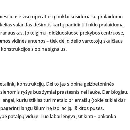
miesčiuose visų operatorių tinklai susiduria su pralaidumo
kelias valandas dešimtis kartų padidinti tinklo pralaidumą.
 Baranauskas. Jo teigimu, didžiuosiuose prekybos centruose,
mos vidinės antenos – tiek dėl didelio vartotojų skaičiaus
s konstrukcijos slopina signalus.
talinių konstrukcijų. Dėl to jas slopina gelžbetoninės
sienomis ryšys bus žymiai prastesnis nei lauke. Dar blogiau,
 langai, kurių stiklas turi metalo priemaišų (tokie stiklai dar
pagerinti langų šiluminę izoliaciją. Iš kitos pusės,
ybę patalpų viduje. Tuo labai lengva įsitikinti – pakanka