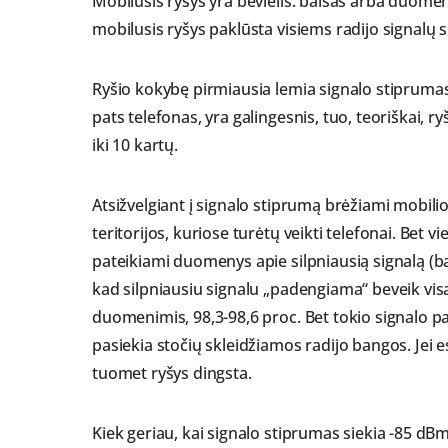
Mobilusis ryšys yra bevielis: balsas arba duome
mobilusis ryšys paklūsta visiems radijo signalų
Ryšio kokybę pirmiausia lemia signalo stiprumas. 
pats telefonas, yra galingesnis, tuo, teoriškai, r
iki 10 kartų.
Atsižvelgiant į signalo stiprumą brėžiami mobil
teritorijos, kuriose turėtų veikti telefonai. Bet
pateikiami duomenys apie silpniausią signalą (ba
kad silpniausiu signalu „padengiama“ beveik visa 
duomenimis, 98,3-98,6 proc. Bet tokio signalo pa
pasiekia stočių skleidžiamos radijo bangos. Jei 
tuomet ryšys dingsta.
Kiek geriau, kai signalo stiprumas siekia -85 dB