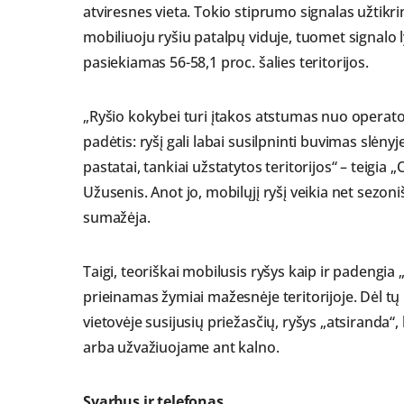
atviresnes vieta. Tokio stiprumo signalas užtikri
mobiliuoju ryšiu patalpų viduje, tuomet signalo 
pasiekiamas 56-58,1 proc. šalies teritorijos.
„Ryšio kokybei turi įtakos atstumas nuo operator
padėtis: ryšį gali labai susilpninti buvimas slėnyj
pastatai, tankiai užstatytos teritorijos“ – teigi
Užusenis. Anot jo, mobilųjį ryšį veikia net sezo
sumažėja.
Taigi, teoriškai mobilusis ryšys kaip ir padengia 
prieinamas žymiai mažesnėje teritorijoje. Dėl tų
vietovėje susijusių priežasčių, ryšys „atsiranda
arba užvažiuojame ant kalno.
Svarbus ir telefonas