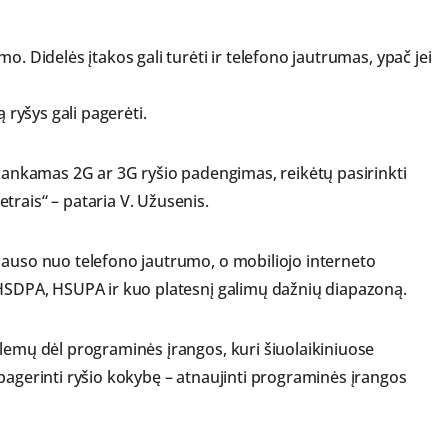
o. Didelės įtakos gali turėti ir telefono jautrumas, ypač jei
 ryšys gali pagerėti.
akankamas 2G ar 3G ryšio padengimas, reikėtų pasirinkti
trais“ – pataria V. Užusenis.
lauso nuo telefono jautrumo, o mobiliojo interneto
 HSDPA, HSUPA ir kuo platesnį galimų dažnių diapazoną.
blemų dėl programinės įrangos, kuri šiuolaikiniuose
pagerinti ryšio kokybę – atnaujinti programinės įrangos