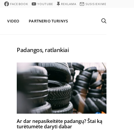
FACEBOOK
YOUTUBE
REKLAMA
SUSISIEKIME
VIDEO
PARTNERIO TURINYS
Padangos, ratlankiai
Ar dar nepasikeitėte padangų? Štai ką
turėtumėte daryti dabar