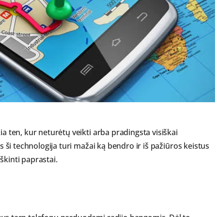
ia ten, kur neturėtų veikti arba pradingsta visiškai
is ši technologija turi mažai ką bendro ir iš pažiūros keistus
škinti paprastai.