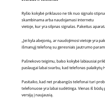
Ryšio kokybė priklauso ne tik nuo signalo stiprum
skambinama arba naudojamasi internetu
vietoje, kur yra silpnas signalas. Pakeitus aparatą
„Jei kyla abejonių, ar naudojimosi vietoje yra p
išmanųjį telefoną su geresniais jautrumo parame
Pašnekovo teigimu, balso kokybė labiausiai prik
paslaugai labai svarbu, kad telefonas palaikytų
Pasitaiko, kad net prabangūs telefonai turi pro
telefonuose yra labai sudėtinga. Vienas iš būdų 
versiją į naujausią.