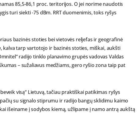
namas 85,5-86,1 proc. teritorijos. O jei norime naudotis
lygis turi siekti -75 dBm. RRT duomenimis, toks ryšys
iaus bazinės stoties bei vietovės reljefas ir geografinė
e, kalva tarp vartotojo ir bazinės stoties, miškai, aukšti
a „Omnitel“ radijo tinklo planavimo grupės vadovas Valdas
niškumas – sužaliavus medžiams, gero ryšio zona taip pat
„beveik visą“ Lietuvą, tačiau praktiškai patikimas ryšys
 pačių su signalo stiprumu ir radijo bangų sklidimu kaimo
“, kai išeiname į sodybos kiemą, užlipame į namo antrą aukštą