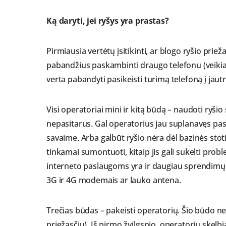
Ką daryti, jei ryšys yra prastas?
Pirmiausia vertėtų įsitikinti, ar blogo ryšio priež
pabandžius paskambinti draugo telefonu (veikianč
verta pabandyti pasikeisti turimą telefoną į jautr
Visi operatoriai mini ir kitą būdą – naudoti ryšio 
nepasitarus. Gal operatorius jau suplanavęs past
savaime. Arba galbūt ryšio nėra dėl bazinės stoti
tinkamai sumontuoti, kitaip jis gali sukelti prob
interneto paslaugoms yra ir daugiau sprendimų, 
3G ir 4G modemais ar lauko antena.
Trečias būdas – pakeisti operatorių. Šio būdo n
priežasčių). Iš pirmo žvilgsnio, operatorių ske