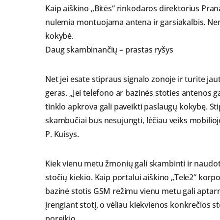
Kaip aiškino „Bitės“ rinkodaros direktorius Pran
nulemia montuojama antena ir garsiakalbis. Nem
kokybė.
Daug skambinančių – prastas ryšys
Net jei esate stipraus signalo zonoje ir turite j
geras. „Jei telefono ar bazinės stoties antenos ga
tinklo apkrova gali paveikti paslaugų kokybę. Stip
skambučiai bus nesujungti, lėčiau veiks mobilioj
P. Kuisys.
Kiek vienu metu žmonių gali skambinti ir naudoti
stočių kiekio. Kaip portalui aiškino „Tele2“ ko
bazinė stotis GSM režimu vienu metu gali aptarn
įrengiant stotį, o vėliau kiekvienos konkrečios 
poreikio.