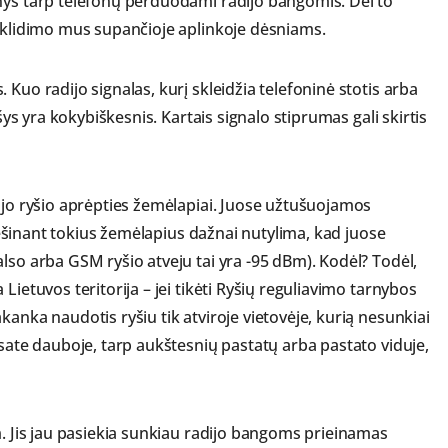
nys tarp telefonų perduodami radijo bangomis. Dėl to
 sklidimo mus supančioje aplinkoje dėsniams.
Kuo radijo signalas, kurį skleidžia telefoninė stotis arba
yšys yra kokybiškesnis. Kartais signalo stiprumas gali skirtis
iojo ryšio aprėpties žemėlapiai. Juose užtušuojamos
 viešinant tokius žemėlapius dažnai nutylima, kad juose
lso arba GSM ryšio atveju tai yra -95 dBm). Kodėl? Todėl,
Lietuvos teritorija – jei tikėti Ryšių reguliavimo tarnybos
kanka naudotis ryšiu tik atviroje vietovėje, kurią nesunkiai
esate dauboje, tarp aukštesnių pastatų arba pastato viduje,
m. Jis jau pasiekia sunkiau radijo bangoms prieinamas