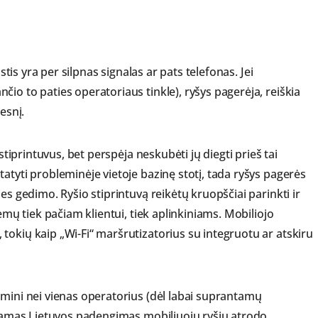
astis yra per silpnas signalas ar pats telefonas. Jei
io to paties operatoriaus tinkle), ryšys pagerėja, reiškia
esnį.
stiprintuvus, bet perspėja neskubėti jų diegti prieš tai
atyti probleminėje vietoje bazinę stotį, tada ryšys pagerės
es gedimo. Ryšio stiprintuvą reikėtų kruopščiai parinkti ir
lemų tiek pačiam klientui, tiek aplinkiniams. Mobiliojo
tokių kaip „Wi-Fi“ maršrutizatorius su integruotu ar atskiru
emini nei vienas operatorius (dėl labai suprantamų
lbiamas Lietuvos padengimas mobiliuoju ryšiu atrodo