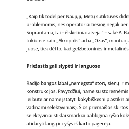
„Kaip tik todėl per Naujųjų Metų sutiktuves did
problemomis, nes operatoriai tiesiog negali per 
Suprantama, tai – išskirtiniai atvejai“ – sakė A.
tokiuose kaip „Akropolis“ arba „Ozas“, montuoja
juose, tiek dėl to, kad gelžbetoninės ir metalinė
Priežastis gali slypėti ir languose
Radijo bangos labai „nemėgsta“ storų sienų ir me
konstrukcijos. Pavyzdžiui, name su storesnėmis 
jei bute ar name įstatyti kokybiškesni plastikiniai
vadinami selektyviniais). Šios priemaišos skirtos 
selektyviniai stiklai smarkiai pablogina ryšio kok
atidaryti langą ir ryšys iš karto pagerėja.