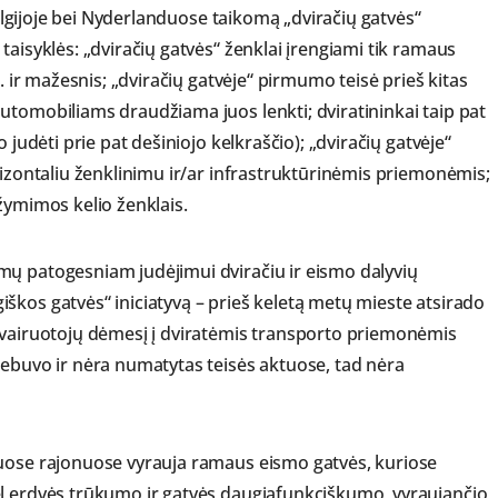
 Belgijoje bei Nyderlanduose taikomą „dviračių gatvės“
taisyklės: „dviračių gatvės“ ženklai įrengiami tik ramaus
l. ir mažesnis; „dviračių gatvėje“ pirmumo teisė prieš kitas
utomobiliams draudžiama juos lenkti; dviratininkai taip pat
 judėti prie pat dešiniojo kelkraščio); „dviračių gatvėje“
rizontaliu ženklinimu ir/ar infrastruktūrinėmis priemonėmis;
žymimos kelio ženklais.
mų patogesniam judėjimui dviračiu ir eismo dalyvių
škos gatvės“ iniciatyvą – prieš keletą metų mieste atsirado
i vairuotojų dėmesį į dviratėmis transporto priemonėmis
nebuvo ir nėra numatytas teisės aktuose, tad nėra
iuose rajonuose vyrauja ramaus eismo gatvės, kuriose
ėl erdvės trūkumo ir gatvės daugiafunkciškumo, vyraujančio