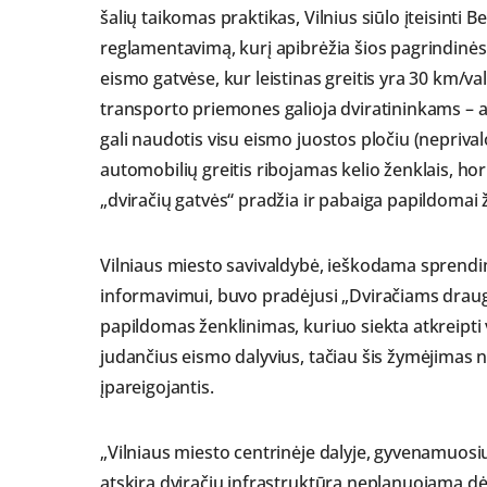
šalių taikomas praktikas, Vilnius siūlo įteisinti
reglamentavimą, kurį apibrėžia šios pagrindinės 
eismo gatvėse, kur leistinas greitis yra 30 km/va
transporto priemones galioja dviratininkams – a
gali naudotis visu eismo juostos pločiu (neprivalo
automobilių greitis ribojamas kelio ženklais, ho
„dviračių gatvės“ pradžia ir pabaiga papildomai 
Vilniaus miesto savivaldybė, ieškodama sprendi
informavimui, buvo pradėjusi „Dviračiams draugi
papildomas ženklinimas, kuriuo siekta atkreipt
judančius eismo dalyvius, tačiau šis žymėjimas 
įpareigojantis.
„Vilniaus miesto centrinėje dalyje, gyvenamuos
atskira dviračių infrastruktūra neplanuojama d