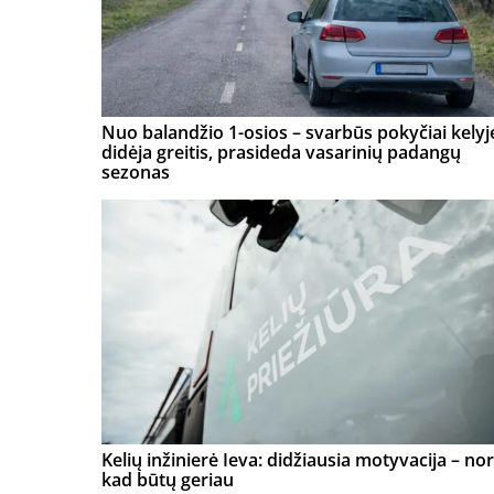
Nuo balandžio 1-osios – svarbūs pokyčiai kelyj
didėja greitis, prasideda vasarinių padangų
sezonas
Kelių inžinierė Ieva: didžiausia motyvacija – nor
kad būtų geriau