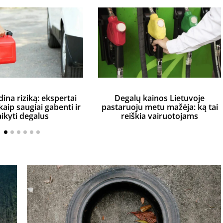
dina riziką: ekspertai
Degalų kainos Lietuvoje
aip saugiai gabenti ir
pastaruoju metu mažėja: ką tai
aikyti degalus
reiškia vairuotojams