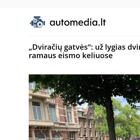
„Dviračių gatvės“: už lygias dv
ramaus eismo keliuose