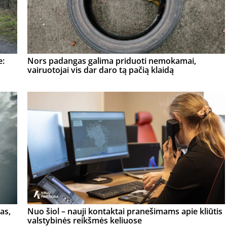
e:
Nors padangas galima priduoti nemokamai,
vairuotojai vis dar daro tą pačią klaidą
as,
Nuo šiol – nauji kontaktai pranešimams apie kliūtis
valstybinės reikšmės keliuose