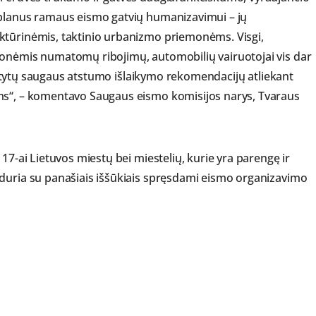
 planus ramaus eismo gatvių humanizavimui – jų
ktūrinėmis, taktinio urbanizmo priemonėms. Visgi,
monėmis numatomų ribojimų, automobilių vairuotojai vis dar
numatytų saugaus atstumo išlaikymo rekomendacijų atliekant
ms“, – komentavo Saugaus eismo komisijos narys, Tvaraus
17-ai Lietuvos miestų bei miestelių, kurie yra parengę ir
iduria su panašiais iššūkiais spręsdami eismo organizavimo