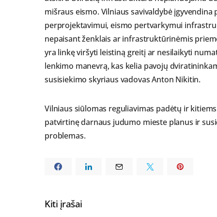
mišraus eismo. Vilniaus savivaldybė įgyvendina
perprojektavimui, eismo pertvarkymui infrastru
nepaisant ženklais ar infrastruktūrinėmis prie
yra linkę viršyti leistiną greitį ar nesilaikyti 
lenkimo manevrą, kas kelia pavojų dviratininka
susisiekimo skyriaus vadovas Anton Nikitin.
Vilniaus siūlomas reguliavimas padėtų ir kitiems 
patvirtinę darnaus judumo mieste planus ir sus
problemas.
Kiti įrašai