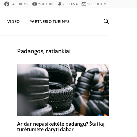
FACEBOOK
YOUTUBE
REKLAMA
SUSISIEKIME
VIDEO
PARTNERIO TURINYS
Padangos, ratlankiai
Ar dar nepasikeitėte padangų? Štai ką
turėtumėte daryti dabar