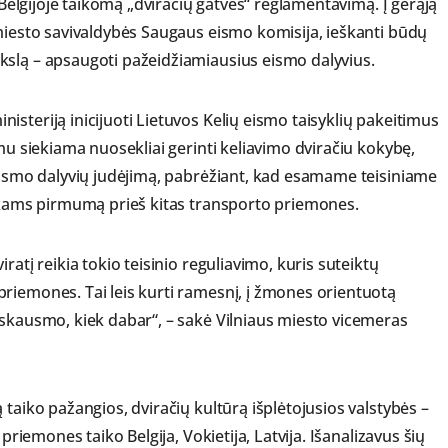
r Belgijoje taikomą „dviračių gatvės“ reglamentavimą. Į gerąją
 miesto savivaldybės Saugaus eismo komisija, ieškanti būdų
kslą – apsaugoti pažeidžiamiausius eismo dalyvius.
steriją inicijuoti Lietuvos Kelių eismo taisyklių pakeitimus
ymu siekiama nuosekliai gerinti keliavimo dviračiu kokybę,
 eismo dalyvių judėjimą, pabrėžiant, kad esamame teisiniame
inkams pirmumą prieš kitas transporto priemones.
ratį reikia tokio teisinio reguliavimo, kuris suteiktų
riemones. Tai leis kurti ramesnį, į žmones orientuotą
 skausmo, kiek dabar“, – sakė Vilniaus miesto vicemeras
 taiko pažangios, dviračių kultūrą išplėtojusios valstybės –
priemones taiko Belgija, Vokietija, Latvija. Išanalizavus šių