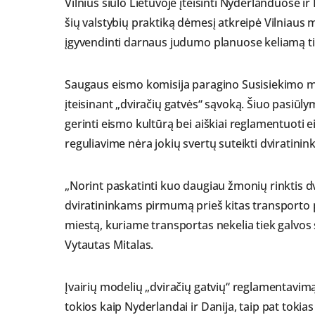
Vilnius siūlo Lietuvoje įteisinti Nyderlanduose i
šių valstybių praktiką dėmesį atkreipė Vilniaus
įgyvendinti darnaus judumo planuose keliamą ti
Saugaus eismo komisija paragino Susisiekimo mini
įteisinant „dviračių gatvės“ sąvoką. Šiuo pasiūl
gerinti eismo kultūrą bei aiškiai reglamentuoti
reguliavime nėra jokių svertų suteikti dviratin
„Norint paskatinti kuo daugiau žmonių rinktis dvi
dviratininkams pirmumą prieš kitas transporto p
miestą, kuriame transportas nekelia tiek galvos
Vytautas Mitalas.
Įvairių modelių „dviračių gatvių“ reglamentavimą
tokios kaip Nyderlandai ir Danija, taip pat tokias 