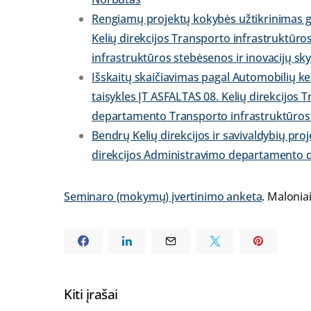
Rengiamų projektų kokybės užtikrinimas g
Kelių direkcijos Transporto infrastruktūr
infrastruktūros stebėsenos ir inovacijų sk
Išskaitų skaičiavimas pagal Automobilių ke
taisykles ĮT ASFALTAS 08. Kelių direkcijos 
departamento Transporto infrastruktūros
Bendrų Kelių direkcijos ir savivaldybių pro
direkcijos Administravimo departamento di
Seminaro (mokymų) įvertinimo anketa
. Malonia
Kiti įrašai