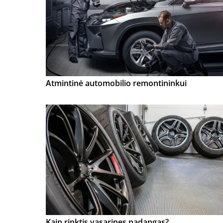
Atmintinė automobilio remontininkui
Kaip rinktis vasarines padangas?