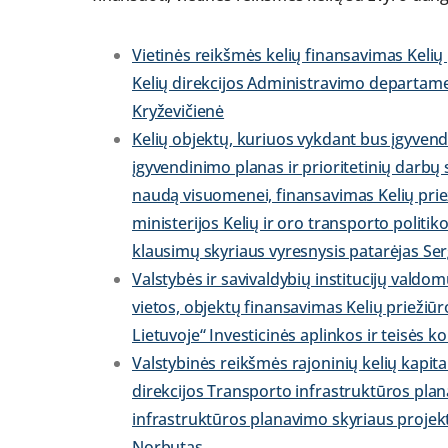
Vietinės reikšmės kelių finansavimas Kelių
Kelių direkcijos Administravimo departame
Kryževičienė
Kelių objektų, kuriuos vykdant bus įgyve
įgyvendinimo planas ir prioritetinių darbų 
naudą visuomenei, finansavimas Kelių prie
ministerijos Kelių ir oro transporto politi
klausimų skyriaus vyresnysis patarėjas Se
Valstybės ir savivaldybių institucijų valdom
vietos, objektų finansavimas Kelių priežiū
Lietuvoje“ Investicinės aplinkos ir teisė
Valstybinės reikšmės rajoninių kelių kapit
direkcijos Transporto infrastruktūros pla
infrastruktūros planavimo skyriaus projekt
Norbutas