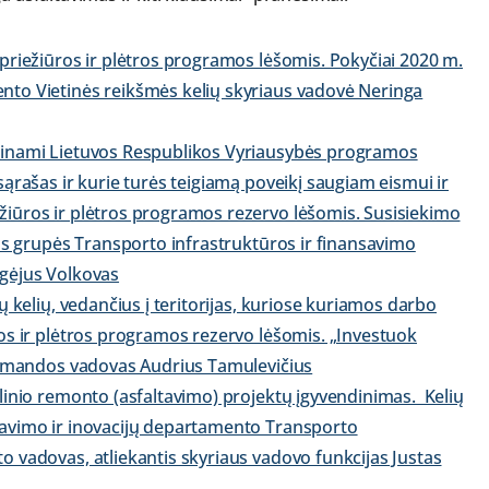
 priežiūros ir plėtros programos lėšomis. Pokyčiai 2020 m.
nto Vietinės reikšmės kelių skyriaus vadovė Neringa
ndinami Lietuvos Respublikos Vyriausybės programos
sąrašas ir kurie turės teigiamą poveikį saugiam eismui ir
žiūros ir plėtros programos rezervo lėšomis. Susisiekimo
kos grupės Transporto infrastruktūros ir finansavimo
rgėjus Volkovas
ų kelių, vedančius į teritorijas, kuriose kuriamos darbo
ros ir plėtros programos rezervo lėšomis. „Investuok
s komandos vadovas Audrius Tamulevičius
alinio remonto (asfaltavimo) projektų įgyvendinimas. Kelių
navimo ir inovacijų departamento Transporto
o vadovas, atliekantis skyriaus vadovo funkcijas Justas