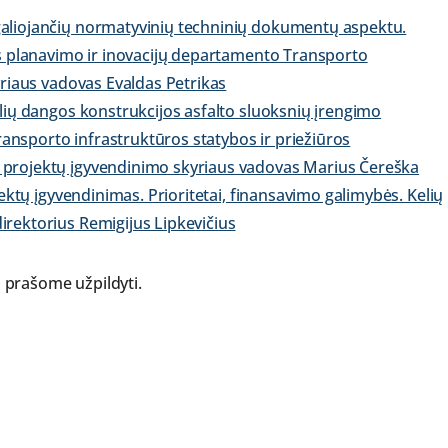
aliojančių normatyvinių techninių dokumentų aspektu.
os planavimo ir inovacijų departamento Transporto
yriaus vadovas Evaldas Petrikas
lių dangos konstrukcijos asfalto sluoksnių įrengimo
Transporto infrastruktūros statybos ir priežiūros
 projektų įgyvendinimo skyriaus vadovas Marius Čereška
jektų įgyvendinimas. Prioritetai, finansavimo galimybės. Kelių
rektorius Remigijus Lipkevičius
i prašome užpildyti.