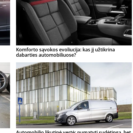
Komforto sąvokos evoliucija: kas jį užtikrina
dabarties automobiliuose?
Automobilio likutinė vertė: numatyti sudėtinga, bet