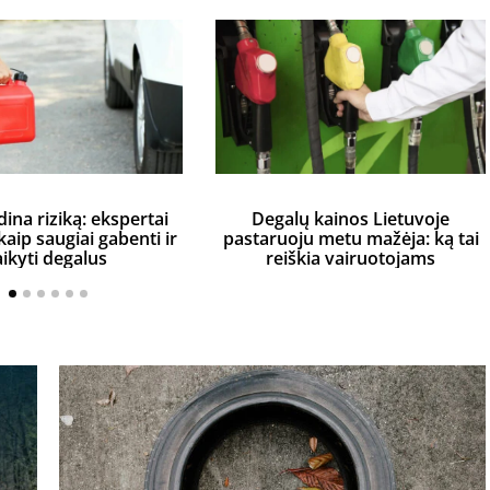
dina riziką: ekspertai
Degalų kainos Lietuvoje
aip saugiai gabenti ir
pastaruoju metu mažėja: ką tai
aikyti degalus
reiškia vairuotojams