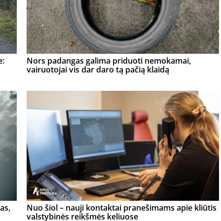
e:
Nors padangas galima priduoti nemokamai,
vairuotojai vis dar daro tą pačią klaidą
as,
Nuo šiol – nauji kontaktai pranešimams apie kliūtis
valstybinės reikšmės keliuose