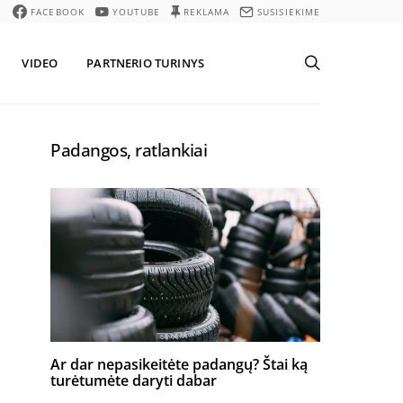
FACEBOOK
YOUTUBE
REKLAMA
SUSISIEKIME
VIDEO
PARTNERIO TURINYS
Padangos, ratlankiai
Ar dar nepasikeitėte padangų? Štai ką
turėtumėte daryti dabar