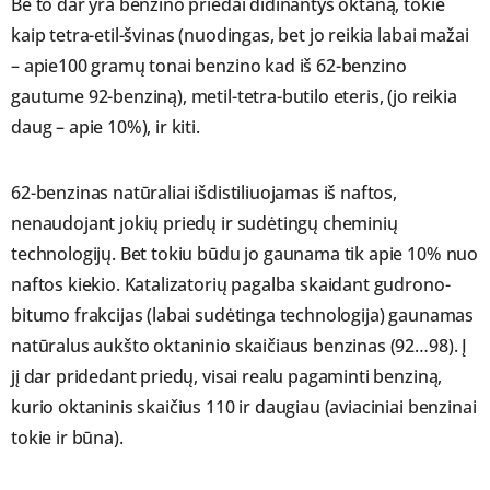
Be to dar yra benzino priedai didinantys oktaną, tokie
kaip tetra-etil-švinas (nuodingas, bet jo reikia labai mažai
– apie100 gramų tonai benzino kad iš 62-benzino
gautume 92-benziną), metil-tetra-butilo eteris, (jo reikia
daug – apie 10%), ir kiti.
62-benzinas natūraliai išdistiliuojamas iš naftos,
nenaudojant jokių priedų ir sudėtingų cheminių
technologijų. Bet tokiu būdu jo gaunama tik apie 10% nuo
naftos kiekio. Katalizatorių pagalba skaidant gudrono-
bitumo frakcijas (labai sudėtinga technologija) gaunamas
natūralus aukšto oktaninio skaičiaus benzinas (92…98). Į
jį dar pridedant priedų, visai realu pagaminti benziną,
kurio oktaninis skaičius 110 ir daugiau (aviaciniai benzinai
tokie ir būna).