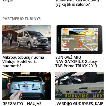
lyg ką tik iš salono?
PARTNERIO TURINYS
Mikroautobusų nuoma
SUNKVEŽIMIŲ
Vilniuje: kodėl verta
NAVIGATORIUS Galaxy
nuomotis?
TAB Primo TRUCK 2013
GREGAUTO – NAUJAS
ĮVARDIJO GUDRYBES, KAIP