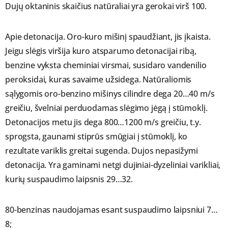
Dujų oktaninis skaičius natūraliai yra gerokai virš 100.
Apie detonacija. Oro-kuro mišinį spaudžiant, jis įkaista.
Jeigu slėgis viršija kuro atsparumo detonacijai ribą,
benzine vyksta cheminiai virsmai, susidaro vandenilio
peroksidai, kuras savaime užsidega. Natūraliomis
sąlygomis oro-benzino mišinys cilindre dega 20…40 m/s
greičiu, švelniai perduodamas slėgimo jėgą į stūmoklį.
Detonacijos metu jis dega 800…1200 m/s greičiu, t.y.
sprogsta, gaunami stiprūs smūgiai į stūmoklį, ko
rezultate variklis greitai sugenda. Dujos nepasižymi
detonacija. Yra gaminami netgi dujiniai-dyzeliniai varikliai,
kurių suspaudimo laipsnis 29…32.
80-benzinas naudojamas esant suspaudimo laipsniui 7…
8;