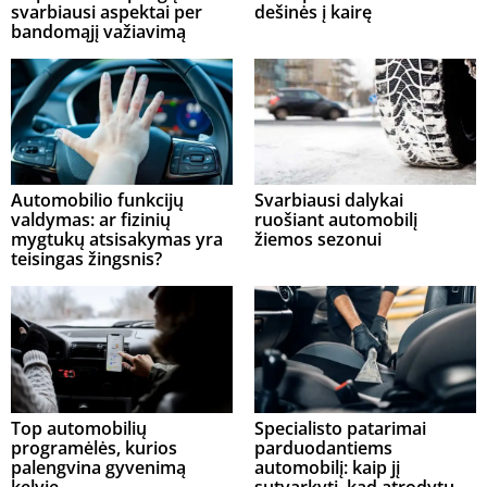
svarbiausi aspektai per
dešinės į kairę
bandomąjį važiavimą
Automobilio funkcijų
Svarbiausi dalykai
valdymas: ar fizinių
ruošiant automobilį
mygtukų atsisakymas yra
žiemos sezonui
teisingas žingsnis?
Top automobilių
Specialisto patarimai
programėlės, kurios
parduodantiems
palengvina gyvenimą
automobilį: kaip jį
kelyje
sutvarkyti, kad atrodytų