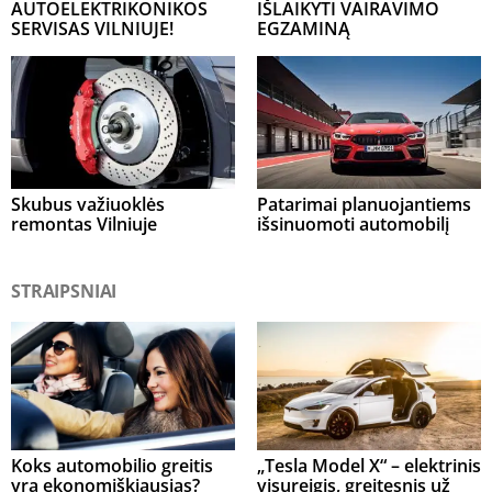
AUTOELEKTRIKONIKOS
IŠLAIKYTI VAIRAVIMO
SERVISAS VILNIUJE!
EGZAMINĄ
Skubus važiuoklės
Patarimai planuojantiems
remontas Vilniuje
išsinuomoti automobilį
STRAIPSNIAI
Koks automobilio greitis
„Tesla Model X“ – elektrinis
yra ekonomiškiausias?
visureigis, greitesnis už