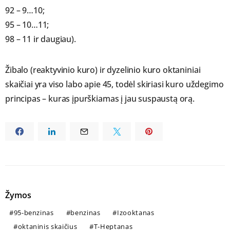
92 – 9…10;
95 – 10…11;
98 – 11 ir daugiau).
Žibalo (reaktyvinio kuro) ir dyzelinio kuro oktaniniai
skaičiai yra viso labo apie 45, todėl skiriasi kuro uždegimo
principas – kuras įpurškiamas į jau suspaustą orą.
Žymos
95-benzinas
benzinas
Izooktanas
oktaninis skaičius
T-Heptanas