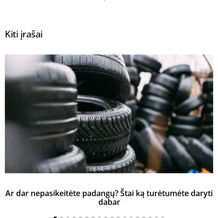
Kiti įrašai
Ar dar nepasikeitėte padangų? Štai ką turėtumėte daryti
K
dabar