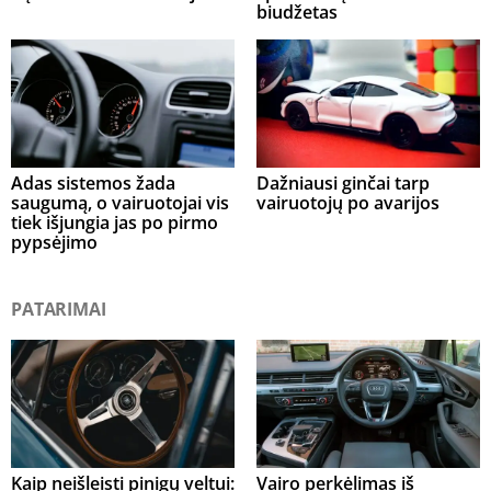
biudžetas
Adas sistemos žada
Dažniausi ginčai tarp
saugumą, o vairuotojai vis
vairuotojų po avarijos
tiek išjungia jas po pirmo
pypsėjimo
PATARIMAI
Kaip neišleisti pinigų veltui:
Vairo perkėlimas iš