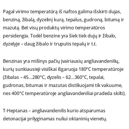
Pagal virimo temperatūrą iš naftos galima išskirti dujas,
benziną, žibalą, dyzelinį kurą, tepalus, gudroną, bitumą ir
mazutą. Bet visų produktų virimo temperatūros
persidengia. Todėl benzine yra šiek tiek dujų ir žibalo,
dyzelyje – daug žibalo ir truputis tepalų ir t.t.
Benzinas yra mišinys pačių įvairiausių angliavandenilių,
kurių sunkiausieji visiškai išgaruoja 180°C temperatūroje
(žibalas – 45…280°C, dyzelis – 62…360°C, tepalai,
gudronas, bitumas ir mazutas distiliuojami tik vakuume,
nes 400°C temperatūroje angliavandeniliai pradeda skilti).
T-Heptanas – angliavandenilis kurio atsparumas
detonacijai prilyginamas nuliui oktaninių vienetų.