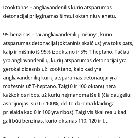
Izooktanas – angliavandenilis kurio atsparumas
detonacijai prilyginamas šimtui oktaninių vienetų.
95-benzinas – tai angliavandenilių mišinys, kurio
atsparumas detonacijai (oktaninis skaičius) yra toks pats,
kaip ir mišinio iš 95% izooktano ir 5% T-heptano. Tačiau
yra angliavandenilių, kurių atsparumas detonacijai yra
gerokai didesnis už izooktano, kaip kad yra
angliavandenilių kurių atsparumas detonacijai yra
mažesnis už T-heptano. Taigi 0 ir 100 oktanų nėra
kažkokios ribos, už kurių neįmanoma išeiti (čia daugeliui
asocijuojasi su 0 ir 100%, dėl to daroma klaidinga
prielaida kad 0 ir 100 yra ribos). Taigi visiškai realu kad
gali būti benzinas, kurio oktanas 110, 120 ir t.t.