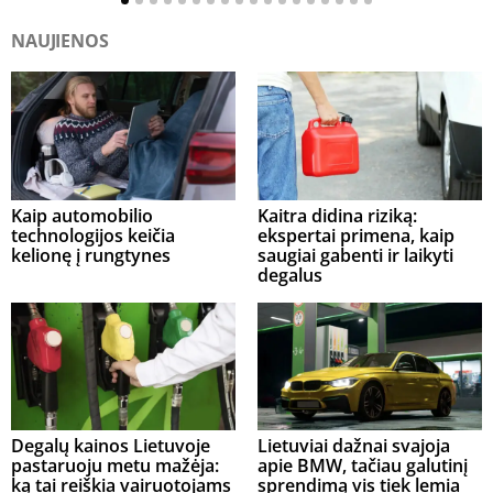
NAUJIENOS
Kaip automobilio
Kaitra didina riziką:
technologijos keičia
ekspertai primena, kaip
kelionę į rungtynes
saugiai gabenti ir laikyti
degalus
Degalų kainos Lietuvoje
Lietuviai dažnai svajoja
pastaruoju metu mažėja:
apie BMW, tačiau galutinį
ką tai reiškia vairuotojams
sprendimą vis tiek lemia