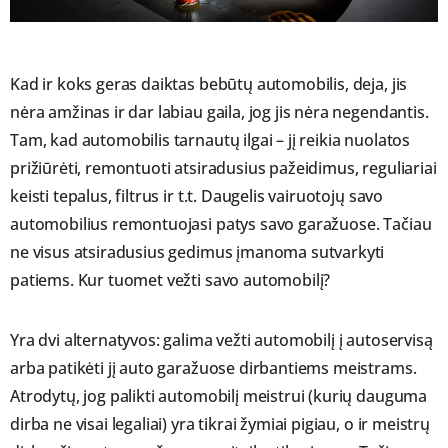
Kad ir koks geras daiktas bebūtų automobilis, deja, jis
nėra amžinas ir dar labiau gaila, jog jis nėra negendantis.
Tam, kad automobilis tarnautų ilgai – jį reikia nuolatos
prižiūrėti, remontuoti atsiradusius pažeidimus, reguliariai
keisti tepalus, filtrus ir t.t. Daugelis vairuotojų savo
automobilius remontuojasi patys savo garažuose. Tačiau
ne visus atsiradusius gedimus įmanoma sutvarkyti
patiems. Kur tuomet vežti savo automobilį?
Yra dvi alternatyvos: galima vežti automobilį į autoservisą
arba patikėti jį auto garažuose dirbantiems meistrams.
Atrodytų, jog palikti automobilį meistrui (kurių dauguma
dirba ne visai legaliai) yra tikrai žymiai pigiau, o ir meistrų