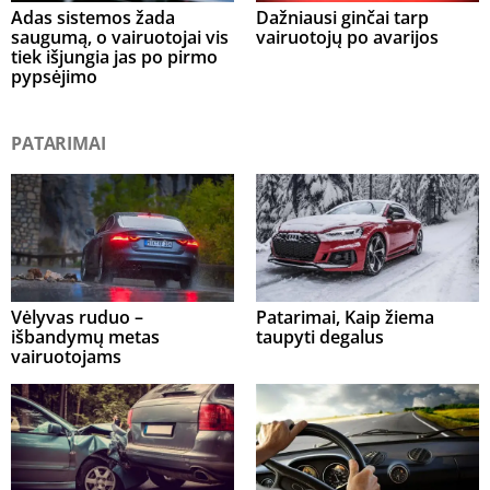
Adas sistemos žada
Dažniausi ginčai tarp
saugumą, o vairuotojai vis
vairuotojų po avarijos
tiek išjungia jas po pirmo
pypsėjimo
PATARIMAI
Vėlyvas ruduo –
Patarimai, Kaip žiema
išbandymų metas
taupyti degalus
vairuotojams