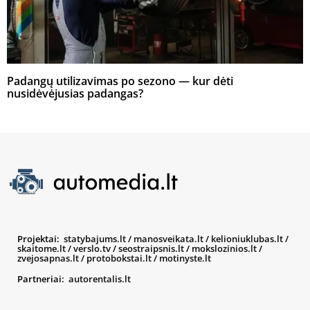
Padangų utilizavimas po sezono — kur dėti
nusidėvėjusias padangas?
Projektai:
statybajums.lt
/
manosveikata.lt
/
kelioniuklubas.lt
/
skaitome.lt
/
verslo.tv
/
seostraipsnis.lt
/
mokslozinios.lt
/
zvejosapnas.lt
/
protobokstai.lt
/
motinyste.lt
Partneriai:
autorentalis.lt