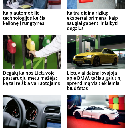
Kaip automobilio
Kaitra didina riziką:
technologijos keičia
ekspertai primena, kaip
kelionę į rungtynes
saugiai gabenti ir laikyti
degalus
Degalų kainos Lietuvoje
Lietuviai dažnai svajoja
pastaruoju metu mažėja:
apie BMW, tačiau galutinį
ką tai reiškia vairuotojams
sprendimą vis tiek lemia
biudžetas