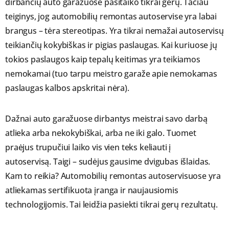
dirbančių auto garažuose pasitaiko tikrai gerų. Tačiau
teiginys, jog automobilių remontas autoservise yra labai
brangus – tėra stereotipas. Yra tikrai nemažai autoservisų
teikiančių kokybiškas ir pigias paslaugas. Kai kuriuose jų
tokios paslaugos kaip tepalų keitimas yra teikiamos
nemokamai (tuo tarpu meistro garaže apie nemokamas
paslaugas kalbos apskritai nėra).
Dažnai auto garažuose dirbantys meistrai savo darbą
atlieka arba nekokybiškai, arba ne iki galo. Tuomet
praėjus trupučiui laiko vis vien teks keliauti į
autoservisą. Taigi – sudėjus gausime dvigubas išlaidas.
Kam to reikia? Automobilių remontas autoservisuose yra
atliekamas sertifikuota įranga ir naujausiomis
technologijomis. Tai leidžia pasiekti tikrai gerų rezultatų.