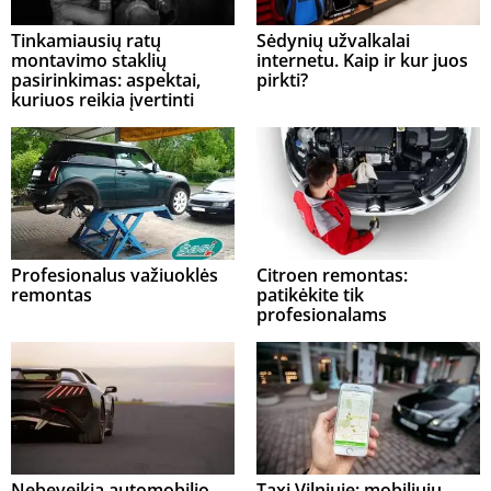
Tinkamiausių ratų
Sėdynių užvalkalai
montavimo staklių
internetu. Kaip ir kur juos
pasirinkimas: aspektai,
pirkti?
kuriuos reikia įvertinti
Profesionalus važiuoklės
Citroen remontas:
remontas
patikėkite tik
profesionalams
Nebeveikia automobilio
Taxi Vilniuje: mobiliųjų