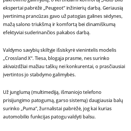
ekspertai pabrėžė „Peugeot“ inžinierių darbą. Geriausią
įvertinimą prancūzas gavo už patogias galines sėdynes,
mažą salono triukšmą ir komfortą bei dinamiškumą
efektyviai suderinančios pakabos darbą.
Valdymo savybių skiltyje išsiskyrė vienintelis modelis
„Crossland X“. Tiesa, blogąja prasme, nes surinko
akivaizdžiai mažiau taškų nei konkurentai, o prasčiausiai
įvertintos jo stabdymo galimybės.
Už junglumą (multimediją, išmaniojo telefono
prisijungimo patogumą, garso sistemą) daugiausia balų
surinko „Puma“, žurnalistai pabrėžė, jog kai kurias
automobilio funkcijas patogu valdyti balsu.