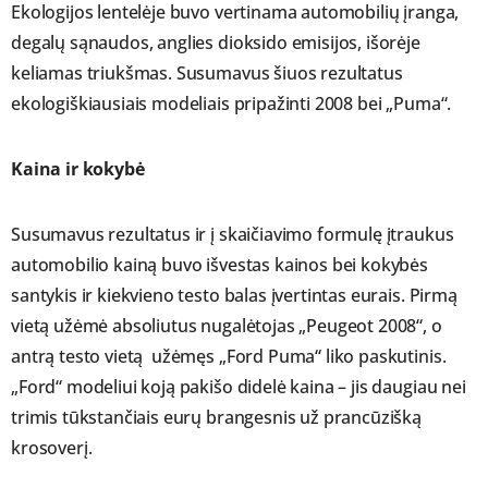
Ekologijos lentelėje buvo vertinama automobilių įranga,
degalų sąnaudos, anglies dioksido emisijos, išorėje
keliamas triukšmas. Susumavus šiuos rezultatus
ekologiškiausiais modeliais pripažinti 2008 bei „Puma“.
Kaina ir kokybė
Susumavus rezultatus ir į skaičiavimo formulę įtraukus
automobilio kainą buvo išvestas kainos bei kokybės
santykis ir kiekvieno testo balas įvertintas eurais. Pirmą
vietą užėmė absoliutus nugalėtojas „Peugeot 2008“, o
antrą testo vietą užėmęs „Ford Puma“ liko paskutinis.
„Ford“ modeliui koją pakišo didelė kaina – jis daugiau nei
trimis tūkstančiais eurų brangesnis už prancūzišką
krosoverį.