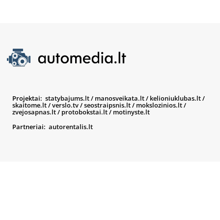
Projektai:
statybajums.lt
/
manosveikata.lt
/
kelioniuklubas.lt
/
skaitome.lt
/
verslo.tv
/
seostraipsnis.lt
/
mokslozinios.lt
/
zvejosapnas.lt
/
protobokstai.lt
/
motinyste.lt
Partneriai:
autorentalis.lt