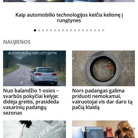
Kaip automobilio technologijos keičia kelionę į
rungtynes
NAUJIENOS
Nuo balandžio 1-osios –
Nors padangas galima
svarbūs pokyčiai kelyje:
priduoti nemokamai,
didėja greitis, prasideda
vairuotojai vis dar daro tą
vasarinių padangų
pačią klaidą
sezonas