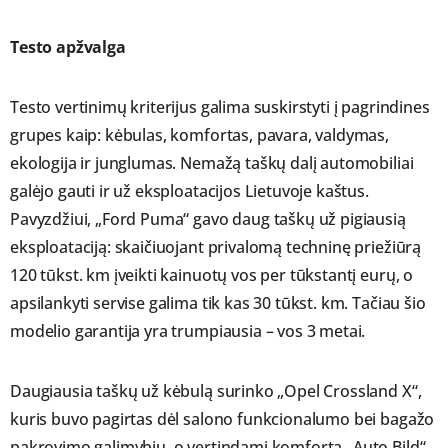
Testo apžvalga
Testo vertinimų kriterijus galima suskirstyti į pagrindines
grupes kaip: kėbulas, komfortas, pavara, valdymas,
ekologija ir junglumas. Nemažą taškų dalį automobiliai
galėjo gauti ir už eksploatacijos Lietuvoje kaštus.
Pavyzdžiui, „Ford Puma“ gavo daug taškų už pigiausią
eksploataciją: skaičiuojant privalomą techninę priežiūrą
120 tūkst. km įveikti kainuotų vos per tūkstantį eurų, o
apsilankyti servise galima tik kas 30 tūkst. km. Tačiau šio
modelio garantija yra trumpiausia – vos 3 metai.
Daugiausia taškų už kėbulą surinko „Opel Crossland X“,
kuris buvo pagirtas dėl salono funkcionalumo bei bagažo
pakrovimo galimybių, o vertindami komfortą „Auto Bild“