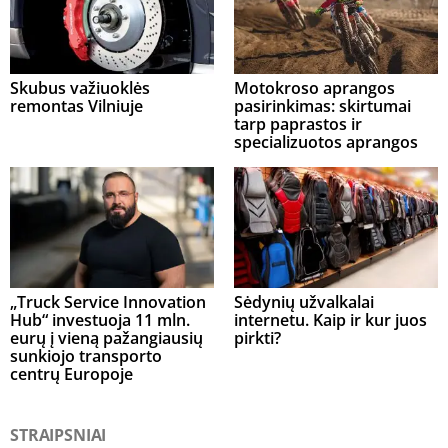
Skubus važiuoklės
Motokroso aprangos
remontas Vilniuje
pasirinkimas: skirtumai
tarp paprastos ir
specializuotos aprangos
„Truck Service Innovation
Sėdynių užvalkalai
Hub“ investuoja 11 mln.
internetu. Kaip ir kur juos
eurų į vieną pažangiausių
pirkti?
sunkiojo transporto
centrų Europoje
STRAIPSNIAI