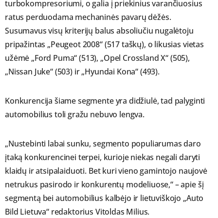
turbokompresoriumi, o galia į priekinius varančiuosius
ratus perduodama mechaninės pavarų dėžės.
Susumavus visų kriterijų balus absoliučiu nugalėtoju
pripažintas „Peugeot 2008“ (517 taškų), o likusias vietas
užėmė „Ford Puma“ (513), „Opel Crossland X“ (505),
„Nissan Juke“ (503) ir „Hyundai Kona“ (493).
Konkurencija šiame segmente yra didžiulė, tad palyginti
automobilius toli gražu nebuvo lengva.
„Nustebinti labai sunku, segmento populiarumas daro
įtaką konkurencinei terpei, kurioje niekas negali daryti
klaidų ir atsipalaiduoti. Bet kuri vieno gamintojo naujovė
netrukus pasirodo ir konkurentų modeliuose,“ – apie šį
segmentą bei automobilius kalbėjo ir lietuviškojo „Auto
Bild Lietuva“ redaktorius Vitoldas Milius.