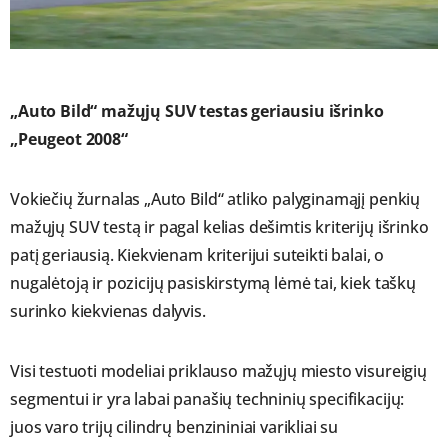
„Auto Bild“ mažųjų SUV testas geriausiu išrinko
„Peugeot 2008“
Vokiečių žurnalas „Auto Bild“ atliko palyginamąjį penkių
mažųjų SUV testą ir pagal kelias dešimtis kriterijų išrinko
patį geriausią. Kiekvienam kriterijui suteikti balai, o
nugalėtoją ir pozicijų pasiskirstymą lėmė tai, kiek taškų
surinko kiekvienas dalyvis.
Visi testuoti modeliai priklauso mažųjų miesto visureigių
segmentui ir yra labai panašių techninių specifikacijų:
juos varo trijų cilindrų benzininiai varikliai su