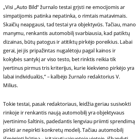
„Visi „Auto Bild“ žurnalo testai grįsti ne emocijomis ar
simpatijomis patinka nepatinka, o rimtais matavimais.
Skaičių neapgausi, tad testai yra objektyvūs. Tačiau, mano
manymu, renkantis automobilį svarbiausia, kad patiktų
dizainas, būtų patogus ir atitiktų pirkėjo poreikius. Labai
gerai, jei jis pripažintas nugalėtoju pagal kainos ir
kokybės santykį ar viso testo, bet rinktis reikia tik
įvertinus pirmus tris kriterijus, kurie kiekvieno pirkėjo yra
labai individualūs,“ – kalbėjo žurnalo redaktorius V.
Milius.
Tokie testai, pasak redaktoriaus, leidžia geriau susivokti
rinkoje ir renkantis naują automobilį yra objektyvaus
įvertinimo šaltinis, padedantis lengviau priimti sprendimą
pirkti ar nepirkti konkretų modelį. Tačiau automobilį
išmėginti būtina – įsitaisyti vairuotojo vietoje, išbandyti