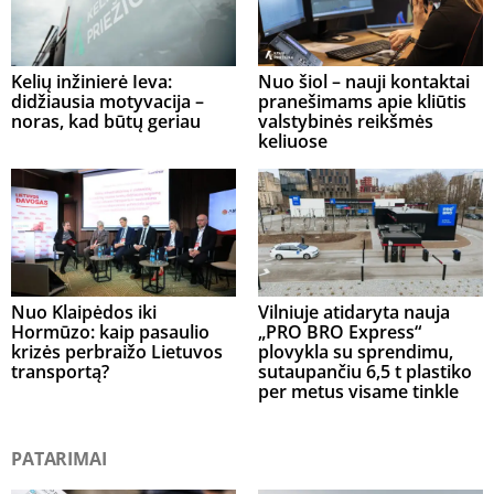
Kelių inžinierė Ieva:
Nuo šiol – nauji kontaktai
didžiausia motyvacija –
pranešimams apie kliūtis
noras, kad būtų geriau
valstybinės reikšmės
keliuose
Nuo Klaipėdos iki
Vilniuje atidaryta nauja
Hormūzo: kaip pasaulio
„PRO BRO Express“
krizės perbraižo Lietuvos
plovykla su sprendimu,
transportą?
sutaupančiu 6,5 t plastiko
per metus visame tinkle
PATARIMAI