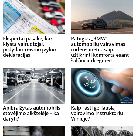
Ekspertai pasakė, kur
Patogus „BMW“
klysta vairuotojai,
automobilių vairavimas
pildydami eismo įvykio
rudens metu: kaip
deklaracijas
užtikrinti komfortą esant
šalčiui ir drėgmei?
Apibraižytas automobilis
Kaip rasti geriausią
stovėjimo aikštelėje – ką
vairavimo instruktorių
daryti?
Vilniuje?