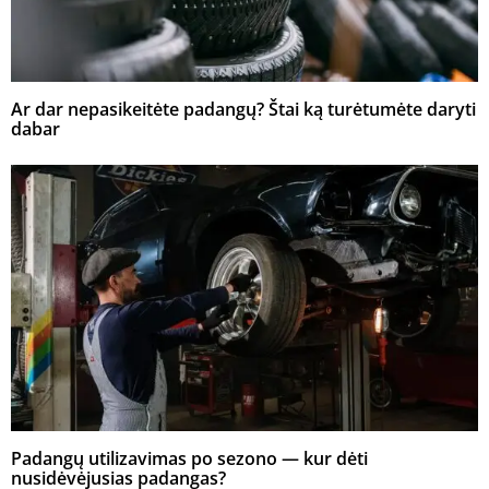
Ar dar nepasikeitėte padangų? Štai ką turėtumėte daryti
dabar
Padangų utilizavimas po sezono — kur dėti
nusidėvėjusias padangas?