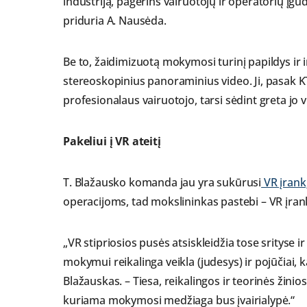
industriją, pagerins vairuotojų ir operatorių įgū
priduria A. Nausėda.
Be to, žaidimizuotą mokymosi turinį papildys ir
stereoskopinius panoraminius video. Ji, pasak KT
profesionalaus vairuotojo, tarsi sėdint greta jo vi
Pakeliui į VR ateitį
T. Blažausko komanda jau yra sukūrusi
VR įrank
operacijoms, tad mokslininkas pastebi – VR įrank
„VR stipriosios pusės atsiskleidžia tose srityse 
mokymui reikalinga veikla (judesys) ir pojūčiai,
Blažauskas. – Tiesa, reikalingos ir teorinės žini
kuriama mokymosi medžiaga bus įvairialypė.“