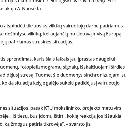
iruotojus ekonomiško ir ekologiško vairavimo (
angl. ECO
pasakoja A. Nausėda.
au atspindėti tikruosius vilkikų vairuotojų darbe patiriamus
 dešimtyse vilkikų, keliaujančių po Lietuvą ir visą Europą,
ojų patiriamas stresines situacijas.
is sprendimas, kuris šiais laikais jau įprastas daugeliui
 duomenų, fotopletizmogramų signalų, išskaičiuojami širdies
 padidėjusį stresą. Tuomet šie duomenys sinchronizuojami su
kokia situacija kelyje galėjo sukelti padidėjusį vairuotojo
sinės situacijos, pasak KTU mokslininko, projekto metu virs
je. „Iš tiesų, bus įdomu ištirti, kokią reakciją jos iššaukia
o, ką žmogus patiria tikrovėje“, – svarsto jis.