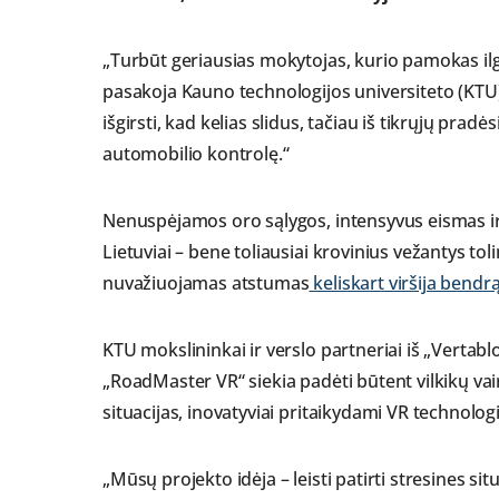
„Turbūt geriausias mokytojas, kurio pamokas ilga
pasakoja Kauno technologijos universiteto (KTU
išgirsti, kad kelias slidus, tačiau iš tikrųjų pra
automobilio kontrolę.“
Nenuspėjamos oro sąlygos, intensyvus eismas ir i
Lietuviai – bene toliausiai krovinius vežantys tol
nuvažiuojamas atstumas
keliskart viršija bendr
KTU mokslininkai ir verslo partneriai iš „Vertab
„RoadMaster VR“ siekia padėti būtent vilkikų vair
situacijas, inovatyviai pritaikydami VR technologi
„Mūsų projekto idėja – leisti patirti stresines s