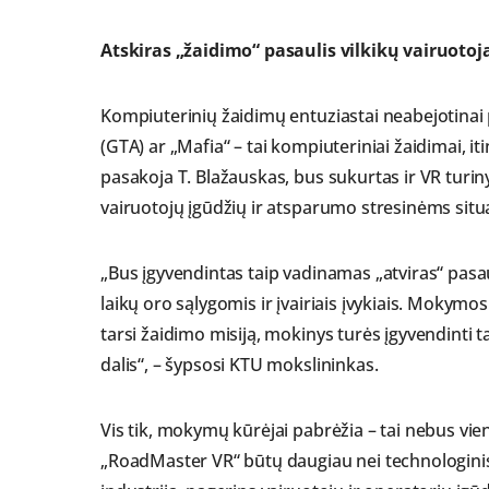
Atskiras „žaidimo“ pasaulis vilkikų vairuoto
Kompiuterinių žaidimų entuziastai neabejotinai
(GTA) ar „Mafia“ – tai kompiuteriniai žaidimai, i
pasakoja T. Blažauskas, bus sukurtas ir VR turinys
vairuotojų įgūdžių ir atsparumo stresinėms situ
„Bus įgyvendintas taip vadinamas „atviras“ pasaul
laikų oro sąlygomis ir įvairiais įvykiais. Mokymos
tarsi žaidimo misiją, mokinys turės įgyvendinti 
dalis“, – šypsosi KTU mokslininkas.
Vis tik, mokymų kūrėjai pabrėžia – tai nebus vi
„RoadMaster VR“ būtų daugiau nei technologinis