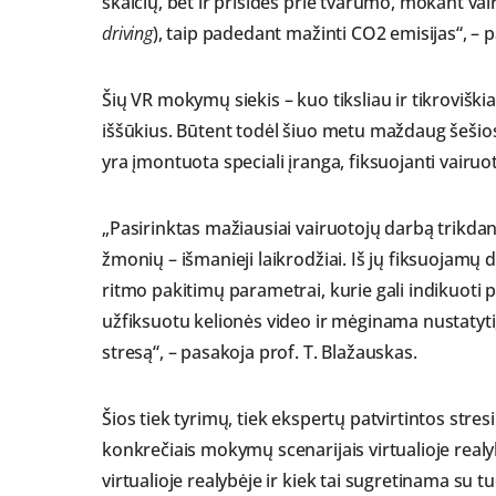
skaičių, bet ir prisidės prie tvarumo, mokant va
driving
), taip padedant mažinti CO2 emisijas“, – 
Šių VR mokymų siekis – kuo tiksliau ir tikroviški
iššūkius. Būtent todėl šiuo metu maždaug šešiose
yra įmontuota speciali įranga, fiksuojanti vairuot
„Pasirinktas mažiausiai vairuotojų darbą trikdant
žmonių – išmanieji laikrodžiai. Iš jų fiksuojamų
ritmo pakitimų parametrai, kurie gali indikuoti
užfiksuotu kelionės video ir mėginama nustatyti, 
stresą“, – pasakoja prof. T. Blažauskas.
Šios tiek tyrimų, tiek ekspertų patvirtintos stre
konkrečiais mokymų scenarijais virtualioje realybė
virtualioje realybėje ir kiek tai sugretinama su tu