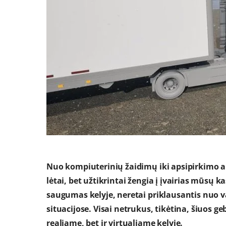
Nuo kompiuterinių žaidimų iki apsipirkimo ar
lėtai, bet užtikrintai žengia į įvairias mūsų ka
saugumas kelyje, neretai priklausantis nuo va
situacijose. Visai netrukus, tikėtina, šiuos ge
realiame, bet ir virtualiame kelyje.