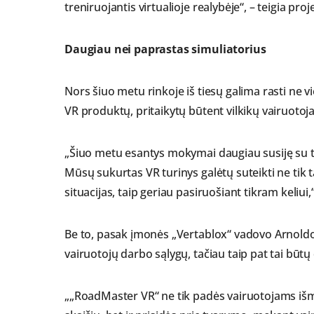
treniruojantis virtualioje realybėje“, – teigia 
Daugiau nei paprastas simuliatorius
Nors šiuo metu rinkoje iš tiesų galima rasti ne 
VR produktų, pritaikytų būtent vilkikų vairuotoj
„Šiuo metu esantys mokymai daugiau susiję su ta
Mūsų sukurtas VR turinys galėtų suteikti ne tik tai
situacijas, taip geriau pasiruošiant tikram keliui
Be to, pasak įmonės „Vertablox“ vadovo Arnoldo 
vairuotojų darbo sąlygų, tačiau taip pat tai būtų
„„RoadMaster VR“ ne tik padės vairuotojams išmok