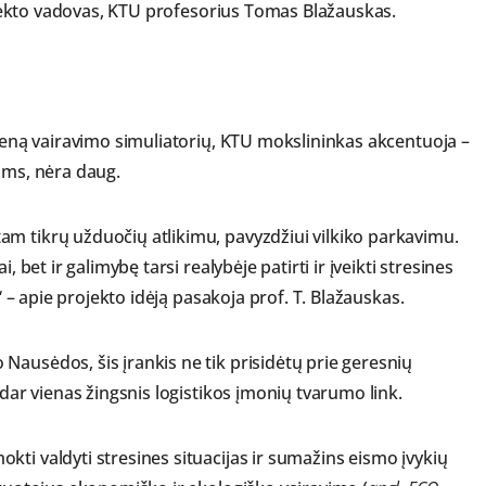
projekto vadovas, KTU profesorius Tomas Blažauskas.
vieną vairavimo simuliatorių, KTU mokslininkas akcentuoja –
ams, nėra daug.
m tikrų užduočių atlikimu, pavyzdžiui vilkiko parkavimu.
, bet ir galimybę tarsi realybėje patirti ir įveikti stresines
,“ – apie projekto idėją pasakoja prof. T. Blažauskas.
Nausėdos, šis įrankis ne tik prisidėtų prie geresnių
 dar vienas žingsnis logistikos įmonių tvarumo link.
ti valdyti stresines situacijas ir sumažins eismo įvykių