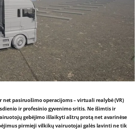
 net pasiruošimo operacijoms – virtuali realybė (VR)
sdienio ir profesinio gyvenimo sritis. Ne išimtis ir
iruotojų gebėjimo išlaikyti aštrų protą net avarinėse
bėjimus pirmieji vilkikų vairuotojai galės lavinti ne tik