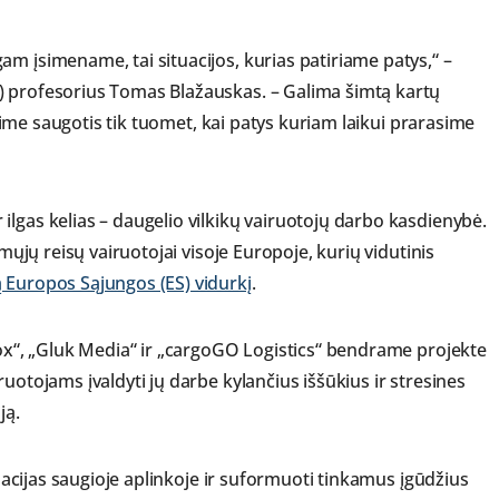
m įsimename, tai situacijos, kurias patiriame patys,“ –
) profesorius Tomas Blažauskas. – Galima šimtą kartų
dėsime saugotis tik tuomet, kai patys kuriam laikui prarasime
lgas kelias – daugelio vilkikų vairuotojų darbo kasdienybė.
imųjų reisų vairuotojai visoje Europoje, kurių vidutinis
ą Europos Sąjungos (ES) vidurkį
.
lox“, „Gluk Media“ ir „cargoGO Logistics“ bendrame projekte
uotojams įvaldyti jų darbe kylančius iššūkius ir stresines
ją.
ituacijas saugioje aplinkoje ir suformuoti tinkamus įgūdžius