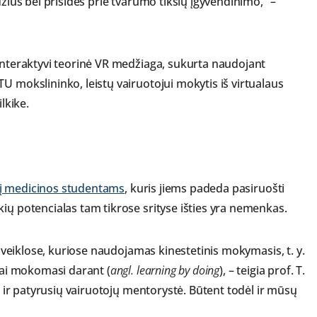
džius bei prisidės prie tvarumo tikslų įgyvendinimo,“ –
 interaktyvi teorinė VR medžiaga, sukurta naudojant
U mokslininko, leistų vairuotojui mokytis iš virtualaus
lkike.
į medicinos studentams
, kuris jiems padeda pasiruošti
ių potencialas tam tikrose srityse išties yra nemenkas.
ir veiklose, kuriose naudojamas kinestetinis mokymasis, t. y.
 kai mokomasi darant (
angl. learning by doing
), – teigia prof. T.
os ir patyrusių vairuotojų mentorystė. Būtent todėl ir mūsų