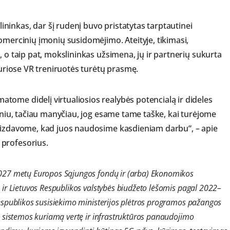
inkas, dar šį rudenį buvo pristatytas tarptautinei
omercinių įmonių susidomėjimo. Ateityje, tikimasi,
, o taip pat, mokslininkas užsimena, jų ir partnerių sukurta
 kuriose VR treniruotės turėtų prasmę.
ome didelį virtualiosios realybės potencialą ir dideles
kiniu, tačiau manyčiau, jog esame tame taške, kai turėjome
vaizdavome, kad juos naudosime kasdieniam darbu“, – apie
 profesorius.
027 metų Europos Sąjungos fondų ir (arba) Ekonomikos
ir Lietuvos Respublikos valstybės biudžeto lėšomis pagal 2022–
spublikos susisiekimo ministerijos plėtros programos pažangos
 sistemos kuriamą vertę ir infrastruktūros panaudojimo