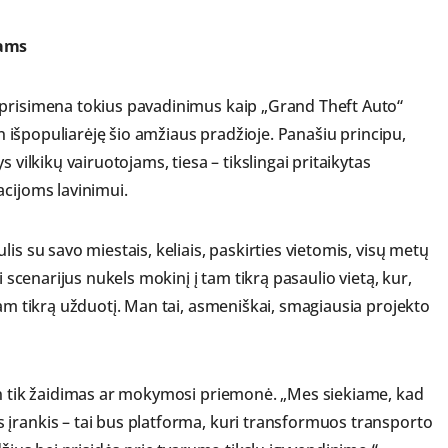
jams
 prisimena tokius pavadinimus kaip „Grand Theft Auto“
tin išpopuliarėję šio amžiaus pradžioje. Panašiu principu,
 vilkikų vairuotojams, tiesa – tikslingai pritaikytas
acijoms lavinimui.
is su savo miestais, keliais, paskirties vietomis, visų metų
i scenarijus nukels mokinį į tam tikrą pasaulio vietą, kur,
tam tikrą užduotį. Man tai, asmeniškai, smagiausia projekto
en tik žaidimas ar mokymosi priemonė. „Mes siekiame, kad
 įrankis – tai bus platforma, kuri transformuos transporto