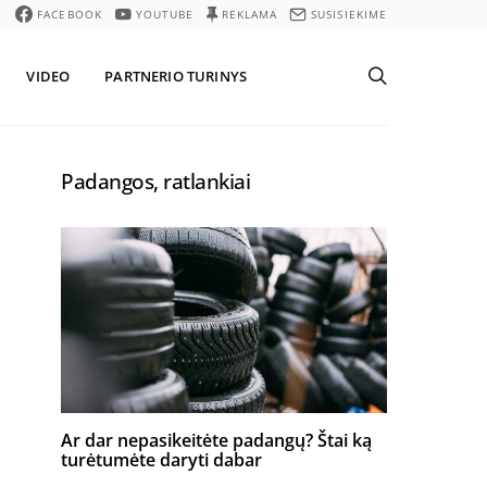
FACEBOOK
YOUTUBE
REKLAMA
SUSISIEKIME
VIDEO
PARTNERIO TURINYS
Padangos, ratlankiai
Ar dar nepasikeitėte padangų? Štai ką
turėtumėte daryti dabar