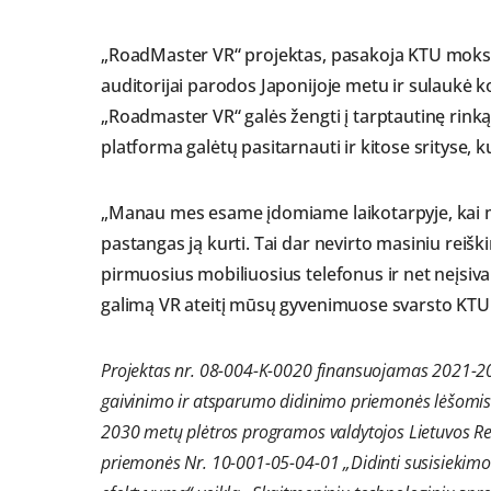
„RoadMaster VR“ projektas, pasakoja KTU mokslin
auditorijai parodos Japonijoje metu ir sulaukė k
„Roadmaster VR“ galės žengti į tarptautinę rinką
platforma galėtų pasitarnauti ir kitose srityse,
„Manau mes esame įdomiame laikotarpyje, kai mat
pastangas ją kurti. Tai dar nevirto masiniu reiš
pirmuosius mobiliuosius telefonus ir net neįsi
galimą VR ateitį mūsų gyvenimuose svarsto KTU
Projektas nr. 08-004-K-0020 finansuojamas 2021-2
gaivinimo ir atsparumo didinimo priemonės lėšomis 
2030 metų plėtros programos valdytojos Lietuvos Re
priemonės Nr. 10-001-05-04-01 „Didinti susisiekimo