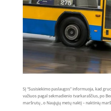
SĮ “Susisiekimo paslaugos” informuoja, kad gruod
važiuos pagal sekmadienio tvarkaraščius, po Ber
maršrutų , o Naujųjų metų naktį – naktinių mar