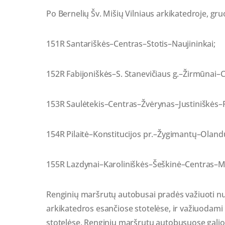
Po Bernelių Šv. Mišių Vilniaus arkikatedroje, gr
151R Santariškės–Centras–Stotis–Naujininkai;
152R Fabijoniškės–S. Stanevičiaus g.–Žirmūnai–C
153R Saulėtekis–Centras–Žvėrynas–Justiniškės–Pa
154R Pilaitė–Konstitucijos pr.–Žygimantų–Olandų 
155R Lazdynai–Karoliniškės–Šeškinė–Centras–M
Renginių maršrutų autobusai pradės važiuoti nuo 
arkikatedros esančiose stotelėse, ir važiuodami
stotelėse. Renginių maršrutų autobusuose galios į