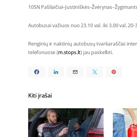
105N Pašilaičiai–Justiniškės–Žvėrynas–Žygimantų
Autobusai važiuos nuo 23.10 val. iki 3.00 val. 20-
Renginių ir naktinių autobusų tvarkaraščiai inte
telefonuose (
m.stops.lt
) jau paskelbti.
Kiti įrašai