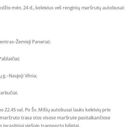
uodžio mėn. 24 d., keleivius veš renginių maršrutų autobusai:
entras–Žemieji Paneriai;
šilaičiai;
g.–Naujoji Vilnia;
arkučiai.
22.45 val. Po Šv. Mišių autobusai lauks keleivių prie
 maršruto trasa stos visose maršrute pasitaikančiose
prastiniai viešojo transporto bilietai.