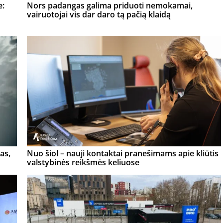
e:
Nors padangas galima priduoti nemokamai,
vairuotojai vis dar daro tą pačią klaidą
as,
Nuo šiol – nauji kontaktai pranešimams apie kliūtis
valstybinės reikšmės keliuose