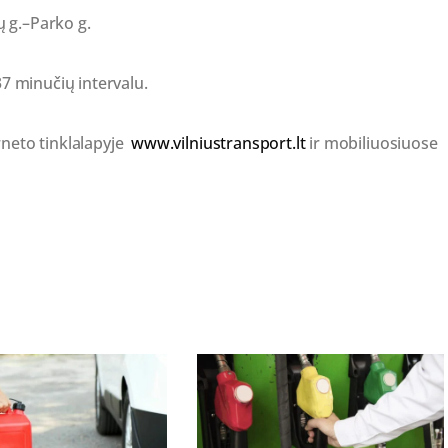
 g.–Parko g.
37 minučių intervalu.
rneto tinklalapyje
www.vilniustransport.lt
ir mobiliuosiuose