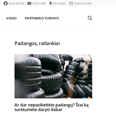
FACEBOOK
YOUTUBE
REKLAMA
SUSISIEKIME
VIDEO
PARTNERIO TURINYS
Padangos, ratlankiai
Ar dar nepasikeitėte padangų? Štai ką
turėtumėte daryti dabar