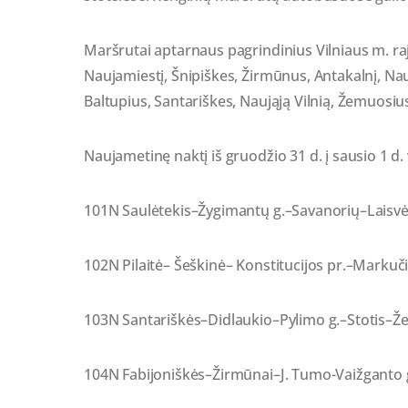
Maršrutai aptarnaus pagrindinius Vilniaus m. raj
Naujamiestį, Šnipiškes, Žirmūnus, Antakalnį, Nau
Baltupius, Santariškes, Naująją Vilnią, Žemuosius 
Naujametinę naktį iš gruodžio 31 d. į sausio 1 d.
101N Saulėtekis–Žygimantų g.–Savanorių–Laisvės
102N Pilaitė– Šeškinė– Konstitucijos pr.–Markuči
103N Santariškės–Didlaukio–Pylimo g.–Stotis–Žem
104N Fabijoniškės–Žirmūnai–J. Tumo-Vaižganto g