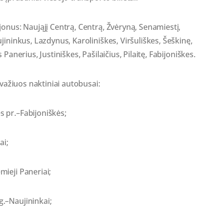
onus: Naująjį Centrą, Centrą, Žvėryną, Senamiestį,
jininkus, Lazdynus, Karoliniškes, Viršuliškes, Šeškinę,
Panerius, Justiniškes, Pašilaičius, Pilaitę, Fabijoniškes.
 važiuos naktiniai autobusai:
 pr.–Fabijoniškės;
ai;
ieji Paneriai;
.–Naujininkai;