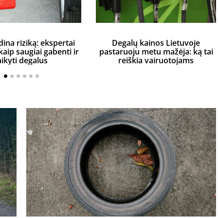
dina riziką: ekspertai
Degalų kainos Lietuvoje
aip saugiai gabenti ir
pastaruoju metu mažėja: ką tai
aikyti degalus
reiškia vairuotojams