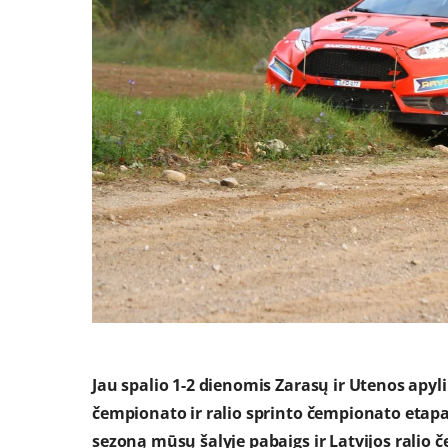
Jau spalio 1-2 dienomis Zarasų ir Utenos apyl
čempionato ir ralio sprinto čempionato etapas
sezoną mūsų šalyje pabaigs ir Latvijos ralio 