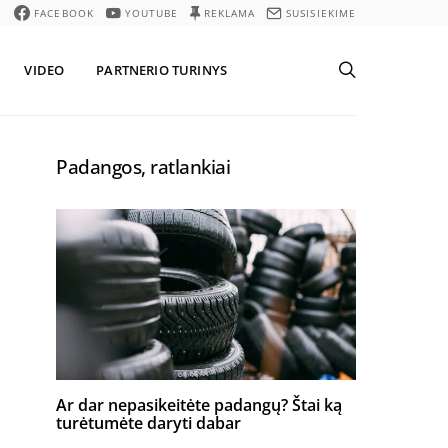
FACEBOOK
YOUTUBE
REKLAMA
SUSISIEKIME
VIDEO
PARTNERIO TURINYS
Padangos, ratlankiai
Ar dar nepasikeitėte padangų? Štai ką
turėtumėte daryti dabar