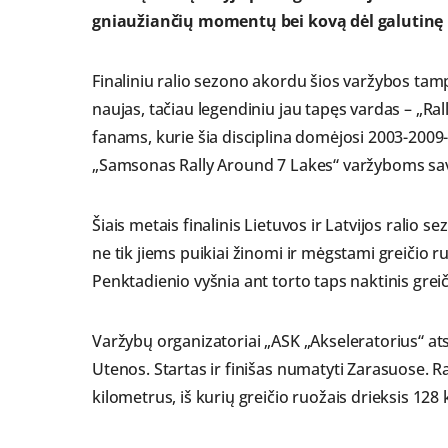
gniaužiančių momentų bei kovą dėl galutinę 
Finaliniu ralio sezono akordu šios varžybos tamp
naujas, tačiau legendiniu jau tapęs vardas – „Ral
fanams, kurie šia disciplina domėjosi 2003-2009-a
„Samsonas Rally Around 7 Lakes“ varžyboms sa
Šiais metais finalinis Lietuvos ir Latvijos ralio s
ne tik jiems puikiai žinomi ir mėgstami greičio r
Penktadienio vyšnia ant torto taps naktinis grei
Varžybų organizatoriai „ASK „Akseleratorius“ ats
Utenos. Startas ir finišas numatyti Zarasuose. R
kilometrus, iš kurių greičio ruožais drieksis 128 