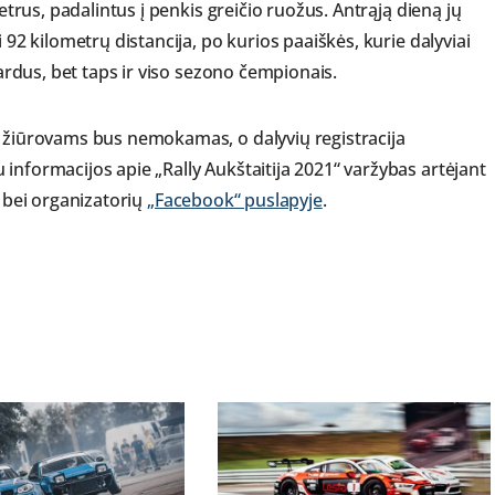
metrus, padalintus į penkis greičio ruožus. Antrąją dieną jų
 92 kilometrų distancija, po kurios paaiškės, kurie dalyviai
vardus, bet taps ir viso sezono čempionais.
i žiūrovams bus nemokamas, o dalyvių registracija
informacijos apie „Rally Aukštaitija 2021“ varžybas artėjant
bei organizatorių
„Facebook“ puslapyje
.