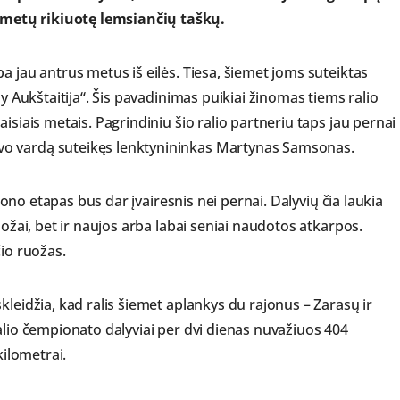
metų rikiuotę lemsiančių taškų.
a jau antrus metus iš eilės. Tiesa, šiemet joms suteiktas
ly Aukštaitija“. Šis pavadinimas puikiai žinomas tiems ralio
isiais metais. Pagrindiniu šio ralio partneriu taps jau pernai
vo vardą suteikęs lenktynininkas Martynas Samsonas.
ezono etapas bus dar įvairesnis nei pernai. Dalyvių čia laukia
uožai, bet ir naujos arba labai seniai naudotos atkarpos.
čio ruožas.
kleidžia, kad ralis šiemet aplankys du rajonus – Zarasų ir
alio čempionato dalyviai per dvi dienas nuvažiuos 404
kilometrai.