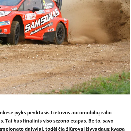
inkėse įvyks penktasis Lietuvos automobilių ralio
. Tai bus finalinis viso sezono etapas. Be to, savo
čempionato dalyviai, todėl čia žiūrovai išvys daug kvapą