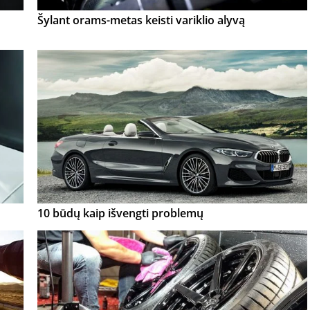
Šylant orams-metas keisti variklio alyvą
10 būdų kaip išvengti problemų