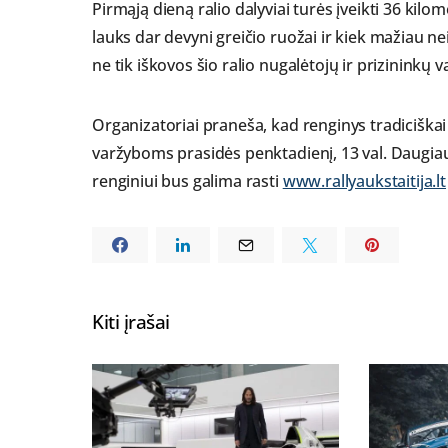
Pirmąją dieną ralio dalyviai turės įveikti 36 kilo
lauks dar devyni greičio ruožai ir kiek mažiau nei
ne tik iškovos šio ralio nugalėtojų ir prizininkų 
Organizatoriai praneša, kad renginys tradiciška
varžyboms prasidės penktadienį, 13 val. Daugiau 
renginiui bus galima rasti
www.rallyaukstaitija.lt
Kiti įrašai