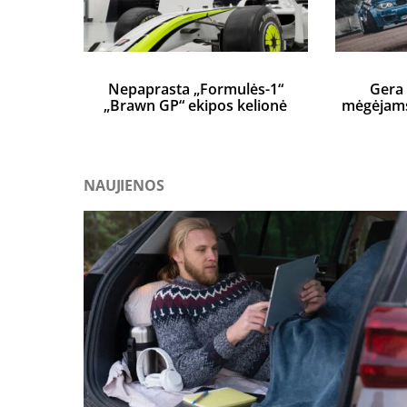
Nepaprasta „Formulės-1“
Gera 
„Brawn GP“ ekipos kelionė
mėgėjams 
NAUJIENOS