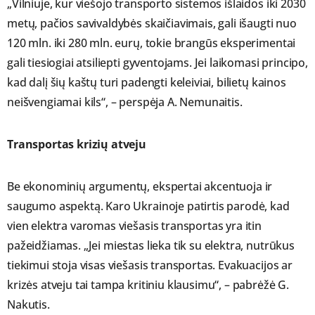
„Vilniuje, kur viešojo transporto sistemos išlaidos iki 2030
metų, pačios savivaldybės skaičiavimais, gali išaugti nuo
120 mln. iki 280 mln. eurų, tokie brangūs eksperimentai
gali tiesiogiai atsiliepti gyventojams. Jei laikomasi principo,
kad dalį šių kaštų turi padengti keleiviai, bilietų kainos
neišvengiamai kils“, – perspėja A. Nemunaitis.
Transportas krizių atveju
Be ekonominių argumentų, ekspertai akcentuoja ir
saugumo aspektą. Karo Ukrainoje patirtis parodė, kad
vien elektra varomas viešasis transportas yra itin
pažeidžiamas. „Jei miestas lieka tik su elektra, nutrūkus
tiekimui stoja visas viešasis transportas. Evakuacijos ar
krizės atveju tai tampa kritiniu klausimu“, – pabrėžė G.
Nakutis.