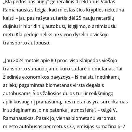
„Klaipėdos paslaugų“ generalinis direktorius Vaidas
Ramanauskas teigia, kad miestas šios krypties neketina
keisti – jau pasirašyta sutartis dėl 25 naujų netaršių
dujinių ir hibridinių autobusų įsigijimo, o artimiausiu
metu Klaipėdoje neliks nė vieno dyzelinio viešojo
transporto autobuso.
„Jau 2024 metais apie 80 proc. viso Klaipėdos viešojo
transporto sunaudojamo kuro sudarė biometanas. Tai
žiedinės ekonomikos pavyzdys – iš maistui netinkamų
atliekų pagamintas biometanas virsta degalais
autobusams. Šios žaliosios dujos turi ir reikšmingą
aplinkosauginį pranašumą, nes metanas yra surenkamas
ir sudeginamas, o ne patenka į atmosferą“, – teigė V.
Ramanauskas. Pasak jo, vienas biometanu varomas
miesto autobusas per metus CO₂ emisijas sumažina 6–7