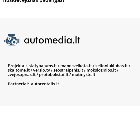
nusidėvėjusias padangas?
Projektai:
statybajums.lt
/
manosveikata.lt
/
kelioniuklubas.lt
/
skaitome.lt
/
verslo.tv
/
seostraipsnis.lt
/
mokslozinios.lt
/
zvejosapnas.lt
/
protobokstai.lt
/
motinyste.lt
Partneriai:
autorentalis.lt