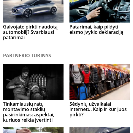
Galvojate pirkti naudotą
Patarimai, kaip pildyti
automobilį? Svarbiausi
eismo įvykio deklaraciją
patarimai
PARTNERIO TURINYS
Tinkamiausių ratų
Sėdynių užvalkalai
montavimo staklių
internetu. Kaip ir kur juos
pasirinkimas: aspektai,
pirkti?
kuriuos reikia įvertinti