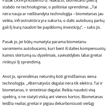
Pasak LKVA prezidento G. Nakučio, biometano plėtrą
stabdo ne technologiniai, o politiniai sprendimai. „Tai
nėra nauja ar neišbandyta technologija – biometanas jau
veikia, infrastruktūra yra sukurta, o dalis autobusų parkų
gali šį kurą naudoti be papildomų investicijų“, – sako jis.
Pasak jo, jei būtų numatyta parama biometanu
varomiems autobusams, kuri bent iš dalies kompensuotų
kainos skirtumą su dyzeliniais, savivaldybės labai greitai
rinktųsi šį sprendimą.
Anot jo, sprendimas neturėtų būti grindžiamas viena
technologija. „Alternatyvūs degalai nėra tik elektra. Tai ir
biometanas, ir sintetiniai degalai. Reikia naudoti visą
spektrą, o ne statyti viską ant vienos kortos. Biometanas
leidžia realiai, greitai ir pigiau dekarbonizuoti viešąjį