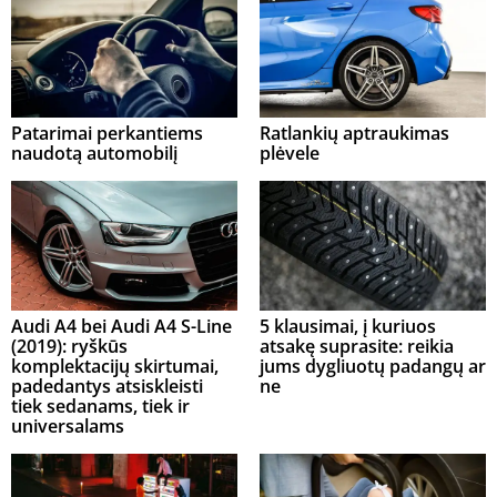
Patarimai perkantiems
Ratlankių aptraukimas
naudotą automobilį
plėvele
Audi A4 bei Audi A4 S-Line
5 klausimai, į kuriuos
(2019): ryškūs
atsakę suprasite: reikia
komplektacijų skirtumai,
jums dygliuotų padangų ar
padedantys atsiskleisti
ne
tiek sedanams, tiek ir
universalams