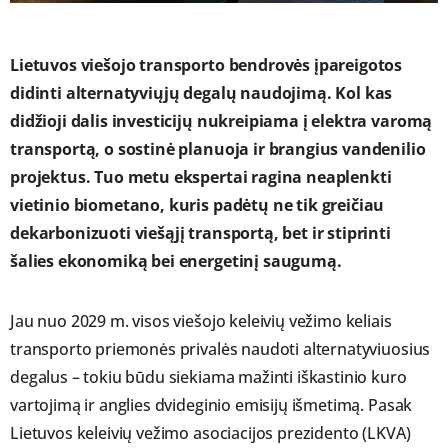
Lietuvos viešojo transporto bendrovės įpareigotos
didinti alternatyviųjų degalų naudojimą. Kol kas
didžioji dalis investicijų nukreipiama į elektra varomą
transportą, o sostinė planuoja ir brangius vandenilio
projektus. Tuo metu ekspertai ragina neaplenkti
vietinio biometano, kuris padėtų ne tik greičiau
dekarbonizuoti viešąjį transportą, bet ir stiprinti
šalies ekonomiką bei energetinį saugumą.
Jau nuo 2029 m. visos viešojo keleivių vežimo keliais
transporto priemonės privalės naudoti alternatyviuosius
degalus – tokiu būdu siekiama mažinti iškastinio kuro
vartojimą ir anglies dvideginio emisijų išmetimą. Pasak
Lietuvos keleivių vežimo asociacijos prezidento (LKVA)