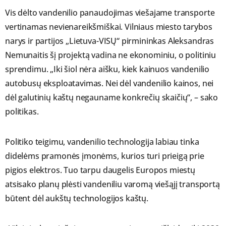
Vis dėlto vandenilio panaudojimas viešajame transporte
vertinamas nevienareikšmiškai. Vilniaus miesto tarybos
narys ir partijos „Lietuva-VISŲ“ pirmininkas Aleksandras
Nemunaitis šį projektą vadina ne ekonominiu, o politiniu
sprendimu. „Iki šiol nėra aišku, kiek kainuos vandenilio
autobusų eksploatavimas. Nei dėl vandenilio kainos, nei
dėl galutinių kaštų negauname konkrečių skaičių“, – sako
politikas.
Politiko teigimu, vandenilio technologija labiau tinka
didelėms pramonės įmonėms, kurios turi prieigą prie
pigios elektros. Tuo tarpu daugelis Europos miestų
atsisako planų plėsti vandeniliu varomą viešąjį transportą
būtent dėl aukštų technologijos kaštų.