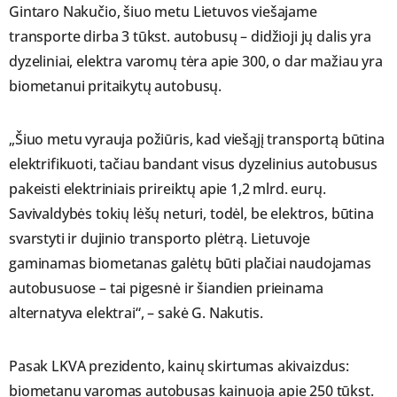
Gintaro Nakučio, šiuo metu Lietuvos viešajame
transporte dirba 3 tūkst. autobusų – didžioji jų dalis yra
dyzeliniai, elektra varomų tėra apie 300, o dar mažiau yra
biometanui pritaikytų autobusų.
„Šiuo metu vyrauja požiūris, kad viešąjį transportą būtina
elektrifikuoti, tačiau bandant visus dyzelinius autobusus
pakeisti elektriniais prireiktų apie 1,2 mlrd. eurų.
Savivaldybės tokių lėšų neturi, todėl, be elektros, būtina
svarstyti ir dujinio transporto plėtrą. Lietuvoje
gaminamas biometanas galėtų būti plačiai naudojamas
autobusuose – tai pigesnė ir šiandien prieinama
alternatyva elektrai“, – sakė G. Nakutis.
Pasak LKVA prezidento, kainų skirtumas akivaizdus:
biometanu varomas autobusas kainuoja apie 250 tūkst.