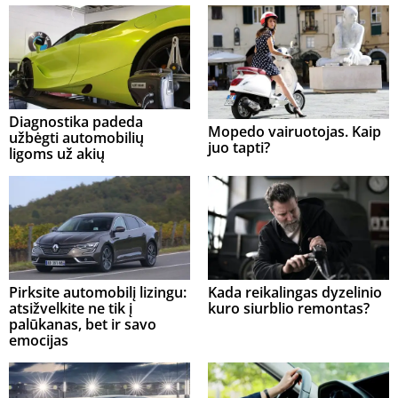
Diagnostika padeda
Mopedo vairuotojas. Kaip
užbėgti automobilių
juo tapti?
ligoms už akių
Pirksite automobilį lizingu:
Kada reikalingas dyzelinio
atsižvelkite ne tik į
kuro siurblio remontas?
palūkanas, bet ir savo
emocijas