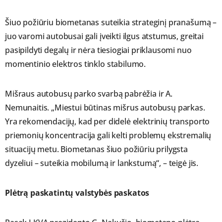
Šiuo požiūriu biometanas suteikia strateginį pranašumą –
juo varomi autobusai gali įveikti ilgus atstumus, greitai
pasipildyti degalų ir nėra tiesiogiai priklausomi nuo
momentinio elektros tinklo stabilumo.
Mišraus autobusų parko svarbą pabrėžia ir A.
Nemunaitis. „Miestui būtinas mišrus autobusų parkas.
Yra rekomendacijų, kad per didelė elektrinių transporto
priemonių koncentracija gali kelti problemų ekstremalių
situacijų metu. Biometanas šiuo požiūriu prilygsta
dyzeliui – suteikia mobilumą ir lankstumą“, – teigė jis.
Plėtrą paskatintų valstybės paskatos