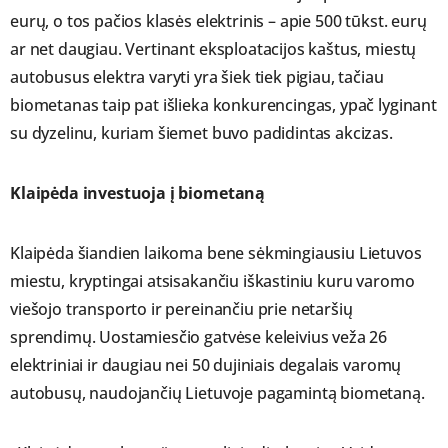
eurų, o tos pačios klasės elektrinis – apie 500 tūkst. eurų
ar net daugiau. Vertinant eksploatacijos kaštus, miestų
autobusus elektra varyti yra šiek tiek pigiau, tačiau
biometanas taip pat išlieka konkurencingas, ypač lyginant
su dyzelinu, kuriam šiemet buvo padidintas akcizas.
Klaipėda investuoja į biometaną
Klaipėda šiandien laikoma bene sėkmingiausiu Lietuvos
miestu, kryptingai atsisakančiu iškastiniu kuru varomo
viešojo transporto ir pereinančiu prie netaršių
sprendimų. Uostamiesčio gatvėse keleivius veža 26
elektriniai ir daugiau nei 50 dujiniais degalais varomų
autobusų, naudojančių Lietuvoje pagamintą biometaną.