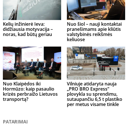
Kelių inžinierė Ieva:
Nuo šiol – nauji kontaktai
didžiausia motyvacija –
pranešimams apie kliūtis
noras, kad būtų geriau
valstybinės reikšmės
keliuose
Nuo Klaipėdos iki
Vilniuje atidaryta nauja
Hormūzo: kaip pasaulio
„PRO BRO Express“
krizės perbraižo Lietuvos
plovykla su sprendimu,
transportą?
sutaupančiu 6,5 t plastiko
per metus visame tinkle
PATARIMAI