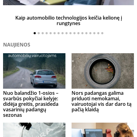
Kaip automobilio technologijos keičia kelionę į
rungtynes
NAUJIENOS
Nuo balandžio 1-osios –
Nors padangas galima
svarbūs pokyčiai kelyje:
priduoti nemokamai,
didėja greitis, prasideda
vairuotojai vis dar daro tą
vasarinių padangų
pačią klaidą
sezonas