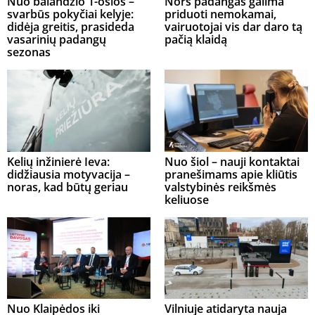
Nuo balandžio 1-osios –
Nors padangas galima
svarbūs pokyčiai kelyje:
priduoti nemokamai,
didėja greitis, prasideda
vairuotojai vis dar daro tą
vasarinių padangų
pačią klaidą
sezonas
Kelių inžinierė Ieva:
Nuo šiol – nauji kontaktai
didžiausia motyvacija –
pranešimams apie kliūtis
noras, kad būtų geriau
valstybinės reikšmės
keliuose
Nuo Klaipėdos iki
Vilniuje atidaryta nauja