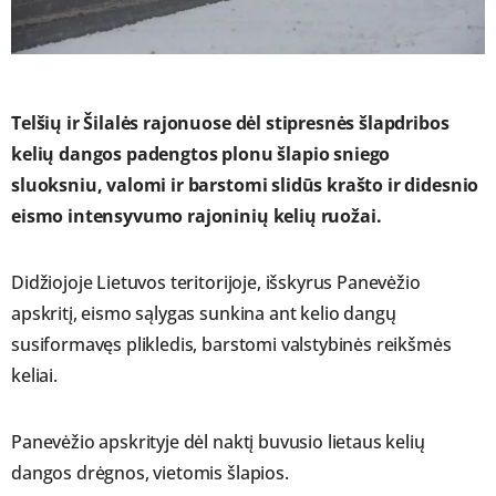
Telšių ir Šilalės rajonuose dėl stipresnės šlapdribos
kelių dangos padengtos plonu šlapio sniego
sluoksniu, valomi ir barstomi slidūs krašto ir didesnio
eismo intensyvumo rajoninių kelių ruožai.
Didžiojoje Lietuvos teritorijoje, išskyrus Panevėžio
apskritį, eismo sąlygas sunkina ant kelio dangų
susiformavęs plikledis, barstomi valstybinės reikšmės
keliai.
Panevėžio apskrityje dėl naktį buvusio lietaus kelių
dangos drėgnos, vietomis šlapios.