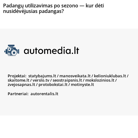
Padangų utilizavimas po sezono — kur dėti
nusidėvėjusias padangas?
Projektai:
statybajums.lt
/
manosveikata.lt
/
kelioniuklubas.lt
/
skaitome.lt
/
verslo.tv
/
seostraipsnis.lt
/
mokslozinios.lt
/
zvejosapnas.lt
/
protobokstai.lt
/
motinyste.lt
Partneriai:
autorentalis.lt