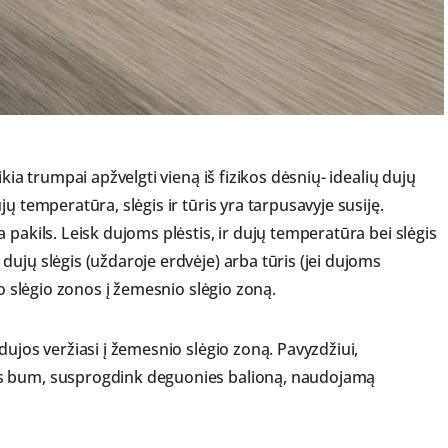
kia trumpai apžvelgti vieną iš fizikos dėsnių- idealių dujų
ų temperatūra, slėgis ir tūris yra tarpusavyje susiję.
 pakils. Leisk dujoms plėstis, ir dujų temperatūra bei slėgis
ujų slėgis (uždaroje erdvėje) arba tūris (jei dujoms
io slėgio zonos į žemesnio slėgio zoną.
dujos veržiasi į žemesnio slėgio zoną. Pavyzdžiui,
as bum, susprogdink deguonies balioną, naudojamą