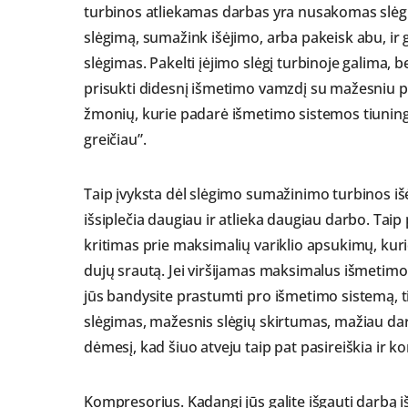
turbinos atliekamas darbas yra nusakomas slėgių
slėgimą, sumažink išėjimo, arba pakeisk abu, ir g
slėgimas. Pakelti įėjimo slėgį turbinoje galima, 
prisukti didesnį išmetimo vamzdį su mažesniu pa
žmonių, kurie padarė išmetimo sistemos tiuning
greičiau”.
Taip įvyksta dėl slėgimo sumažinimo turbinos iš
išsiplečia daugiau ir atlieka daugiau darbo. T
kritimas prie maksimalių variklio apsukimų, kur
dujų srautą. Jei viršijamas maksimalus išmetimo
jūs bandysite prastumti pro išmetimo sistemą, ti
slėgimas, mažesnis slėgių skirtumas, mažiau da
dėmesį, kad šiuo atveju taip pat pasireiškia ir k
Kompresorius. Kadangi jūs galite išgauti darbą iš