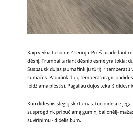
Kaip veikia turbinos? Teorija. Prieš pradedant rei
dėsnį. Trumpai tariant dėsnio esmė yra tokia: duj
Suspausk dujas (sumažink jų tūrį) ir temperatūra
sumažės. Padidink dujų temperatūrą, ir padidės d
leidžiama plėstis). Pagaliau dujos teka iš didesn
Kuo didesnis slėgių skirtumas, tuo didesne jėga 
susprogdink pripučiamą guminį balionėlį- maž
suvirinimui- didelis bum.