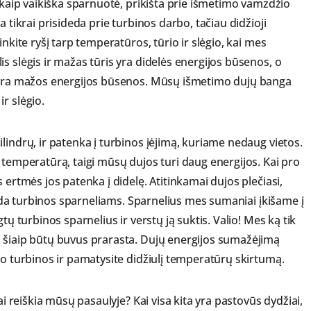
i kaip vaikiška sparnuotė, prikišta prie išmetimo vamzdžio
 tikrai prisideda prie turbinos darbo, tačiau didžioji
nkite ryšį tarp temperatūros, tūrio ir slėgio, kai mes
s slėgis ir mažas tūris yra didelės energijos būsenos, o
s yra mažos energijos būsenos. Mūsų išmetimo dujų banga
r slėgio.
lindrų, ir patenka į turbinos įėjimą, kuriame nedaug vietos.
 temperatūrą, taigi mūsų dujos turi daug energijos. Kai pro
 ertmės jos patenka į didelę. Atitinkamai dujos plečiasi,
duoda turbinos sparneliams. Sparnelius mes sumaniai įkišame į
tų turbinos sparnelius ir verstų ją suktis. Valio! Mes ką tik
i šiaip būtų buvus prarasta. Dujų energijos sumažėjimą
po turbinos ir pamatysite didžiulį temperatūrų skirtumą.
ai reiškia mūsų pasaulyje? Kai visa kita yra pastovūs dydžiai,