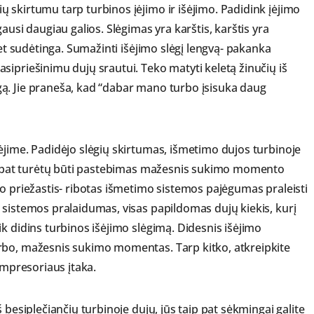
 skirtumu tarp turbinos įėjimo ir išėjimo. Padidink įėjimo
ausi daugiau galios. Slėgimas yra karštis, karštis yra
bet sudėtinga. Sumažinti išėjimo slėgį lengvą- pakanka
sipriešinimu dujų srautui. Teko matyti keletą žinučių iš
ą. Jie praneša, kad “dabar mano turbo įsisuka daug
ėjime. Padidėjo slėgių skirtumas, išmetimo dujos turbinoje
aip pat turėtų būti pastebimas mažesnis sukimo momento
io priežastis- ribotas išmetimo sistemos pajėgumas praleisti
 sistemos pralaidumas, visas papildomas dujų kiekis, kurį
k didins turbinos išėjimo slėgimą. Didesnis išėjimo
rbo, mažesnis sukimo momentas. Tarp kitko, atkreipkite
ompresoriaus įtaka.
 besiplečiančių turbinoje dujų, jūs taip pat sėkmingai galite