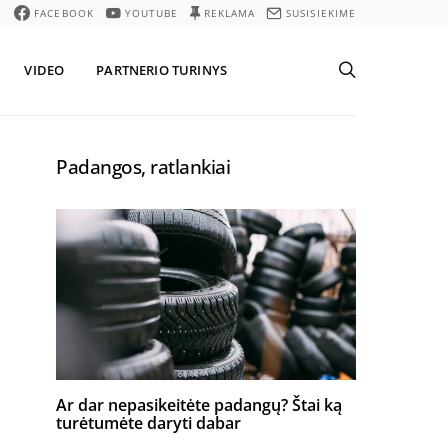
FACEBOOK
YOUTUBE
REKLAMA
SUSISIEKIME
VIDEO
PARTNERIO TURINYS
Padangos, ratlankiai
Ar dar nepasikeitėte padangų? Štai ką
turėtumėte daryti dabar