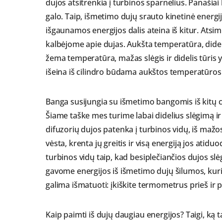
dujos atsitrenkia į turbinos sparnelius. Panašia
galo. Taip, išmetimo dujų srauto kinetinė energija
išgaunamos energijos dalis ateina iš kitur. Atsimi
kalbėjome apie dujas. Aukšta temperatūra, dideli
žema temperatūra, mažas slėgis ir didelis tūri
išeina iš cilindro būdama aukštos temperatūros i
Banga susijungia su išmetimo bangomis iš kitų ci
Šiame taške mes turime labai didelius slėgimą ir
difuzorių dujos patenka į turbinos vidų, iš mažos
vėsta, krenta jų greitis ir visą energiją jos ati
turbinos vidų taip, kad besiplečiančios dujos slėg
gavome energijos iš išmetimo dujų šilumos, kur
galima išmatuoti: įkiškite termometrus prieš ir 
Kaip paimti iš dujų daugiau energijos? Taigi, ką t