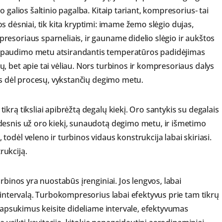
 galios šaltinio pagalba. Kitaip tariant, kompresorius- tai
ikos dėsniai, tik kita kryptimi: imame žemo slėgio dujas,
esoriaus sparneliais, ir gauname didelio slėgio ir aukštos
spaudimo metu atsirandantis temperatūros padidėjimas
, bet apie tai vėliau. Nors turbinos ir kompresoriaus dalys
os dėl procesų, vykstančių degimo metu.
krą tiksliai apibrėžtą degalų kiekį. Oro santykis su degalais
desnis už oro kiekį, sunaudotą degimo metu, ir išmetimo
odėl veleno ir turbinos vidaus konstrukcija labai skiriasi.
rukciją.
rbinos yra nuostabūs įrenginiai. Jos lengvos, labai
 intervalą. Turbokompresorius labai efektyvus prie tam tikrų
o apsukimus keisite dideliame intervale, efektyvumas