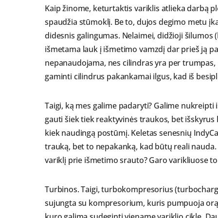
Kaip žinome, keturtaktis variklis atlieka darbą p
spaudžia stūmoklį. Be to, dujos degimo metu įkai
didesnis galingumas. Nelaimei, didžioji šilumos 
išmetama lauk į išmetimo vamzdį dar prieš ją pa
nepanaudojama, nes cilindras yra per trumpas, 
gaminti cilindrus pakankamai ilgus, kad iš besipl
Taigi, ką mes galime padaryti? Galime nukreipti
gauti šiek tiek reaktyvinės traukos, bet išskyru
kiek naudingą postūmį. Keletas senesnių IndyCa
trauką, bet to nepakanką, kad būtų reali nauda. 
variklį prie išmetimo srauto? Garo varikliuos
Turbinos. Taigi, turbokompresorius (turbocharge
sujungta su kompresorium, kuris pumpuoja orą į v
kuro galima sudeginti viename variklio cikle. D