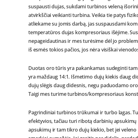
suspausti dujas, sukdami turbinos veleną išorinio
atvirkščiai veikianti turbina. Veikia tie patys fiz
atliekame su jomis darbą, jas suspausdami kompr
temperatūros dujas kompresoriaus išėjime. Su
nepageidautinas ir mes turėsime dėl jo problemų
iš esmės tokios pačios, jos nėra visiškai vienod
Duotas oro tūris yra pakankamas sudeginti tam ti
yra maždaug 14:1. Išmetimo dujų kiekis daug di
dujų slėgis daug didesnis, negu paduodamo oro, t
Taigi mes turime turbinos/kompresoriaus konst
Pagrindiniai turbinos trūkumai ir turbo lagas. Tu
efektyvios, tačiau turi ribotą darbinių apsukimų
apsukimų ir tam tikro dujų kiekio, bet jei velen