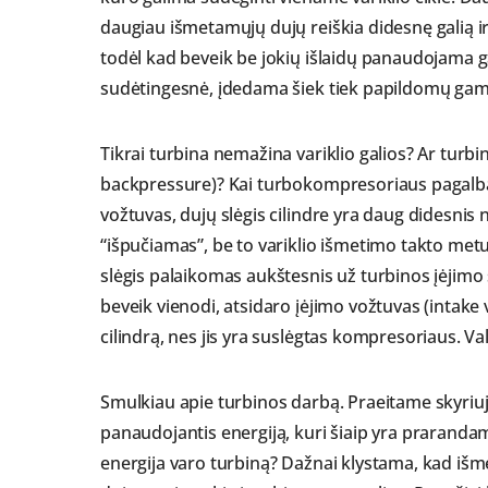
daugiau išmetamųjų dujų reiškia didesnę galią ir 
todėl kad beveik be jokių išlaidų panaudojama g
sudėtingesnė, įdedama šiek tiek papildomų gamyb
Tikrai turbina nemažina variklio galios? Ar turb
backpressure)? Kai turbokompresoriaus pagalba 
vožtuvas, dujų slėgis cilindre yra daug didesnis ne
“išpučiamas”, be to variklio išmetimo takto metu c
slėgis palaikomas aukštesnis už turbinos įėjimo s
beveik vienodi, atsidaro įėjimo vožtuvas (intake val
cilindrą, nes jis yra suslėgtas kompresoriaus. Vali
Smulkiau apie turbinos darbą. Praeitame skyriuj
panaudojantis energiją, kuri šiaip yra praranda
energija varo turbiną? Dažnai klystama, kad išme