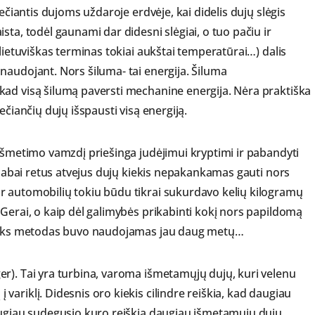
lečiantis dujoms uždaroje erdvėje, kai didelis dujų slėgis
sta, todėl gaunami dar didesni slėgiai, o tuo pačiu ir
(lietuviškas terminas tokiai aukštai temperatūrai…) dalis
naudojant. Nors šiluma- tai energija. Šiluma
kad visą šilumą paversti mechanine energija. Nėra praktiška
ečiančių dujų išspausti visą energiją.
 išmetimo vamzdį priešinga judėjimui kryptimi ir pabandyti
s labai retus atvejus dujų kiekis nepakankamas gauti nors
r automobilių tokiu būdu tikrai sukurdavo kelių kilogramų
Gerai, o kaip dėl galimybės prikabinti kokį nors papildomą
e toks metodas buvo naudojamas jau daug metų…
r). Tai yra turbina, varoma išmetamųjų dujų, kuri velenu
ariklį. Didesnis oro kiekis cilindre reiškia, kad daugiau
augiau sudegusio kuro reiškia daugiau išmetamųjų dujų,