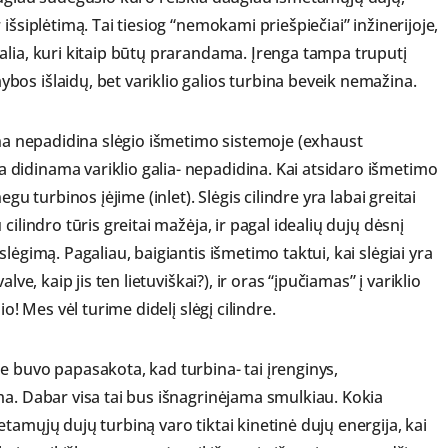
išsiplėtimą. Tai tiesiog “nemokami priešpiečiai” inžinerijoje,
alia, kuri kitaip būtų prarandama. Įrenga tampa truputį
os išlaidų, bet variklio galios turbina beveik nemažina.
ina nepadidina slėgio išmetimo sistemoje (exhaust
didinama variklio galia- nepadidina. Kai atsidaro išmetimo
gu turbinos įėjime (inlet). Slėgis cilindre yra labai greitai
ilindro tūris greitai mažėja, ir pagal idealių dujų dėsnį
lėgimą. Pagaliau, baigiantis išmetimo taktui, kai slėgiai yra
ve, kaip jis ten lietuviškai?), ir oras “įpučiamas” į variklio
o! Mes vėl turime didelį slėgį cilindre.
e buvo papasakota, kad turbina- tai įrenginys,
ma. Dabar visa tai bus išnagrinėjama smulkiau. Kokia
tamųjų dujų turbiną varo tiktai kinetinė dujų energija, kai