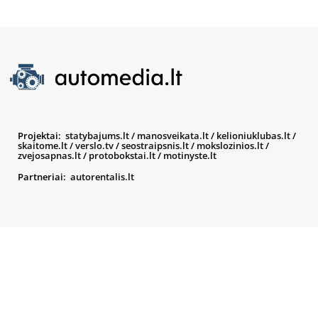
Projektai:
statybajums.lt
/
manosveikata.lt
/
kelioniuklubas.lt
/
skaitome.lt
/
verslo.tv
/
seostraipsnis.lt
/
mokslozinios.lt
/
zvejosapnas.lt
/
protobokstai.lt
/
motinyste.lt
Partneriai:
autorentalis.lt