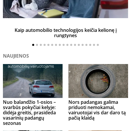
Kaip automobilio technologijos keičia kelionę į
rungtynes
NAUJIENOS
Nuo balandžio 1-osios –
Nors padangas galima
svarbūs pokyčiai kelyje:
priduoti nemokamai,
didėja greitis, prasideda
vairuotojai vis dar daro tą
vasarinių padangų
pačią klaidą
sezonas