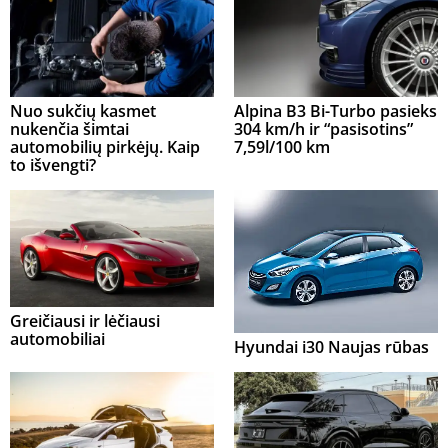
Nuo sukčių kasmet
Alpina B3 Bi-Turbo pasieks
nukenčia šimtai
304 km/h ir “pasisotins”
automobilių pirkėjų. Kaip
7,59l/100 km
to išvengti?
Greičiausi ir lėčiausi
automobiliai
Hyundai i30 Naujas rūbas