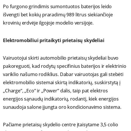
Po furgono grindimis sumontuotos baterijos leido
išvengti bet kokių praradimų 989 litrus siekiančioje
krovinių erdvėje ilgojoje modelio versijoje.
Elektromobiliui pritaikyti prietaisų skydeliai
Vairuotojui skirti automobilio prietaisų skydeliai buvo
pakoreguoti, kad rodytų specifinius baterijos ir elektrinio
variklio našumo rodiklius. Dabar vairuotojas gali stebėti
elektromobilio sistemai skirtą indikatorių, suskirstytą į
„Charge“, „Eco“ ir „Power“ dalis, taip pat elektros
energijos sąnaudų indikatorių, rodantį, kiek energijos
sunaudoja salone įjungta oro kondicionavimo sistema.
Pačiame prietaisų skydelio centre įtaisytame 3,5 colio