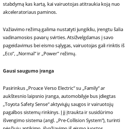
stabdymą kas kartą, kai vairuotojas atitraukia koją nuo
akceleratoriaus paminos.
Važiavimo režimą galima nustatyti jungikliu, įrengtu šalia
vadinamosios pavarų svirties. Atsižvelgdamas į savo
pageidavimus bei eismo sąlygas, vairuotojas gali rinktis iš
„Eco“, „Normal“ ir „Power“ režimų.
Gausi saugumo įranga
Pasirinkus „Proace Verso Electric“ su „Family“ ar
aukštesnio laipsnio įranga, automobilyje bus įdiegtas
„Toyota Safety Sense“ aktyviųjų saugos ir vairuotojų
pagalbos sistemų rinkinys. Į jį įtraukta ir susidūrimo
išvengimo sistema (angl. „Pre-Collision System“), turinti
pėsčiųjų aptikimo, išvažiavimo iš eismo juostos