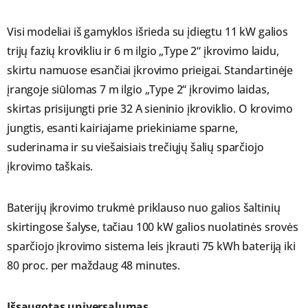
Visi modeliai iš gamyklos išrieda su įdiegtu 11 kW galios
trijų fazių krovikliu ir 6 m ilgio „Type 2“ įkrovimo laidu,
skirtu namuose esančiai įkrovimo prieigai. Standartinėje
įrangoje siūlomas 7 m ilgio „Type 2“ įkrovimo laidas,
skirtas prisijungti prie 32 A sieninio įkroviklio. O krovimo
jungtis, esanti kairiajame priekiniame sparne,
suderinama ir su viešaisiais trečiųjų šalių sparčiojo
įkrovimo taškais.
Baterijų įkrovimo trukmė priklauso nuo galios šaltinių
skirtingose šalyse, tačiau 100 kW galios nuolatinės srovės
sparčiojo įkrovimo sistema leis įkrauti 75 kWh bateriją iki
80 proc. per maždaug 48 minutes.
Išsaugotas universalumas