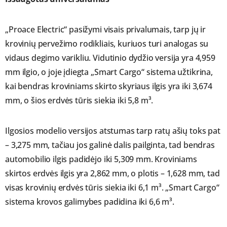
„Proace Electric“ pasižymi visais privalumais, tarp jų ir
krovinių pervežimo rodikliais, kuriuos turi analogas su
vidaus degimo varikliu. Vidutinio dydžio versija yra 4,959
mm ilgio, o joje įdiegta „Smart Cargo“ sistema užtikrina,
kai bendras kroviniams skirto skyriaus ilgis yra iki 3,674
mm, o šios erdvės tūris siekia iki 5,8 m³.
Ilgosios modelio versijos atstumas tarp ratų ašių toks pat
– 3,275 mm, tačiau jos galinė dalis pailginta, tad bendras
automobilio ilgis padidėjo iki 5,309 mm. Kroviniams
skirtos erdvės ilgis yra 2,862 mm, o plotis – 1,628 mm, tad
visas krovinių erdvės tūris siekia iki 6,1 m³. „Smart Cargo“
sistema krovos galimybes padidina iki 6,6 m³.