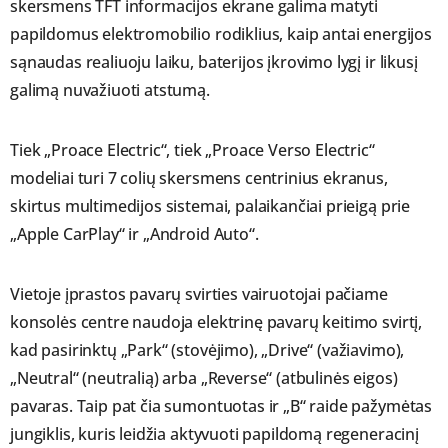
skersmens TFT informacijos ekrane galima matyti
papildomus elektromobilio rodiklius, kaip antai energijos
sąnaudas realiuoju laiku, baterijos įkrovimo lygį ir likusį
galimą nuvažiuoti atstumą.
Tiek „Proace Electric“, tiek „Proace Verso Electric“
modeliai turi 7 colių skersmens centrinius ekranus,
skirtus multimedijos sistemai, palaikančiai prieigą prie
„Apple CarPlay“ ir „Android Auto“.
Vietoje įprastos pavarų svirties vairuotojai pačiame
konsolės centre naudoja elektrinę pavarų keitimo svirtį,
kad pasirinktų „Park“ (stovėjimo), „Drive“ (važiavimo),
„Neutral“ (neutralią) arba „Reverse“ (atbulinės eigos)
pavaras. Taip pat čia sumontuotas ir „B“ raide pažymėtas
jungiklis, kuris leidžia aktyvuoti papildomą regeneracinį