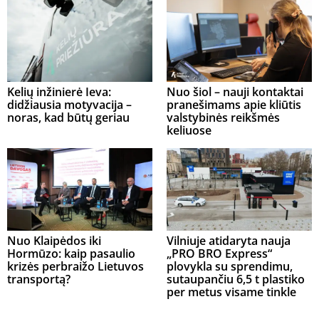
Kelių inžinierė Ieva:
Nuo šiol – nauji kontaktai
didžiausia motyvacija –
pranešimams apie kliūtis
noras, kad būtų geriau
valstybinės reikšmės
keliuose
Nuo Klaipėdos iki
Vilniuje atidaryta nauja
Hormūzo: kaip pasaulio
„PRO BRO Express“
krizės perbraižo Lietuvos
plovykla su sprendimu,
transportą?
sutaupančiu 6,5 t plastiko
per metus visame tinkle