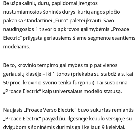
Be užpakalinių durų, papildomai įrengtos
nustumiamosios šoninės durys, kurių angos pločio
pakanka standartinei „Euro“ paletei įkrauti. Savo
naudingosios 1 t svorio apkrovos galimybėmis „Proace
Electric“ prilygsta geriausiems šiame segmente esantiems
modeliams.
Be to, krovinio tempimo galimybės taip pat vienos
geriausių klasėje – iki 1 tonos (priekaba su stabdžiais, kai
50 proc. krovinio svorio tenka furgonui). Tai sustiprina
„Proace Electric“ kaip universalaus modelio statusą.
Naujasis „Proace Verso Electric“ buvo sukurtas remiantis
„Proace Electric“ pavyzdžiu. Ilgesnėje kėbulo versijoje su
dvigubomis šoninėmis durimis gali keliauti 9 keleiviai.