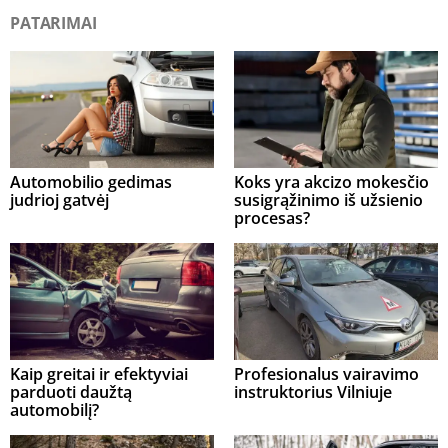
PATARIMAI
Automobilio gedimas
Koks yra akcizo mokesčio
judrioj gatvėj
susigrąžinimo iš užsienio
procesas?
Kaip greitai ir efektyviai
Profesionalus vairavimo
parduoti daužtą
instruktorius Vilniuje
automobilį?