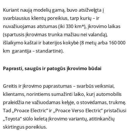
Kuriant naują modelių gamą, buvo atsižvelgta į
svarbiausius klientų poreikius, tarp kurių – ir
nuvažiuojamas atstumas (iki 330 km*), įkrovimo laikas
(spartusis įkrovimas trunka mažiau nei valandą),
išlaikymo kaštai ir baterijos kokybė (8 metų arba 160 000
km garantija – standartinė).
Paprasti, saugūs ir patogūs įkrovimo būdai
Greitis ir įkrovimo paprastumas – svarbūs veiksniai,
klientams, norintiems sumažinti laiko, kurį automobilis
praleidžia ne važiuodamas kelyje, o stovėdamas, trukmę.
Tad „Proace Electric“ ir „Proace Verso Electric“ pristačiusi
„Toyota“ siūlo keletą įkrovimo variantų, atitinkančių
skirtingus poreikius.