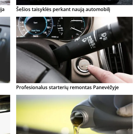
ja
Šešios taisyklės perkant naują automobilį
Profesionalus starterių remontas Panevėžyje