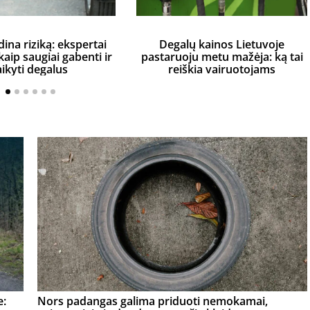
dina riziką: ekspertai
Degalų kainos Lietuvoje
aip saugiai gabenti ir
pastaruoju metu mažėja: ką tai
aikyti degalus
reiškia vairuotojams
e:
Nors padangas galima priduoti nemokamai,