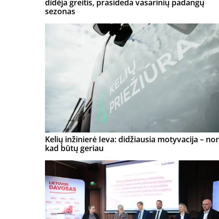
didėja greitis, prasideda vasarinių padangų
sezonas
Kelių inžinierė Ieva: didžiausia motyvacija – nor
kad būtų geriau