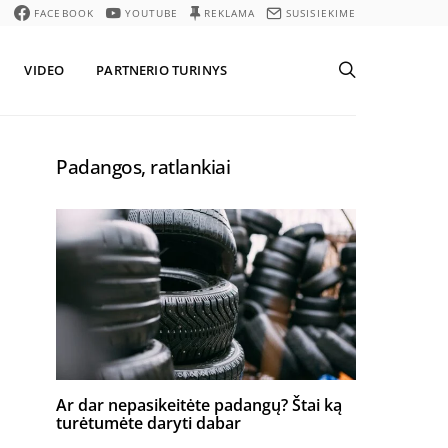
FACEBOOK
YOUTUBE
REKLAMA
SUSISIEKIME
VIDEO
PARTNERIO TURINYS
Padangos, ratlankiai
Ar dar nepasikeitėte padangų? Štai ką
turėtumėte daryti dabar