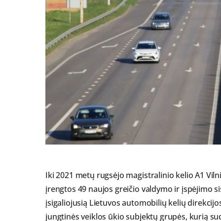
Iki 2021 metų rugsėjo magistralinio kelio A1 Vi
įrengtos 49 naujos greičio valdymo ir įspėjimo sis
įsigaliojusią Lietuvos automobilių kelių direkcijos
jungtinės veiklos ūkio subjektų grupės, kurią sud