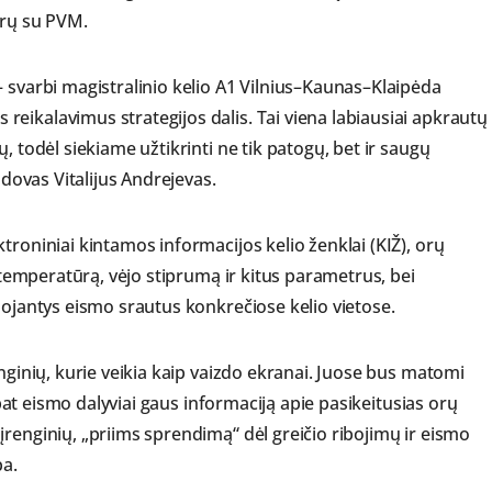
urų su PVM.
– svarbi magistralinio kelio A1 Vilnius–Kaunas–Klaipėda
eikalavimus strategijos dalis. Tai viena labiausiai apkrautų
, todėl siekiame užtikrinti ne tik patogų, bet ir saugų
adovas Vitalijus Andrejevas.
troniniai kintamos informacijos kelio ženklai (KIŽ), orų
, temperatūrą, vėjo stiprumą ir kitus parametrus, bei
uojantys eismo srautus konkrečiose kelio vietose.
enginių, kurie veikia kaip vaizdo ekranai. Juose bus matomi
p pat eismo dalyviai gaus informaciją apie pasikeitusias orų
renginių, „priims sprendimą“ dėl greičio ribojimų ir eismo
ba.