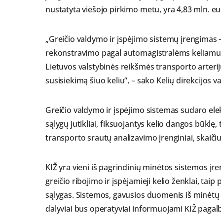
nustatyta viešojo pirkimo metu, yra 4,83 mln. e
„Greičio valdymo ir įspėjimo sistemų įrengimas 
rekonstravimo pagal automagistralėms keliamus r
Lietuvos valstybinės reikšmės transporto arterijų
susisiekimą šiuo keliu“, – sako Kelių direkcijos v
Greičio valdymo ir įspėjimo sistemas sudaro elek
sąlygų jutikliai, fiksuojantys kelio dangos būklę
transporto srautų analizavimo įrenginiai, skaiči
KIŽ yra vieni iš pagrindinių minėtos sistemos įr
greičio ribojimo ir įspėjamieji kelio ženklai, tai
sąlygas. Sistemos, gavusios duomenis iš minėtų į
dalyviai bus operatyviai informuojami KIŽ pagal