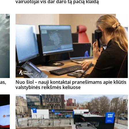
vairuotojai vis dar daro tą pačią klaidą
as,
Nuo šiol – nauji kontaktai pranešimams apie kliūtis
valstybinės reikšmės keliuose