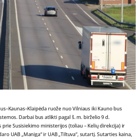
lnius–Kaunas–Klaipėda ruože nuo Vilniaus iki Kauno bus
temos. Darbai bus atlikti pagal š. m. birželio 9 d.
 prie Susisiekimo ministerijos (toliau – Kelių direkcija) ir
aro UAB „Maniga“ ir UAB „Tiltuva“, sutartį. Sutarties kaina,