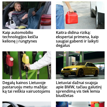
Kaip automobilio
Kaitra didina riziką:
technologijos keičia
ekspertai primena, kaip
kelionę į rungtynes
saugiai gabenti ir laikyti
degalus
Degalų kainos Lietuvoje
Lietuviai dažnai svajoja
pastaruoju metu mažėja:
apie BMW, tačiau galutinį
ką tai reiškia vairuotojams
sprendimą vis tiek lemia
biudžetas