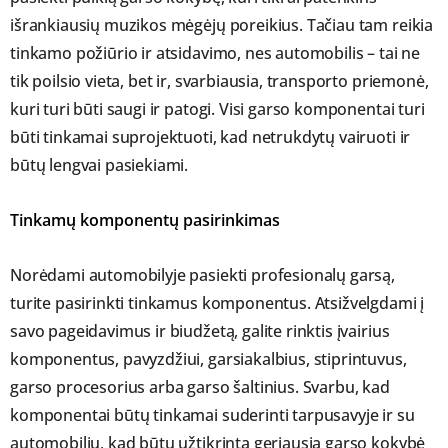
išrankiausių muzikos mėgėjų poreikius. Tačiau tam reikia
tinkamo požiūrio ir atsidavimo, nes automobilis – tai ne
tik poilsio vieta, bet ir, svarbiausia, transporto priemonė,
kuri turi būti saugi ir patogi. Visi garso komponentai turi
būti tinkamai suprojektuoti, kad netrukdytų vairuoti ir
būtų lengvai pasiekiami.
Tinkamų komponentų pasirinkimas
Norėdami automobilyje pasiekti profesionalų garsą,
turite pasirinkti tinkamus komponentus. Atsižvelgdami į
savo pageidavimus ir biudžetą, galite rinktis įvairius
komponentus, pavyzdžiui, garsiakalbius, stiprintuvus,
garso procesorius arba garso šaltinius. Svarbu, kad
komponentai būtų tinkamai suderinti tarpusavyje ir su
automobiliu, kad būtų užtikrinta geriausia garso kokybė