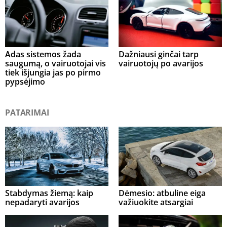
Adas sistemos žada
Dažniausi ginčai tarp
saugumą, o vairuotojai vis
vairuotojų po avarijos
tiek išjungia jas po pirmo
pypsėjimo
PATARIMAI
Stabdymas žiemą: kaip
Dėmesio: atbuline eiga
nepadaryti avarijos
važiuokite atsargiai