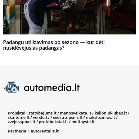
Padangų utilizavimas po sezono — kur dėti
nusidėvėjusias padangas?
Projektai:
statybajums.lt
/
manosveikata.lt
/
kelioniuklubas.lt
/
skaitome.lt
/
verslo.tv
/
seostraipsnis.lt
/
mokslozinios.lt
/
zvejosapnas.lt
/
protobokstai.lt
/
motinyste.lt
Partneriai:
autorentalis.lt