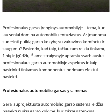
Profesionalus garso įrenginys automobilyje – tema, kuri
jau seniai domina automobilių entuziastus. Ar įmanoma
suderinti puikią garso kokybę su vairavimo komfortu ir
saugumu? Pasirodo, kad taip, tačiau tam reikia tinkamų
žinių ir įgūdžių. Šiame straipsnyje aptarsiu svarbiausius
profesionalaus garso automobilyje aspektus ir kaip
pasirinkti tinkamus komponentus norimam efektui
pasiekti.
Profesionalus automobilio garsas yra menas
Gerai suprojektuota automobilio garso sistema leidžia
pasiekti puikią garso kokybę, kuri tikrai patenkins