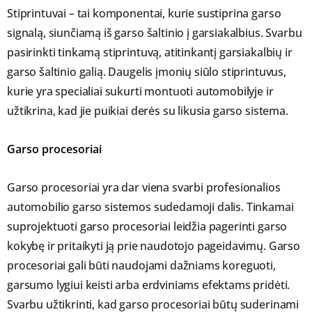
Stiprintuvai – tai komponentai, kurie sustiprina garso
signalą, siunčiamą iš garso šaltinio į garsiakalbius. Svarbu
pasirinkti tinkamą stiprintuvą, atitinkantį garsiakalbių ir
garso šaltinio galią. Daugelis įmonių siūlo stiprintuvus,
kurie yra specialiai sukurti montuoti automobilyje ir
užtikrina, kad jie puikiai derės su likusia garso sistema.
Garso procesoriai
Garso procesoriai yra dar viena svarbi profesionalios
automobilio garso sistemos sudedamoji dalis. Tinkamai
suprojektuoti garso procesoriai leidžia pagerinti garso
kokybę ir pritaikyti ją prie naudotojo pageidavimų. Garso
procesoriai gali būti naudojami dažniams koreguoti,
garsumo lygiui keisti arba erdviniams efektams pridėti.
Svarbu užtikrinti, kad garso procesoriai būtų suderinami