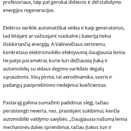
profesoriaus, taip pat gerokai didesnis ir dėl stabdymo
energijos regeneracijos.
Elektros variklis automatiškai veikia ir kaip generatorius,
tad lėtėjant ar važiuojant nuokalne į bateriją tiekia
išsiskiriančią energiją. A.Valinevičiaus vertinimu,
konkretaus elektromobilio efektyvumą daugiausia lemia
tie patys parametrai, kurie turi didžiausią įtaką ir
automobilių su vidaus degimo varikliais degalų
sąnaudoms. Visų pirma, tai aerodinamika, svoris ir
padangų pasipriešinimo riedėjimui koeficientas.
Pastarąjį galima sumažinti padidinus slėgį, tačiau
persistengti neverta, nes, prastėjant sukibimui, kenčia
automobilio valdymo savybės. „Daugiausia našumą lemia
mechaninės dalies sprendimai, tačiau įtakos turi ir