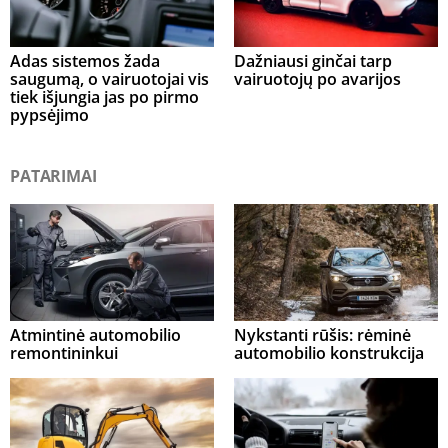
Adas sistemos žada
Dažniausi ginčai tarp
saugumą, o vairuotojai vis
vairuotojų po avarijos
tiek išjungia jas po pirmo
pypsėjimo
PATARIMAI
Atmintinė automobilio
Nykstanti rūšis: rėminė
remontininkui
automobilio konstrukcija