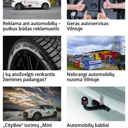
Reklama ant automobilių –
Geras autoservisas
puikus būdas reklamuotis
Vilniuje
Į ką atsižvelgti renkantis
Nebrangi automobilių
žiemines padangas?
nuoma Vilniuje
„CityBee“ turimų „Mini
Automobilių kabliai