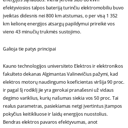
efektyviosios talpos bateriją turinčiu elektromobiliu buvo
įveiktas didesnis nei 800 km atstumas, o per visą 1 352
km kelionę energijos atsargų papildymui prireikė vos
vieno 43 minučių trukmės sustojimo.
Galioja tie patys principai
Kauno technologijos universiteto Elektros ir elektronikos
fakulteto dekanas Algimantas Valinevičius pažymi, kad
elektros motorų naudingumo koeficientas viršija 90 proc.
ir pagal šį rodiklį jie yra gerokai pranašesni už vidaus
degimo variklius, kurių našumas siekia vos 50 proc. Tai
realus parametras, pasiekiamas netgi įvertintus įtampos
pokyčius keitikliuose ir laidų energijos nuostolius.
Bendras elektros pavaros efektyvumas, anot