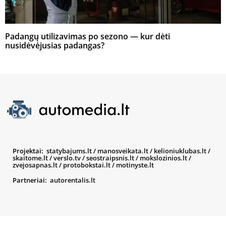
Padangų utilizavimas po sezono — kur dėti
nusidėvėjusias padangas?
Projektai:
statybajums.lt
/
manosveikata.lt
/
kelioniuklubas.lt
/
skaitome.lt
/
verslo.tv
/
seostraipsnis.lt
/
mokslozinios.lt
/
zvejosapnas.lt
/
protobokstai.lt
/
motinyste.lt
Partneriai:
autorentalis.lt