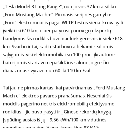
„Tesla Model 3 Long Range“, nuo jo vos 37 km atsiliko
„Ford Mustang Mach-e“. Pirmasis serijinės gamybos
„Ford“ elektromobilis pagal WLTP testus viena įkrova gali
įveikti iki 610 km, o per patyrusių norvegų ekspertų
bandymus šis rodiklis buvo dar kiek geresnis ir siekė 618
km. Svarbu ir tai, kad testai buvo atliekami realiomis
sąlygomis: visi elektromobiliai su 100 proc. įkrautomis
baterijomis startavo nepašildžius salono, o greičio
diapazonas svyravo nuo 60 iki 110 km/val.
Tai jau ne pirmas kartas, kai patvirtinamas „Ford Mustang
Mach-e“ elektros pavaros pranašumas. Neseniai šis
modelis pagerino net tris elektromobilių efektyvumo
rodiklius – jie buvo įrašyti ir į Gineso rekordų knygą.
Įspūdingiausias iš jų – 9,56 kWh/100 km vidutinės
energijos sąnaudos. Viena įkrova šiuo 88 kWh