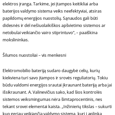
elektros įranga. Tarkime, jei įtampos keitikliai arba
baterijos valdymo sistema veiks neefektyviai, atsiras
papildomų energijos nuostolių. Sąnaudos gali būti
didesnės ir dėl nešiuolaikiškos apšvietimo sistemos ar
netobulai veikiančio vairo stiprintuvo“, – paaiškina
mokslininkas.
Šilumos nuostoliai – vis menkesni
Elektromobilio bateriją sudaro daugybė celių, kurių
kiekviena turi savo įtampos ir srovės reguliatorių. Tokiu
būdu valdomi energijos srautai įkraunant bateriją arba jai
išsikraunant. A. Valinevičius sako, kad šios kontrolės
sistemos veiksmingumas nėra šimtaprocentinis, nes
tekant srovei elementai kaista. „Inžinierių tikslas – sukurti
kuo geriau veikiančią valdymo sistemą, kuri į aplinką