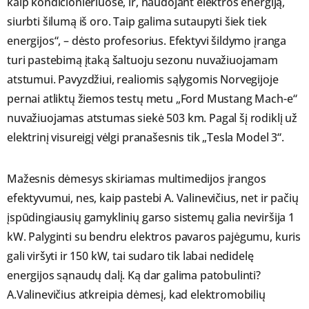
kaip kondicionieriuose, ir, naudojant elektros energiją,
siurbti šilumą iš oro. Taip galima sutaupyti šiek tiek
energijos“, – dėsto profesorius. Efektyvi šildymo įranga
turi pastebimą įtaką šaltuoju sezonu nuvažiuojamam
atstumui. Pavyzdžiui, realiomis sąlygomis Norvegijoje
pernai atliktų žiemos testų metu „Ford Mustang Mach-e“
nuvažiuojamas atstumas siekė 503 km. Pagal šį rodiklį už
elektrinį visureigį vėlgi pranašesnis tik „Tesla Model 3“.
Mažesnis dėmesys skiriamas multimedijos įrangos
efektyvumui, nes, kaip pastebi A. Valinevičius, net ir pačių
įspūdingiausių gamyklinių garso sistemų galia neviršija 1
kW. Palyginti su bendru elektros pavaros pajėgumu, kuris
gali viršyti ir 150 kW, tai sudaro tik labai nedidelę
energijos sąnaudų dalį. Ką dar galima patobulinti?
A.Valinevičius atkreipia dėmesį, kad elektromobilių