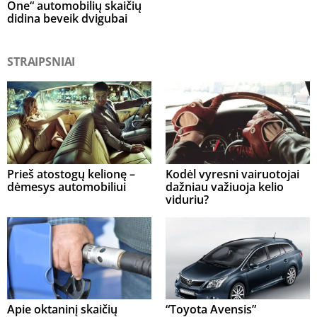
One“ automobilių skaičių
didina beveik dvigubai
STRAIPSNIAI
Prieš atostogų kelionę –
Kodėl vyresni vairuotojai
dėmesys automobiliui
dažniau važiuoja kelio
viduriu?
Apie oktaninį skaičių
“Toyota Avensis”