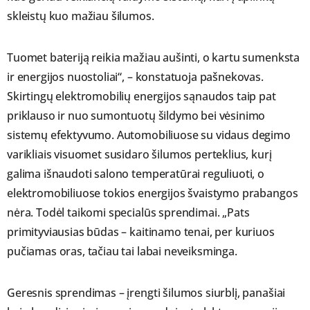
skleistų kuo mažiau šilumos.
Tuomet bateriją reikia mažiau aušinti, o kartu sumenksta
ir energijos nuostoliai“, – konstatuoja pašnekovas.
Skirtingų elektromobilių energijos sąnaudos taip pat
priklauso ir nuo sumontuotų šildymo bei vėsinimo
sistemų efektyvumo. Automobiliuose su vidaus degimo
varikliais visuomet susidaro šilumos perteklius, kurį
galima išnaudoti salono temperatūrai reguliuoti, o
elektromobiliuose tokios energijos švaistymo prabangos
nėra. Todėl taikomi specialūs sprendimai. „Pats
primityviausias būdas – kaitinamo tenai, per kuriuos
pučiamas oras, tačiau tai labai neveiksminga.
Geresnis sprendimas – įrengti šilumos siurblį, panašiai