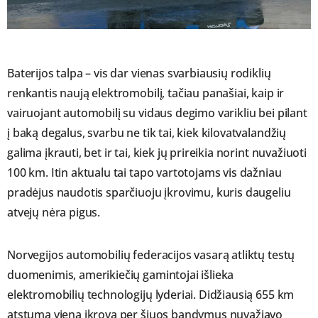
Baterijos talpa – vis dar vienas svarbiausių rodiklių
renkantis naują elektromobilį, tačiau panašiai, kaip ir
vairuojant automobilį su vidaus degimo varikliu bei pilant
į baką degalus, svarbu ne tik tai, kiek kilovatvalandžių
galima įkrauti, bet ir tai, kiek jų prireikia norint nuvažiuoti
100 km. Itin aktualu tai tapo vartotojams vis dažniau
pradėjus naudotis sparčiuoju įkrovimu, kuris daugeliu
atvejų nėra pigus.
Norvegijos automobilių federacijos vasarą atliktų testų
duomenimis, amerikiečių gamintojai išlieka
elektromobilių technologijų lyderiai. Didžiausią 655 km
atstumą viena įkrova per šiuos bandymus nuvažiavo