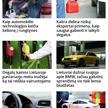
Kaip automobilio
Kaitra didina riziką:
technologijos keičia
ekspertai primena, kaip
kelionę į rungtynes
saugiai gabenti ir laikyti
degalus
Degalų kainos Lietuvoje
Lietuviai dažnai svajoja
pastaruoju metu mažėja:
apie BMW, tačiau galutinį
ką tai reiškia vairuotojams
sprendimą vis tiek lemia
biudžetas