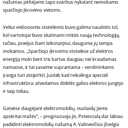
našumas pirkėjams tapo svarbus nykstant nemokamo
sparčiojo įkrovimo vietoms.
Veltui viešosiomis stotelėmis buvo galima naudotis tol,
kol vartotojai buvo skatinami rinktis naują technologiją,
tačiau, praėjus šiam laikotarpiui, dauguma jų tampa
mokamos. „Sparčiojo įkrovimo stotelėse už elektros
energiją moki bent tris kartus daugiau nei kraudamas
namuose, ir tai savaime suprantama – verslininkams
įranga turi atsipirkti. Juolab kad reikalinga speciali
infrastruktūra: atvedamos didelės galios elektros jungtys
ir taip toliau.
Gatvėse daugėjant elektromobilių, nuolaidų jiems
apskritai mažės“, – prognozuoja jis. Potencialą dar labiau
padidinti elektromobilių našumą A. Valinevičius įžvelgia