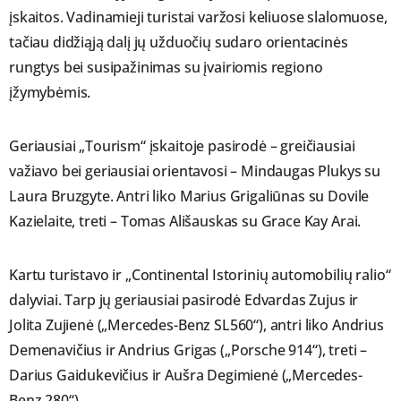
įskaitos. Vadinamieji turistai varžosi keliuose slalomuose,
tačiau didžiąją dalį jų užduočių sudaro orientacinės
rungtys bei susipažinimas su įvairiomis regiono
įžymybėmis.
Geriausiai „Tourism“ įskaitoje pasirodė – greičiausiai
važiavo bei geriausiai orientavosi – Mindaugas Plukys su
Laura Bruzgyte. Antri liko Marius Grigaliūnas su Dovile
Kazielaite, treti – Tomas Ališauskas su Grace Kay Arai.
Kartu turistavo ir „Continental Istorinių automobilių ralio“
dalyviai. Tarp jų geriausiai pasirodė Edvardas Zujus ir
Jolita Zujienė („Mercedes-Benz SL560“), antri liko Andrius
Demenavičius ir Andrius Grigas („Porsche 914“), treti –
Darius Gaidukevičius ir Aušra Degimienė („Mercedes-
Benz 280“).