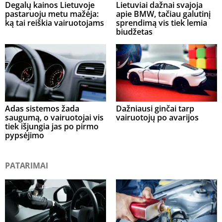
Degalų kainos Lietuvoje
Lietuviai dažnai svajoja
pastaruoju metu mažėja:
apie BMW, tačiau galutinį
ką tai reiškia vairuotojams
sprendimą vis tiek lemia
biudžetas
Adas sistemos žada
Dažniausi ginčai tarp
saugumą, o vairuotojai vis
vairuotojų po avarijos
tiek išjungia jas po pirmo
pypsėjimo
PATARIMAI