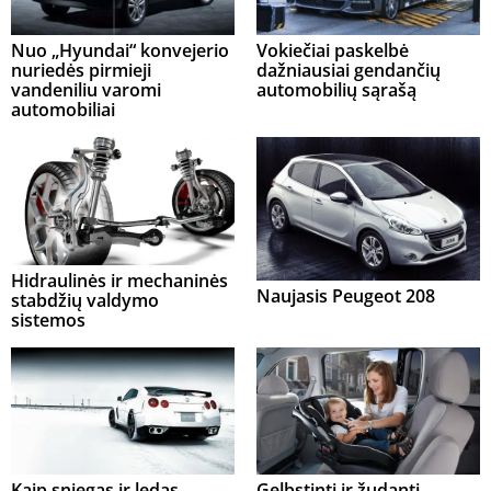
Nuo „Hyundai“ konvejerio
Vokiečiai paskelbė
nuriedės pirmieji
dažniausiai gendančių
vandeniliu varomi
automobilių sąrašą
automobiliai
Hidraulinės ir mechaninės
Naujasis Peugeot 208
stabdžių valdymo
sistemos
Kaip sniegas ir ledas
Gelbstinti ir žudanti