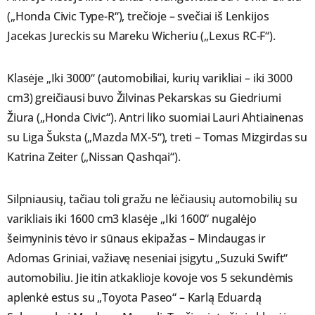
(„Honda Civic Type-R“), trečioje – svečiai iš Lenkijos
Jacekas Jureckis su Mareku Wicheriu („Lexus RC-F“).
Klasėje „Iki 3000“ (automobiliai, kurių varikliai – iki 3000
cm3) greičiausi buvo Žilvinas Pekarskas su Giedriumi
Žiura („Honda Civic“). Antri liko suomiai Lauri Ahtiainenas
su Liga Šuksta („Mazda MX-5“), treti – Tomas Mizgirdas su
Katrina Zeiter („Nissan Qashqai“).
Silpniausių, tačiau toli gražu ne lėčiausių automobilių su
varikliais iki 1600 cm3 klasėje „Iki 1600“ nugalėjo
šeimyninis tėvo ir sūnaus ekipažas – Mindaugas ir
Adomas Griniai, važiavę neseniai įsigytu „Suzuki Swift“
automobiliu. Jie itin atkaklioje kovoje vos 5 sekundėmis
aplenkė estus su „Toyota Paseo“ – Karlą Eduardą