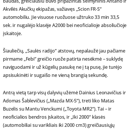
baudas, greičiausiu buvo pripažintas šeimyninis Antano ir
Akvilės Akučkų ekipažas, važiavęs „Scion FR-S“
automobiliu. Jie visuose ruožuose užtruko 33 min 33,5
sek. ir nugalėjo klasėje A2000 bei neoficialioje absoliučioje
įskaitoje.
Šiauliečių, „Saulės radijo“ atstovų, nepalaužė jau pačiame
pirmame „Febi“ greičio ruože patirta nesėkmė – suklydę
naviguodami ir už kūgelių pasukę ne į tą pusę, jie turėjo
apsisukinėti ir sugaišo ne vieną brangią sekundę.
Antrą vietą tarp visų dalyvių užėmė Dainius Leonavičius ir
Adomas Šablevičius („Mazda MX-5“), treti liko Matas
Buzelis su Mantu Venckumi („Toyota MR2“). Tai – ir
neoficialios bendros įskaitos, ir „Iki 2000“ klasės
(automobiliai su varikliais iki 2000 cm3) greičiausiųjų