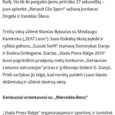
Raišį. Vis tik iki pergalės jiems pritrūko 27 sekundžių –
juos aplenkė „Renault Clio Sport“ važiavę Jordanas
Dirgėla ir Deividas Šileva.
Trečią vietą užėmė Mantas Bytautas su Mindaugu
Kaminsku („SEAT Leon“). Savo išsikeltą tikslą įvykdė ir
ryškiai geltonu „Suzuki Swift“ startavę Dominykas Danys
ir Evelina Drilingienė. Startas „Viada Press Ralyje 2019“
buvo pagrindinis praėjusių metų konkurso „Geriausias
Lietuvos vairuotojas“ prizas ir jį iškovojo būtent D. Danys.
Prieš varžybas jis teigė, kad norėtų patekti į savo klasės
dešimtuką ir užėmė devintą vietą.
Geriausiai orientavosi su „Mercedes-Benz“
„Viada Press Ralyje“ organizuojama ir sportinė, ir turistinė