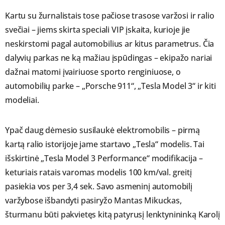
Kartu su žurnalistais tose pačiose trasose varžosi ir ralio
svečiai – jiems skirta speciali VIP įskaita, kurioje jie
neskirstomi pagal automobilius ar kitus parametrus. Čia
dalyvių parkas ne ką mažiau įspūdingas – ekipažo nariai
dažnai matomi įvairiuose sporto renginiuose, o
automobilių parke – „Porsche 911“, „Tesla Model 3“ ir kiti
modeliai.
Ypač daug dėmesio susilaukė elektromobilis – pirmą
kartą ralio istorijoje jame startavo „Tesla“ modelis. Tai
išskirtinė „Tesla Model 3 Performance“ modifikacija –
keturiais ratais varomas modelis 100 km/val. greitį
pasiekia vos per 3,4 sek. Savo asmeninį automobilį
varžybose išbandyti pasiryžo Mantas Mikuckas,
šturmanu būti pakvietęs kitą patyrusį lenktynininką Karolį