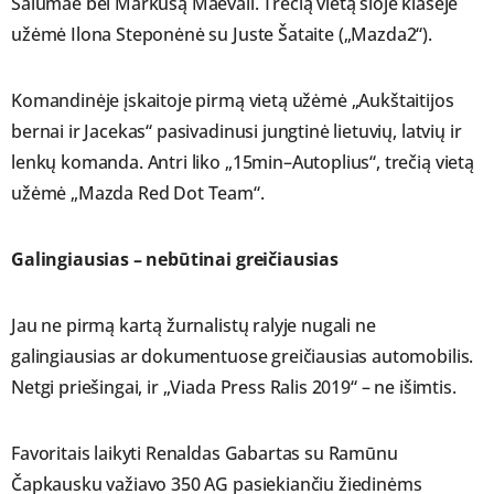
Salumae bei Markusą Maevali. Trečią vietą šioje klasėje
užėmė Ilona Steponėnė su Juste Šataite („Mazda2“).
Komandinėje įskaitoje pirmą vietą užėmė „Aukštaitijos
bernai ir Jacekas“ pasivadinusi jungtinė lietuvių, latvių ir
lenkų komanda. Antri liko „15min–Autoplius“, trečią vietą
užėmė „Mazda Red Dot Team“.
Galingiausias – nebūtinai greičiausias
Jau ne pirmą kartą žurnalistų ralyje nugali ne
galingiausias ar dokumentuose greičiausias automobilis.
Netgi priešingai, ir „Viada Press Ralis 2019“ – ne išimtis.
Favoritais laikyti Renaldas Gabartas su Ramūnu
Čapkausku važiavo 350 AG pasiekiančiu žiedinėms