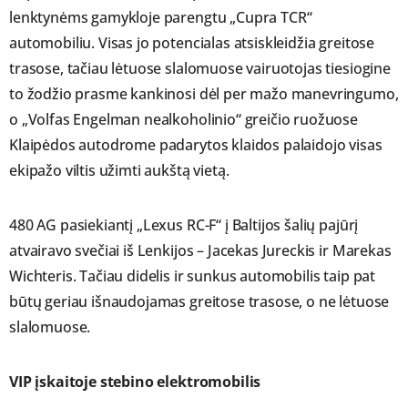
lenktynėms gamykloje parengtu „Cupra TCR“
automobiliu. Visas jo potencialas atsiskleidžia greitose
trasose, tačiau lėtuose slalomuose vairuotojas tiesiogine
to žodžio prasme kankinosi dėl per mažo manevringumo,
o „Volfas Engelman nealkoholinio“ greičio ruožuose
Klaipėdos autodrome padarytos klaidos palaidojo visas
ekipažo viltis užimti aukštą vietą.
480 AG pasiekiantį „Lexus RC-F“ į Baltijos šalių pajūrį
atvairavo svečiai iš Lenkijos – Jacekas Jureckis ir Marekas
Wichteris. Tačiau didelis ir sunkus automobilis taip pat
būtų geriau išnaudojamas greitose trasose, o ne lėtuose
slalomuose.
VIP įskaitoje stebino elektromobilis