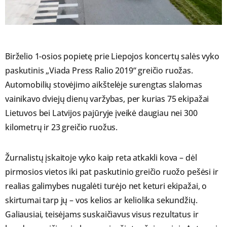
Birželio 1-osios popietę prie Liepojos koncertų salės vyko
paskutinis „Viada Press Ralio 2019“ greičio ruožas.
Automobilių stovėjimo aikštelėje surengtas slalomas
vainikavo dviejų dienų varžybas, per kurias 75 ekipažai
Lietuvos bei Latvijos pajūryje įveikė daugiau nei 300
kilometrų ir 23 greičio ruožus.
Žurnalistų įskaitoje vyko kaip reta atkakli kova – dėl
pirmosios vietos iki pat paskutinio greičio ruožo pešėsi ir
realias galimybes nugalėti turėjo net keturi ekipažai, o
skirtumai tarp jų – vos kelios ar keliolika sekundžių.
Galiausiai, teisėjams suskaičiavus visus rezultatus ir