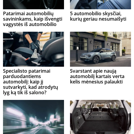
Patarimai automobilių
5 automobilio skysčiai,
savininkams, kaip išvengti
kurių geriau nesumaišyti
vagystės iš automobilio
Specialisto patarimai
Svarstant apie naują
parduodantiems
automobilį kartais verta
automobilį: kaip jį
kelis mėnesius palaukti
sutvarkyti, kad atrodytų
lyg ką tik iš salono?