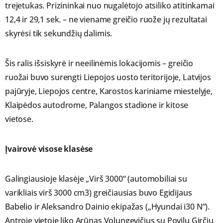
trejetukas. Prizininkai nuo nugalėtojo atsiliko atitinkamai
12,4 ir 29,1 sek. – ne viename greičio ruože jų rezultatai
skyrėsi tik sekundžių dalimis.
Šis ralis išsiskyrė ir neeilinėmis lokacijomis – greičio
ruožai buvo surengti Liepojos uosto teritorijoje, Latvijos
pajūryje, Liepojos centre, Karostos kariniame miestelyje,
Klaipėdos autodrome, Palangos stadione ir kitose
vietose.
Įvairovė visose klasėse
Galingiausioje klasėje „Virš 3000“ (automobiliai su
varikliais virš 3000 cm3) greičiausias buvo Egidijaus
Babelio ir Aleksandro Dainio ekipažas („Hyundai i30 N“).
Antroje vietoje liko Arūnas Volungevičius su Povilu Girčiu