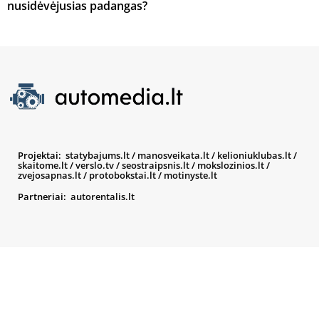
nusidėvėjusias padangas?
Projektai:
statybajums.lt
/
manosveikata.lt
/
kelioniuklubas.lt
/
skaitome.lt
/
verslo.tv
/
seostraipsnis.lt
/
mokslozinios.lt
/
zvejosapnas.lt
/
protobokstai.lt
/
motinyste.lt
Partneriai:
autorentalis.lt