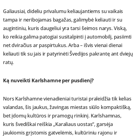
Galiausiai, dideliu privalumu keliaujantiems su vaikais
tampa ir neribojamas bagažas, galimybė keliauti ir su
augintiniu, kuris daugeliui yra tarsi šeimos narys. Viską,
ko reikia galima patogiai susitalpinti į automobilį, pasiimti
net dviračius ar paspirtukus. Arba – išvis vienai dienai
keliauti tik su jais ir patyrinėti Švedijos pakrantę ant dviejų
ratų.
Ką nuveikti Karlshamne per pusdienį?
Nors Karlshamne vienadieniai turistai praleidžia tik kelias
valandas, šis jaukus, žavingas miestas siūlo kompaktišką,
bet įdomų kultūros ir pramogų rinkinį. Karlshamnas,
kuris švediškai reiškia „Karaliaus uostas“, garsėja
jaukiomis grįstomis gatvelėmis, kultūriniu rajonu ir