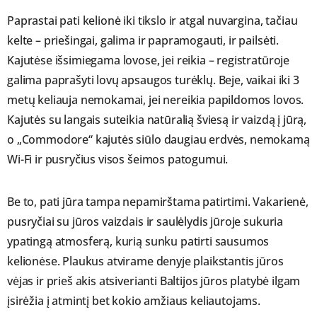
Paprastai pati kelionė iki tikslo ir atgal nuvargina, tačiau
kelte – priešingai, galima ir papramogauti, ir pailsėti.
Kajutėse išsimiegama lovose, jei reikia – registratūroje
galima paprašyti lovų apsaugos turėklų. Beje, vaikai iki 3
metų keliauja nemokamai, jei nereikia papildomos lovos.
Kajutės su langais suteikia natūralią šviesą ir vaizdą į jūrą,
o „Commodore“ kajutės siūlo daugiau erdvės, nemokamą
Wi-Fi ir pusryčius visos šeimos patogumui.
Be to, pati jūra tampa nepamirštama patirtimi. Vakarienė,
pusryčiai su jūros vaizdais ir saulėlydis jūroje sukuria
ypatingą atmosferą, kurią sunku patirti sausumos
kelionėse. Plaukus atvirame denyje plaikstantis jūros
vėjas ir prieš akis atsiverianti Baltijos jūros platybė ilgam
įsirėžia į atmintį bet kokio amžiaus keliautojams.