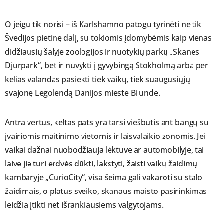
O jeigu tik norisi – iš Karlshamno patogu tyrinėti ne tik
Švedijos pietinę dalį, su tokiomis įdomybėmis kaip vienas
didžiausių šalyje zoologijos ir nuotykių parkų „Skanes
Djurpark“, bet ir nuvykti į gyvybingą Stokholmą arba per
kelias valandas pasiekti tiek vaikų, tiek suaugusiųjų
svajonę Legolendą Danijos mieste Bilunde.
Antra vertus, keltas pats yra tarsi viešbutis ant bangų su
įvairiomis maitinimo vietomis ir laisvalaikio zonomis. Jei
vaikai dažnai nuobodžiauja lėktuve ar automobilyje, tai
laive jie turi erdvės dūkti, lakstyti, žaisti vaikų žaidimų
kambaryje „CurioCity“, visa šeima gali vakaroti su stalo
žaidimais, o platus sveiko, skanaus maisto pasirinkimas
leidžia įtikti net išrankiausiems valgytojams.