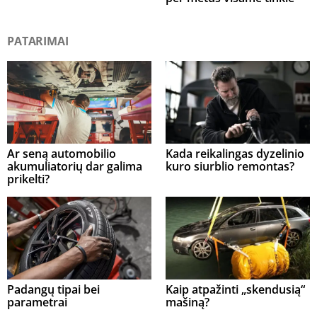
PATARIMAI
Ar seną automobilio
Kada reikalingas dyzelinio
akumuliatorių dar galima
kuro siurblio remontas?
prikelti?
Padangų tipai bei
Kaip atpažinti „skendusią“
parametrai
mašiną?