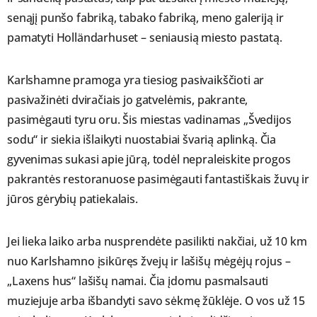
senąjį punšo fabriką, tabako fabriką, meno galeriją ir
pamatyti Holländarhuset – seniausią miesto pastatą.
Karlshamne pramoga yra tiesiog pasivaikščioti ar
pasivažinėti dviračiais jo gatvelėmis, pakrante,
pasimėgauti tyru oru. Šis miestas vadinamas „Švedijos
sodu“ ir siekia išlaikyti nuostabiai švarią aplinką. Čia
gyvenimas sukasi apie jūrą, todėl nepraleiskite progos
pakrantės restoranuose pasimėgauti fantastiškais žuvų ir
jūros gėrybių patiekalais.
Jei lieka laiko arba nusprendėte pasilikti nakčiai, už 10 km
nuo Karlshamno įsikūręs žvejų ir lašišų mėgėjų rojus –
„Laxens hus“ lašišų namai. Čia įdomu pasmalsauti
muziejuje arba išbandyti savo sėkmę žūklėje. O vos už 15