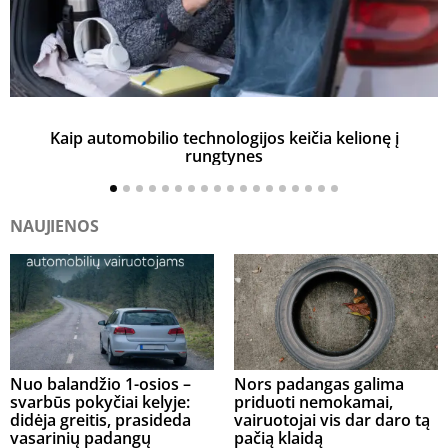
Kaip automobilio technologijos keičia kelionę į
rungtynes
NAUJIENOS
Nuo balandžio 1-osios –
Nors padangas galima
svarbūs pokyčiai kelyje:
priduoti nemokamai,
didėja greitis, prasideda
vairuotojai vis dar daro tą
vasarinių padangų
pačią klaidą