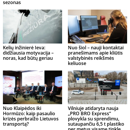
sezonas
Kelių inžinierė Ieva:
Nuo šiol – nauji kontaktai
didžiausia motyvacija –
pranešimams apie kliūtis
noras, kad būtų geriau
valstybinės reikšmės
keliuose
Nuo Klaipėdos iki
Vilniuje atidaryta nauja
Hormūzo: kaip pasaulio
„PRO BRO Express“
krizės perbraižo Lietuvos
plovykla su sprendimu,
transportą?
sutaupančiu 6,5 t plastiko
per metus visame tinkle