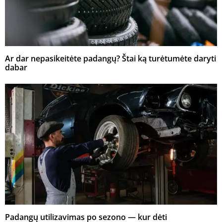
Ar dar nepasikeitėte padangų? Štai ką turėtumėte daryti
dabar
Padangų utilizavimas po sezono — kur dėti