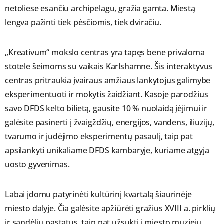
netoliese esančiu archipelagu, gražia gamta. Miestą
lengva pažinti tiek pėsčiomis, tiek dviračiu.
„Kreativum“ mokslo centras yra tapęs bene privaloma
stotele šeimoms su vaikais Karlshamne. Šis interaktyvus
centras pritraukia įvairaus amžiaus lankytojus galimybe
eksperimentuoti ir mokytis žaidžiant. Kasoje parodžius
savo DFDS kelto bilietą, gausite 10 % nuolaidą įėjimui ir
galėsite pasinerti į žvaigždžių, energijos, vandens, iliuzijų,
tvarumo ir judėjimo eksperimentų pasaulį, taip pat
apsilankyti unikaliame DFDS kambaryje, kuriame atgyja
uosto gyvenimas.
Labai įdomu patyrinėti kultūrinį kvartalą šiaurinėje
miesto dalyje. Čia galėsite apžiūrėti gražius XVIII a. pirklių
ir sandėlių pastatus, taip pat užsukti į miesto muziejų,