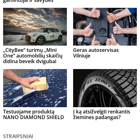
gamintojai ir savybės
„CityBee“ turimų „Mini
Geras autoservisas
One“ automobilių skaičių
Vilniuje
didina beveik dvigubai
Testuojame produktą
Į ką atsižvelgti renkantis
NANO DIAMOND SHIELD
žiemines padangas?
STRAIPSNIAI