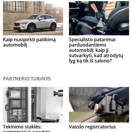
Kaip nusipirkti patikimą
Specialisto patarimai
automobilį
parduodantiems
automobilį: kaip jį
sutvarkyti, kad atrodytų
lyg ką tik iš salono?
PARTNERIO TURINYS
Tekinimo staklės:
Vaizdo registratorius