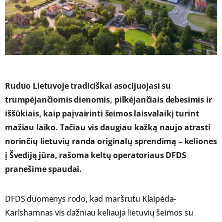
Ruduo Lietuvoje tradiciškai asocijuojasi su
trumpėjančiomis dienomis, pilkėjančiais debesimis ir
iššūkiais, kaip paįvairinti šeimos laisvalaikį turint
mažiau laiko. Tačiau vis daugiau kažką naujo atrasti
norinčių lietuvių randa originalų sprendimą – keliones
į Švediją jūra, rašoma keltų operatoriaus DFDS
pranešime spaudai.
DFDS duomenys rodo, kad maršrutu Klaipėda-
Karlshamnas vis dažniau keliauja lietuvių šeimos su