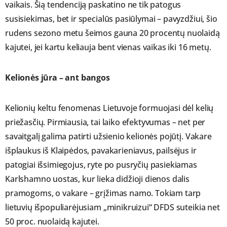
vaikais. Šią tendenciją paskatino ne tik patogus
susisiekimas, bet ir specialūs pasiūlymai – pavyzdžiui, šio
rudens sezono metu šeimos gauna 20 procentų nuolaidą
kajutei, jei kartu keliauja bent vienas vaikas iki 16 metų.
Kelionės jūra – ant bangos
Kelionių keltu fenomenas Lietuvoje formuojasi dėl kelių
priežasčių. Pirmiausia, tai laiko efektyvumas – net per
savaitgalį galima patirti užsienio kelionės pojūtį. Vakare
išplaukus iš Klaipėdos, pavakarieniavus, pailsėjus ir
patogiai išsimiegojus, ryte po pusryčių pasiekiamas
Karlshamno uostas, kur lieka didžioji dienos dalis
pramogoms, o vakare – grįžimas namo. Tokiam tarp
lietuvių išpopuliarėjusiam „minikruizui“ DFDS suteikia net
50 proc. nuolaidą kajutei.