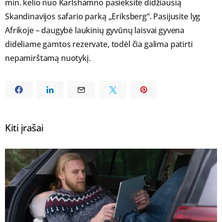
min. kelio nuo Karlshamno pasieksite didžiausią
Skandinavijos safario parką „Eriksberg“. Pasijusite lyg
Afrikoje – daugybė laukinių gyvūnų laisvai gyvena
dideliame gamtos rezervate, todėl čia galima patirti
nepamirštamą nuotykį.
Kiti įrašai