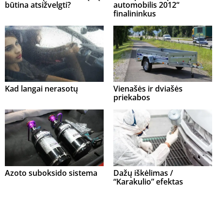
būtina atsižvelgti?
automobilis 2012“
finalininkus
Kad langai nerasotų
Vienašės ir dviašės
priekabos
Azoto suboksido sistema
Dažų iškėlimas /
“Karakulio” efektas