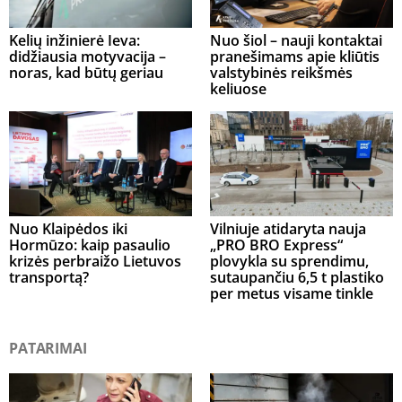
Kelių inžinierė Ieva:
Nuo šiol – nauji kontaktai
didžiausia motyvacija –
pranešimams apie kliūtis
noras, kad būtų geriau
valstybinės reikšmės
keliuose
Nuo Klaipėdos iki
Vilniuje atidaryta nauja
Hormūzo: kaip pasaulio
„PRO BRO Express“
krizės perbraižo Lietuvos
plovykla su sprendimu,
transportą?
sutaupančiu 6,5 t plastiko
per metus visame tinkle
PATARIMAI