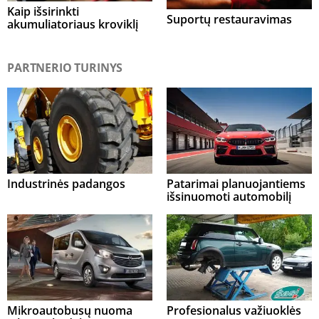
Kaip išsirinkti
Suportų restauravimas
akumuliatoriaus kroviklį
PARTNERIO TURINYS
Industrinės padangos
Patarimai planuojantiems
išsinuomoti automobilį
Mikroautobusų nuoma
Profesionalus važiuoklės