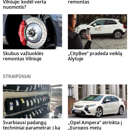
Vilniuje: kodėl verta
remontas
nuomotis?
Skubus važiuoklės
„CityBee“ pradeda veiklą
remontas Vilniuje
Alytuje
STRAIPSNIAI
Svarbiausi padangų
„Opel Ampera“ atrinkta į
techniniai parametrai: į ką
„Europos metų