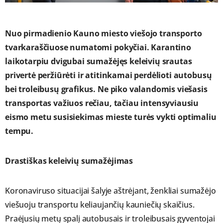
Nuo pirmadienio Kauno miesto viešojo transporto
tvarkaraščiuose numatomi pokyčiai. Karantino
laikotarpiu dvigubai sumažėjęs keleivių srautas
privertė peržiūrėti ir atitinkamai perdėlioti autobusų
bei troleibusų grafikus. Ne piko valandomis viešasis
transportas važiuos rečiau, tačiau intensyviausiu
eismo metu susisiekimas mieste turės vykti optimaliu
tempu.
Drastiškas keleivių sumažėjimas
Koronaviruso situacijai šalyje aštrėjant, ženkliai sumažėjo
viešuoju transportu keliaujančių kauniečių skaičius.
Praėjusių metų spalį autobusais ir troleibusais gyventojai