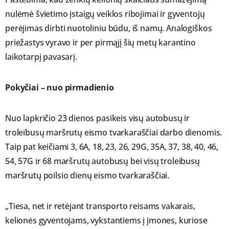
nulėmė švietimo įstaigų veiklos ribojimai ir gyventojų
perėjimas dirbti nuotoliniu būdu, iš namų. Analogiškos
priežastys vyravo ir per pirmąjį šių metų karantino
laikotarpį pavasarį.
Pokyčiai – nuo pirmadienio
Nuo lapkričio 23 dienos pasikeis visų autobusų ir
troleibusų maršrutų eismo tvarkaraščiai darbo dienomis.
Taip pat keičiami 3, 6A, 18, 23, 26, 29G, 35A, 37, 38, 40, 46,
54, 57G ir 68 maršrutų autobusų bei visų troleibusų
maršrutų poilsio dienų eismo tvarkaraščiai.
„Tiesa, net ir retėjant transporto reisams vakarais,
kelionės gyventojams, vykstantiems į įmones, kuriose