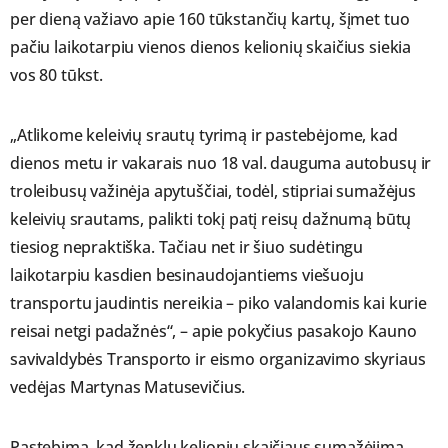
per dieną važiavo apie 160 tūkstančių kartų, šįmet tuo
pačiu laikotarpiu vienos dienos kelionių skaičius siekia
vos 80 tūkst.
„Atlikome keleivių srautų tyrimą ir pastebėjome, kad
dienos metu ir vakarais nuo 18 val. dauguma autobusų ir
troleibusų važinėja apytuščiai, todėl, stipriai sumažėjus
keleivių srautams, palikti tokį patį reisų dažnumą būtų
tiesiog nepraktiška. Tačiau net ir šiuo sudėtingu
laikotarpiu kasdien besinaudojantiems viešuoju
transportu jaudintis nereikia – piko valandomis kai kurie
reisai netgi padažnės“, – apie pokyčius pasakojo Kauno
savivaldybės Transporto ir eismo organizavimo skyriaus
vedėjas Martynas Matusevičius.
Pastebima, kad ženklų kelionių skaičiaus sumažėjimą