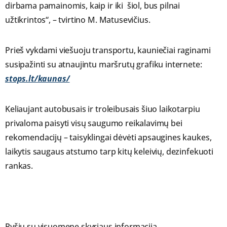
dirbama pamainomis, kaip ir iki šiol, bus pilnai
užtikrintos“, – tvirtino M. Matusevičius.
Prieš vykdami viešuoju transportu, kauniečiai raginami
susipažinti su atnaujintu maršrutų grafiku internete:
stops.lt/kaunas/
Keliaujant autobusais ir troleibusais šiuo laikotarpiu
privaloma paisyti visų saugumo reikalavimų bei
rekomendacijų – taisyklingai dėvėti apsaugines kaukes,
laikytis saugaus atstumo tarp kitų keleivių, dezinfekuoti
rankas.
Ryšių su visuomene skyriaus informacija