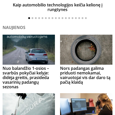
Kaip automobilio technologijos keičia kelionę į
rungtynes
NAUJIENOS
Nuo balandžio 1-osios –
Nors padangas galima
svarbūs pokyčiai kelyje:
priduoti nemokamai,
didėja greitis, prasideda
vairuotojai vis dar daro tą
vasarinių padangų
pačią klaidą
sezonas