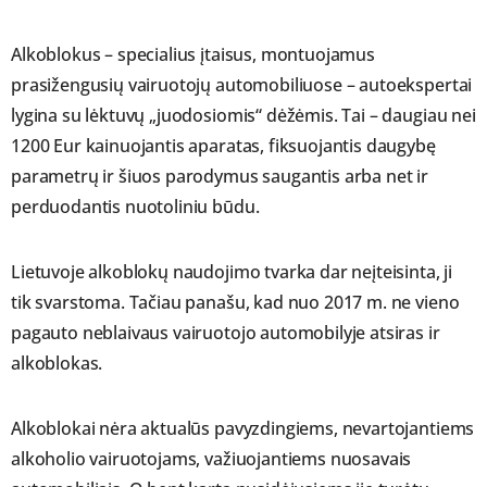
Alkoblokus – specialius įtaisus, montuojamus
prasižengusių vairuotojų automobiliuose – autoekspertai
lygina su lėktuvų „juodosiomis“ dėžėmis. Tai – daugiau nei
1200 Eur kainuojantis aparatas, fiksuojantis daugybę
parametrų ir šiuos parodymus saugantis arba net ir
perduodantis nuotoliniu būdu.
Lietuvoje alkoblokų naudojimo tvarka dar neįteisinta, ji
tik svarstoma. Tačiau panašu, kad nuo 2017 m. ne vieno
pagauto neblaivaus vairuotojo automobilyje atsiras ir
alkoblokas.
Alkoblokai nėra aktualūs pavyzdingiems, nevartojantiems
alkoholio vairuotojams, važiuojantiems nuosavais