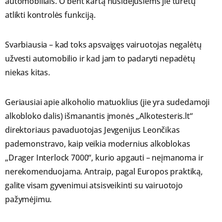
automobiliais. O bent kartą nusidėjusiems jie turėtų
atlikti kontrolės funkciją.
Svarbiausia – kad toks apsvaigęs vairuotojas negalėtų
užvesti automobilio ir kad jam to padaryti nepadėtų
niekas kitas.
Geriausiai apie alkoholio matuoklius (jie yra sudedamoji
alkobloko dalis) išmanantis įmonės „Alkotesteris.lt“
direktoriaus pavaduotojas Jevgenijus Leončikas
pademonstravo, kaip veikia modernius alkoblokas
„Drager Interlock 7000“, kurio apgauti – neįmanoma ir
nerekomenduojama. Antraip, pagal Europos praktiką,
galite visam gyvenimui atsisveikinti su vairuotojo
pažymėjimu.