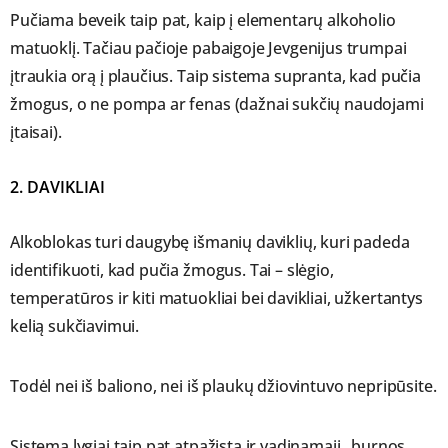
Pučiama beveik taip pat, kaip į elementarų alkoholio
matuoklį. Tačiau pačioje pabaigoje Jevgenijus trumpai
įtraukia orą į plaučius. Taip sistema supranta, kad pučia
žmogus, o ne pompa ar fenas (dažnai sukčių naudojami
įtaisai).
2. DAVIKLIAI
Alkoblokas turi daugybę išmanių daviklių, kuri padeda
identifikuoti, kad pučia žmogus. Tai – slėgio,
temperatūros ir kiti matuokliai bei davikliai, užkertantys
kelią sukčiavimui.
Todėl nei iš baliono, nei iš plaukų džiovintuvo nepripūsite.
Sistema lygiai taip pat atpažįsta ir vadinamąjį „burnos