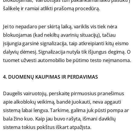
blokuojamas, vairuotojas turi pakankamai laiko pasukti į
šalikelę ir ramiai atlikti prašomą procedūrą.
Jei to nepadaro per skirtą laiką, variklis vis tiek nėra
blokuojamas (kad nekiltų avarinių situacijų), tačiau
įsijungia garsinė signalizacija, taip atkreipianti kitų eismo
dalyvių dėmesį. Signalizacija nutyla tik išjungus degimą. O
tuomet užvesti automobilio be pūtimo testo neįmanoma.
4. DUOMENŲ KAUPIMAS IR PERDAVIMAS
Daugelis vairuotojų, perskaitę pirmuosius pranešimus
apie alkoblokų veikimą, bandė juokauti, neva apgauti
sistemą labai lengva. Tarkime, galima juk pūsti pompa ar
bala žino kuo. Kaip jau buvo rašyta, išmani daviklių
sistema tokius pokštus iškart atpažįsta.