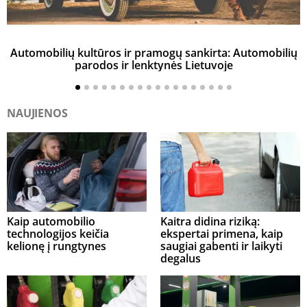
Automobilių kultūros ir pramogų sankirta: Automobilių
parodos ir lenktynės Lietuvoje
NAUJIENOS
Kaip automobilio
Kaitra didina riziką:
technologijos keičia
ekspertai primena, kaip
kelionę į rungtynes
saugiai gabenti ir laikyti
degalus