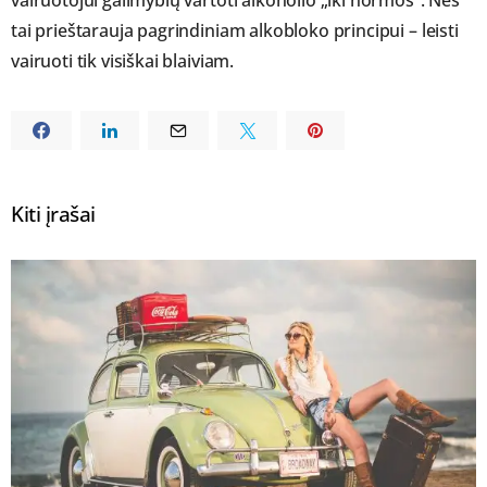
vairuotojui galimybių vartoti alkoholio „iki normos“. Nes
tai prieštarauja pagrindiniam alkobloko principui – leisti
vairuoti tik visiškai blaiviam.
Kiti įrašai