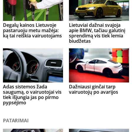
Degalų kainos Lietuvoje
Lietuviai dažnai svajoja
pastaruoju metu mažėja:
apie BMW, tačiau galutinį
ką tai reiškia vairuotojams
sprendimą vis tiek lemia
biudžetas
Adas sistemos žada
Dažniausi ginčai tarp
saugumą, o vairuotojai vis
vairuotojų po avarijos
tiek išjungia jas po pirmo
pypsėjimo
PATARIMAI