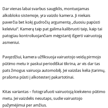
Dar vienas labai svarbus saugiklis, montuojamas
alkobloko sistemoje, yra vaizdo kamera. Ji niekais
paverčia bet kokį gudročių argumentą „duosiu papūsti
keleiviui“. Kamerą taip pat galima kalibruoti taip, kaip tai
patogiau kontroliuojančiam mėgstantį išgerti vairuotoją
asmeniui.
Pavyzdžiui, kamera užfiksuoja vairuotojo veidą pirmojo
pūtimo metu ir paskui periodiškai tikrina, ar vis dar tas
pats žmogus vairuoja automobilį. Jei vaizdas kelia įtarimų,
prašoma pūsti į alkotesterį pakartotinai.
Kitas variantas – fotografuoti vairuotoją kiekvieno pūtimo
metu. Jei vaizdelis nesutaps, sudie vairuotojo
pažymėjimui per amžius.