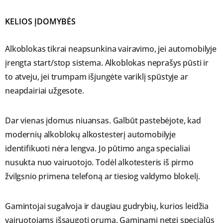
KELIOS ĮDOMYBĖS
Alkoblokas tikrai neapsunkina vairavimo, jei automobilyje
įrengta start/stop sistema. Alkoblokas neprašys pūsti ir
to atveju, jei trumpam išjungėte variklį spūstyje ar
neapdairiai užgesote.
Dar vienas įdomus niuansas. Galbūt pastebėjote, kad
modernių alkoblokų alkostesterį automobilyje
identifikuoti nėra lengva. Jo pūtimo anga specialiai
nusukta nuo vairuotojo. Todėl alkotesteris iš pirmo
žvilgsnio primena telefoną ar tiesiog valdymo blokelį.
Gamintojai sugalvoja ir daugiau gudrybių, kurios leidžia
vairuotojams išsaugoti orumą. Gaminami netgi specialūs