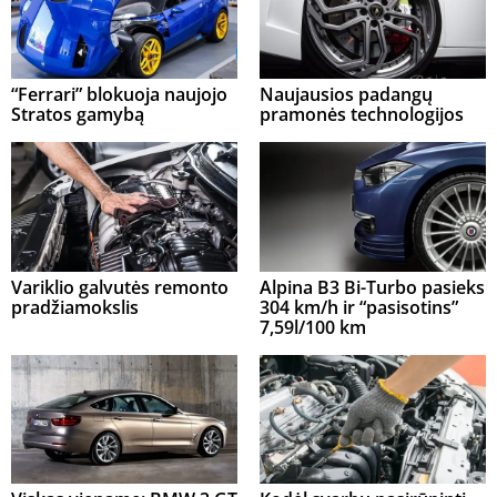
“Ferrari” blokuoja naujojo
Naujausios padangų
Stratos gamybą
pramonės technologijos
Variklio galvutės remonto
Alpina B3 Bi-Turbo pasieks
pradžiamokslis
304 km/h ir “pasisotins”
7,59l/100 km