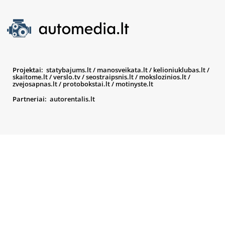
Projektai:
statybajums.lt
/
manosveikata.lt
/
kelioniuklubas.lt
/
skaitome.lt
/
verslo.tv
/
seostraipsnis.lt
/
mokslozinios.lt
/
zvejosapnas.lt
/
protobokstai.lt
/
motinyste.lt
Partneriai:
autorentalis.lt