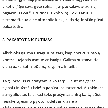
alkoholį“ (jei suvalgėte saldainį ar paskalavote burną
higieniniu skysčiu, turinčiu alkoholio). Tokiu atveju
sistema fiksuoja ne alkoholio kiekį, o klaidą. Ir siūlo pūsti
pakartotinai.
3. PAKARTOTINIS PŪTIMAS
Alkobloką galima sureguliuoti taip, kaip nori vairuotoją
kontroliuojantis asmuo ar įstaiga. Galima nustatyti tik
vieną pakartotinį pūtimą, o galima ir kelis.
Taigi, praėjus nustatytam laiko tarpui, sistema garso
signalu ir užrašu kviečia papūsti pakartotinai. Alkoblokas
sureguliuotas taip, kad toks prašymas antrą kartą pūsti
nesukeltų eismo įvykio. Todėl variklis nėra