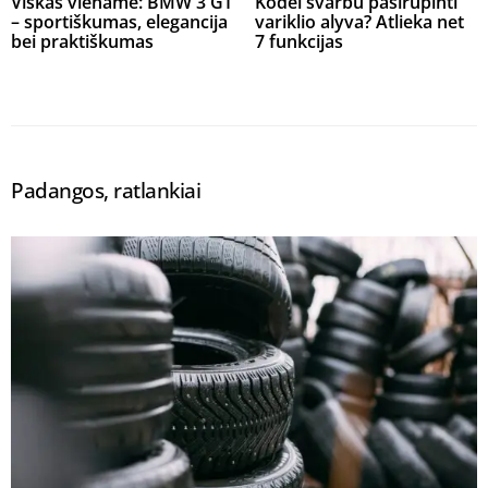
Viskas viename: BMW 3 GT
Kodėl svarbu pasirūpinti
– sportiškumas, elegancija
variklio alyva? Atlieka net
bei praktiškumas
7 funkcijas
Padangos, ratlankiai