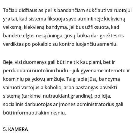
Tačiau didžiausias peilis bandančiam sukčiauti vairuotojui
yra tai, kad sistema fiksuoja savo atmintinėje kiekvieną
veiksmą, kiekvieną bandymą. Jei bus užfiksuota, kad
bandėte elgtis nesąžiningai, jūsų laukia dar griežtesnis
verdiktas po pokalbio su kontroliuojančiu asmeniu.
Beje, visi duomenys gali būti ne tik kaupiami, bet ir
perduodami nuotoliniu būdu – juk gyvename interneto ir
kosminių palydovų amžiuje. Taigi apie jūsų bandymą
vairuoti vartojus alkoholio, arba pastangas paveikti
sistemą (tarkime, nutraukiant grandinę), policija,
socialinis darbuotojas ar įmonės administratorius gali
būti informuoti akimirksniu.
5. KAMERA