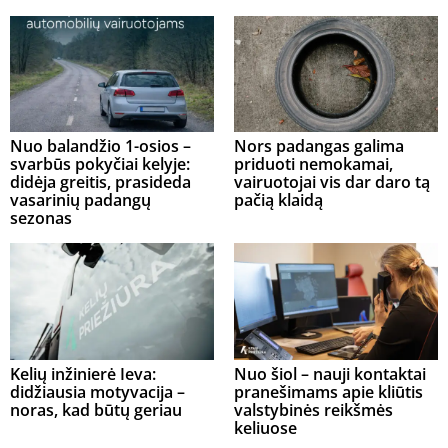
Nuo balandžio 1-osios –
Nors padangas galima
svarbūs pokyčiai kelyje:
priduoti nemokamai,
didėja greitis, prasideda
vairuotojai vis dar daro tą
vasarinių padangų
pačią klaidą
sezonas
Kelių inžinierė Ieva:
Nuo šiol – nauji kontaktai
didžiausia motyvacija –
pranešimams apie kliūtis
noras, kad būtų geriau
valstybinės reikšmės
keliuose