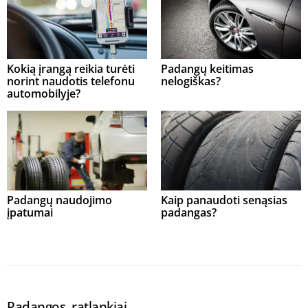
Kokią įrangą reikia turėti
Padangų keitimas
norint naudotis telefonu
nelogiškas?
automobilyje?
Padangų naudojimo
Kaip panaudoti senąsias
įpatumai
padangas?
Padangos, ratlankiai