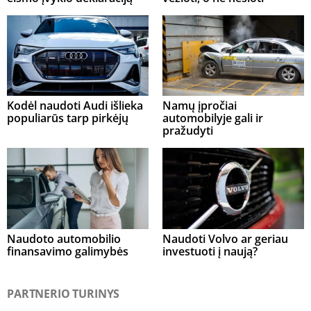
Kodėl naudoti Audi išlieka
Namų įpročiai
populiarūs tarp pirkėjų
automobilyje gali ir
pražudyti
Naudoto automobilio
Naudoti Volvo ar geriau
finansavimo galimybės
investuoti į naują?
PARTNERIO TURINYS