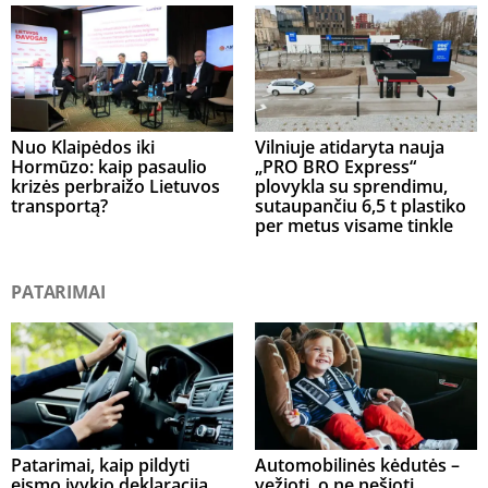
Nuo Klaipėdos iki
Vilniuje atidaryta nauja
Hormūzo: kaip pasaulio
„PRO BRO Express“
krizės perbraižo Lietuvos
plovykla su sprendimu,
transportą?
sutaupančiu 6,5 t plastiko
per metus visame tinkle
PATARIMAI
Patarimai, kaip pildyti
Automobilinės kėdutės –
eismo įvykio deklaraciją
vežioti, o ne nešioti