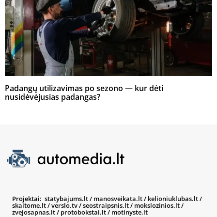
Padangų utilizavimas po sezono — kur dėti
nusidėvėjusias padangas?
Projektai:
statybajums.lt
/
manosveikata.lt
/
kelioniuklubas.lt
/
skaitome.lt
/
verslo.tv
/
seostraipsnis.lt
/
mokslozinios.lt
/
zvejosapnas.lt
/
protobokstai.lt
/
motinyste.lt