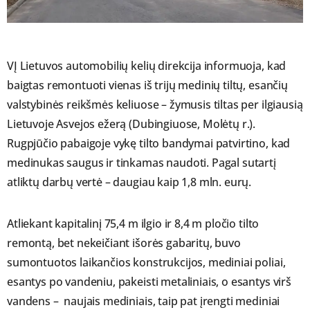
VĮ Lietuvos automobilių kelių direkcija informuoja, kad
baigtas remontuoti vienas iš trijų medinių tiltų, esančių
valstybinės reikšmės keliuose – žymusis tiltas per ilgiausią
Lietuvoje Asvejos ežerą (Dubingiuose, Molėtų r.).
Rugpjūčio pabaigoje vykę tilto bandymai patvirtino, kad
medinukas saugus ir tinkamas naudoti. Pagal sutartį
atliktų darbų vertė – daugiau kaip 1,8 mln. eurų.
Atliekant kapitalinį 75,4 m ilgio ir 8,4 m pločio tilto
remontą, bet nekeičiant išorės gabaritų, buvo
sumontuotos laikančios konstrukcijos, mediniai poliai,
esantys po vandeniu, pakeisti metaliniais, o esantys virš
vandens – naujais mediniais, taip pat įrengti mediniai