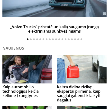
„Volvo Trucks“ pristatė unikalią saugumo įrangą
elektriniams sunkvežimiams
NAUJIENOS
Kaip automobilio
Kaitra didina riziką:
technologijos keičia
ekspertai primena, kaip
kelionę į rungtynes
saugiai gabenti ir laikyti
degalus