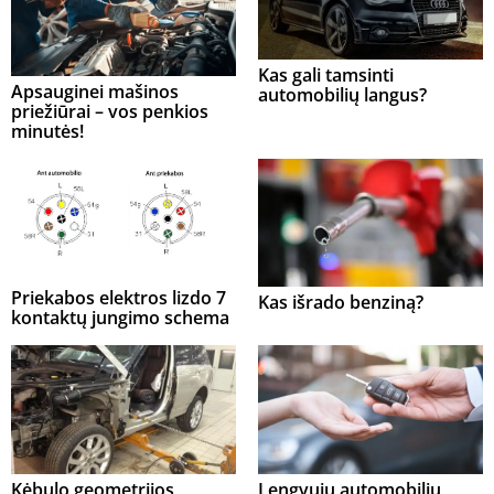
Kas gali tamsinti
Apsauginei mašinos
automobilių langus?
priežiūrai – vos penkios
minutės!
Priekabos elektros lizdo 7
Kas išrado benziną?
kontaktų jungimo schema
Kėbulo geometrijos
Lengvųjų automobilių