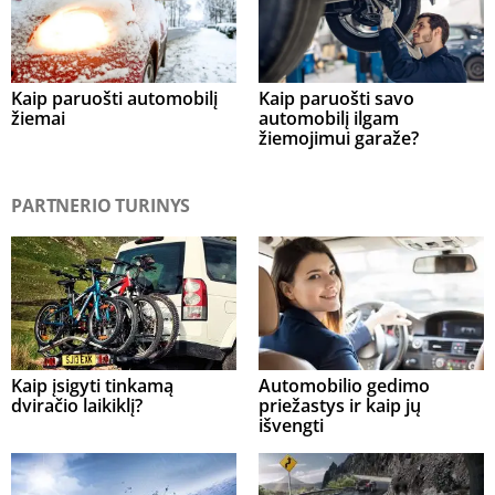
Kaip paruošti automobilį
Kaip paruošti savo
žiemai
automobilį ilgam
žiemojimui garaže?
PARTNERIO TURINYS
Kaip įsigyti tinkamą
Automobilio gedimo
dviračio laikiklį?
priežastys ir kaip jų
išvengti