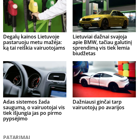
Degalų kainos Lietuvoje
Lietuviai dažnai svajoja
pastaruoju metu mažėja:
apie BMW, tačiau galutinį
ką tai reiškia vairuotojams
sprendimą vis tiek lemia
biudžetas
Adas sistemos žada
Dažniausi ginčai tarp
saugumą, o vairuotojai vis
vairuotojų po avarijos
tiek išjungia jas po pirmo
pypsėjimo
PATARIMAI