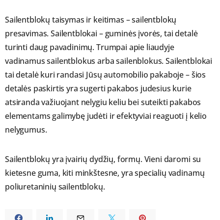
Sailentblokų taisymas ir keitimas – sailentblokų
presavimas. Sailentblokai – guminės įvorės, tai detalė
turinti daug pavadinimų. Trumpai apie liaudyje
vadinamus sailentblokus arba sailenblokus. Sailentblokai
tai detalė kuri randasi Jūsų automobilio pakaboje – šios
detalės paskirtis yra sugerti pakabos judesius kurie
atsiranda važiuojant nelygiu keliu bei suteikti pakabos
elementams galimybę judėti ir efektyviai reaguoti į kelio
nelygumus.
Sailentblokų yra įvairių dydžių, formų. Vieni daromi su
kietesne guma, kiti minkštesne, yra specialių vadinamų
poliuretaninių sailentblokų.