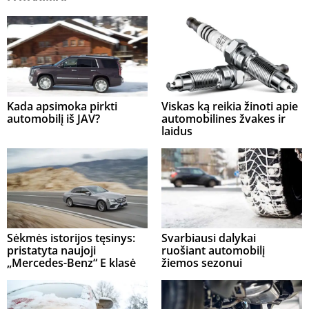
Kada apsimoka pirkti
Viskas ką reikia žinoti apie
automobilį iš JAV?
automobilines žvakes ir
laidus
Sėkmės istorijos tęsinys:
Svarbiausi dalykai
pristatyta naujoji
ruošiant automobilį
„Mercedes-Benz“ E klasė
žiemos sezonui