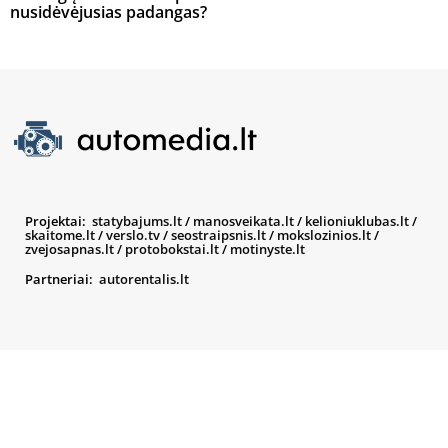
nusidėvėjusias padangas?
Projektai:
statybajums.lt
/
manosveikata.lt
/
kelioniuklubas.lt
/
skaitome.lt
/
verslo.tv
/
seostraipsnis.lt
/
mokslozinios.lt
/
zvejosapnas.lt
/
protobokstai.lt
/
motinyste.lt
Partneriai:
autorentalis.lt