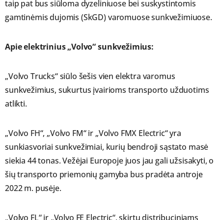
taip pat bus siūloma dyzeliniuose bei suskystintomis
gamtinėmis dujomis (SkGD) varomuose sunkvežimiuose.
Apie elektrinius „Volvo“ sunkvežimius:
„Volvo Trucks“ siūlo šešis vien elektra varomus
sunkvežimius, sukurtus įvairioms transporto užduotims
atlikti.
„Volvo FH“, „Volvo FM“ ir „Volvo FMX Electric“ yra
sunkiasvoriai sunkvežimiai, kurių bendroji sąstato masė
siekia 44 tonas. Vežėjai Europoje juos jau gali užsisakyti, o
šių transporto priemonių gamyba bus pradėta antroje
2022 m. pusėje.
„Volvo FL“ ir „Volvo FE Electric“, skirtų distribuciniams