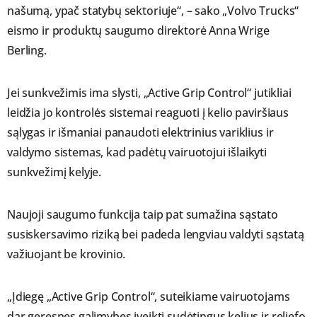
našumą, ypač statybų sektoriuje“, – sako „Volvo Trucks“
eismo ir produktų saugumo direktorė Anna Wrige
Berling.
Jei sunkvežimis ima slysti, „Active Grip Control“ jutikliai
leidžia jo kontrolės sistemai reaguoti į kelio paviršiaus
sąlygas ir išmaniai panaudoti elektrinius variklius ir
valdymo sistemas, kad padėtų vairuotojui išlaikyti
sunkvežimį kelyje.
Naujoji saugumo funkcija taip pat sumažina sąstato
susiskersavimo riziką bei padeda lengviau valdyti sąstatą
važiuojant be krovinio.
„Įdiegę „Active Grip Control“, suteikiame vairuotojams
dar geresnes galimybes įveikti sudėtingus kelius ir reljefo