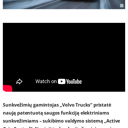
Sunkvežimių gamintojas „Volvo Trucks“ pristatė
naują patentuotą saugos funkciją elektriniams
sunkvežimiams – sukibimo valdymo sistemą „Active