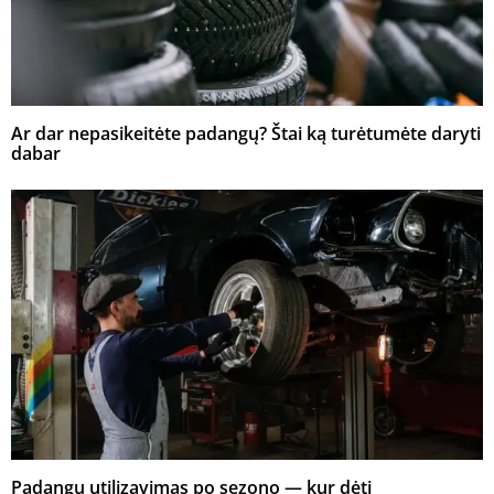
Ar dar nepasikeitėte padangų? Štai ką turėtumėte daryti
dabar
Padangų utilizavimas po sezono — kur dėti