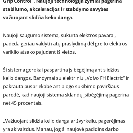
Grip Control“. Naujoji technologija žymiai pagerina
stabilumo, akceleracijos ir stabdymo savybes
važiuojant slidžia kelio danga.
Naujoji saugumo sistema, sukurta elektros pavarai,
padeda geriau valdyti ratų praslydimą dėl greito elektros
variklio atsako pajudant iš vietos.
Ši sistema gerokai paspartina įsibėgėjimą ant slidžios
kelio dangos. Bandymai su elektriniu „Volvo FH Electric“ ir
pakrauta puspriekabe ant blogo sukibimo paviršiaus
parodė, kad naujoji sistema sklandų įsibėgėjimą pagerina
net 45 procentais.
„Važiuojant slidžia kelio danga ar žvyrkeliu, pagerėjimas
yra akivaizdus. Manau, jog ši naujovė padidins darbo