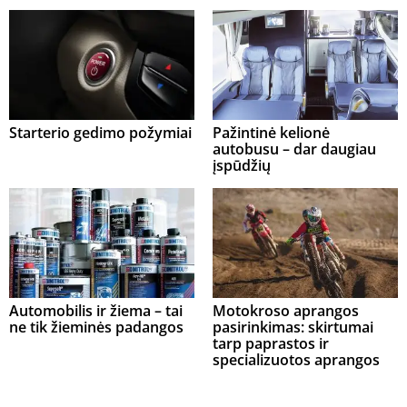
Starterio gedimo požymiai
Pažintinė kelionė
autobusu – dar daugiau
įspūdžių
Automobilis ir žiema – tai
Motokroso aprangos
ne tik žieminės padangos
pasirinkimas: skirtumai
tarp paprastos ir
specializuotos aprangos