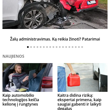
Žalų administravimas. Ką reikia žinoti? Patarimai
NAUJIENOS
Kaip automobilio
Kaitra didina riziką:
technologijos keičia
ekspertai primena, kaip
kelionę į rungtynes
saugiai gabenti ir laikyti
degalus