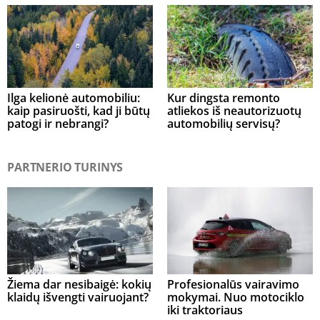
Ilga kelionė automobiliu:
Kur dingsta remonto
kaip pasiruošti, kad ji būtų
atliekos iš neautorizuotų
patogi ir nebrangi?
automobilių servisų?
PARTNERIO TURINYS
Žiema dar nesibaigė: kokių
Profesionalūs vairavimo
klaidų išvengti vairuojant?
mokymai. Nuo motociklo
iki traktoriaus