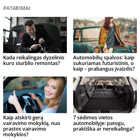
PATARIMAI
Kada reikalingas dyzelinio
Automobilių spalvos: kaip
kuro siurblio remontas?
sukuriamas futuristinis, o
kaip – prabangus įvaizdis?
Kaip atskirti gerą
7 sėdimos vietos
vairavimo mokyklą, nuo
automobilyje: patogu,
prastos vairavimo
praktiška ar nereikalinga?
mokyklos?