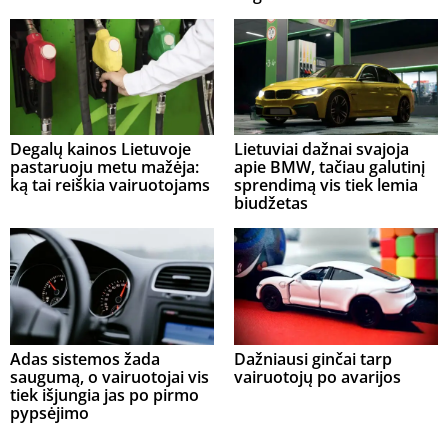
Degalų kainos Lietuvoje
Lietuviai dažnai svajoja
pastaruoju metu mažėja:
apie BMW, tačiau galutinį
ką tai reiškia vairuotojams
sprendimą vis tiek lemia
biudžetas
Adas sistemos žada
Dažniausi ginčai tarp
saugumą, o vairuotojai vis
vairuotojų po avarijos
tiek išjungia jas po pirmo
pypsėjimo