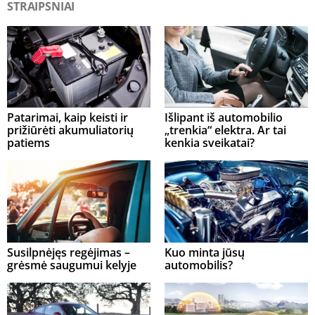
STRAIPSNIAI
Patarimai, kaip keisti ir
Išlipant iš automobilio
prižiūrėti akumuliatorių
„trenkia“ elektra. Ar tai
patiems
kenkia sveikatai?
Susilpnėjęs regėjimas –
Kuo minta jūsų
grėsmė saugumui kelyje
automobilis?