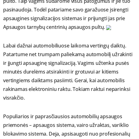
pulto. Taip vagims sudarome visus patogumus ir jie tuo
pasinaudoja. Todėl patariame savo garažuose įsirengti
apsaugines signalizacijos sistemas ir prijungti jas prie
Apsaugos tarnybų centrinių apsaugos pultų.
Labai dažnai automobiliuose laikoma vertingų daiktų.
Patartume net trumpam paliekamą automobilį užrakinti
ir įjungti apsauginę signalizaciją. Vagims užtenka pusės
minutės durelėms atsirakinti ir grotuvui ar kitiems
vertingiems daiktams pasiimti. Gerai, kai automobilis
rakinamas elektroniniu raktu. Tokiam raktui neparinksi
visrakčio.
Populiarios ir paprasčiausios automobilių apsaugos
priemonės – apsaugos sistema, vairo užraktas, variklio
blokavimo sistema. Deja, apsisaugoti nuo profesionalių