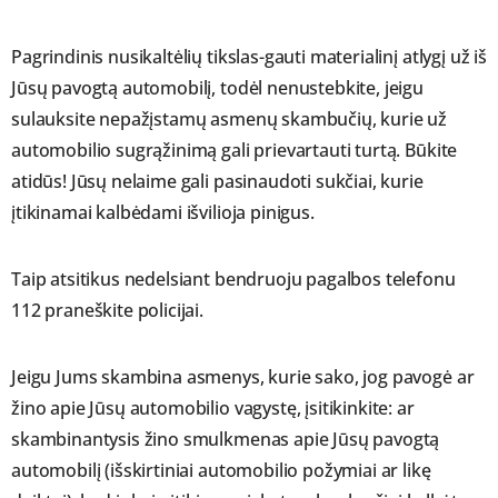
Pagrindinis nusikaltėlių tikslas-gauti materialinį atlygį už iš
Jūsų pavogtą automobilį, todėl nenustebkite, jeigu
sulauksite nepažįstamų asmenų skambučių, kurie už
automobilio sugrąžinimą gali prievartauti turtą. Būkite
atidūs! Jūsų nelaime gali pasinaudoti sukčiai, kurie
įtikinamai kalbėdami išvilioja pinigus.
Taip atsitikus nedelsiant bendruoju pagalbos telefonu
112 praneškite policijai.
Jeigu Jums skambina asmenys, kurie sako, jog pavogė ar
žino apie Jūsų automobilio vagystę, įsitikinkite: ar
skambinantysis žino smulkmenas apie Jūsų pavogtą
automobilį (išskirtiniai automobilio požymiai ar likę