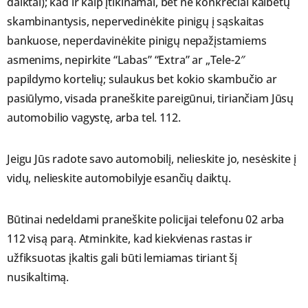
daiktai); kad ir kaip įtikinamai, bet ne konkrečiai kalbėtų
skambinantysis, nepervedinėkite pinigų į sąskaitas
bankuose, neperdavinėkite pinigų nepažįstamiems
asmenims, nepirkite “Labas” “Extra” ar „Tele-2″
papildymo kortelių; sulaukus bet kokio skambučio ar
pasiūlymo, visada praneškite pareigūnui, tiriančiam Jūsų
automobilio vagystę, arba tel. 112.
Jeigu Jūs radote savo automobilį, nelieskite jo, nesėskite į
vidų, nelieskite automobilyje esančių daiktų.
Būtinai nedeldami praneškite policijai telefonu 02 arba
112 visą parą. Atminkite, kad kiekvienas rastas ir
užfiksuotas įkaltis gali būti lemiamas tiriant šį
nusikaltimą.