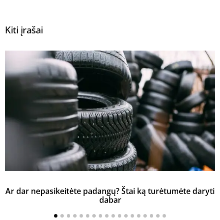
Kiti įrašai
Ar dar nepasikeitėte padangų? Štai ką turėtumėte daryti
K
dabar