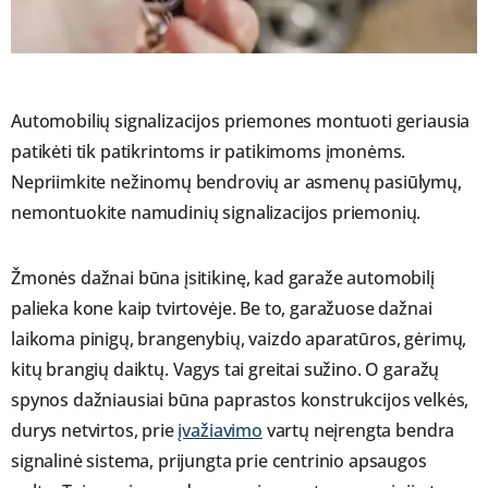
Automobilių signalizacijos priemones montuoti geriausia
patikėti tik patikrintoms ir patikimoms įmonėms.
Nepriimkite nežinomų bendrovių ar asmenų pasiūlymų,
nemontuokite namudinių signalizacijos priemonių.
Žmonės dažnai būna įsitikinę, kad garaže automobilį
palieka kone kaip tvirtovėje. Be to, garažuose dažnai
laikoma pinigų, brangenybių, vaizdo aparatūros, gėrimų,
kitų brangių daiktų. Vagys tai greitai sužino. O garažų
spynos dažniausiai būna paprastos konstrukcijos velkės,
durys netvirtos, prie
įvažiavimo
vartų neįrengta bendra
signalinė sistema, prijungta prie centrinio apsaugos