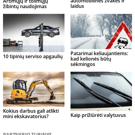
automobilines žvakes ir
Artimųjų ir tolimųjų
laidus
žibintų naudojimas
Patarimai keliaujantiems:
10 tipinių serviso apgaulių
kad kelionės būtų
sėkmingos
Kokius darbus gali atlikti
Kaip prižiūrėti valytuvus
mini ekskavatorius?
PARTNERIO TURINYS