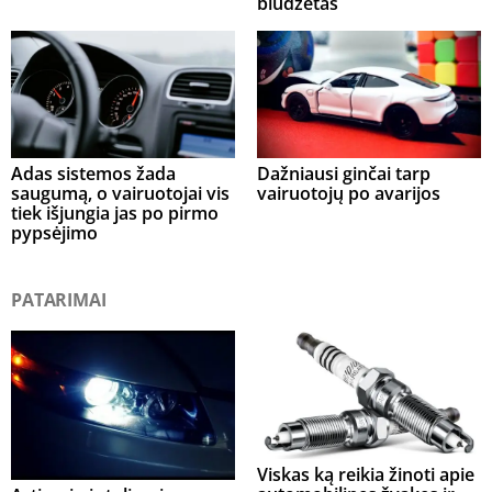
biudžetas
Adas sistemos žada
Dažniausi ginčai tarp
saugumą, o vairuotojai vis
vairuotojų po avarijos
tiek išjungia jas po pirmo
pypsėjimo
PATARIMAI
Viskas ką reikia žinoti apie