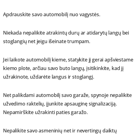
Apdrauskite savo automobilį nuo vagystės.
Niekada nepalikite atrakintų durų ar atidarytų langų bei
stoglangių net jeigu išeinate trumpam.
Jei laikote automobilį kieme, statykite jį gerai apšviestame
kiemo plote, arčiau savo buto langų, įsitikinkite, kad jį
užrakinote, uždarėte langus ir stoglangį.
Net palikdami automobilį savo garaže, spynoje nepalikite
užvedimo raktelių, įjunkite apsauginę signalizaciją.
Nepamirškite užrakinti paties garažo.
Nepalikite savo asmeninių net ir nevertingų daiktų