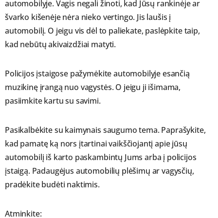
automobilyje. Vagis negali žinoti, kad Jūsų rankinėje ar
švarko kišenėje nėra nieko vertingo. Jis laušis į
automobilį. O jeigu vis dėl to paliekate, paslėpkite taip,
kad nebūtų akivaizdžiai matyti.
Policijos įstaigose pažymėkite automobilyje esančią
muzikinę įrangą nuo vagystės. O jeigu ji išimama,
pasiimkite kartu su savimi.
Pasikalbėkite su kaimynais saugumo tema. Paprašykite,
kad pamatę ką nors įtartinai vaikščiojantį apie jūsų
automobilį iš karto paskambintų Jums arba į policijos
įstaigą. Padaugėjus automobilių plėšimų ar vagysčių,
pradėkite budėti naktimis.
Atminkite: