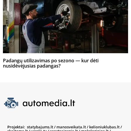
Padangų utilizavimas po sezono — kur dėti
nusidėvėjusias padangas?
Projektai:
statybajums.lt
/
manosveikata.lt
/
kelioniuklubas.lt
/