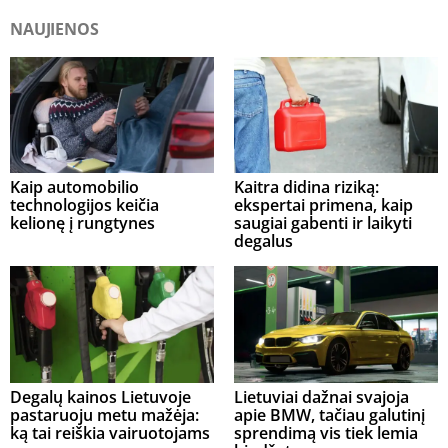
NAUJIENOS
Kaip automobilio
Kaitra didina riziką:
technologijos keičia
ekspertai primena, kaip
kelionę į rungtynes
saugiai gabenti ir laikyti
degalus
Degalų kainos Lietuvoje
Lietuviai dažnai svajoja
pastaruoju metu mažėja:
apie BMW, tačiau galutinį
ką tai reiškia vairuotojams
sprendimą vis tiek lemia