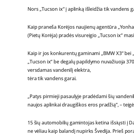
Nors „Tucson ix“ į aplinką išleidžia tik vandens g
Kaip praneša Korėjos naujienų agentūra „Yonha
(Pietų Korėja) pradės visureigio „Tucson ix“ ma
Kaip ir jos konkurentų gaminami „BMW X3“ bei „A
„Tucson ix“ be degalų papildymo nuvažiuoja 370 m
versdamas vandenilį elektra,
tėra tik vandens garai.
„Patys pirmieji pasaulyje pradėdami šių vanden
naujos aplinkai draugiškos eros pradžią“, – tei
15 šių automobilių gamintojas ketina išsiųsti į 
ne vėliau kaip balandį nupirks Švedija. Prieš po