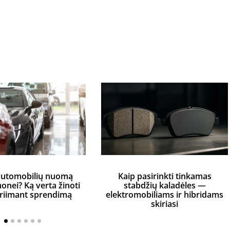
automobilių nuomą
Kaip pasirinkti tinkamas
monei? Ką verta žinoti
stabdžių kaladėles —
priimant sprendimą
elektromobiliams ir hibridams
skiriasi