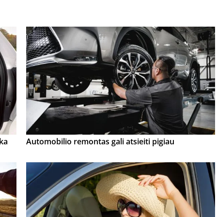
ška
Automobilio remontas gali atsieiti pigiau