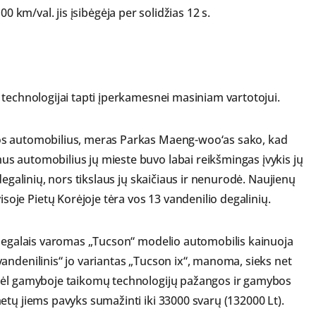
 100 km/val. jis įsibėgėja per solidžias 12 s.
 technologijai tapti įperkamesnei masiniam vartotojui.
os automobilius, meras Parkas Maeng-woo‘as sako, kad
s automobilius jų mieste buvo labai reikšmingas įvykis jų
degalinių, nors tikslaus jų skaičiaus ir nenurodė. Naujienų
je Pietų Korėjoje tėra vos 13 vandenilio degalinių.
 degalais varomas „Tucson“ modelio automobilis kainuoja
andenilinis“ jo variantas „Tucson ix“, manoma, sieks net
 dėl gamyboje taikomų technologijų pažangos ir gamybos
etų jiems pavyks sumažinti iki 33000 svarų (132000 Lt).