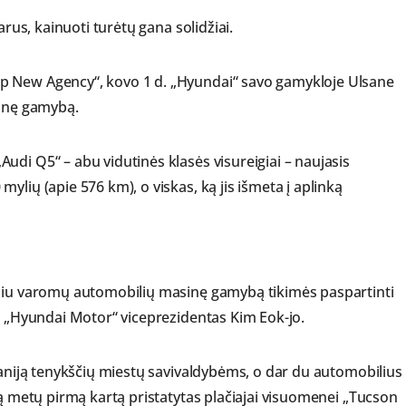
arus, kainuoti turėtų gana solidžiai.
p New Agency“, kovo 1 d. „Hyundai“ savo gamykloje Ulsane
sinę gamybą.
udi Q5“ – abu vidutinės klasės visureigiai – naujasis
ylių (apie 576 km), o viskas, ką jis išmeta į aplinką
iliu varomų automobilių masinę gamybą tikimės paspartinti
gė „Hyundai Motor“ viceprezidentas Kim Eok-jo.
Daniją tenykščių miestų savivaldybėms, o dar du automobilius
rą metų pirmą kartą pristatytas plačiajai visuomenei „Tucson