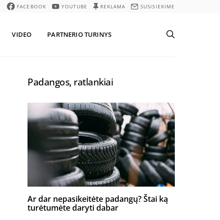
FACEBOOK
YOUTUBE
REKLAMA
SUSISIEKIME
VIDEO
PARTNERIO TURINYS
Padangos, ratlankiai
Ar dar nepasikeitėte padangų? Štai ką
turėtumėte daryti dabar