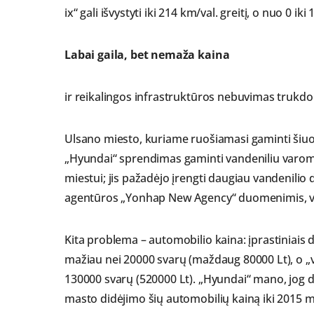
ix“ gali išvystyti iki 214 km/val. greitį, o nuo 0 iki
Labai gaila, bet nemaža kaina
ir reikalingos infrastruktūros nebuvimas trukdo
Ulsano miesto, kuriame ruošiamasi gaminti šiu
„Hyundai“ sprendimas gaminti vandeniliu varomu
miestui; jis pažadėjo įrengti daugiau vandenilio 
agentūros „Yonhap New Agency“ duomenimis, viso
Kita problema – automobilio kaina: įprastiniais
mažiau nei 20000 svarų (maždaug 80000 Lt), o „v
130000 svarų (520000 Lt). „Hyundai“ mano, jog
masto didėjimo šių automobilių kainą iki 2015 m