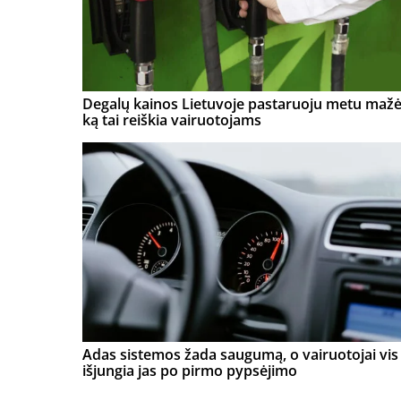
Degalų kainos Lietuvoje pastaruoju metu mažė
ką tai reiškia vairuotojams
Adas sistemos žada saugumą, o vairuotojai vis 
išjungia jas po pirmo pypsėjimo