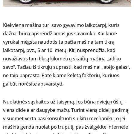
Kiekviena mašina turi savo gyvavimo laikotarpį, kuris
dažnai būna apsrendžiamas jos savininko. Kai kurie
vyrukai mėgsta naudotis ta pačia mašina tam tikrą
laikotarpį, pvz., 5 ar 10 metų. Kiti nusprendžia, kad
nuvažiavus tam tikrą kilometrų skaičių mašina „atliko
savo“. Tačiau iš tikrųjų suprasti, kad mašinai „atėjo galas“,
ne taip paprasta. Pateikiame keletą faktorių, kuriuos
galbūt norėsite apsvarstyti.
Nuolatinės sąskaitos už taisymą. Jos būna dviejų rūšių –
viena didelė ar daugybė mažų. Turint vieną didelį gedimą
visuomet verta pasikonsultuoti su kitu mechaniku, o jei
mašina genda nuolat po truputį, pasižvalgykite internete