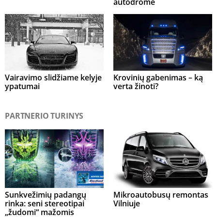
autodrome
Vairavimo slidžiame kelyje
Krovinių gabenimas – ką
ypatumai
verta žinoti?
PARTNERIO TURINYS
Sunkvežimių padangų
Mikroautobusų remontas
rinka: seni stereotipai
Vilniuje
„žudomi“ mažomis