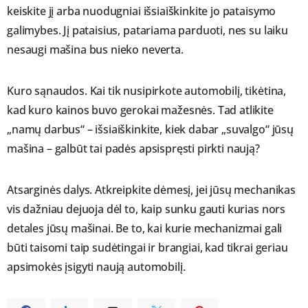
keiskite jį arba nuodugniai išsiaiškinkite jo pataisymo
galimybes. Jį pataisius, patariama parduoti, nes su laiku
nesaugi mašina bus nieko neverta.
Kuro sąnaudos. Kai tik nusipirkote automobilį, tikėtina,
kad kuro kainos buvo gerokai mažesnės. Tad atlikite
„namų darbus“ – išsiaiškinkite, kiek dabar „suvalgo“ jūsų
mašina – galbūt tai padės apsispręsti pirkti naują?
Atsarginės dalys. Atkreipkite dėmesį, jei jūsų mechanikas
vis dažniau dejuoja dėl to, kaip sunku gauti kurias nors
detales jūsų mašinai. Be to, kai kurie mechanizmai gali
būti taisomi taip sudėtingai ir brangiai, kad tikrai geriau
apsimokės įsigyti naują automobilį.