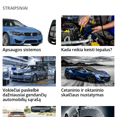
STRAIPSNIAI
Apsaugos sistemos
Kada reikia keisti tepalus?
Vokiečiai paskelbė
Cetaninio ir oktaninio
dažniausiai gendančių
skaičiaus nustatymas
automobilių sąrašą