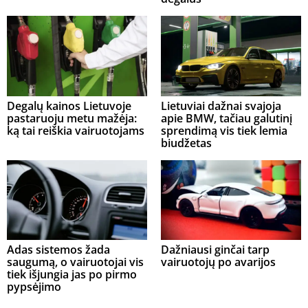
Degalų kainos Lietuvoje
Lietuviai dažnai svajoja
pastaruoju metu mažėja:
apie BMW, tačiau galutinį
ką tai reiškia vairuotojams
sprendimą vis tiek lemia
biudžetas
Adas sistemos žada
Dažniausi ginčai tarp
saugumą, o vairuotojai vis
vairuotojų po avarijos
tiek išjungia jas po pirmo
pypsėjimo