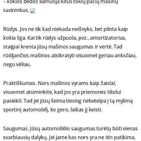
– kokios bėdos kamuoja kitus tokių pačių mašinų
savininkus.
Rūdys. Jos ne tik kad niekada neišnyks, bet plinta kaip
kokia liga. Kai tik rūdys užpuola, pvz., amortizatorius,
staigiai krenta jūsų mašinos saugumas ir vertė. Tad
rūdijančios mašinos atsikratyti visuomet geriau anksčiau,
negu vėliau.
Praktiškumas. Nors mašinos vyrams kaip žaislai,
visuomet atsiminkite, kad jos yra priemonės tikslui
pasiekti. Tad jei jūsų šeima tiesiog nebetelpa į tą mylimą
sportinį automobilį, ko gero, laikas jį keisti.
Saugumas. Jūsų automobilio saugumas turėtų būti vienas
svarbiausių dalykų. Jei jame kas nors yra ne itin patikima,