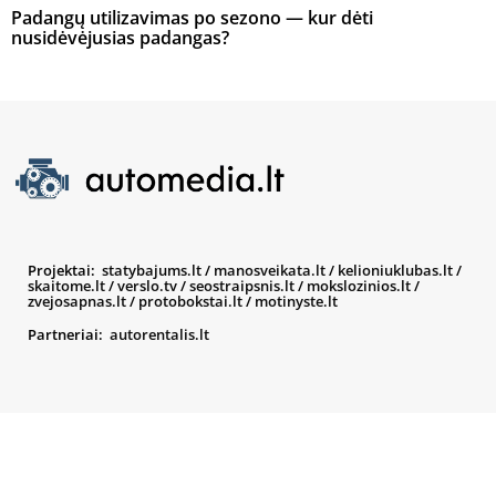
Padangų utilizavimas po sezono — kur dėti
nusidėvėjusias padangas?
Projektai:
statybajums.lt
/
manosveikata.lt
/
kelioniuklubas.lt
/
skaitome.lt
/
verslo.tv
/
seostraipsnis.lt
/
mokslozinios.lt
/
zvejosapnas.lt
/
protobokstai.lt
/
motinyste.lt
Partneriai:
autorentalis.lt