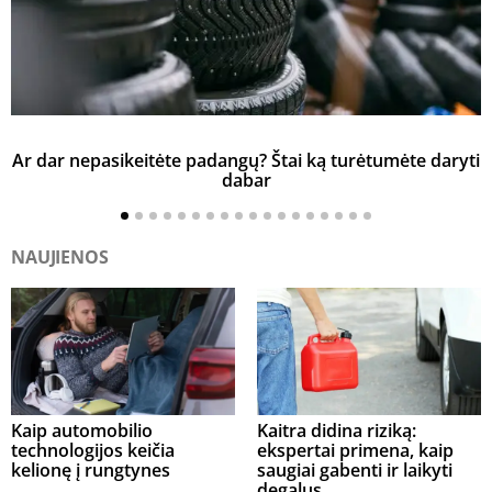
Ar dar nepasikeitėte padangų? Štai ką turėtumėte daryti
K
dabar
NAUJIENOS
Kaip automobilio
Kaitra didina riziką:
technologijos keičia
ekspertai primena, kaip
kelionę į rungtynes
saugiai gabenti ir laikyti
degalus