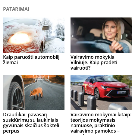
PATARIMAI
Kaip paruošti automobilį
Vairavimo mokykla
žiemai
Vilniuje. Kaip pradėti
vairuoti?
Draudikai: pavasarį
Vairavimo mokymai kitaip:
susidūrimų su laukiniais
teorijos mokymasis
gyvūnais skaičius šokteli
namuose, praktinio
perpus
vairavimo pamokos –