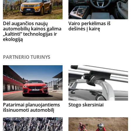
Dėl augančios naujų
Vairo perkėlimas iš
automobilių kainos galima
dešinės į kairę
„kaltinti“ technologijas ir
ekologiją
PARTNERIO TURINYS
Patarimai planuojantiems
Stogo skersiniai
išsinuomoti automobilį