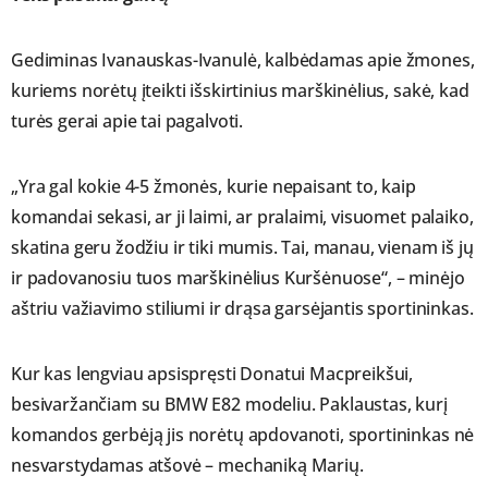
Gediminas Ivanauskas-Ivanulė, kalbėdamas apie žmones,
kuriems norėtų įteikti išskirtinius marškinėlius, sakė, kad
turės gerai apie tai pagalvoti.
„Yra gal kokie 4-5 žmonės, kurie nepaisant to, kaip
komandai sekasi, ar ji laimi, ar pralaimi, visuomet palaiko,
skatina geru žodžiu ir tiki mumis. Tai, manau, vienam iš jų
ir padovanosiu tuos marškinėlius Kuršėnuose“, – minėjo
aštriu važiavimo stiliumi ir drąsa garsėjantis sportininkas.
Kur kas lengviau apsispręsti Donatui Macpreikšui,
besivaržančiam su BMW E82 modeliu. Paklaustas, kurį
komandos gerbėją jis norėtų apdovanoti, sportininkas nė
nesvarstydamas atšovė – mechaniką Marių.