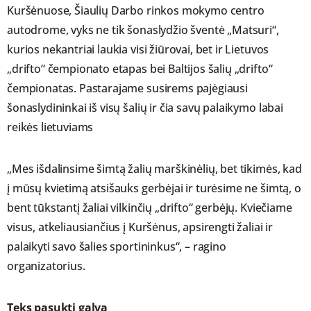
Kuršėnuose, Šiaulių Darbo rinkos mokymo centro
autodrome, vyks ne tik šonaslydžio šventė „Matsuri“,
kurios nekantriai laukia visi žiūrovai, bet ir Lietuvos
„drifto“ čempionato etapas bei Baltijos šalių „drifto“
čempionatas. Pastarajame susirems pajėgiausi
šonaslydininkai iš visų šalių ir čia savų palaikymo labai
reikės lietuviams
„Mes išdalinsime šimtą žalių marškinėlių, bet tikimės, kad
į mūsų kvietimą atsišauks gerbėjai ir turėsime ne šimtą, o
bent tūkstantį žaliai vilkinčių „drifto“ gerbėjų. Kviečiame
visus, atkeliausiančius į Kuršėnus, apsirengti žaliai ir
palaikyti savo šalies sportininkus“, – ragino
organizatorius.
Teks pasukti galvą