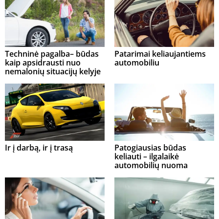
Techninė pagalba– būdas
Patarimai keliaujantiems
kaip apsidrausti nuo
automobiliu
nemalonių situacijų kelyje
Ir į darbą, ir į trasą
Patogiausias būdas
keliauti – ilgalaikė
automobilių nuoma