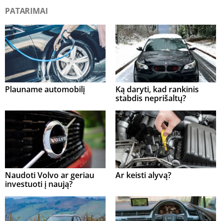
PATARIMAI
Plauname automobilį
Ką daryti, kad rankinis
stabdis neprišaltų?
Naudoti Volvo ar geriau
Ar keisti alyvą?
investuoti į naują?