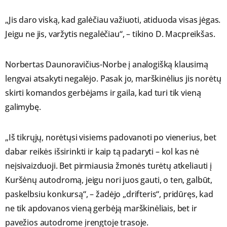
„Jis daro viską, kad galėčiau važiuoti, atiduoda visas jėgas.
Jeigu ne jis, varžytis negalėčiau“, – tikino D. Macpreikšas.
Norbertas Daunoravičius-Norbe į analogišką klausimą
lengvai atsakyti negalėjo. Pasak jo, marškinėlius jis norėtų
skirti komandos gerbėjams ir gaila, kad turi tik vieną
galimybę.
„Iš tikrųjų, norėtųsi visiems padovanoti po vienerius, bet
dabar reikės išsirinkti ir kaip tą padaryti – kol kas nė
neįsivaizduoji. Bet pirmiausia žmonės turėtų atkeliauti į
Kuršėnų autodromą, jeigu nori juos gauti, o ten, galbūt,
paskelbsiu konkursą“, – žadėjo „drifteris“, pridūręs, kad
ne tik apdovanos vieną gerbėją marškinėliais, bet ir
pavežios autodrome įrengtoje trasoje.