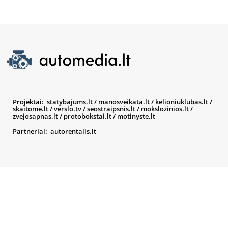
Projektai:
statybajums.lt
/
manosveikata.lt
/
kelioniuklubas.lt
/
skaitome.lt
/
verslo.tv
/
seostraipsnis.lt
/
mokslozinios.lt
/
zvejosapnas.lt
/
protobokstai.lt
/
motinyste.lt
Partneriai:
autorentalis.lt