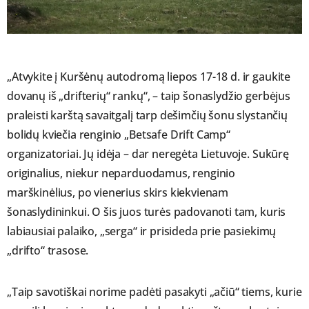
„Atvykite į Kuršėnų autodromą liepos 17-18 d. ir gaukite
dovanų iš „drifterių“ rankų“, – taip šonaslydžio gerbėjus
praleisti karštą savaitgalį tarp dešimčių šonu slystančių
bolidų kviečia renginio „Betsafe Drift Camp“
organizatoriai. Jų idėja – dar neregėta Lietuvoje. Sukūrę
originalius, niekur neparduodamus, renginio
marškinėlius, po vienerius skirs kiekvienam
šonaslydininkui. O šis juos turės padovanoti tam, kuris
labiausiai palaiko, „serga“ ir prisideda prie pasiekimų
„drifto“ trasose.
„Taip savotiškai norime padėti pasakyti „ačiū“ tiems, kurie