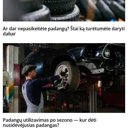
Ar dar nepasikeitėte padangų? Štai ką turėtumėte daryti
dabar
Padangų utilizavimas po sezono — kur dėti
nusidėvėjusias padangas?