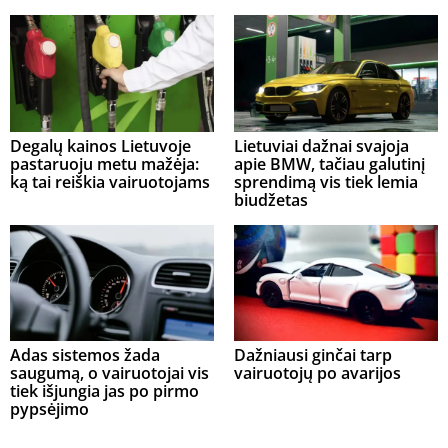
Degalų kainos Lietuvoje
Lietuviai dažnai svajoja
pastaruoju metu mažėja:
apie BMW, tačiau galutinį
ką tai reiškia vairuotojams
sprendimą vis tiek lemia
biudžetas
Adas sistemos žada
Dažniausi ginčai tarp
saugumą, o vairuotojai vis
vairuotojų po avarijos
tiek išjungia jas po pirmo
pypsėjimo