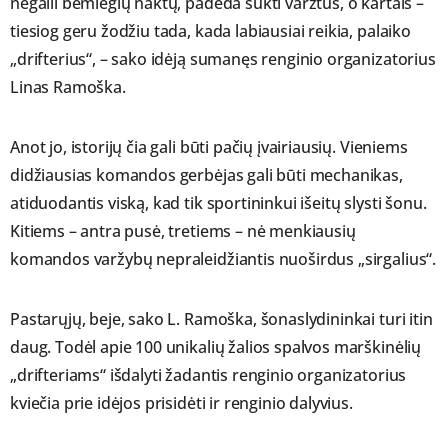
negaili bemiegių naktų, padeda sukti varžtus, o kartais –
tiesiog geru žodžiu tada, kada labiausiai reikia, palaiko
„drifterius“, – sako idėją sumanęs renginio organizatorius
Linas Ramoška.
Anot jo, istorijų čia gali būti pačių įvairiausių. Vieniems
didžiausias komandos gerbėjas gali būti mechanikas,
atiduodantis viską, kad tik sportininkui išeitų slysti šonu.
Kitiems – antra pusė, tretiems – nė menkiausių
komandos varžybų nepraleidžiantis nuoširdus „sirgalius“.
Pastarųjų, beje, sako L. Ramoška, šonaslydininkai turi itin
daug. Todėl apie 100 unikalių žalios spalvos marškinėlių
„drifteriams“ išdalyti žadantis renginio organizatorius
kviečia prie idėjos prisidėti ir renginio dalyvius.