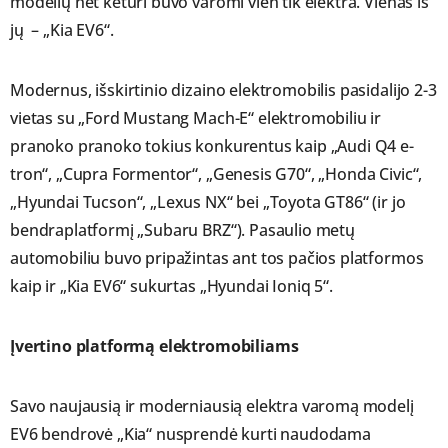
modelių net keturi buvo varomi vien tik elektra. Vienas iš
jų – „Kia EV6“.
Modernus, išskirtinio dizaino elektromobilis pasidalijo 2-3
vietas su „Ford Mustang Mach-E“ elektromobiliu ir
pranoko pranoko tokius konkurentus kaip „Audi Q4 e-
tron“, „Cupra Formentor“, „Genesis G70“, „Honda Civic“,
„Hyundai Tucson“, „Lexus NX“ bei „Toyota GT86“ (ir jo
bendraplatformį „Subaru BRZ“). Pasaulio metų
automobiliu buvo pripažintas ant tos pačios platformos
kaip ir „Kia EV6“ sukurtas „Hyundai Ioniq 5“.
Įvertino platformą elektromobiliams
Savo naujausią ir moderniausią elektra varomą modelį
EV6 bendrovė „Kia“ nusprendė kurti naudodama