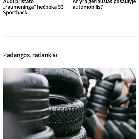
Audi pristato
Ar yra geriausias pasaulyje
„raumeningą“ hečbeką S3
automobilis?
Sportback
Padangos, ratlankiai