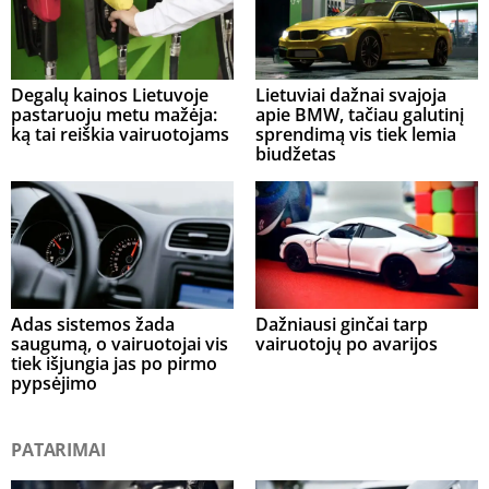
Degalų kainos Lietuvoje
Lietuviai dažnai svajoja
pastaruoju metu mažėja:
apie BMW, tačiau galutinį
ką tai reiškia vairuotojams
sprendimą vis tiek lemia
biudžetas
Adas sistemos žada
Dažniausi ginčai tarp
saugumą, o vairuotojai vis
vairuotojų po avarijos
tiek išjungia jas po pirmo
pypsėjimo
PATARIMAI