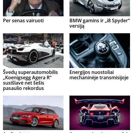
Per senas vairuoti
BMW gamins ir „i8 Spyder“
versiją
Švedų superautomobilis
Energijos nuostoliai
„Koenigsegg Agera R“
mechaninėje transmisijoje
susišlavė net šešis
pasaulio rekordus