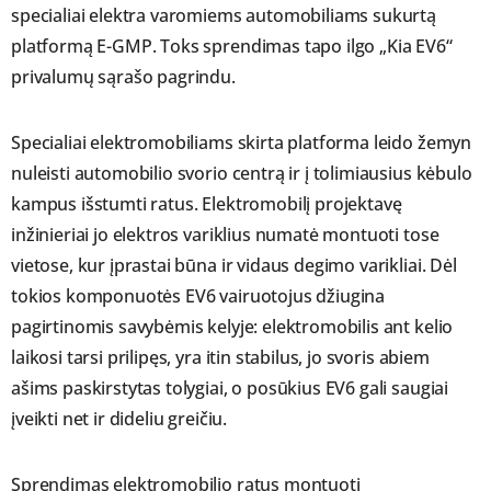
specialiai elektra varomiems automobiliams sukurtą
platformą E-GMP. Toks sprendimas tapo ilgo „Kia EV6“
privalumų sąrašo pagrindu.
Specialiai elektromobiliams skirta platforma leido žemyn
nuleisti automobilio svorio centrą ir į tolimiausius kėbulo
kampus išstumti ratus. Elektromobilį projektavę
inžinieriai jo elektros variklius numatė montuoti tose
vietose, kur įprastai būna ir vidaus degimo varikliai. Dėl
tokios komponuotės EV6 vairuotojus džiugina
pagirtinomis savybėmis kelyje: elektromobilis ant kelio
laikosi tarsi prilipęs, yra itin stabilus, jo svoris abiem
ašims paskirstytas tolygiai, o posūkius EV6 gali saugiai
įveikti net ir dideliu greičiu.
Sprendimas elektromobilio ratus montuoti