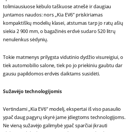
tolimiausiuose kėbulo taškuose atnešė ir daugiau
juntamos naudos: nors „Kia EV6“ priskiriamas
kompaktiškų modelių klasei, atstumas tarp jo ratų ašių
siekia 2 900 mm, o bagažinės erdvė sudaro 520 litrų
nenulenkus sėdynių.
Tokie matmenys prilygsta vidutinio dydžio visureigiui, o
tiek automobilio salone, tiek po jo priekiniu gaubtu dar
gausu papildomos erdvės daiktams susidėti.
Sužavėjo technologijomis
Vertindami „Kia EV6“ modelį, ekspertai iš viso pasaulio
ypač daug pagyrų skyrė jame įdiegtoms technologijoms.
Ne vieną sužavėjo galimybė ypač sparčiai įkrauti