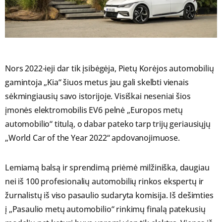
Nors 2022-ieji dar tik įsibėgėja, Pietų Korėjos automobilių
gamintoja „Kia“ šiuos metus jau gali skelbti vienais
sėkmingiausių savo istorijoje. Visiškai neseniai šios
įmonės elektromobilis EV6 pelnė „Europos metų
automobilio“ titulą, o dabar pateko tarp trijų geriausiųjų
„World Car of the Year 2022“ apdovanojimuose.
Lemiamą balsą ir sprendimą priėmė milžiniška, daugiau
nei iš 100 profesionalių automobilių rinkos ekspertų ir
žurnalistų iš viso pasaulio sudaryta komisija. Iš dešimties
į „Pasaulio metų automobilio“ rinkimų finalą patekusių