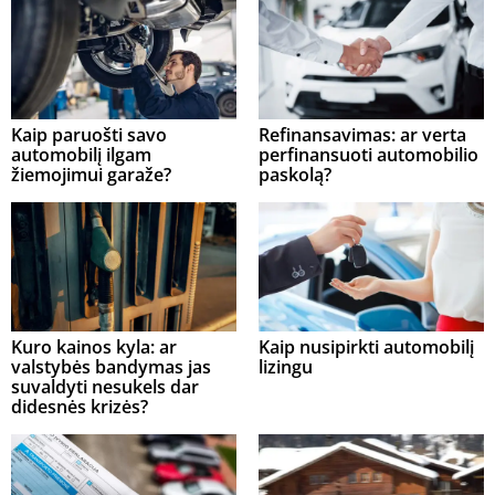
Kaip paruošti savo
Refinansavimas: ar verta
automobilį ilgam
perfinansuoti automobilio
žiemojimui garaže?
paskolą?
Kuro kainos kyla: ar
Kaip nusipirkti automobilį
valstybės bandymas jas
lizingu
suvaldyti nesukels dar
didesnės krizės?