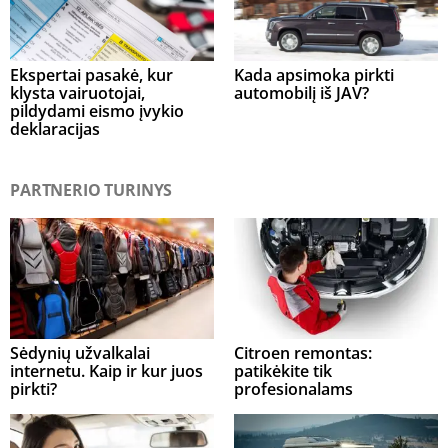
Ekspertai pasakė, kur
Kada apsimoka pirkti
klysta vairuotojai,
automobilį iš JAV?
pildydami eismo įvykio
deklaracijas
PARTNERIO TURINYS
Sėdynių užvalkalai
Citroen remontas:
internetu. Kaip ir kur juos
patikėkite tik
pirkti?
profesionalams