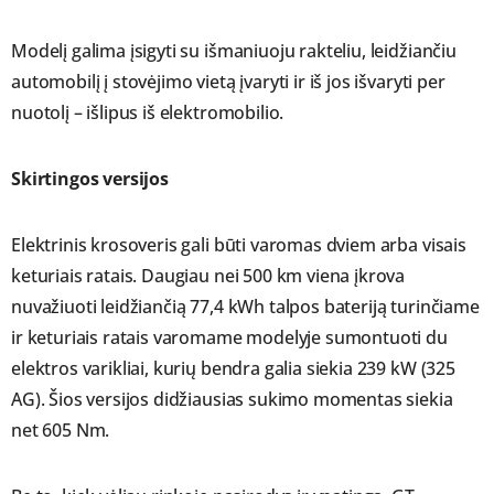
Modelį galima įsigyti su išmaniuoju rakteliu, leidžiančiu
automobilį į stovėjimo vietą įvaryti ir iš jos išvaryti per
nuotolį – išlipus iš elektromobilio.
Skirtingos versijos
Elektrinis krosoveris gali būti varomas dviem arba visais
keturiais ratais. Daugiau nei 500 km viena įkrova
nuvažiuoti leidžiančią 77,4 kWh talpos bateriją turinčiame
ir keturiais ratais varomame modelyje sumontuoti du
elektros varikliai, kurių bendra galia siekia 239 kW (325
AG). Šios versijos didžiausias sukimo momentas siekia
net 605 Nm.