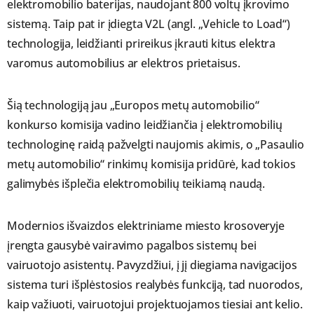
elektromobilio baterijas, naudojant 800 voltų įkrovimo
sistemą. Taip pat ir įdiegta V2L (angl. „Vehicle to Load“)
technologija, leidžianti prireikus įkrauti kitus elektra
varomus automobilius ar elektros prietaisus.
Šią technologiją jau „Europos metų automobilio“
konkurso komisija vadino leidžiančia į elektromobilių
technologinę raidą pažvelgti naujomis akimis, o „Pasaulio
metų automobilio“ rinkimų komisija pridūrė, kad tokios
galimybės išplečia elektromobilių teikiamą naudą.
Modernios išvaizdos elektriniame miesto krosoveryje
įrengta gausybė vairavimo pagalbos sistemų bei
vairuotojo asistentų. Pavyzdžiui, į jį diegiama navigacijos
sistema turi išplėstosios realybės funkciją, tad nuorodos,
kaip važiuoti, vairuotojui projektuojamos tiesiai ant kelio.