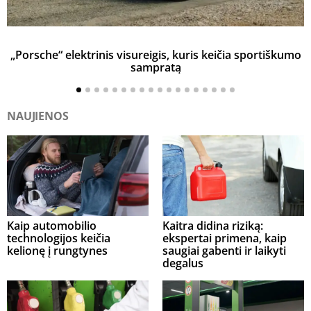
„Porsche“ elektrinis visureigis, kuris keičia sportiškumo
sampratą
NAUJIENOS
Kaip automobilio
Kaitra didina riziką:
technologijos keičia
ekspertai primena, kaip
kelionę į rungtynes
saugiai gabenti ir laikyti
degalus