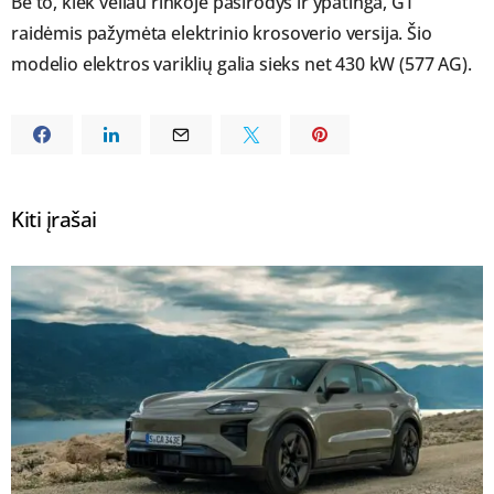
Be to, kiek vėliau rinkoje pasirodys ir ypatinga, GT
raidėmis pažymėta elektrinio krosoverio versija. Šio
modelio elektros variklių galia sieks net 430 kW (577 AG).
Kiti įrašai