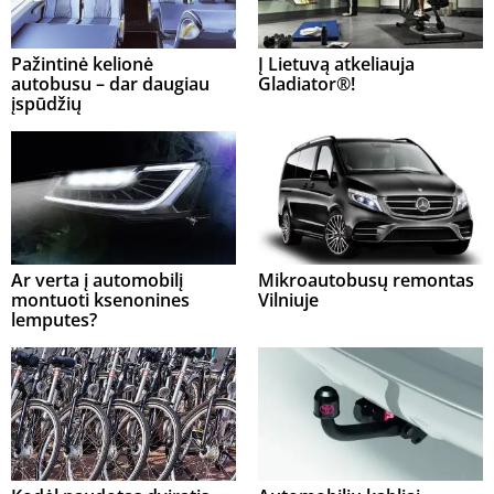
Pažintinė kelionė
Į Lietuvą atkeliauja
autobusu – dar daugiau
Gladiator®!
įspūdžių
Ar verta į automobilį
Mikroautobusų remontas
montuoti ksenonines
Vilniuje
lemputes?