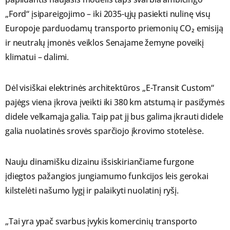
„Ford“ įsipareigojimo – iki 2035-ųjų pasiekti nulinę visų
Europoje parduodamų transporto priemonių CO₂ emisiją
ir neutralų įmonės veiklos Senajame žemyne poveikį
klimatui – dalimi.
Dėl visiškai elektrinės architektūros „E-Transit Custom“
pajėgs viena įkrova įveikti iki 380 km atstumą ir pasižymės
didele velkamąja galia. Taip pat jį bus galima įkrauti didele
galia nuolatinės srovės sparčiojo įkrovimo stotelėse.
Nauju dinamišku dizainu išsiskiriančiame furgone
įdiegtos pažangios jungiamumo funkcijos leis gerokai
kilstelėti našumo lygį ir palaikyti nuolatinį ryšį.
„Tai yra ypač svarbus įvykis komercinių transporto