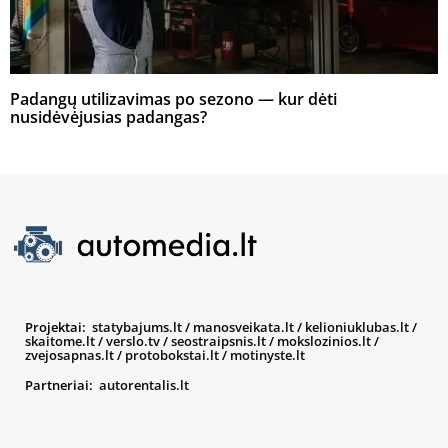
Padangų utilizavimas po sezono — kur dėti
nusidėvėjusias padangas?
Projektai:
statybajums.lt
/
manosveikata.lt
/
kelioniuklubas.lt
/
skaitome.lt
/
verslo.tv
/
seostraipsnis.lt
/
mokslozinios.lt
/
zvejosapnas.lt
/
protobokstai.lt
/
motinyste.lt
Partneriai:
autorentalis.lt