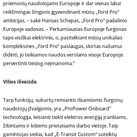
priemonių naudotojams Europoje ir dar vienas labai
reikšmingas žingsnis įgyvendinant mūsų „Ford Pro“
ambicijas, – sakė Hansas Schepas, „Ford Pro“ padalinio
Europoje vadovas. – Perkamiausias Europoje furgonas
tapo visiškai elektrinis, o, pasitelkiant mūsų unikalias
kompleksines „Ford Pro“ paslaugas, skirtas našumui
didinti, jo teikiamos naudos verslams visoje Europoje
pervertinti tiesiog neįmanoma.“
Vilios išvaizda
Tarp funkcijų, sukurtų remiantis išsamiomis furgonų
naudotojų įžvalgomis, yra „ProPower Onboard“
technologija, leisianti tiekti elektros energiją įrankiams,
žibintams ir kitiems prietaisams darbo vietoje. Taip
gamintojas siekia, kad „E-Transit Custom“ suteiktų