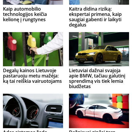
Kaip automobilio
Kaitra didina riziką:
technologijos keičia
ekspertai primena, kaip
kelionę į rungtynes
saugiai gabenti ir laikyti
degalus
Degalų kainos Lietuvoje
Lietuviai dažnai svajoja
pastaruoju metu mažėja:
apie BMW, tačiau galutinį
ką tai reiškia vairuotojams
sprendimą vis tiek lemia
biudžetas