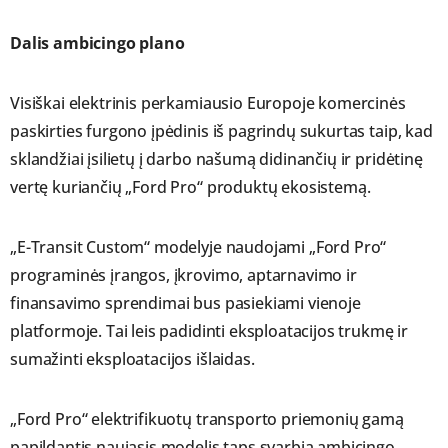
Dalis ambicingo plano
Visiškai elektrinis perkamiausio Europoje komercinės
paskirties furgono įpėdinis iš pagrindų sukurtas taip, kad
sklandžiai įsilietų į darbo našumą didinančių ir pridėtinę
vertę kuriančių „Ford Pro“ produktų ekosistemą.
„E-Transit Custom“ modelyje naudojami „Ford Pro“
programinės įrangos, įkrovimo, aptarnavimo ir
finansavimo sprendimai bus pasiekiami vienoje
platformoje. Tai leis padidinti eksploatacijos trukmę ir
sumažinti eksploatacijos išlaidas.
„Ford Pro“ elektrifikuotų transporto priemonių gamą
papildantis naujasis modelis taps svarbia ambicingo