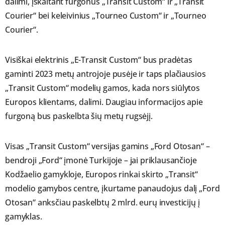
dalimi, įskaitant furgonus „Transit Custom“ ir „Transit
Courier“ bei keleivinius „Tourneo Custom“ ir „Tourneo
Courier“.
Visiškai elektrinis „E-Transit Custom“ bus pradėtas
gaminti 2023 metų antrojoje pusėje ir taps plačiausios
„Transit Custom“ modelių gamos, kada nors siūlytos
Europos klientams, dalimi. Daugiau informacijos apie
furgoną bus paskelbta šių metų rugsėjį.
Visas „Transit Custom“ versijas gamins „Ford Otosan“ –
bendroji „Ford“ įmonė Turkijoje – jai priklausančioje
Kodžaelio gamykloje, Europos rinkai skirto „Transit“
modelio gamybos centre, įkurtame panaudojus dalį „Ford
Otosan“ anksčiau paskelbtų 2 mlrd. eurų investicijų į
gamyklas.