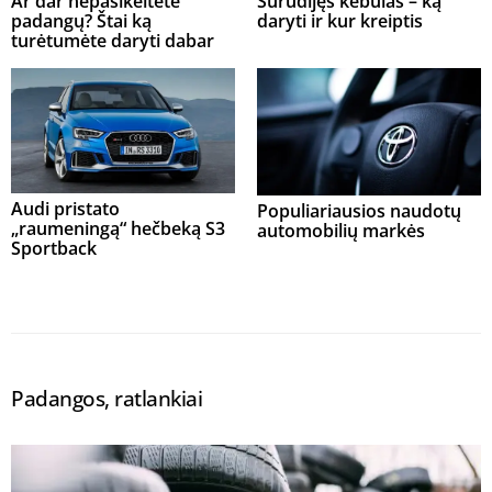
Ar dar nepasikeitėte
Surudijęs kėbulas – ką
padangų? Štai ką
daryti ir kur kreiptis
turėtumėte daryti dabar
Audi pristato
Populiariausios naudotų
„raumeningą“ hečbeką S3
automobilių markės
Sportback
Padangos, ratlankiai