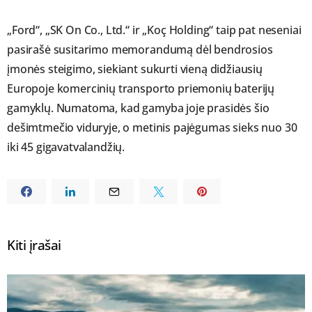
„Ford“, „SK On Co., Ltd.“ ir „Koç Holding“ taip pat neseniai
pasirašė susitarimo memorandumą dėl bendrosios
įmonės steigimo, siekiant sukurti vieną didžiausių
Europoje komercinių transporto priemonių baterijų
gamyklų. Numatoma, kad gamyba joje prasidės šio
dešimtmečio viduryje, o metinis pajėgumas sieks nuo 30
iki 45 gigavatvalandžių.
Kiti įrašai