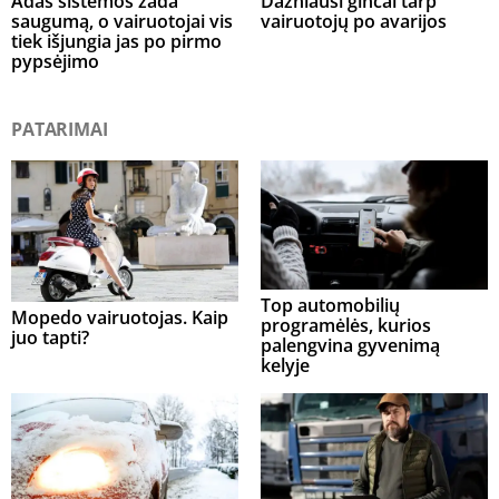
Adas sistemos žada
Dažniausi ginčai tarp
saugumą, o vairuotojai vis
vairuotojų po avarijos
tiek išjungia jas po pirmo
pypsėjimo
PATARIMAI
Top automobilių
Mopedo vairuotojas. Kaip
programėlės, kurios
juo tapti?
palengvina gyvenimą
kelyje