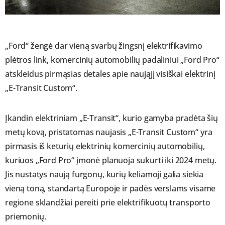
„Ford“ žengė dar vieną svarbų žingsnį elektrifikavimo
plėtros link, komercinių automobilių padaliniui „Ford Pro“
atskleidus pirmąsias detales apie naująjį visiškai elektrinį
„E-Transit Custom“.
Įkandin elektriniam „E-Transit“, kurio gamyba pradėta šių
metų kovą, pristatomas naujasis „E-Transit Custom“ yra
pirmasis iš keturių elektrinių komercinių automobilių,
kuriuos „Ford Pro“ įmonė planuoja sukurti iki 2024 metų.
Jis nustatys naują furgonų, kurių keliamoji galia siekia
vieną toną, standartą Europoje ir padės verslams visame
regione sklandžiai pereiti prie elektrifikuotų transporto
priemonių.