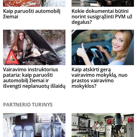
Kaip paruošti automobilį
Kokie dokumentai būtini
žiemai
norint susigrąžinti PVM už
degalus?
Vairavimo instruktorius
Kaip atskirti gerą
pataria: kaip paruošti
vairavimo mokyklą, nuo
automobilį žiemai ir
prastos vairavimo
išvengti neplanuotų išlaidų
mokyklos?
PARTNERIO TURINYS