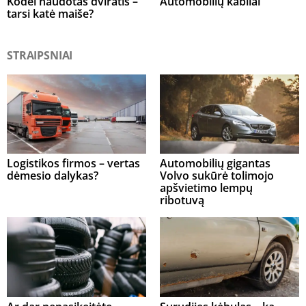
Kodėl naudotas dviratis –
Automobilių kabliai
tarsi katė maiše?
STRAIPSNIAI
Logistikos firmos – vertas
Automobilių gigantas
dėmesio dalykas?
Volvo sukūrė tolimojo
apšvietimo lempų
ribotuvą