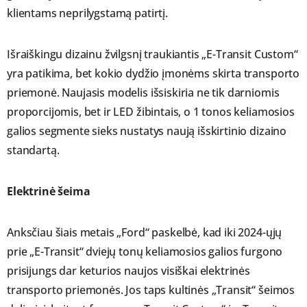
klientams neprilygstamą patirtį.
Išraiškingu dizainu žvilgsnį traukiantis „E-Transit Custom“
yra patikima, bet kokio dydžio įmonėms skirta transporto
priemonė. Naujasis modelis išsiskiria ne tik darniomis
proporcijomis, bet ir LED žibintais, o 1 tonos keliamosios
galios segmente sieks nustatys naują išskirtinio dizaino
standartą.
Elektrinė šeima
Anksčiau šiais metais „Ford“ paskelbė, kad iki 2024-ųjų
prie „E-Transit“ dviejų tonų keliamosios galios furgono
prisijungs dar keturios naujos visiškai elektrinės
transporto priemonės. Jos taps kultinės „Transit“ šeimos