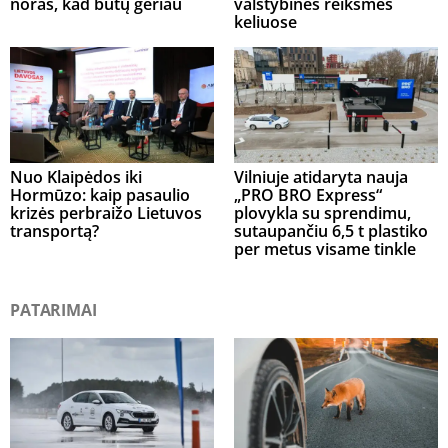
noras, kad būtų geriau
valstybinės reikšmės
keliuose
Nuo Klaipėdos iki
Vilniuje atidaryta nauja
Hormūzo: kaip pasaulio
„PRO BRO Express“
krizės perbraižo Lietuvos
plovykla su sprendimu,
transportą?
sutaupančiu 6,5 t plastiko
per metus visame tinkle
PATARIMAI