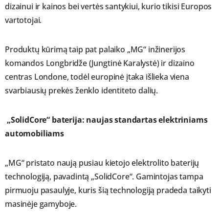
dizainui ir kainos bei vertės santykiui, kurio tikisi Europos
vartotojai.
Produktų kūrimą taip pat palaiko „MG“ inžinerijos
komandos Longbridže (Jungtinė Karalystė) ir dizaino
centras Londone, todėl europinė įtaka išlieka viena
svarbiausių prekės ženklo identiteto dalių.
„SolidCore“ baterija: naujas standartas elektriniams
automobiliams
„MG“ pristato naują pusiau kietojo elektrolito baterijų
technologiją, pavadintą „SolidCore“. Gamintojas tampa
pirmuoju pasaulyje, kuris šią technologiją pradeda taikyti
masinėje gamyboje.