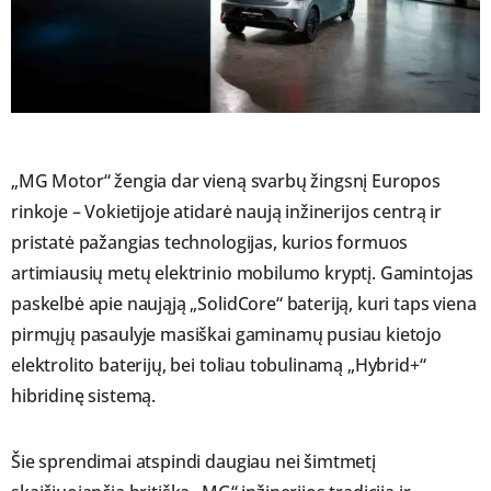
„MG Motor“ žengia dar vieną svarbų žingsnį Europos
rinkoje – Vokietijoje atidarė naują inžinerijos centrą ir
pristatė pažangias technologijas, kurios formuos
artimiausių metų elektrinio mobilumo kryptį. Gamintojas
paskelbė apie naująją „SolidCore“ bateriją, kuri taps viena
pirmųjų pasaulyje masiškai gaminamų pusiau kietojo
elektrolito baterijų, bei toliau tobulinamą „Hybrid+“
hibridinę sistemą.
Šie sprendimai atspindi daugiau nei šimtmetį