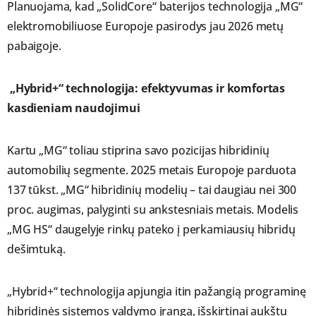
Planuojama, kad „SolidCore“ baterijos technologija „MG“
elektromobiliuose Europoje pasirodys jau 2026 metų
pabaigoje.
„Hybrid+“ technologija: efektyvumas ir komfortas
kasdieniam naudojimui
Kartu „MG“ toliau stiprina savo pozicijas hibridinių
automobilių segmente. 2025 metais Europoje parduota
137 tūkst. „MG“ hibridinių modelių – tai daugiau nei 300
proc. augimas, palyginti su ankstesniais metais. Modelis
„MG HS“ daugelyje rinkų pateko į perkamiausių hibridų
dešimtuką.
„Hybrid+“ technologija apjungia itin pažangią programinę
hibridinės sistemos valdymo įrangą, išskirtinai aukštu