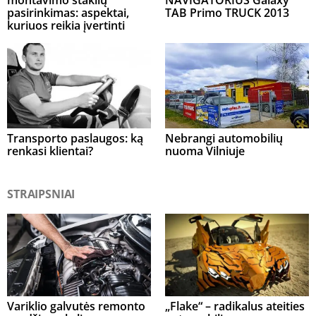
montavimo staklių
NAVIGATORIUS Galaxy
pasirinkimas: aspektai,
TAB Primo TRUCK 2013
kuriuos reikia įvertinti
Transporto paslaugos: ką
Nebrangi automobilių
renkasi klientai?
nuoma Vilniuje
STRAIPSNIAI
Variklio galvutės remonto
„Flake“ – radikalus ateities