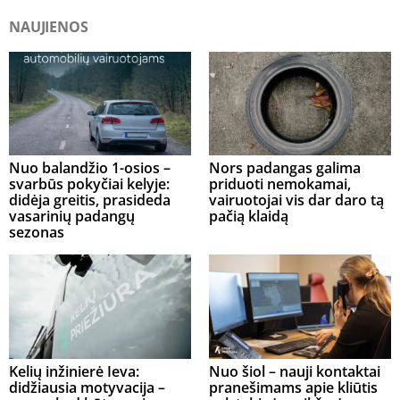
NAUJIENOS
Nuo balandžio 1-osios –
Nors padangas galima
svarbūs pokyčiai kelyje:
priduoti nemokamai,
didėja greitis, prasideda
vairuotojai vis dar daro tą
vasarinių padangų
pačią klaidą
sezonas
Kelių inžinierė Ieva:
Nuo šiol – nauji kontaktai
didžiausia motyvacija –
pranešimams apie kliūtis