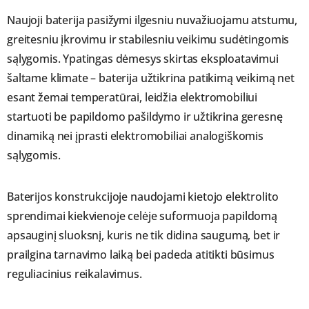
Naujoji baterija pasižymi ilgesniu nuvažiuojamu atstumu,
greitesniu įkrovimu ir stabilesniu veikimu sudėtingomis
sąlygomis. Ypatingas dėmesys skirtas eksploatavimui
šaltame klimate – baterija užtikrina patikimą veikimą net
esant žemai temperatūrai, leidžia elektromobiliui
startuoti be papildomo pašildymo ir užtikrina geresnę
dinamiką nei įprasti elektromobiliai analogiškomis
sąlygomis.
Baterijos konstrukcijoje naudojami kietojo elektrolito
sprendimai kiekvienoje celėje suformuoja papildomą
apsauginį sluoksnį, kuris ne tik didina saugumą, bet ir
prailgina tarnavimo laiką bei padeda atitikti būsimus
reguliacinius reikalavimus.