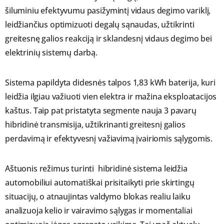
šiluminiu efektyvumu pasižymintį vidaus degimo variklį,
leidžiančius optimizuoti degalų sąnaudas, užtikrinti
greitesnę galios reakciją ir sklandesnį vidaus degimo bei
elektrinių sistemų darbą.
Sistema papildyta didesnės talpos 1,83 kWh baterija, kuri
leidžia ilgiau važiuoti vien elektra ir mažina eksploatacijos
kaštus. Taip pat pristatyta segmente nauja 3 pavarų
hibridinė transmisija, užtikrinanti greitesnį galios
perdavimą ir efektyvesnį važiavimą įvairiomis sąlygomis.
Aštuonis režimus turinti hibridinė sistema leidžia
automobiliui automatiškai prisitaikyti prie skirtingų
situacijų, o atnaujintas valdymo blokas realiu laiku
analizuoja kelio ir vairavimo sąlygas ir momentaliai