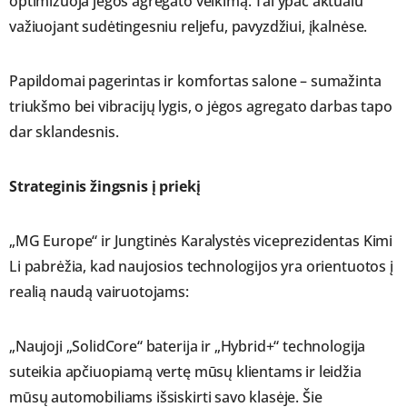
optimizuoja jėgos agregato veikimą. Tai ypač aktualu
važiuojant sudėtingesniu reljefu, pavyzdžiui, įkalnėse.
Papildomai pagerintas ir komfortas salone – sumažinta
triukšmo bei vibracijų lygis, o jėgos agregato darbas tapo
dar sklandesnis.
Strateginis žingsnis į priekį
„MG Europe“ ir Jungtinės Karalystės viceprezidentas Kimi
Li pabrėžia, kad naujosios technologijos yra orientuotos į
realią naudą vairuotojams:
„Naujoji „SolidCore“ baterija ir „Hybrid+“ technologija
suteikia apčiuopiamą vertę mūsų klientams ir leidžia
mūsų automobiliams išsiskirti savo klasėje. Šie