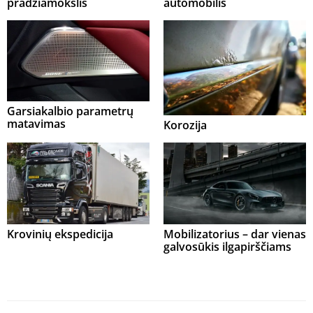
pradžiamokslis
automobilis
Garsiakalbio parametrų
matavimas
Korozija
Krovinių ekspedicija
Mobilizatorius – dar vienas
galvosūkis ilgapirščiams