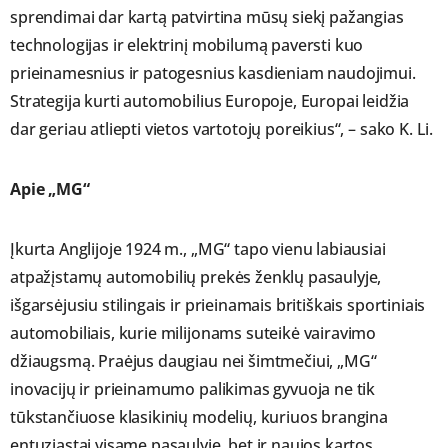
sprendimai dar kartą patvirtina mūsų siekį pažangias
technologijas ir elektrinį mobilumą paversti kuo
prieinamesnius ir patogesnius kasdieniam naudojimui.
Strategija kurti automobilius Europoje, Europai leidžia
dar geriau atliepti vietos vartotojų poreikius“, – sako K. Li.
Apie „MG“
Įkurta Anglijoje 1924 m., „MG“ tapo vienu labiausiai
atpažįstamų automobilių prekės ženklų pasaulyje,
išgarsėjusiu stilingais ir prieinamais britiškais sportiniais
automobiliais, kurie milijonams suteikė vairavimo
džiaugsmą. Praėjus daugiau nei šimtmečiui, „MG“
inovacijų ir prieinamumo palikimas gyvuoja ne tik
tūkstančiuose klasikinių modelių, kuriuos brangina
entuziastai visame pasaulyje, bet ir naujos kartos