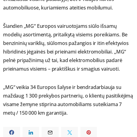
automobiliuose, kuriamiems ateities mobilumui.
Šiandien „MG“ Europos vairuotojams siūlo išsamų
modelių asortimentą, pritaikytą visiems poreikiams. Be
benzininių variklių, siūlomos pažangios ir itin efektyvios
hibridinės jėgainės bei prieinami elektromobiliai. „MG“
pelnė pripažinimą už tai, kad elektromobilius padarė
prieinamus visiems – praktiškus ir smagius vairuoti.
„MG“ veikia 34 Europos šalyse ir bendradarbiauja su
maždaug 1 300 prekybos partnerių, o klientų pasitikėjimą
visame žemyne stiprina automobiliams suteikiama 7
metų / 150 000 km garantija.