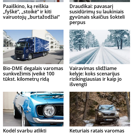
Paaiškino, ką reiškia
Draudikai: pavasarį
„fyškė“, „stoikė“ ir kiti
susidūrimų su laukiniais
vairuotojų „burtažodžiai“
gyvūnais skaičius šokteli
perpus
Bio-DME degalais varomas
Vairavimas slidžiame
sunkvežimis įveikė 100
kelyje: koks scenarijus
tūkst. kilometrų ridą
rizikingiausias ir kaip jo
išvengti
Kodėl svarbu atlikti
Keturiais ratais varomas