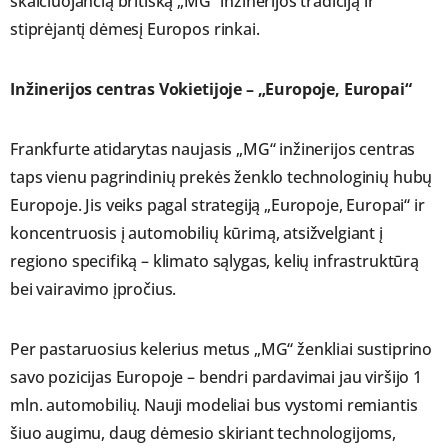
skaičiuojančią britišką „MG“ inžinerijos tradiciją ir
stiprėjantį dėmesį Europos rinkai.
Inžinerijos centras Vokietijoje – „Europoje, Europai“
Frankfurte atidarytas naujasis „MG“ inžinerijos centras
taps vienu pagrindinių prekės ženklo technologinių hubų
Europoje. Jis veiks pagal strategiją „Europoje, Europai“ ir
koncentruosis į automobilių kūrimą, atsižvelgiant į
regiono specifiką – klimato sąlygas, kelių infrastruktūrą
bei vairavimo įpročius.
Per pastaruosius kelerius metus „MG“ ženkliai sustiprino
savo pozicijas Europoje – bendri pardavimai jau viršijo 1
mln. automobilių. Nauji modeliai bus vystomi remiantis
šiuo augimu, daug dėmesio skiriant technologijoms,