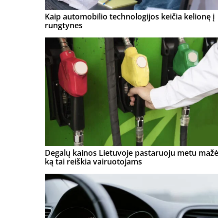
Kaip automobilio technologijos keičia kelionę į
rungtynes
Degalų kainos Lietuvoje pastaruoju metu mažė
ką tai reiškia vairuotojams