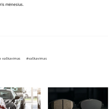
tris mėnesius.
o vaškavimas
vaškavimas