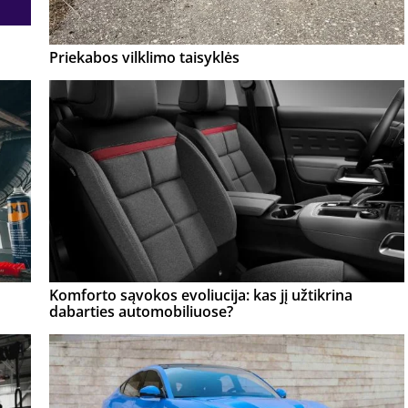
Priekabos vilklimo taisyklės
Komforto sąvokos evoliucija: kas jį užtikrina
dabarties automobiliuose?