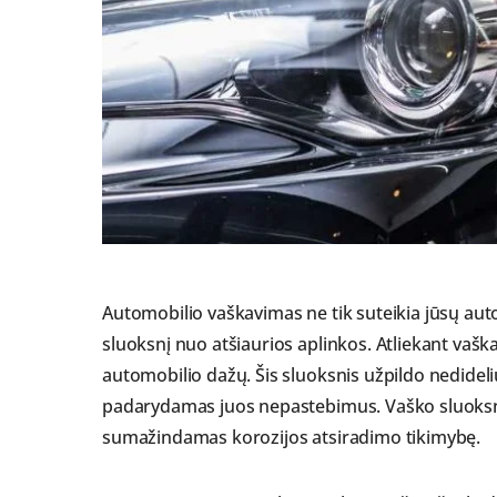
Automobilio vaškavimas ne tik suteikia jūsų auto
sluoksnį nuo atšiaurios aplinkos. Atliekant vaška
automobilio dažų. Šis sluoksnis užpildo nedidel
padarydamas juos nepastebimus. Vaško sluoksnis 
sumažindamas korozijos atsiradimo tikimybę.