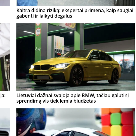
Kaitra didina riziką: ekspertai primena, kaip saugiai
gabenti ir laikyti degalus
ja:
Lietuviai dažnai svajoja apie BMW, tačiau galutinį
sprendimą vis tiek lemia biudžetas