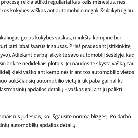
procesą reikia atlikti reguliariai kas kelis mėnesius, nes
eros kokybės vaškas ant automobilio negali išsilaikyti ilgiau
eikalingas geros kokybės vaškas, minkšta kempinė bei
ri būti labai švarūs ir sausas. Prieš pradedant įsitikinkite,
yvo). Atliekant darbą laikykite savo automobilį šešėlyje, kad
ibokite nedideliais plotais. Jei naudosite skystą vašką, tai
didelį kiekį vaško ant kempinės ir ant tos automobilio vietos
uo aukščiausių automobilio vietų ir tik pabaigai palikti
stmasinių apdailos detalių – vaškas gali ant jų palikti
maisiais judesiais, kol išgausite norimą blizgesį. Po darbo
inių automobilių apdailos detalių.