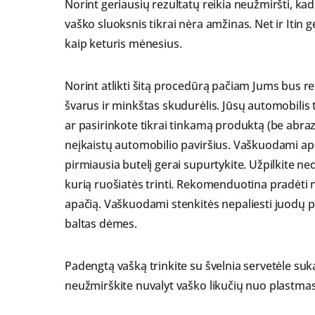
Norint geriausių rezultatų reikia neužmiršti, kad 
vaško sluoksnis tikrai nėra amžinas. Net ir Itin g
kaip keturis mėnesius.
Norint atlikti šitą procedūrą pačiam Jums bus r
švarus ir minkštas skudurėlis. Jūsų automobilis tu
ar pasirinkote tikrai tinkamą produktą (be abraz
neįkaistų automobilio paviršius. Vaškuodami apsir
pirmiausia butelį gerai supurtykite. Užpilkite ne
kurią ruošiatės trinti. Rekomenduotina pradėti n
apačią. Vaškuodami stenkitės nepaliesti juodų pla
baltas dėmes.
Padengtą vašką trinkite su švelnia servetėle suka
neužmirškite nuvalyt vaško likučių nuo plastmas