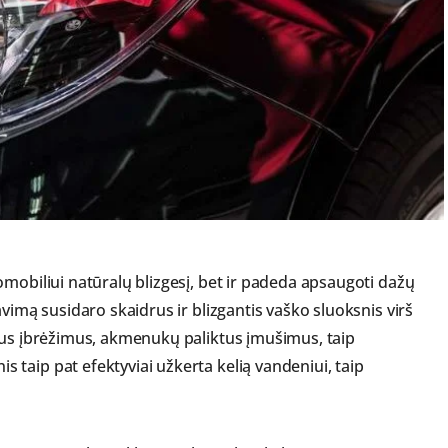
mobiliui natūralų blizgesį, bet ir padeda apsaugoti dažų
vimą susidaro skaidrus ir blizgantis vaško sluoksnis virš
ius įbrėžimus, akmenukų paliktus įmušimus, taip
taip pat efektyviai užkerta kelią vandeniui, taip