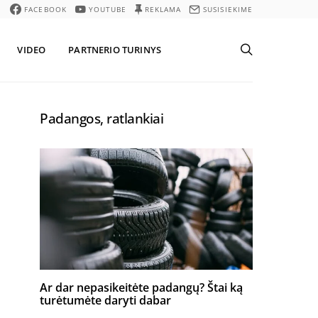
FACEBOOK
YOUTUBE
REKLAMA
SUSISIEKIME
VIDEO
PARTNERIO TURINYS
Padangos, ratlankiai
Ar dar nepasikeitėte padangų? Štai ką
turėtumėte daryti dabar