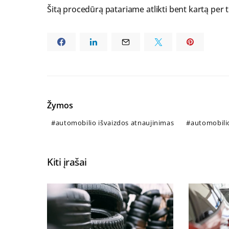
Šitą procedūrą patariame atlikti bent kartą per 
Žymos
automobilio išvaizdos atnaujinimas
automobili
Kiti įrašai