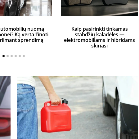
automobilių nuomą
Kaip pasirinkti tinkamas
monei? Ką verta žinoti
stabdžių kaladėles —
priimant sprendimą
elektromobiliams ir hibridams
skiriasi