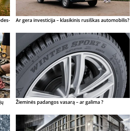
edes-
Ar gera investicija – klasikinis rusiškas automobilis?
jų
Žieminės padangos vasarą – ar galima ?