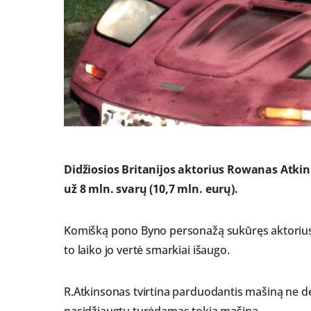
Didžiosios Britanijos aktorius Rowanas Atki
už 8 mln. svarų (10,7 mln. eurų).
Komišką pono Byno personažą sukūręs aktorius į
to laiko jo vertė smarkiai išaugo.
R.Atkinsonas tvirtina parduodantis mašiną ne dėl
pasidžiaugtų turėdamas tokią mašiną.