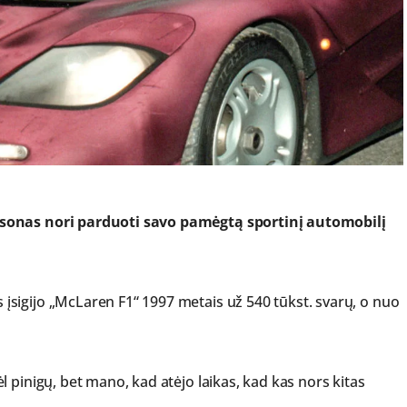
nsonas nori parduoti savo pamėgtą sportinį automobilį
sigijo „McLaren F1“ 1997 metais už 540 tūkst. svarų, o nuo
 pinigų, bet mano, kad atėjo laikas, kad kas nors kitas