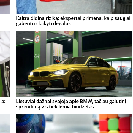
Kaitra didina riziką: ekspertai primena, kaip saugiai
gabenti ir laikyti degalus
ja:
Lietuviai dažnai svajoja apie BMW, tačiau galutinį
sprendimą vis tiek lemia biudžetas