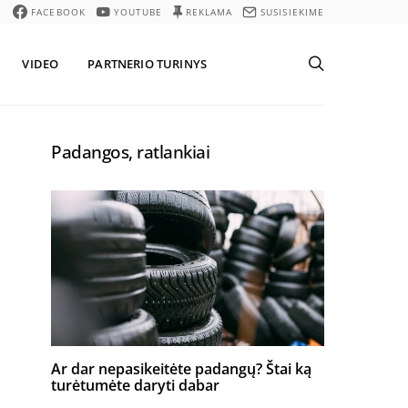
FACEBOOK
YOUTUBE
REKLAMA
SUSISIEKIME
VIDEO
PARTNERIO TURINYS
Padangos, ratlankiai
Ar dar nepasikeitėte padangų? Štai ką
turėtumėte daryti dabar