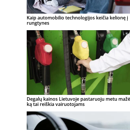
Kaip automobilio technologijos keičia kelionę į
rungtynes
Degalų kainos Lietuvoje pastaruoju metu mažė
ką tai reiškia vairuotojams