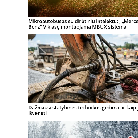
Mikroautobusas su dirbtiniu intelektu: į „Merc
Benz“ V klasę montuojama MBUX sistema
Dažniausi statybinės technikos gedimai ir kaip 
išvengti