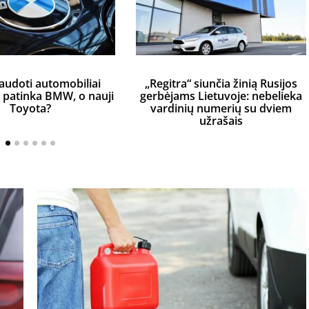
audoti automobiliai
„Regitra“ siunčia žinią Rusijos
s patinka BMW, o nauji
gerbėjams Lietuvoje: nebelieka
Toyota?
vardinių numerių su dviem
užrašais