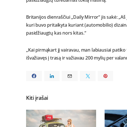
Britanijos dienraščiui „Daily Mirror“ jis sakė: „Aš
kuri buvo pritaikyta kuriant (automobilio) dizainą
pasidžiaugtų kas nors kitas.“
„Kai pirmąkart jį vairavau, man labiausiai patik
išvažiavęs į trasą ir važiavau 200 mylių per valan
Kiti įrašai