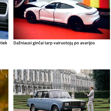
tiek
Dažniausi ginčai tarp vairuotojų po avarijos