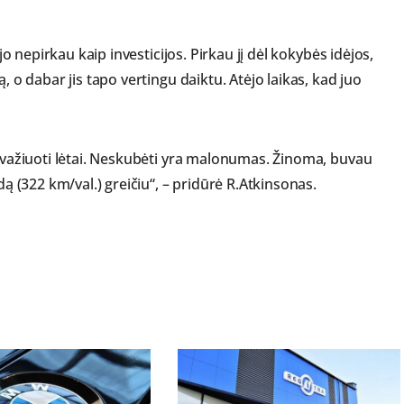
 jo nepirkau kaip investicijos. Pirkau jį dėl kokybės idėjos,
, o dabar jis tapo vertingu daiktu. Atėjo laikas, kad juo
o važiuoti lėtai. Neskubėti yra malonumas. Žinoma, buvau
dą (322 km/val.) greičiu“, – pridūrė R.Atkinsonas.