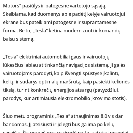
Motors“ pasiūlys ir patogesnę vartotojo sąsają.
Skelbiama, kad duomenys apie padėtį kelyje vairuotojui
ekrane bus pateikiami patogesne ir suprantamesne
forma. Be to, „Tesla“ ketina modernizuoti ir komandų
balsu sistemą.
„Tesla“ elektriniai automobiliai gaus ir vairuotojų
lūkesčius labiau atitinkančią navigacijos sistemą. Ji galės
vairuotojams parodyti, kaip išvengti spūstyse įkalintų
kelių, ir sudarys optimalų maršrutą, kaip pasiekti kelionės
tikslą, turint konkrečių energijos atsargų (pavyzdžiui,
parodys, kur artimiausia elektromobilio įkrovimo stotis).
Šiuo metu programinis „Tesla“ atnaujinimas 8.0 vis dar
bandomas. Jį atsisiųsti ir įdiegti bus galima po kelių
savaičių. Šis pranešimas pasirodė po to, kai visai neseniai