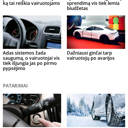
ką tai reiškia vairuotojams
sprendimą vis tiek lemia
biudžetas
Adas sistemos žada
Dažniausi ginčai tarp
saugumą, o vairuotojai vis
vairuotojų po avarijos
tiek išjungia jas po pirmo
pypsėjimo
PATARIMAI