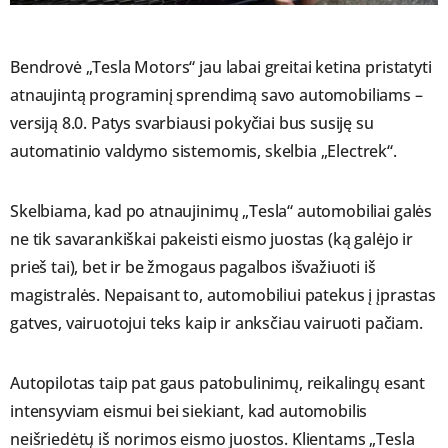
Bendrovė „Tesla Motors“ jau labai greitai ketina pristatyti
atnaujintą programinį sprendimą savo automobiliams –
versiją 8.0. Patys svarbiausi pokyčiai bus susiję su
automatinio valdymo sistemomis, skelbia „Electrek“.
Skelbiama, kad po atnaujinimų „Tesla“ automobiliai galės
ne tik savarankiškai pakeisti eismo juostas (ką galėjo ir
prieš tai), bet ir be žmogaus pagalbos išvažiuoti iš
magistralės. Nepaisant to, automobiliui patekus į įprastas
gatves, vairuotojui teks kaip ir anksčiau vairuoti pačiam.
Autopilotas taip pat gaus patobulinimų, reikalingų esant
intensyviam eismui bei siekiant, kad automobilis
neišriedėtų iš norimos eismo juostos. Klientams „Tesla