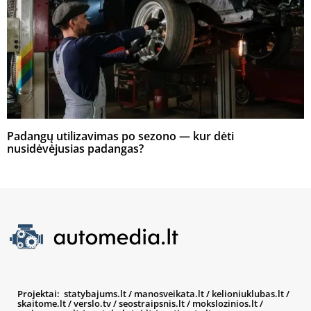
Padangų utilizavimas po sezono — kur dėti
nusidėvėjusias padangas?
Projektai:
statybajums.lt
/
manosveikata.lt
/
kelioniuklubas.lt
/
skaitome.lt
/
verslo.tv
/
seostraipsnis.lt
/
mokslozinios.lt
/