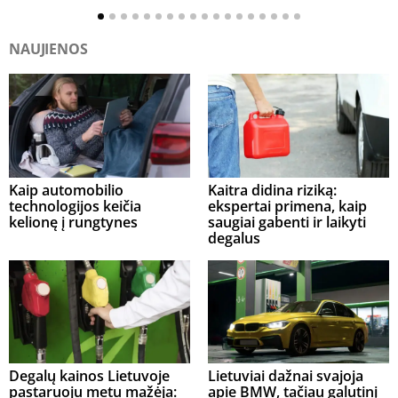
NAUJIENOS
Kaip automobilio
Kaitra didina riziką:
technologijos keičia
ekspertai primena, kaip
kelionę į rungtynes
saugiai gabenti ir laikyti
degalus
Degalų kainos Lietuvoje
Lietuviai dažnai svajoja
pastaruoju metu mažėja:
apie BMW, tačiau galutinį