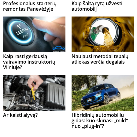
Profesionalus starterių
Kaip šaltą rytą užvesti
remontas Panevėžyje
automobilį
Kaip rasti geriausią
Naujausi metodai tepalų
vairavimo instruktorių
atliekas verčia degalais
Vilniuje?
Ar keisti alyvą?
Hibridinių automobilių
gidas: kuo skiriasi „mild“
nuo „plug-in“?