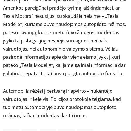
Amerikos pareigūnai pradėjo tyrimą, aiškindamiesi, ar
Tesla Motors“ nesusijusi su skaudžia nelaime – „Tesla
Model S“, kuriame buvo naudojamas autopiloto režimas,
pateko į avariją, kurios metu žuvo žmogus. Incidentas
įvyko taip staiga, jog nespėjo sureaguoti nei pats
vairuotojas, nei autonominio valdymo sistema. Vėliau
pasirodė informacijos apie dar vieną eismo įvykį, į kurį
pateko „Tesla Model X“, kai jame galimai (informacija dar
galutinai nepatvirtinta) buvo įjungta autopiloto funkcija.
Automobilis rėžėsi į pertvarą ir apvirto – nukentėjo
vairuotojas ir keleivis. Policijos protokole teigiama, kad
tuo metu automobilyje buvo naudojamas autopiloto
režimas, tačiau incidentas dar tiriamas.