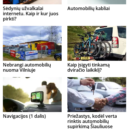
Sėdynių užvalkalai
Automobilių kabliai
internetu. Kaip ir kur juos
pirkti?
Nebrangi automobilių
Kaip įsigyti tinkamą
nuoma Vilniuje
dviračio laikiklį?
Navigacijos (1 dalis)
Priežastys, kodėl verta
rinktis automobilių
supirkimą Šiauliuose