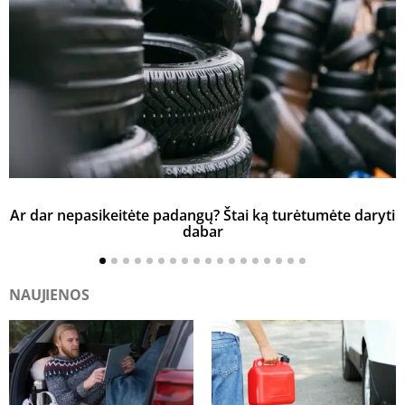
Ar dar nepasikeitėte padangų? Štai ką turėtumėte daryti
K
dabar
NAUJIENOS