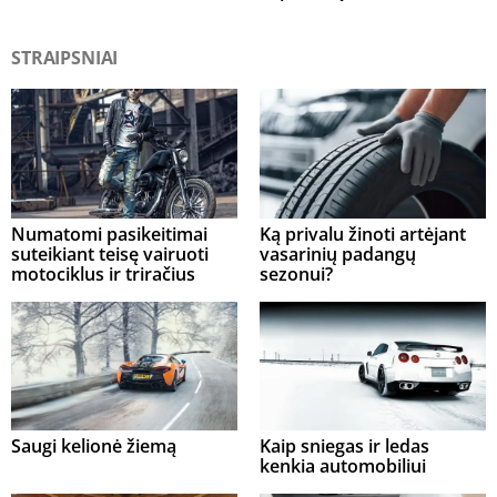
STRAIPSNIAI
Numatomi pasikeitimai
Ką privalu žinoti artėjant
suteikiant teisę vairuoti
vasarinių padangų
motociklus ir triračius
sezonui?
Saugi kelionė žiemą
Kaip sniegas ir ledas
kenkia automobiliui