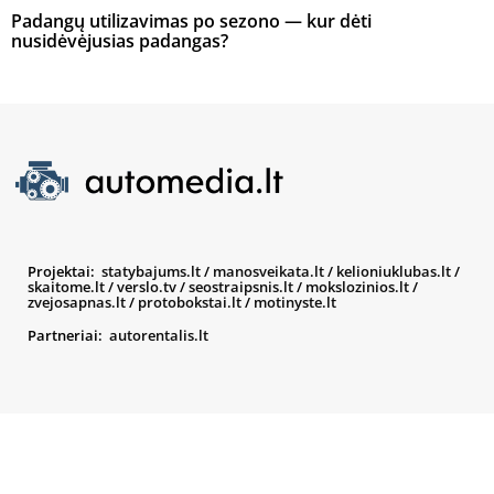
Padangų utilizavimas po sezono — kur dėti
nusidėvėjusias padangas?
Projektai:
statybajums.lt
/
manosveikata.lt
/
kelioniuklubas.lt
/
skaitome.lt
/
verslo.tv
/
seostraipsnis.lt
/
mokslozinios.lt
/
zvejosapnas.lt
/
protobokstai.lt
/
motinyste.lt
Partneriai:
autorentalis.lt