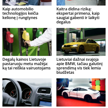
Kaip automobilio
Kaitra didina riziką:
technologijos keičia
ekspertai primena, kaip
kelionę į rungtynes
saugiai gabenti ir laikyti
degalus
Degalų kainos Lietuvoje
Lietuviai dažnai svajoja
pastaruoju metu mažėja:
apie BMW, tačiau galutinį
ką tai reiškia vairuotojams
sprendimą vis tiek lemia
biudžetas