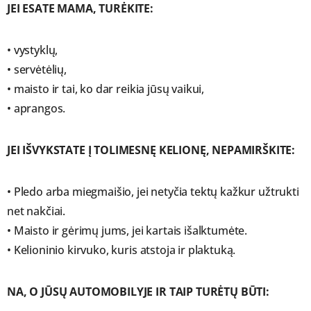
JEI ESATE MAMA, TURĖKITE:
• vystyklų,
• servėtėlių,
• maisto ir tai, ko dar reikia jūsų vaikui,
• aprangos.
JEI IŠVYKSTATE Į TOLIMESNĘ KELIONĘ, NEPAMIRŠKITE:
• Pledo arba miegmaišio, jei netyčia tektų kažkur užtrukti
net nakčiai.
• Maisto ir gėrimų jums, jei kartais išalktumėte.
• Kelioninio kirvuko, kuris atstoja ir plaktuką.
NA, O JŪSŲ AUTOMOBILYJE IR TAIP TURĖTŲ BŪTI: