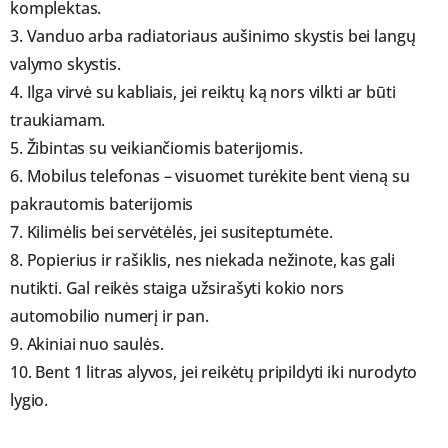
komplektas.
3. Vanduo arba radiatoriaus aušinimo skystis bei langų
valymo skystis.
4. Ilga virvė su kabliais, jei reiktų ką nors vilkti ar būti
traukiamam.
5. Žibintas su veikiančiomis baterijomis.
6. Mobilus telefonas – visuomet turėkite bent vieną su
pakrautomis baterijomis
7. Kilimėlis bei servėtėlės, jei susiteptumėte.
8. Popierius ir rašiklis, nes niekada nežinote, kas gali
nutikti. Gal reikės staiga užsirašyti kokio nors
automobilio numerį ir pan.
9. Akiniai nuo saulės.
10. Bent 1 litras alyvos, jei reikėtų pripildyti iki nurodyto
lygio.