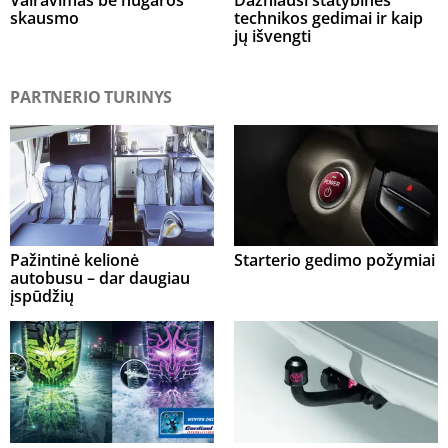
Vairavimas be nugaros
Dažniausi statybinės
skausmo
technikos gedimai ir kaip
jų išvengti
PARTNERIO TURINYS
Pažintinė kelionė
Starterio gedimo požymiai
autobusu – dar daugiau
įspūdžių