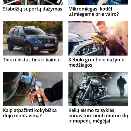
Stabdžių suportų dažymas
Mikromiegas: kodėl
užmiegame prie vairo?
Tiek miestui, tiek ir kaimui
Kėbulo gruntinio dažymo
medžiagos
Kaip atpažinti kokybišką
Kelių eismo taisyklės,
dujų montavimą?
kurias turi žinoti motociklų
ir mopedų mėgėjai