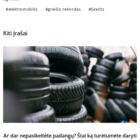
elektromobilis
greičio rekordas
Greitis
Kiti įrašai
Ar dar nepasikeitėte padangų? Štai ką turėtumėte daryti
K