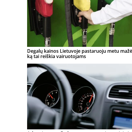
Degalų kainos Lietuvoje pastaruoju metu mažė
ką tai reiškia vairuotojams