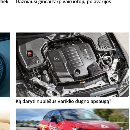
tiek
Dažniausi ginčai tarp vairuotojų po avarijos
Ką daryti nuplėšus variklio dugno apsaugą?