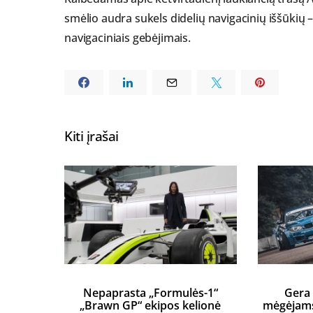
smėlio audra sukels didelių navigacinių iššūkių – 
navigaciniais gebėjimais.
Kiti įrašai
Nepaprasta „Formulės-1“
Gera 
„Brawn GP“ ekipos kelionė
mėgėjams 