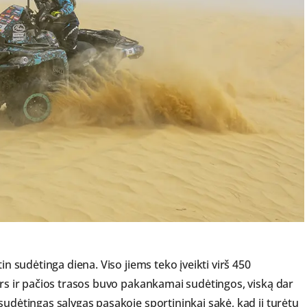
in sudėtinga diena. Viso jiems teko įveikti virš 450
ors ir pačios trasos buvo pakankamai sudėtingos, viską dar
sudėtingas sąlygas pasakoję sportininkai sakė, kad ji turėtų