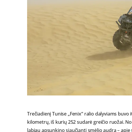
Trečiadienį Tunise „Fenix“ ralio dalyviams buvo it
kilometrų, iš kurių 252 sudarė greičio ruožai. N
labiau apsunkino siaučianti smėlio audra – apie 