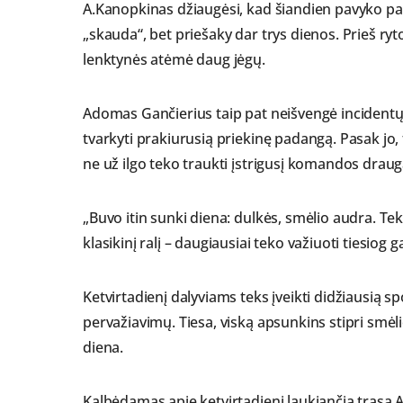
A.Kanopkinas džiaugėsi, kad šiandien pavyko pas
„skauda“, bet priešaky dar trys dienos. Prieš rytoj
lenktynės atėmė daug jėgų.
Adomas Gančierius taip pat neišvengė incidentų t
tvarkyti prakiurusią priekinę padangą. Pasak jo
ne už ilgo teko traukti įstrigusį komandos drau
„Buvo itin sunki diena: dulkės, smėlio audra. Tek
klasikinį ralį – daugiausiai teko važiuoti tiesiog
Ketvirtadienį dalyviams teks įveikti didžiausią sp
pervažiavimų. Tiesa, viską apsunkins stipri smėl
diena.
Kalbėdamas apie ketvirtadienį laukiančią trasą