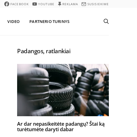
FACEBOOK
YOUTUBE
REKLAMA
SUSISIEKIME
VIDEO
PARTNERIO TURINYS
Padangos, ratlankiai
Ar dar nepasikeitėte padangų? Štai ką
turėtumėte daryti dabar