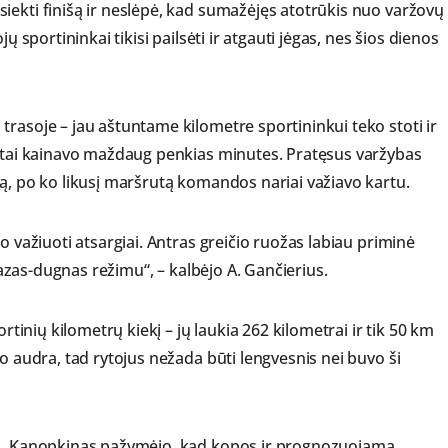
iekti finišą ir neslėpė, kad sumažėjęs atotrūkis nuo varžovų
ų sportininkai tikisi pailsėti ir atgauti jėgas, nes šios dienos
rasoje – jau aštuntame kilometre sportininkui teko stoti ir
, tai kainavo maždaug penkias minutes. Pratęsus varžybas
gą, po ko likusį maršrutą komandos nariai važiavo kartu.
o važiuoti atsargiai. Antras greičio ruožas labiau priminė
 gazas-dugnas režimu“, – kalbėjo A. Gančierius.
ortinių kilometrų kiekį – jų laukia 262 kilometrai ir tik 50 km
io audra, tad rytojus nežada būti lengvesnis nei buvo ši
 A. Kanopkinas pažymėjo, kad kopos ir prognozuojama