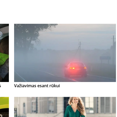
s
Važiavimas esant rūkui