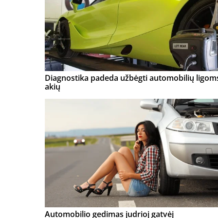
Diagnostika padeda užbėgti automobilių ligom
akių
Automobilio gedimas judrioj gatvėj