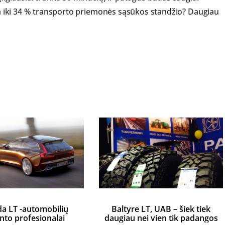
nka iki 34 % transporto priemonės sąsūkos standžio? Daugiau
a LT -automobilių
Baltyre LT, UAB – šiek tiek
to profesionalai
daugiau nei vien tik padangos