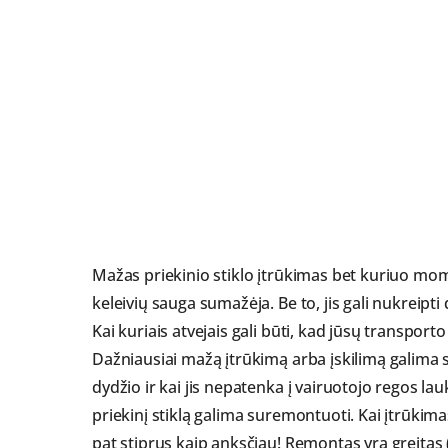
Mažas priekinio stiklo įtrūkimas bet kuriuo moment
keleivių sauga sumažėja. Be to, jis gali nukreip
Kai kuriais atvejais gali būti, kad jūsų transpo
Dažniausiai mažą įtrūkimą arba įskilimą galima 
dydžio ir kai jis nepatenka į vairuotojo regos l
priekinį stiklą galima suremontuoti. Kai įtrūkim
pat stiprus kaip anksčiau! Remontas yra greitas 