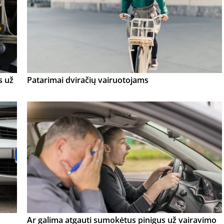
s už
Patarimai dviračių vairuotojams
Ar galima atgauti sumokėtus pinigus už vairavimo