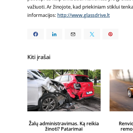
važiuoti. Ar žinojote, kad priekiniam stiklui te
informacijos:
http://www.glassdrive.lt
Kiti įrašai
Žalų administravimas. Ką reikia
Renvid
žinoti? Patarimai
remon