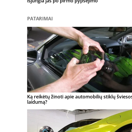
išjungia jas po pirmo pypsėjimo
PATARIMAI
Ką reikėtų žinoti apie automobilių stiklų švieso
laidumą?