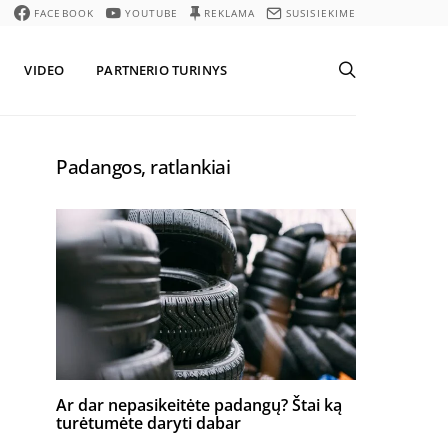
FACEBOOK
YOUTUBE
REKLAMA
SUSISIEKIME
VIDEO
PARTNERIO TURINYS
Padangos, ratlankiai
Ar dar nepasikeitėte padangų? Štai ką
turėtumėte daryti dabar