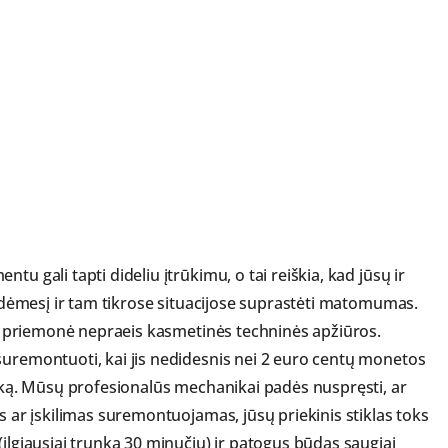
u gali tapti dideliu įtrūkimu, o tai reiškia, kad jūsų ir
ti dėmesį ir tam tikrose situacijose suprastėti matomumas.
rto priemonė nepraeis kasmetinės techninės apžiūros.
suremontuoti, kai jis nedidesnis nei 2 euro centų monetos
auką. Mūsų profesionalūs mechanikai padės nuspręsti, ar
as ar įskilimas suremontuojamas, jūsų priekinis stiklas toks
(ilgiausiai trunka 30 minučių) ir patogus būdas saugiai